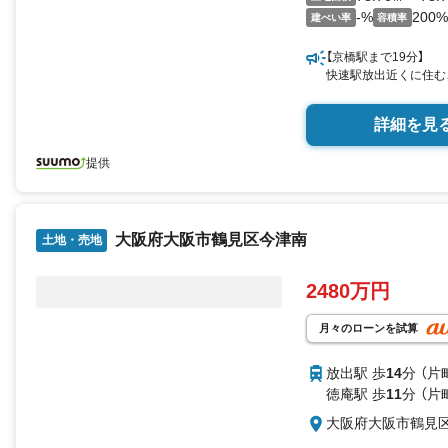
-%
200%
建ぺい率
容積率
【京橋駅まで19分】
快速駅放出近くに住む
詳細を見
提供
大阪府大阪市鶴見区今津南
土地・売地
2480万円
月々のローンを試算
放出駅 歩
14
分 （片
徳庵駅 歩
11
分 （片
大阪府大阪市鶴見