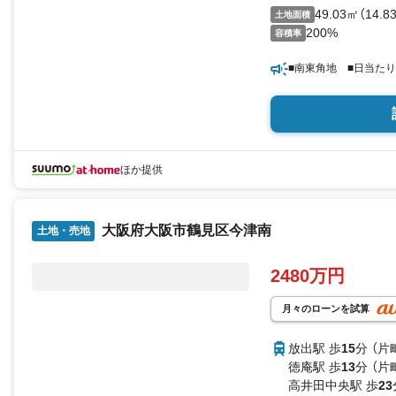
49.03㎡（14.
土地面積
200%
容積率
■南東角地 ■日当た
ほか提供
大阪府大阪市鶴見区今津南
土地・売地
2480万円
月々のローンを試算
放出駅 歩
15
分 （片
徳庵駅 歩
13
分 （片
高井田中央駅 歩
23