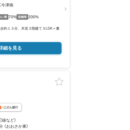
区今津南
70%
200%
ぺい率
容積率
徒歩約１３分、木造３階建て３LDK＋書
詳細を見る
町線
など
）
分 （おおさか東）