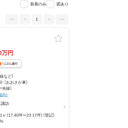
新着のみ
図あり
<<
<
1
>
>>
70万円
町線
など
）
分 （おおさか東）
中央線）
圏内）
区諏訪
61㎡（17.40坪〜23.17坪）（登記）
0%