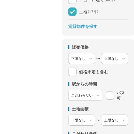
土地
（17件）
賃貸物件を探す
販売価格
〜
価格未定も含む
駅からの時間
バス
可
土地面積
〜
こだわり条件