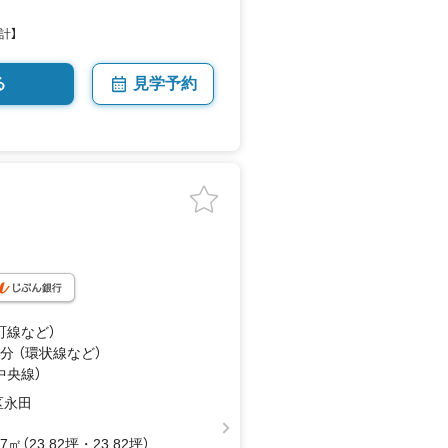
計】
る
見学予約
町線
など
）
分 （環状線
など
）
中央線）
区永田
77㎡（23.82坪・23.82坪）