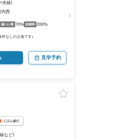
中央線）
河内西
70%
200%
建ぺい率
容積率
条件なしの土地です♪
る
見学予約
町線
など
）