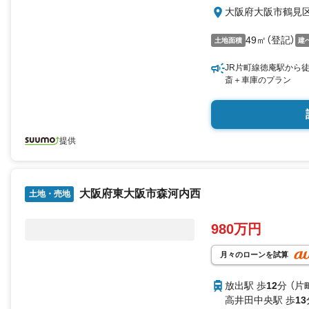
大阪府大阪市鶴見
49㎡（登記）
土地面積
建
JR片町線徳庵駅から
斎＋車庫のプラン
提供
大阪府東大阪市森河内西
土地・売地
980万円
月々のローンを試算
放出駅 歩
12
分 （片
高井田中央駅 歩
13