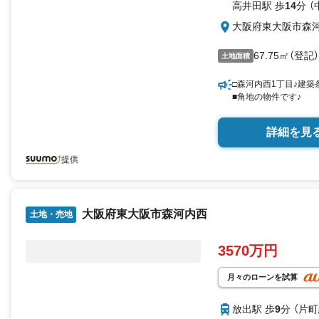
高井田駅 歩
14
分 （
大阪府東大阪市森
67.75㎡（登記）
土地面積
□森河内西1丁目♪建築
■角地の物件です♪
詳細を見
提供
大阪府東大阪市森河内西
土地・売地
3570万円
月々のローンを試算
放出駅 歩
9
分 （片