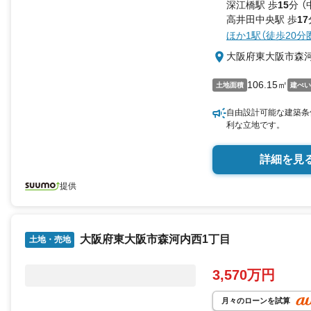
深江橋駅 歩
15
分 （
高井田中央駅 歩
17
ほか1駅（徒歩20分
大阪府東大阪市森
106.15㎡
土地面積
建ぺ
自由設計可能な建築条
利な立地です。
詳細を見
提供
大阪府東大阪市森河内西1丁目
土地・売地
3,570万円
月々のローンを試算