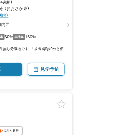
中央線）
分 （おおさか東）
圏内）
河内西
60%
160%
い率
容積率
件無し分譲地です。「放出」駅歩9分と便
る
見学予約