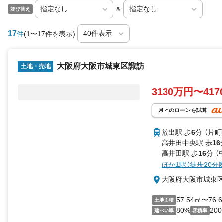
＆
並び替え
17
件
(1〜17件を表示)
大阪府大阪市城東区諏訪
土地・売地
3130万円〜41
月々のローンを試算
放出駅 歩
6
分 （片
高井田中央駅 歩
16
高井田駅 歩
16
分 （
ほか1駅（徒歩20分
大阪府大阪市城東
57.54㎡〜76.
土地面積
80%
20
建ぺい率
容積率