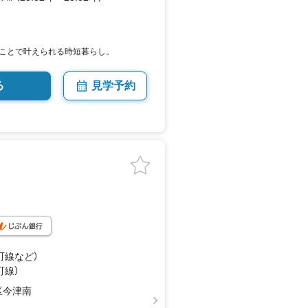
ことで叶えられる時短暮らし。
る
見学予約
町線
など
）
町線）
区今津南