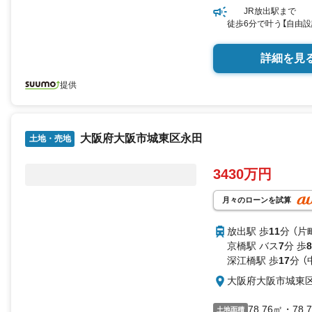
JR放出駅まで
徒歩6分で叶う【自由設
詳細を見
提供
大阪府大阪市城東区永田
土地・売地
3430万円
月々のローンを試算
放出駅 歩
11
分 （片
京橋駅 バス
7
分 歩
8
深江橋駅 歩
17
分 （
大阪府大阪市城東
78.76㎡・78.
土地面積