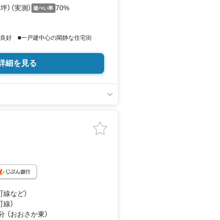
83坪）（実測）
70%
建ぺい率
り良好 ■一戸建中心の閑静な住宅街
詳細を見る
町線
など
）
町線）
分 （おおさか東）