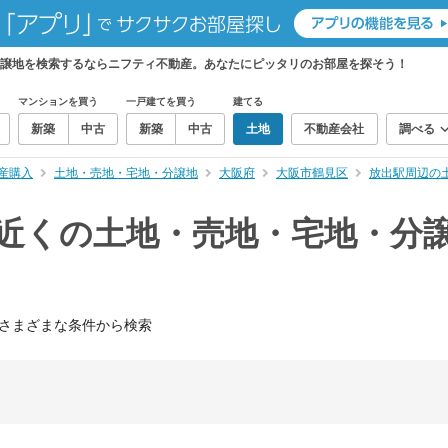
分譲地を検索するならニフティ不動産。あなたにピッタリのお部屋を探そう！
マンションを買う
一戸建てを買う
建てる
新築
中古
新築
中古
土地
不動産会社
調べる
産購入
土地・売地・宅地・分譲地
大阪府
大阪市鶴見区
放出駅周辺の
）近くの土地・売地・宅地・分
さまざまな条件から検索