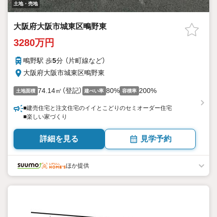
土地・売地
大阪府大阪市城東区鴫野東
3280万円
鴫野駅 歩
5
分 （片町線
など
）
大阪府大阪市城東区鴫野東
74.14㎡（登記）
80%
200%
土地面積
建ぺい率
容積率
■建売住宅と注文住宅のイイとこどりのセミオーダー住宅
■楽しい家づくり
詳細を見る
見学予約
ほか提供