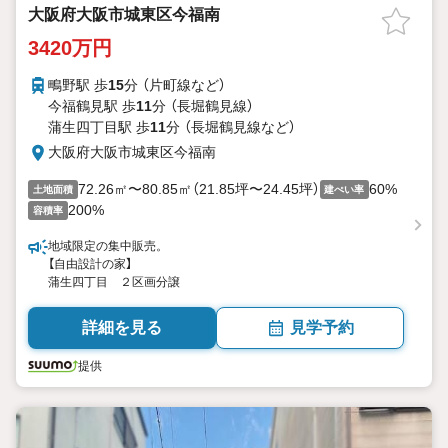
大阪府大阪市城東区今福南
3420万円
鴫野駅 歩
15
分 （片町線
など
）
今福鶴見駅 歩
11
分 （長堀鶴見線）
蒲生四丁目駅 歩
11
分 （長堀鶴見線
など
）
大阪府大阪市城東区今福南
72.26㎡〜80.85㎡（21.85坪〜24.45坪）
60%
土地面積
建ぺい率
200%
容積率
地域限定の集中販売。
【自由設計の家】
蒲生四丁目 ２区画分譲
詳細を見る
見学予約
提供