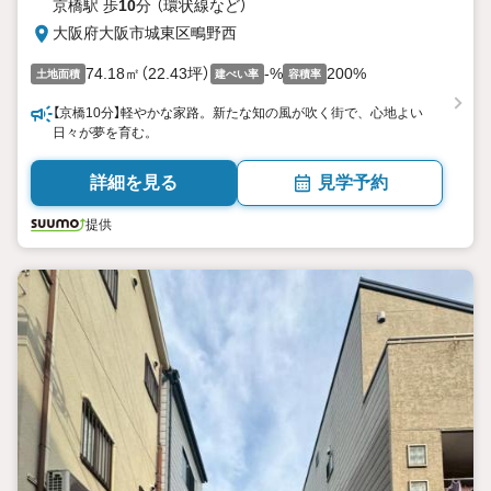
京橋駅 歩
10
分 （環状線
など
）
大阪府大阪市城東区鴫野西
74.18㎡（22.43坪）
-%
200%
土地面積
建ぺい率
容積率
【京橋10分】軽やかな家路。新たな知の風が吹く街で、心地よい
日々が夢を育む。
詳細を見る
見学予約
提供