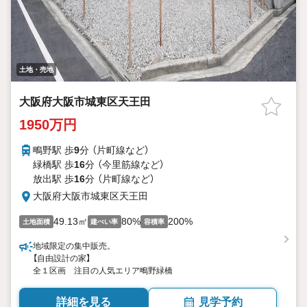
土地・売地
大阪府大阪市城東区天王田
1950万円
鴫野駅 歩
9
分 （片町線
など
）
緑橋駅 歩
16
分 （今里筋線
など
）
放出駅 歩
16
分 （片町線
など
）
大阪府大阪市城東区天王田
49.13㎡
80%
200%
土地面積
建ぺい率
容積率
地域限定の集中販売。
【自由設計の家】
全１区画 注目の人気エリア鴫野緑橋
詳細を見る
見学予約