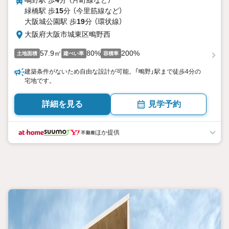
鴫野駅 歩
4
分 （片町線
など
）
緑橋駅 歩
15
分 （今里筋線
など
）
大阪城公園駅 歩
19
分 （環状線）
大阪府大阪市城東区鴫野西
57.9㎡
80%
200%
土地面積
建ぺい率
容積率
建築条件がないため自由な設計が可能。「鴫野」駅まで徒歩4分の
宅地です。
詳細を見る
見学予約
ほか提供