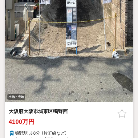
土地・売地
大阪府大阪市城東区鴫野西
4100万円
鴫野駅 歩
8
分 （片町線
など
）