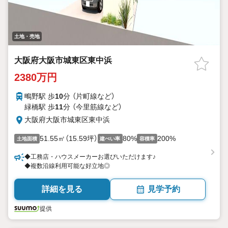
土地・売地
大阪府大阪市城東区東中浜
2380万円
鴫野駅 歩
10
分 （片町線
など
）
緑橋駅 歩
11
分 （今里筋線
など
）
大阪府大阪市城東区東中浜
51.55㎡（15.59坪）
80%
200%
土地面積
建ぺい率
容積率
◆工務店・ハウスメーカーお選びいただけます♪
◆複数沿線利用可能な好立地◎
詳細を見る
見学予約
提供