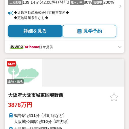
139.14㎡（42.08坪）（登記）
80%
200%
土地面積
建ぺい率
容積率
◆近鉄不動産株式会社京橋営業所◆
◆更地建築条件なし◆
詳細を見る
見学予約
ほか提供
NEW
土地・売地
大阪府大阪市城東区鴫野西
3878万円
鴫野駅 歩
11
分 （片町線
など
）
大阪城公園駅 歩
10
分 （環状線）
大阪府大阪市城東区鴫野西