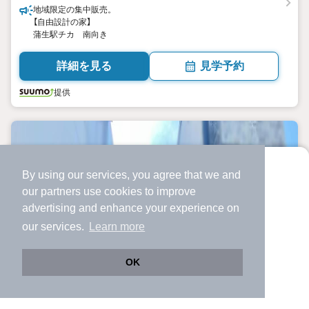
地域限定の集中販売。
【自由設計の家】
蒲生駅チカ 南向き
詳細を見る
見学予約
提供
By using our services, you agree that we and
より使いやすくなった
our
partners
use cookies to improve
アプリで物件探ししませんか？
advertising and enhance your experience on
✔️
サクサク動く地図で物件検索
our services.
Learn more
✔️
新着物件・価格変動をすぐに通知
✔️
会員登録なし
OK
Web版をこのまま使う
購入アプリを開く
路線・駅を変更
詳細条件を変更