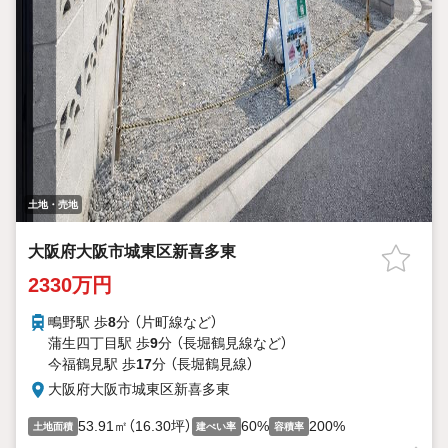
土地・売地
大阪府大阪市城東区新喜多東
2330万円
鴫野駅 歩
8
分 （片町線
など
）
蒲生四丁目駅 歩
9
分 （長堀鶴見線
など
）
今福鶴見駅 歩
17
分 （長堀鶴見線）
大阪府大阪市城東区新喜多東
53.91㎡（16.30坪）
60%
200%
土地面積
建ぺい率
容積率