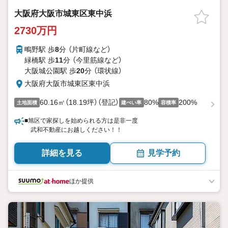
大阪府大阪市城東区東中浜
2730万円
鴫野駅 歩
8
分 （片町線
など
）
緑橋駅 歩
11
分 （今里筋線
など
）
大阪城公園駅 歩
20
分 （環状線）
大阪府大阪市城東区東中浜
60.16㎡（18.19坪）（登記）
80%
200%
土地面積
建ぺい率
容積率
■旭区で家探しを始められる方は是非一度
武和不動産にお越しください！！
詳細を見る
見学予約
ほか提供