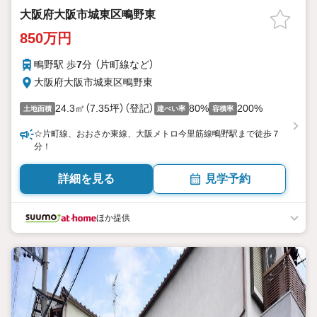
大阪府大阪市城東区鴫野東
850万円
鴫野駅 歩
7
分 （片町線
など
）
大阪府大阪市城東区鴫野東
24.3㎡（7.35坪）（登記）
80%
200%
土地面積
建ぺい率
容積率
☆片町線、おおさか東線、大阪メトロ今里筋線鴫野駅まで徒歩７
分！
詳細を見る
見学予約
ほか提供