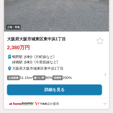
土地・売地
大阪府大阪市城東区東中浜1丁目
2,380万円
鴫野駅 歩
9
分 （片町線
など
）
緑橋駅 歩
8
分 （今里筋線
など
）
大阪府大阪市城東区東中浜1丁目
51.15m²
80%
200%
土地面積
建ぺい率
容積率
詳細を見る
ほか提供