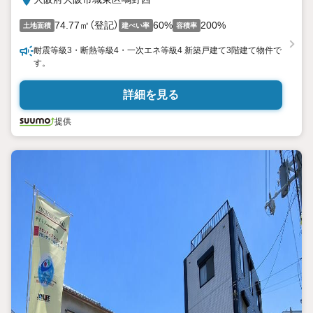
74.77㎡（登記）
60%
200%
土地面積
建ぺい率
容積率
耐震等級3・断熱等級4・一次エネ等級4 新築戸建て3階建て物件で
す。
詳細を見る
提供