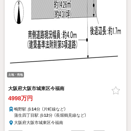
土地・売地
大阪府大阪市城東区今福南
4998万円
鴫野駅 歩
14
分 （片町線
など
）
蒲生四丁目駅 歩
12
分 （長堀鶴見線
など
）
大阪府大阪市城東区今福南