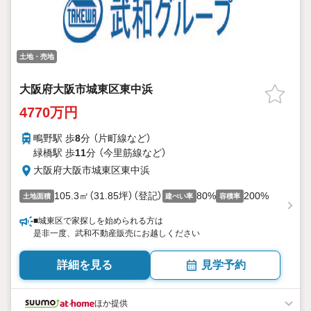
土地・売地
大阪府大阪市城東区東中浜
4770万円
鴫野駅 歩
8
分 （片町線
など
）
緑橋駅 歩
11
分 （今里筋線
など
）
大阪府大阪市城東区東中浜
105.3㎡（31.85坪）（登記）
80%
200%
土地面積
建ぺい率
容積率
■城東区で家探しを始められる方は
是非一度、武和不動産販売にお越しください
詳細を見る
見学予約
ほか提供