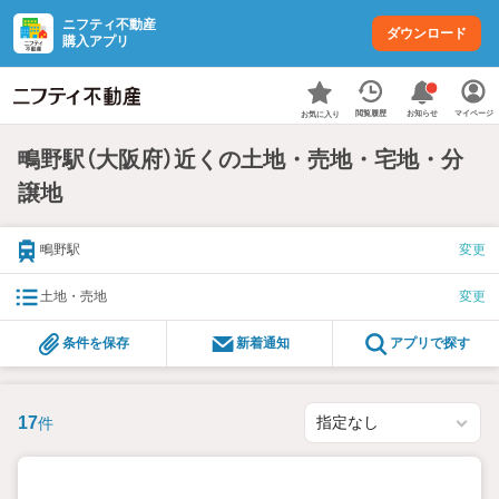
ニフティ不動産
ダウンロード
購入アプリ
お知らせ
閲覧履歴
マイページ
お気に入り
鴫野駅（大阪府）近くの土地・売地・宅地・分
譲地
鴫野駅
変更
土地・売地
変更
条件を保存
新着通知
アプリで探す
17
件