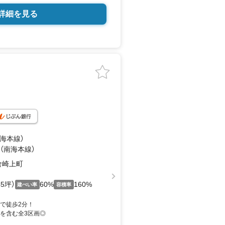
詳細を見る
南海本線）
 （南海本線）
倉崎上町
45坪）
60%
160%
建ぺい率
容積率
まで徒歩2分！
地を含む全3区画◎