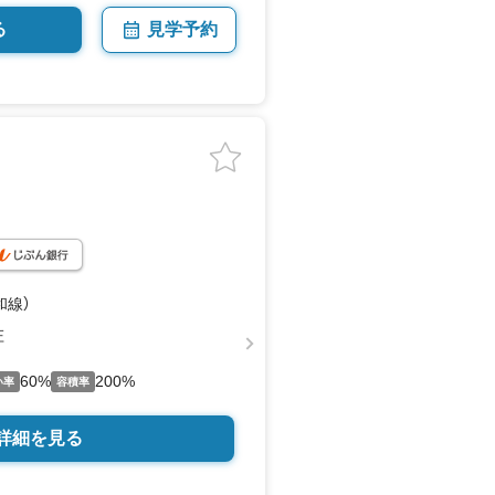
る
見学予約
和線）
庄
60%
200%
い率
容積率
詳細を見る