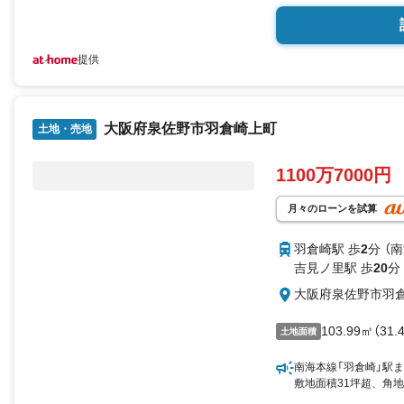
提供
大阪府泉佐野市羽倉崎上町
土地・売地
1100万7000円
月々のローンを試算
羽倉崎駅 歩
2
分 （
吉見ノ里駅 歩
20
分
大阪府泉佐野市羽
103.99㎡（31.
土地面積
南海本線「羽倉崎」駅
敷地面積31坪超、角