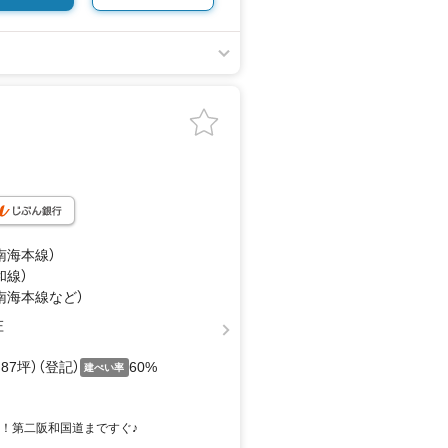
（南海本線）
和線）
（南海本線
など
）
庄
4.87坪）（登記）
60%
建ぺい率
広々！第二阪和国道まですぐ♪