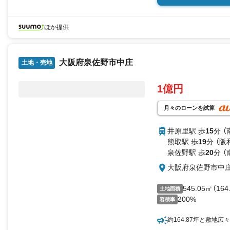
ほか提供
大阪府泉佐野市中庄
土地・売地
1億円
月々のローンを試算
井原里駅 歩
15
分 
熊取駅 歩
19
分 （阪
泉佐野駅 歩
20
分 
大阪府泉佐野市中
545.05㎡（16
土地面積
200%
容積率
約164.87坪と敷地