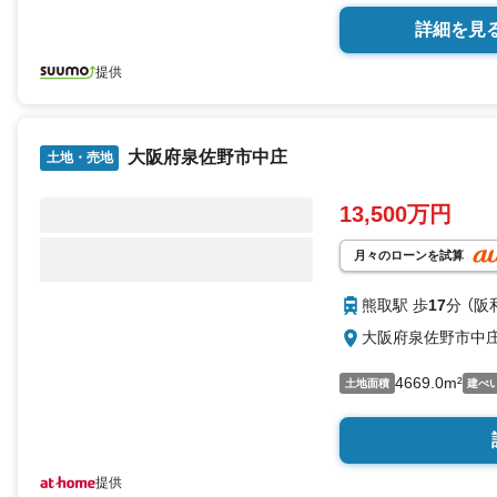
詳細を見
提供
大阪府泉佐野市中庄
土地・売地
13,500万円
月々のローンを試算
熊取駅 歩
17
分 （阪
大阪府泉佐野市中
4669.0m²
土地面積
建ぺ
提供