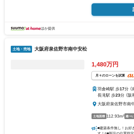
ほか提供
大阪府泉佐野市南中安松
土地・売地
1,480万円
月々のローンを試算
羽倉崎駅 歩
17
分 
長滝駅 歩
23
分 （阪
大阪府泉佐野市南
112.93m²
土地面積
建ぺ
■建築条件無し！お好
す！n■新設の位置指