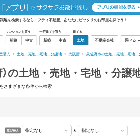
分譲地を検索するならニフティ不動産。あなたにピッタリのお部屋を探そう！
マンションを買う
一戸建てを買う
建てる
新築
中古
新築
中古
土地
不動産会社
調べる
産購入
土地・売地・宅地・分譲地
大阪府
泉佐野市の土地・売地・宅地・
府）の土地・売地・宅地・分譲
をさまざまな条件から検索
＆
並び替え