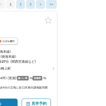
<
1
2
3
>
>>
南海本線）
 （南海本線）
歩
27
分 （関西空港線
など
）
倉崎上町
.04坪）（実測）
-%
-%
建ぺい率
容積率
徒歩4分の立地に全11区画分譲地販売開
る
見学予約