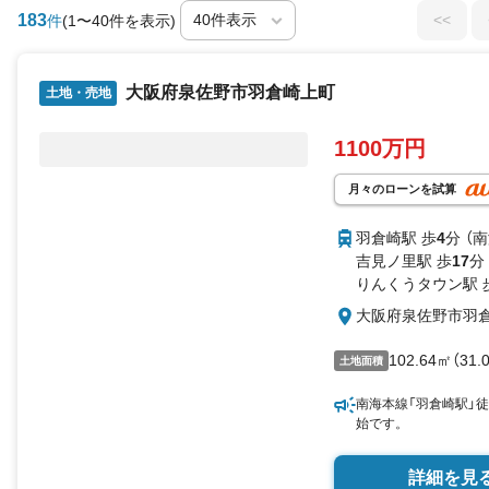
183
<<
件
(1〜40件を表示)
大阪府泉佐野市羽倉崎上町
土地・売地
1100万円
月々のローンを試算
羽倉崎駅 歩
4
分 （
吉見ノ里駅 歩
17
分
りんくうタウン駅 
大阪府泉佐野市羽
102.64㎡（31
土地面積
南海本線「羽倉崎駅」
始です。
詳細を見