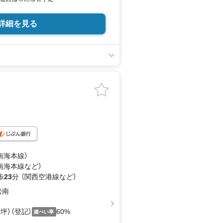
詳細を見る
（南海本線）
（南海本線
など
）
歩
23
分 （関西空港線
など
）
松南
60坪）（登記）
60%
建ぺい率