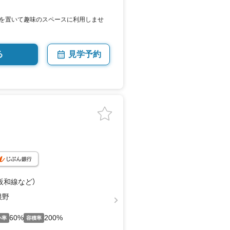
を置いて趣味のスペースに利用しませ
る
見学予約
（阪和線
など
）
根野
60%
200%
い率
容積率