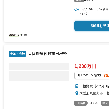
バイクガレージや倉庫
んか？
詳細を見
提供
大阪府泉佐野市日根野
土地・売地
1,280万円
月々のローンを試算
日根野駅 歩
32
分 
大阪府泉佐野市日
181.84m²
土地面積
建ぺ