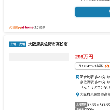
ほか提供
大阪府泉佐野市高松南
土地・売地
298万円
月々のローンを試算
羽倉崎駅 歩
21
分 
泉佐野駅 歩
21
分 
りんくうタウン駅 
大阪府泉佐野市高
97.88㎡（29.
土地面積
200%
容積率