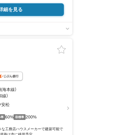
詳細を見る
（南海本線）
和線）
中安松
60%
200%
い率
容積率
きな工務店ハウスメーカーで建築可能で
定道路は市に移管予定