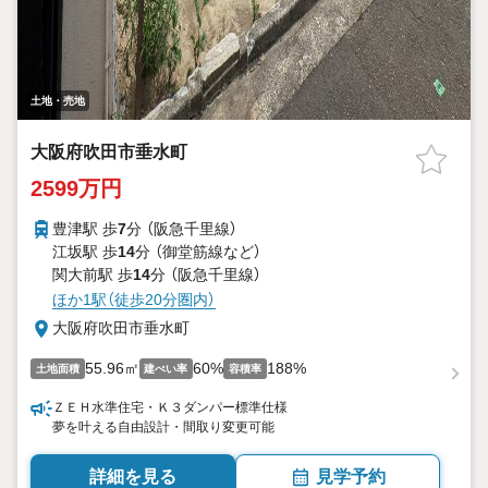
土地・売地
大阪府吹田市垂水町
2599万円
豊津駅 歩
7
分 （阪急千里線）
江坂駅 歩
14
分 （御堂筋線
など
）
関大前駅 歩
14
分 （阪急千里線）
ほか1駅（徒歩20分圏内）
大阪府吹田市垂水町
55.96㎡
60%
188%
土地面積
建ぺい率
容積率
ＺＥＨ水準住宅・Ｋ３ダンパー標準仕様
夢を叶える自由設計・間取り変更可能
詳細を見る
見学予約