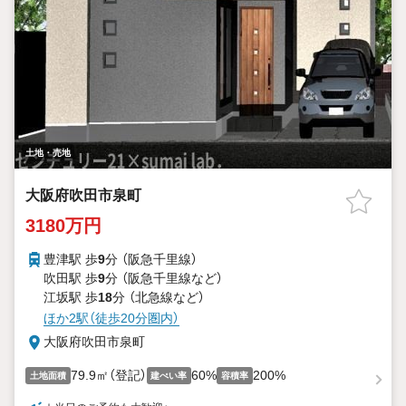
土地・売地
大阪府吹田市泉町
3180万円
豊津駅 歩
9
分 （阪急千里線）
吹田駅 歩
9
分 （阪急千里線
など
）
江坂駅 歩
18
分 （北急線
など
）
ほか2駅（徒歩20分圏内）
大阪府吹田市泉町
79.9㎡（登記）
60%
200%
土地面積
建ぺい率
容積率