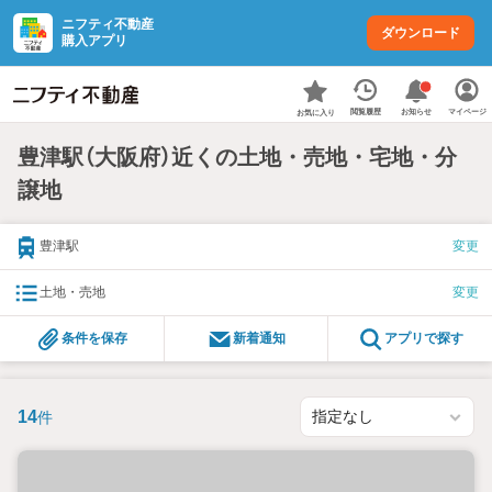
ニフティ不動産
ダウンロード
購入アプリ
お知らせ
閲覧履歴
マイページ
お気に入り
豊津駅（大阪府）近くの土地・売地・宅地・分
譲地
豊津駅
変更
土地・売地
変更
条件を保存
新着通知
アプリで探す
14
件