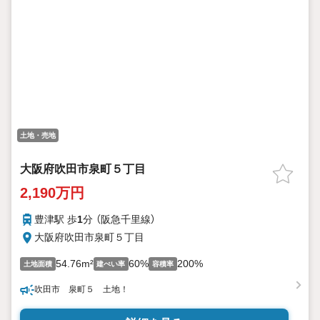
土地・売地
大阪府吹田市泉町５丁目
2,190万円
豊津駅 歩
1
分 （阪急千里線）
大阪府吹田市泉町５丁目
54.76m²
60%
200%
土地面積
建ぺい率
容積率
吹田市 泉町５ 土地！