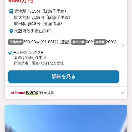
9580万円
豊津駅 歩
15
分 （阪急千里線）
関大前駅 歩
16
分 （阪急千里線）
吹田駅 歩
18
分 （東海道線）
大阪府吹田市山手町
300.93㎡（91.03坪）（登記）
60%
200%
土地面積
建ぺい率
容積率
■三井のリハウス■
周辺は閑静な住宅街
南側接道、陽当り良好な売土地
詳細を見る
ほか提供