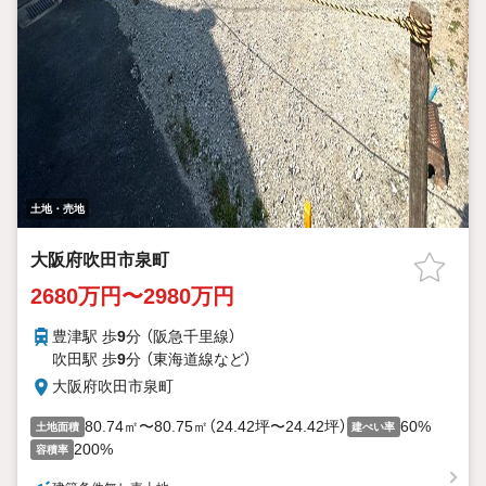
土地・売地
大阪府吹田市泉町
2680万円〜2980万円
豊津駅 歩
9
分 （阪急千里線）
吹田駅 歩
9
分 （東海道線
など
）
大阪府吹田市泉町
80.74㎡〜80.75㎡（24.42坪〜24.42坪）
60%
土地面積
建ぺい率
200%
容積率