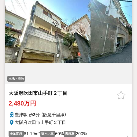
土地・売地
大阪府吹田市山手町２丁目
2,480万円
豊津駅 歩
3
分 （阪急千里線）
大阪府吹田市山手町２丁目
81.19m²
60%
200%
土地面積
建ぺい率
容積率