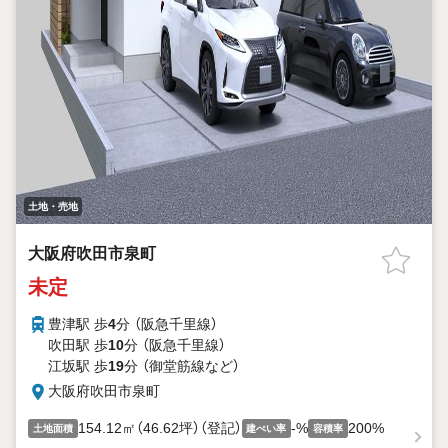
土地・売地
大阪府吹田市泉町
未定
豊津駅 歩
4
分 （阪急千里線）
吹田駅 歩
10
分 （阪急千里線）
江坂駅 歩
19
分 （御堂筋線
など
）
大阪府吹田市泉町
154.12㎡（46.62坪）（登記）
-%
200%
土地面積
建ぺい率
容積率