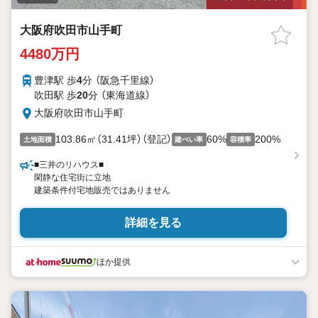
大阪府吹田市山手町
4480万円
豊津駅 歩
4
分 （阪急千里線）
吹田駅 歩
20
分 （東海道線）
大阪府吹田市山手町
103.86㎡（31.41坪）（登記）
60%
200%
土地面積
建ぺい率
容積率
■三井のリハウス■
閑静な住宅街に立地
建築条件付宅地販売ではありません
詳細を見る
ほか提供