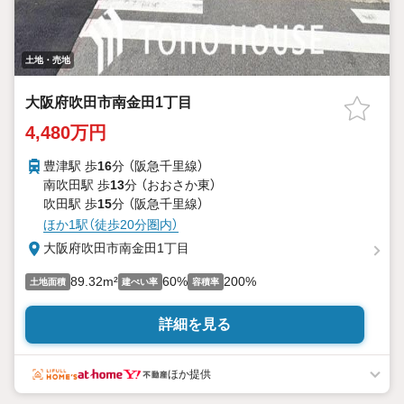
土地・売地
大阪府吹田市南金田1丁目
4,480万円
豊津駅 歩
16
分 （阪急千里線）
南吹田駅 歩
13
分 （おおさか東）
吹田駅 歩
15
分 （阪急千里線）
ほか1駅（徒歩20分圏内）
大阪府吹田市南金田1丁目
89.32m²
60%
200%
土地面積
建ぺい率
容積率
詳細を見る
ほか提供