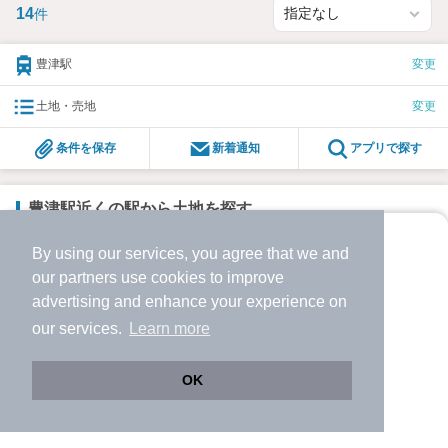
14
件
豊津駅
変更
土地・売地
変更
条件を保存
新着通知
アプリで探す
豊津駅近くの駅から土地を探す
By using our services, you agree that we and
より使いやすくなった
南吹田
7
件
our
partners
use cookies to improve
アプリで物件探ししませんか？
advertising and enhance your experience on
正雀
34
件
✔️
サクサク動く地図で物件検索
our services.
Learn more
✔️
新着物件・価格変動をすぐに通知
阪急千里線吹田
✔️
会員登録なし
15
件
OK
Web版をこのまま使う
購入アプリを開く
路線・駅を変更
詳細条件を変更
関大前
24
件