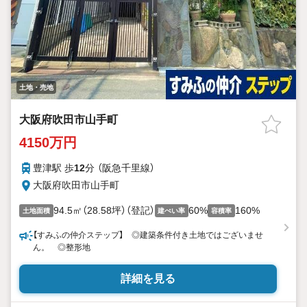
土地・売地
大阪府吹田市山手町
4150万円
豊津駅 歩
12
分 （阪急千里線）
大阪府吹田市山手町
94.5㎡（28.58坪）（登記）
60%
160%
土地面積
建ぺい率
容積率
【すみふの仲介ステップ】 ◎建築条件付き土地ではございませ
ん。 ◎整形地
詳細を見る