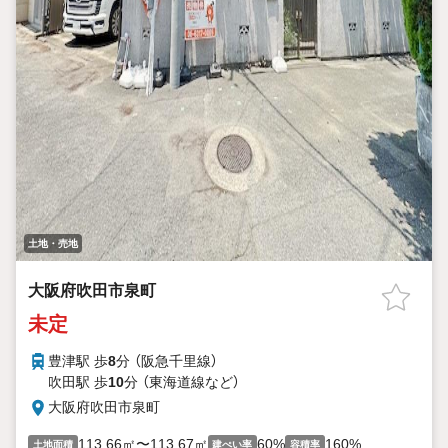
土地・売地
大阪府吹田市泉町
未定
豊津駅 歩
8
分 （阪急千里線）
吹田駅 歩
10
分 （東海道線
など
）
大阪府吹田市泉町
113.66㎡〜113.67㎡
60%
160%
土地面積
建ぺい率
容積率