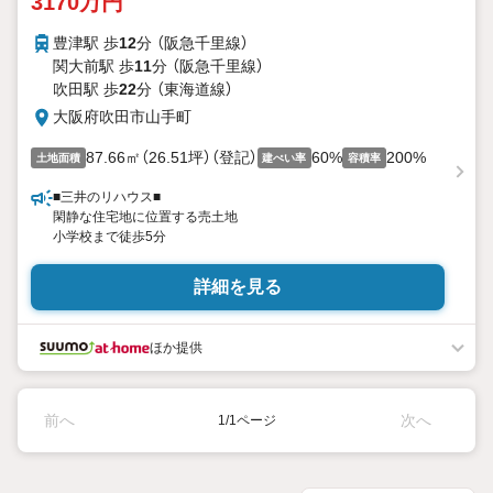
3170万円
豊津駅 歩
12
分 （阪急千里線）
関大前駅 歩
11
分 （阪急千里線）
吹田駅 歩
22
分 （東海道線）
大阪府吹田市山手町
87.66㎡（26.51坪）（登記）
60%
200%
土地面積
建ぺい率
容積率
■三井のリハウス■
閑静な住宅地に位置する売土地
小学校まで徒歩5分
詳細を見る
ほか提供
前へ
次へ
1/1ページ