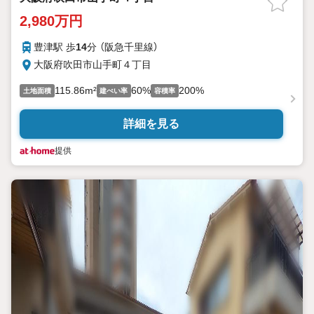
2,980万円
豊津駅 歩
14
分 （阪急千里線）
大阪府吹田市山手町４丁目
115.86m²
60%
200%
土地面積
建ぺい率
容積率
詳細を見る
提供