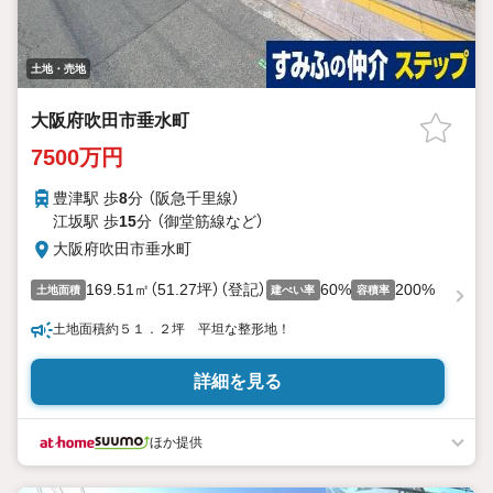
土地・売地
大阪府吹田市垂水町
7500万円
豊津駅 歩
8
分 （阪急千里線）
江坂駅 歩
15
分 （御堂筋線
など
）
大阪府吹田市垂水町
169.51㎡（51.27坪）（登記）
60%
200%
土地面積
建ぺい率
容積率
土地面積約５１．２坪 平坦な整形地！
詳細を見る
ほか提供