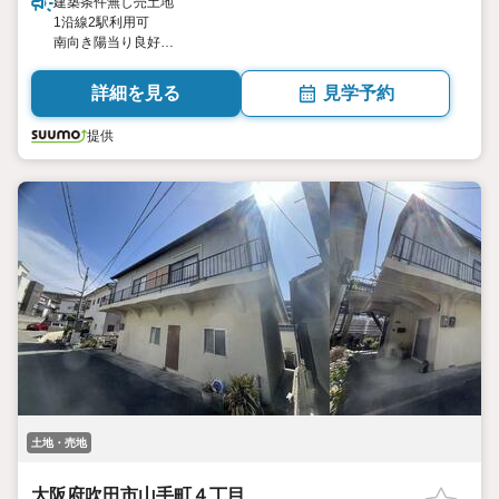
建築条件無し売土地
1沿線2駅利用可
南向き陽当り良好
現況更地
詳細を見る
見学予約
提供
土地・売地
大阪府吹田市山手町４丁目