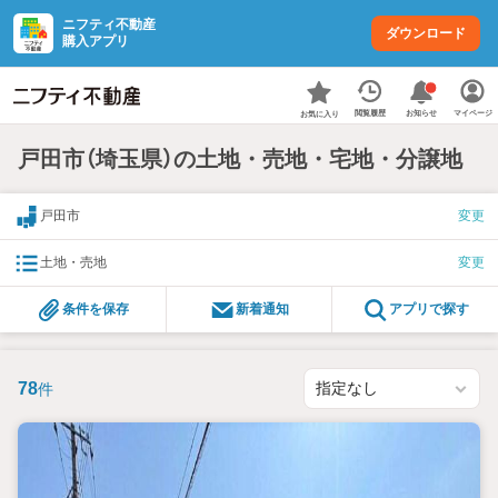
ニフティ不動産
ダウンロード
購入アプリ
お知らせ
閲覧履歴
マイページ
お気に入り
戸田市（埼玉県）の土地・売地・宅地・分譲地
戸田市
変更
土地・売地
変更
条件を保存
新着通知
アプリで探す
78
件