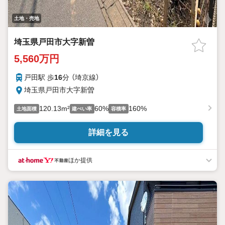
土地・売地
埼玉県戸田市大字新曽
5,560万円
戸田駅 歩
16
分 （埼京線）
埼玉県戸田市大字新曽
120.13m²
60%
160%
土地面積
建ぺい率
容積率
詳細を見る
ほか提供