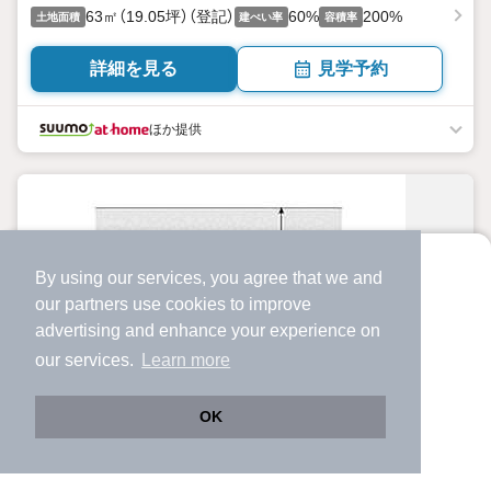
63㎡（19.05坪）（登記）
60%
200%
土地面積
建ぺい率
容積率
詳細を見る
見学予約
ほか提供
By using our services, you agree that we and
より使いやすくなった
our
partners
use cookies to improve
アプリで物件探ししませんか？
advertising and enhance your experience on
✔️
サクサク動く地図で物件検索
our services.
Learn more
✔️
新着物件・価格変動をすぐに通知
✔️
会員登録なし
OK
Web版をこのまま使う
購入アプリを開く
市区町村を変更
詳細条件を変更