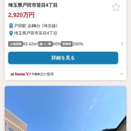
埼玉県戸田市笹目4丁目
2,920万円
戸田駅 歩
26
分 （埼京線）
埼玉県戸田市笹目4丁目
83.42m²
60%
200%
土地面積
建ぺい率
容積率
詳細を見る
ほか提供