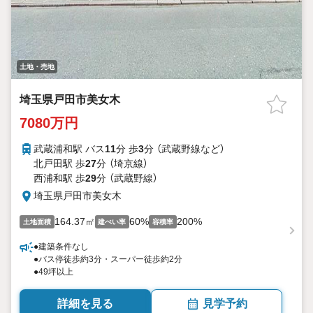
土地・売地
埼玉県戸田市美女木
7080万円
武蔵浦和駅 バス
11
分 歩
3
分 （武蔵野線
など
）
北戸田駅 歩
27
分 （埼京線）
西浦和駅 歩
29
分 （武蔵野線）
埼玉県戸田市美女木
164.37㎡
60%
200%
土地面積
建ぺい率
容積率
●建築条件なし
●バス停徒歩約3分・スーパー徒歩約2分
●49坪以上
詳細を見る
見学予約