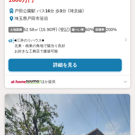
戸田公園駅 バス
16
分 歩
3
分 （埼京線）
埼玉県戸田市笹目
52.58㎡（15.90坪）（登記）
60%
200%
土地面積
建ぺい率
容積率
■三井のリハウス■
北東・南東の角地で陽当り良好
お好きな工務店で建築可能
詳細を見る
ほか提供