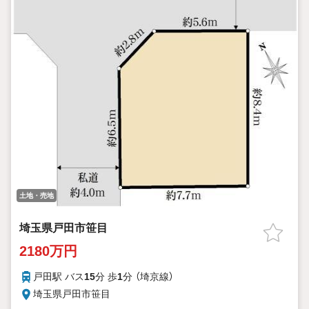
土地・売地
埼玉県戸田市笹目
2180万円
戸田駅 バス
15
分 歩
1
分 （埼京線）
埼玉県戸田市笹目