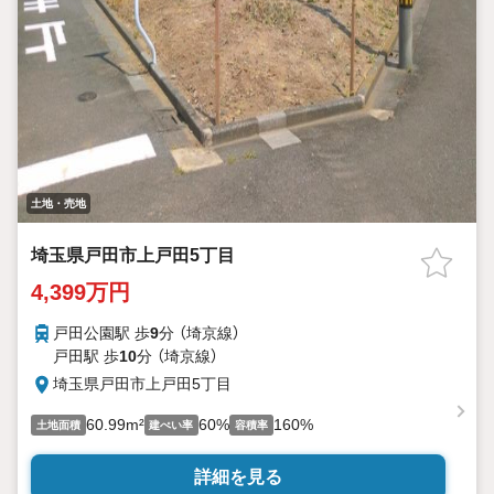
土地・売地
埼玉県戸田市上戸田5丁目
4,399万円
戸田公園駅 歩
9
分 （埼京線）
戸田駅 歩
10
分 （埼京線）
埼玉県戸田市上戸田5丁目
60.99m²
60%
160%
土地面積
建ぺい率
容積率
詳細を見る