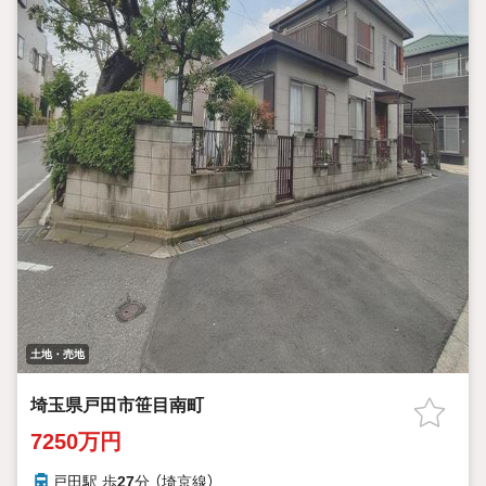
土地・売地
埼玉県戸田市笹目南町
7250万円
戸田駅 歩
27
分 （埼京線）