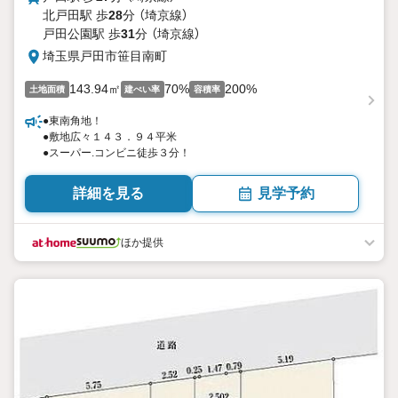
北戸田駅 歩
28
分 （埼京線）
戸田公園駅 歩
31
分 （埼京線）
埼玉県戸田市笹目南町
143.94㎡
70%
200%
土地面積
建ぺい率
容積率
●東南角地！
●敷地広々１４３．９４平米
●スーパー.コンビニ徒歩３分！
詳細を見る
見学予約
ほか提供