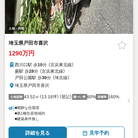
土地・売地
埼玉県戸田市喜沢
1290万円
西川口駅 歩
10
分 （京浜東北線）
蕨駅 歩
28
分 （京浜東北線）
戸田公園駅 歩
30
分 （埼京線）
埼玉県戸田市喜沢
43.52㎡（13.16坪）（登記）
60%
160%
土地面積
建ぺい率
容積率
■閑静な住環境
■第1種住居地域内
■建築条件無し
詳細を見る
見学予約