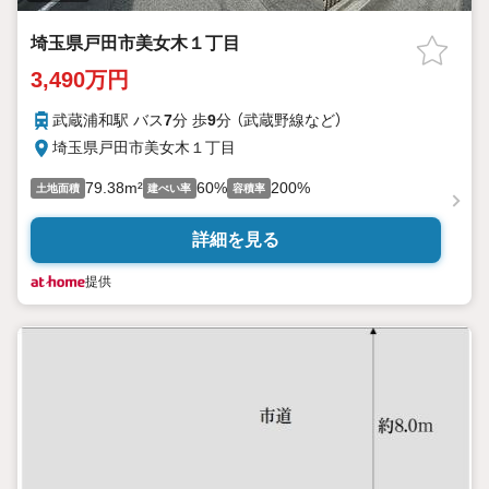
埼玉県戸田市美女木１丁目
3,490万円
武蔵浦和駅 バス
7
分 歩
9
分 （武蔵野線
など
）
埼玉県戸田市美女木１丁目
79.38m²
60%
200%
土地面積
建ぺい率
容積率
詳細を見る
提供