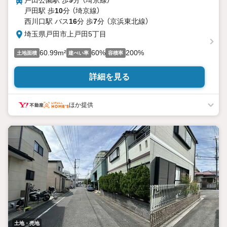
戸田公園駅 歩
9
分 （埼京線）
戸田駅 歩
10
分 （埼京線）
西川口駅 バス
16
分 歩
7
分 （京浜東北線）
埼玉県戸田市上戸田5丁目
60.99m²
60%
200%
土地面積
建ぺい率
容積率
詳細を見る
ほか提供
土地・売地