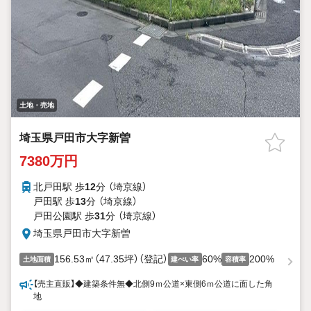
土地・売地
埼玉県戸田市大字新曽
7380万円
北戸田駅 歩
12
分 （埼京線）
戸田駅 歩
13
分 （埼京線）
戸田公園駅 歩
31
分 （埼京線）
埼玉県戸田市大字新曽
156.53㎡（47.35坪）（登記）
60%
200%
土地面積
建ぺい率
容積率
【売主直販】◆建築条件無◆北側9ｍ公道×東側6ｍ公道に面した角
地