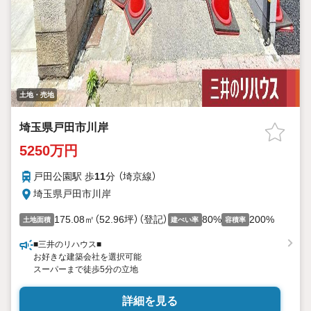
土地・売地
埼玉県戸田市川岸
5250万円
戸田公園駅 歩
11
分 （埼京線）
埼玉県戸田市川岸
175.08㎡（52.96坪）（登記）
80%
200%
土地面積
建ぺい率
容積率
■三井のリハウス■
お好きな建築会社を選択可能
スーパーまで徒歩5分の立地
詳細を見る