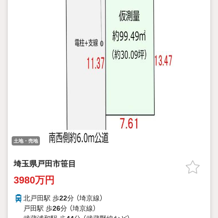
土地・売地
埼玉県戸田市笹目
3980万円
北戸田駅 歩
22
分 （埼京線）
戸田駅 歩
26
分 （埼京線）