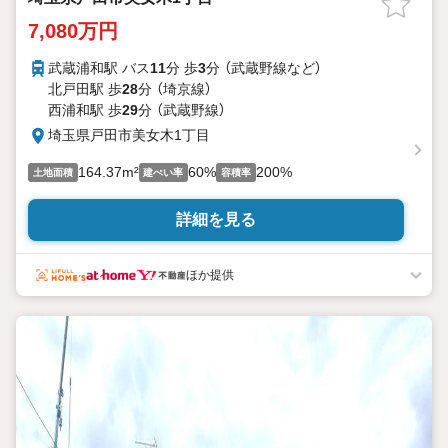
7,080万円
武蔵浦和駅 バス
11
分 歩
3
分 （武蔵野線
など
）
北戸田駅 歩
28
分 （埼京線）
西浦和駅 歩
29
分 （武蔵野線）
埼玉県戸田市美女木1丁目
164.37m²
60%
200%
土地面積
建ぺい率
容積率
詳細を見る
ほか提供