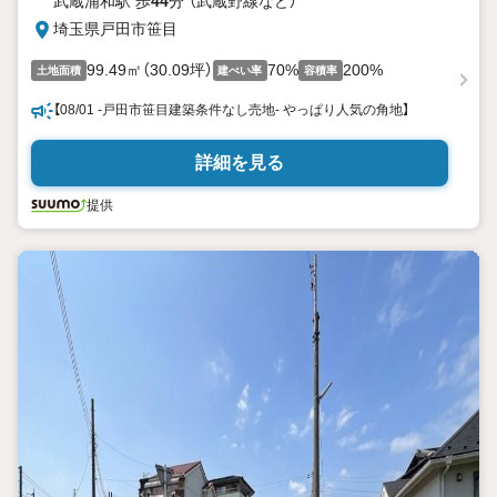
武蔵浦和駅 歩
44
分 （武蔵野線
など
）
埼玉県戸田市笹目
99.49㎡（30.09坪）
70%
200%
土地面積
建ぺい率
容積率
【08/01 -戸田市笹目建築条件なし売地- やっぱり人気の角地】
詳細を見る
提供