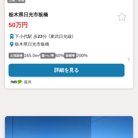
土地・売地
栃木県日光市板橋
50万円
下小代駅 歩
23
分 （東武日光線）
栃木県日光市板橋
165.0m²
60%
200%
土地面積
建ぺい率
容積率
詳細を見る
提供