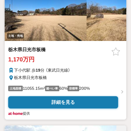
土地・売地
栃木県日光市板橋
1,170万円
下小代駅 歩
19
分 （東武日光線）
栃木県日光市板橋
11055.15m²
60%
200%
土地面積
建ぺい率
容積率
詳細を見る
提供