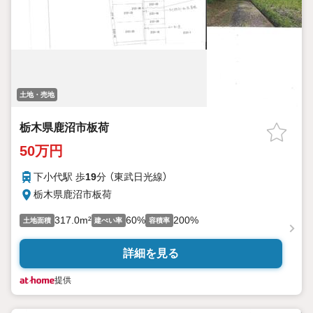
土地・売地
栃木県鹿沼市板荷
50万円
下小代駅 歩
19
分 （東武日光線）
栃木県鹿沼市板荷
317.0m²
60%
200%
土地面積
建ぺい率
容積率
詳細を見る
提供