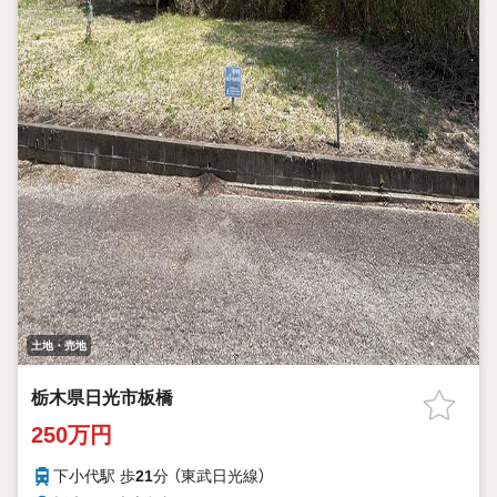
土地・売地
栃木県日光市板橋
250万円
下小代駅 歩
21
分 （東武日光線）