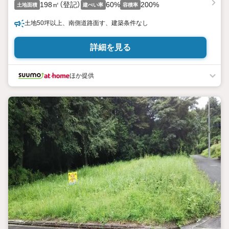
198㎡（登記）
60%
200%
土地面積
建ぺい率
容積率
土地50坪以上、南側道路面す、建築条件なし
詳細を見る
ほか提供