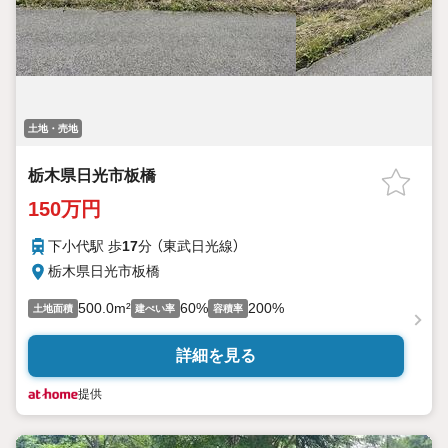
土地・売地
栃木県日光市板橋
150万円
下小代駅 歩
17
分 （東武日光線）
栃木県日光市板橋
500.0m²
60%
200%
土地面積
建ぺい率
容積率
詳細を見る
提供