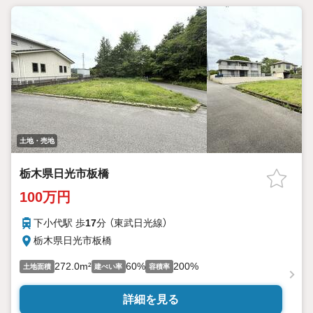
土地・売地
栃木県日光市板橋
100万円
下小代駅 歩
17
分 （東武日光線）
栃木県日光市板橋
272.0m²
60%
200%
土地面積
建ぺい率
容積率
詳細を見る