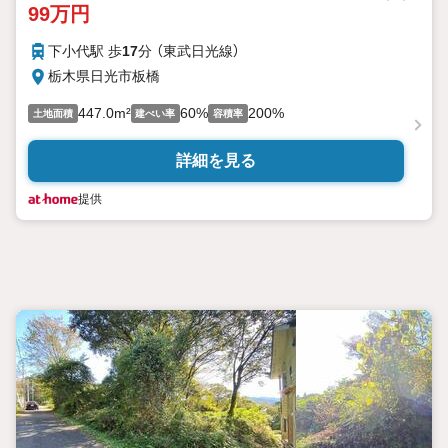
99万円
下小代駅 歩
17
分 （東武日光線）
栃木県日光市板橋
447.0m²
60%
200%
土地面積
建ぺい率
容積率
詳細を見る
提供