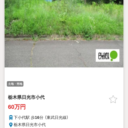
土地・売地
栃木県日光市小代
60万円
下小代駅 歩
16
分 （東武日光線）
栃木県日光市小代