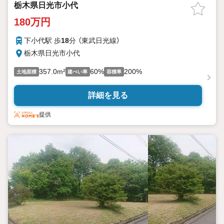
栃木県日光市小代
180万円
下小代駅 歩
18
分 （東武日光線）
栃木県日光市小代
357.0m²
60%
200%
土地面積
建ぺい率
容積率
詳細を見る
提供