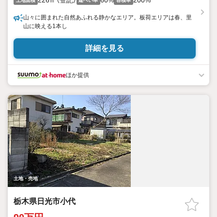
226㎡（登記）
60%
200%
土地面積
建ぺい率
容積率
山々に囲まれた自然あふれる静かなエリア。板荷エリアは春、里
山に映える1本し
詳細を見る
ほか提供
土地・売地
栃木県日光市小代