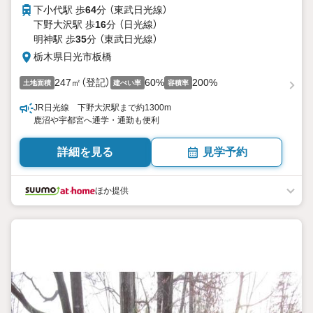
下小代駅 歩
64
分 （東武日光線）
下野大沢駅 歩
16
分 （日光線）
明神駅 歩
35
分 （東武日光線）
栃木県日光市板橋
247㎡（登記）
60%
200%
土地面積
建ぺい率
容積率
JR日光線 下野大沢駅まで約1300m
鹿沼や宇都宮へ通学・通勤も便利
詳細を見る
見学予約
ほか提供