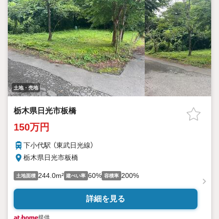
土地・売地
栃木県日光市板橋
150万円
下小代駅 （東武日光線）
栃木県日光市板橋
244.0m²
60%
200%
土地面積
建ぺい率
容積率
詳細を見る
提供