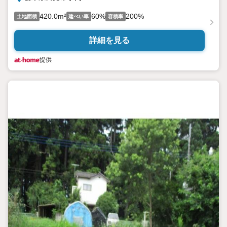
420.0m²
60%
200%
土地面積
建ぺい率
容積率
詳細を見る
提供