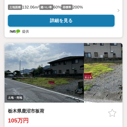
132.06m²
60%
200%
土地面積
建ぺい率
容積率
詳細を見る
提供
土地・売地
栃木県鹿沼市板荷
105万円