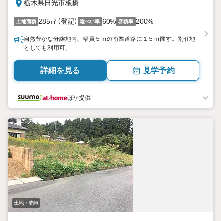
栃木県日光市板橋
285㎡（登記）
60%
200%
土地面積
建ぺい率
容積率
自然豊かな分譲地内、幅員５ｍの南西道路に１５ｍ面す。別荘地
としても利用可。
詳細を見る
見学予約
ほか提供
土地・売地