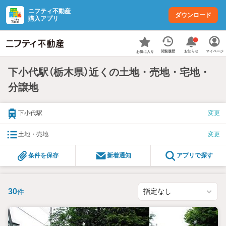
ニフティ不動産
ダウンロード
購入アプリ
お知らせ
閲覧履歴
マイページ
お気に入り
下小代駅（栃木県）近くの土地・売地・宅地・
分譲地
下小代駅
変更
土地・売地
変更
条件を保存
新着通知
アプリで探す
30
件