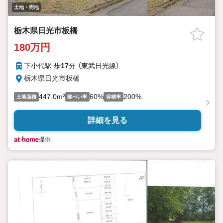
土地・売地
栃木県日光市板橋
180万円
下小代駅 歩
17
分 （東武日光線）
栃木県日光市板橋
447.0m²
60%
200%
土地面積
建ぺい率
容積率
詳細を見る
提供