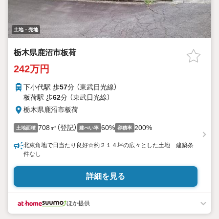
土地・売地
栃木県鹿沼市板荷
242万円
下小代駅 歩
57
分 （東武日光線）
板荷駅 歩
62
分 （東武日光線）
栃木県鹿沼市板荷
708㎡（登記）
60%
200%
土地面積
建ぺい率
容積率
北東角地で日当たり良好☆約２１４坪の広々とした土地 建築条
件なし
詳細を見る
ほか提供