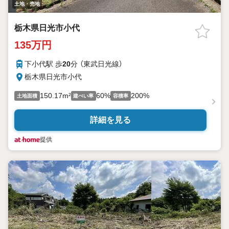
土地・売地
栃木県日光市小代
135万円
下小代駅 歩
20
分 （東武日光線）
栃木県日光市小代
150.17m²
60%
200%
土地面積
建ぺい率
容積率
詳細を見る
提供