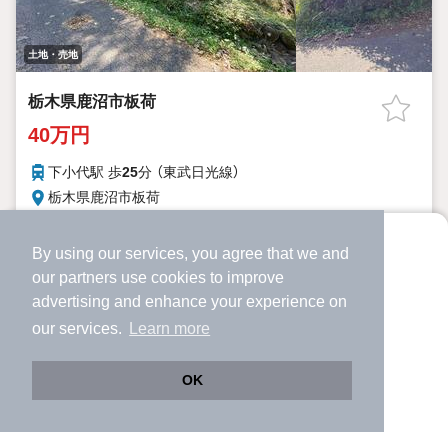
土地・売地
栃木県鹿沼市板荷
40万円
下小代駅 歩
25
分 （東武日光線）
栃木県鹿沼市板荷
396.0m²
60%
200%
土地面積
建ぺい率
容積率
By using our services, you agree that we and
より使いやすくなった
our
partners
use cookies to improve
詳細を見る
アプリで物件探ししませんか？
advertising and enhance your experience on
✔️
サクサク動く地図で物件検索
提供
our services.
Learn more
✔️
新着物件・価格変動をすぐに通知
✔️
会員登録なし
OK
Web版をこのまま使う
購入アプリを開く
路線・駅を変更
詳細条件を変更