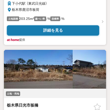
下小代駅 （東武日光線）
栃木県鹿沼市板荷
203.25m²
-%
-%
土地面積
建ぺい率
容積率
詳細を見る
提供
土地・売地
栃木県日光市板橋