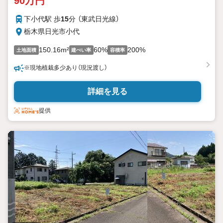
90万円
下小代駅 歩
15
分 （東武日光線）
栃木県日光市小代
150.16m²
60%
200%
土地面積
建ぺい率
容積率
※現地植栽多少あり（現況渡し）
詳細を見る
提供