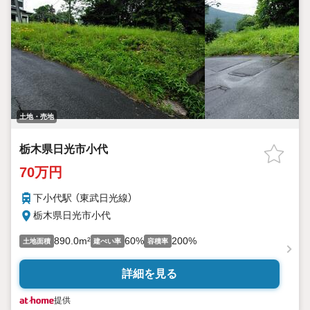
土地・売地
栃木県日光市小代
70万円
下小代駅 （東武日光線）
栃木県日光市小代
890.0m²
60%
200%
土地面積
建ぺい率
容積率
詳細を見る
提供