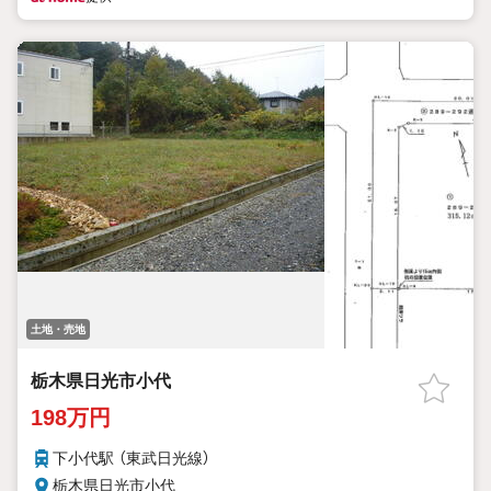
土地・売地
栃木県日光市小代
198万円
下小代駅 （東武日光線）
栃木県日光市小代