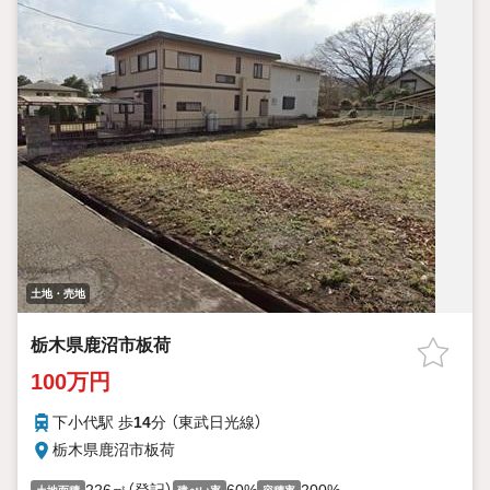
土地・売地
栃木県鹿沼市板荷
100万円
下小代駅 歩
14
分 （東武日光線）
栃木県鹿沼市板荷