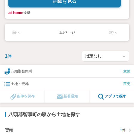
詳細を見る
提供
前へ
次へ
1/1ページ
1
件
八頭郡智頭町
変更
土地・売地
変更
条件を保存
新着通知
アプリで探す
八頭郡智頭町の駅から土地を探す
智頭
1
件