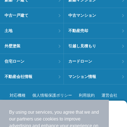
新築一戸建て
新築マンション
中古一戸建て
中古マンション
土地
不動産売却
外壁塗装
引越し見積もり
住宅ローン
カードローン
不動産会社情報
マンション情報
対応機種
個人情報保護ポリシー
利用規約
運営会社
ヘルプ・お問い合わせ
採用情報
By using our services, you agree that we and
より使いやすくなった
our
partners
use cookies to improve
アプリで物件探ししませんか？
advertising and enhance your experience on