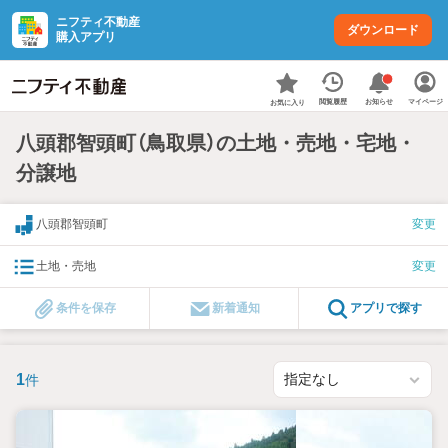
ニフティ不動産
ダウンロード
購入アプリ
お知らせ
閲覧履歴
マイページ
お気に入り
八頭郡智頭町（鳥取県）の土地・売地・宅地・
分譲地
八頭郡智頭町
変更
土地・売地
変更
条件を保存
新着通知
アプリで探す
1
件