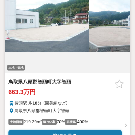
土地・売地
鳥取県八頭郡智頭町大字智頭
663.3万円
智頭駅 歩
18
分 （因美線
など
）
鳥取県八頭郡智頭町大字智頭
219.29m²
70%
400%
土地面積
建ぺい率
容積率