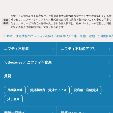
当サイトの物件及び不動産会社、外壁塗装業者の情報は検索パートナーが提供している情
報であり、ニフティライフスタイル株式会社は内容の責任を負わないことを予めご了承く
免責
事項
ださい。本サービス内でお客様が入力される個人情報は、検索パートナーが取得し、同社
の定める個人情報規約に従って取り扱われます。
不動産・住宅情報のニフティ不動産
不動産購入
土地・売地・宅地・分譲地
鳥
ニフティ不動産
ニフティ不動産アプリ
＼Because／ ニフティ不動産
賃貸
月極駐車場
賃貸事務所・賃貸オフィス
貸店舗・店舗賃貸
貸し倉庫