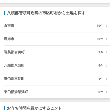
八頭郡智頭町近隣の市区町村から土地を探す
倉吉市
30
件
境港市
60
件
岩美郡岩美町
3
件
八頭郡八頭町
5
件
東伯郡三朝町
1
件
東伯郡湯梨浜町
8
件
おうち時間を豊かにするヒント