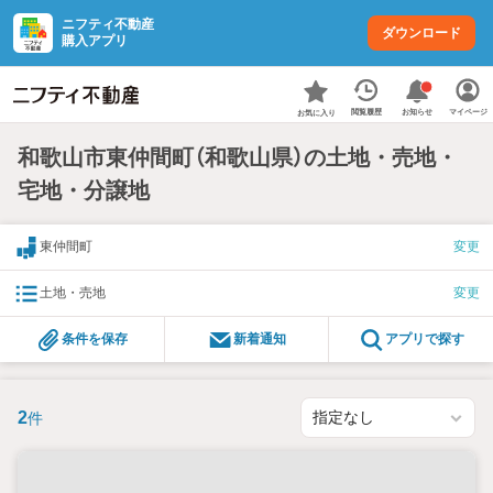
ニフティ不動産
ダウンロード
購入アプリ
お知らせ
閲覧履歴
マイページ
お気に入り
和歌山市東仲間町（和歌山県）の土地・売地・
宅地・分譲地
東仲間町
変更
土地・売地
変更
条件を保存
新着通知
アプリで探す
2
件