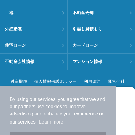
土地
不動産売却
外壁塗装
引越し見積もり
住宅ローン
カードローン
不動産会社情報
マンション情報
対応機種
個人情報保護ポリシー
利用規約
運営会社
ヘルプ・お問い合わせ
採用情報
By using our services, you agree that we and
より使いやすくなった
our
partners
use cookies to improve
アプリで物件探ししませんか？
advertising and enhance your experience on
✔️
サクサク動く地図で物件検索
our services.
Learn more
✔️
新着物件・価格変動をすぐに通知
©NIFTY Lifestyle Co., Ltd.
✔️
会員登録なし