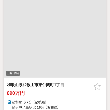
土地・売地
和歌山県和歌山市東仲間町1丁目
890万円
紀和駅 歩
7
分 （紀勢線）
紀伊中ノ島駅 歩
16
分 （阪和線）