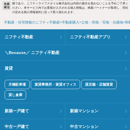
報であり、ニフティライフスタイル株式会社は内容の責任を負わないことを予めご了承く
免責
事項
ださい。本サービス内でお客様が入力される個人情報は、検索パートナーが取得し、同社
の定める個人情報規約に従って取り扱われます。
不動産・住宅情報のニフティ不動産
不動産購入
土地・売地・宅地・分譲地
和
ニフティ不動産
ニフティ不動産アプリ
＼Because／ ニフティ不動産
賃貸
月極駐車場
賃貸事務所・賃貸オフィス
貸店舗・店舗賃貸
貸し倉庫
新築一戸建て
新築マンション
中古一戸建て
中古マンション