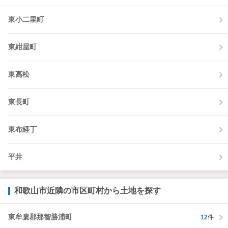
東小二里町
東紺屋町
東高松
東長町
東布経丁
平井
和歌山市近隣の市区町村から土地を探す
東牟婁郡那智勝浦町
12
件