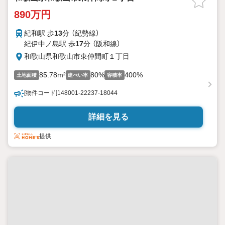
890万円
紀和駅 歩
13
分 （紀勢線）
紀伊中ノ島駅 歩
17
分 （阪和線）
和歌山県和歌山市東仲間町１丁目
85.78m²
80%
400%
土地面積
建ぺい率
容積率
[物件コード]148001-22237-18044
詳細を見る
提供