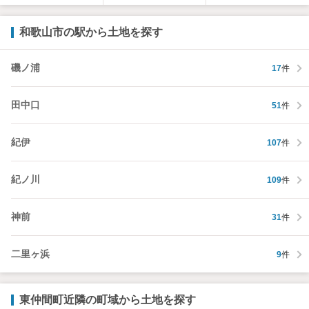
和歌山市の駅から土地を探す
磯ノ浦
17
件
田中口
51
件
紀伊
107
件
紀ノ川
109
件
神前
31
件
二里ヶ浜
9
件
東仲間町近隣の町域から土地を探す