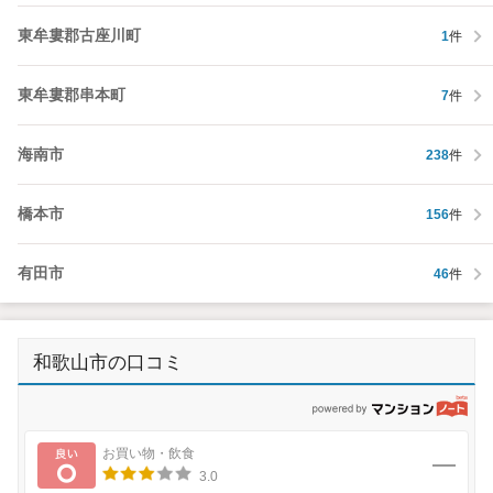
東牟婁郡古座川町
1
件
東牟婁郡串本町
7
件
海南市
238
件
橋本市
156
件
有田市
46
件
和歌山市の口コミ
p
良い
お買い物・飲食
3.0