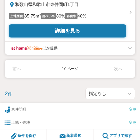
和歌山県和歌山市東仲間町1丁目
85.75m²
80%
40%
土地面積
建ぺい率
容積率
詳細を見る
ほか提供
前へ
次へ
1/1ページ
2
件
東仲間町
変更
土地・売地
変更
条件を保存
新着通知
アプリで探す