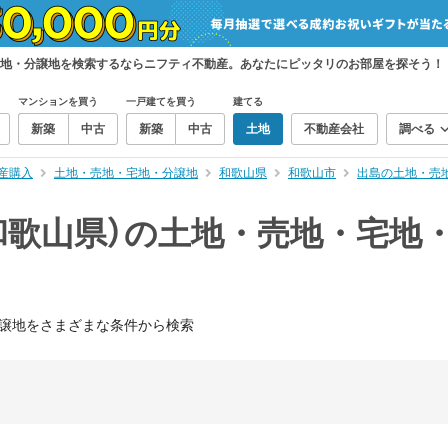
宅地・分譲地を検索するならニフティ不動産。あなたにピッタリのお部屋を探そう！
マンションを買う
一戸建てを買う
建てる
新築
中古
新築
中古
土地
不動産会社
調べる
産購入
土地・売地・宅地・分譲地
和歌山県
和歌山市
出島の土地・売
和歌山県）の土地・売地・宅地
譲地をさまざまな条件から検索