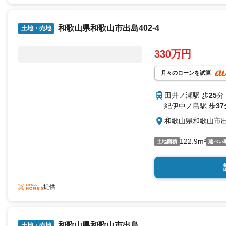
和歌山県和歌山市出島402-4
土地・売地
330万円
月々のローンを試算
田井ノ瀬駅 歩
25
分
紀伊中ノ島駅 歩
37
和歌山県和歌山市出島
122.9m²
土地面積
建ぺい
提供
和歌山県和歌山市出島
土地・売地