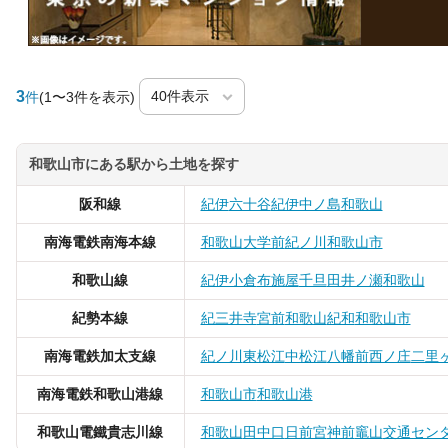
3
件
(1〜3件を表示)
和歌山市にある駅から土地を探す
阪和線
紀伊
六十谷
紀伊中ノ島
和歌山
南海電鉄南海本線
和歌山大学前
紀ノ川
和歌山市
和歌山線
紀伊小倉
布施屋
千旦
田井ノ瀬
和歌山
紀勢本線
紀三井寺
宮前
和歌山
紀和
和歌山市
南海電鉄加太支線
紀ノ川
東松江
中松江
八幡前
西ノ庄
二里
南海電鉄和歌山港線
和歌山市
和歌山港
和歌山電鐵貴志川線
和歌山
田中口
日前宮
神前
竈山
交通セン