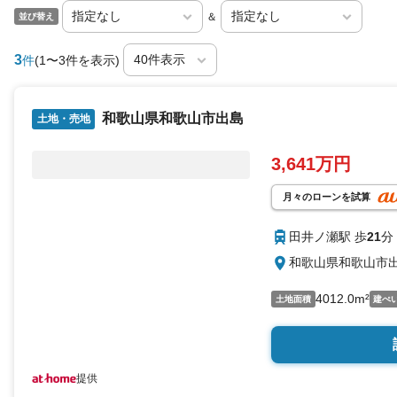
＆
並び替え
3
件
(1〜3件を表示)
和歌山県和歌山市出島
土地・売地
3,641万円
月々のローンを試算
田井ノ瀬駅 歩
21
分
和歌山県和歌山市
4012.0m²
土地面積
建ぺ
提供