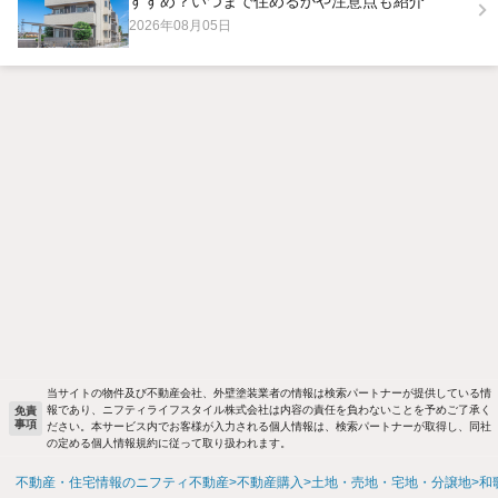
すすめ？いつまで住めるかや注意点も紹介
2026年08月05日
当サイトの物件及び不動産会社、外壁塗装業者の情報は検索パートナーが提供している情
報であり、ニフティライフスタイル株式会社は内容の責任を負わないことを予めご了承く
免責
事項
ださい。本サービス内でお客様が入力される個人情報は、検索パートナーが取得し、同社
の定める個人情報規約に従って取り扱われます。
不動産・住宅情報のニフティ不動産
不動産購入
土地・売地・宅地・分譲地
和