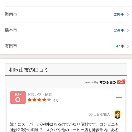
海南市
236
件
橋本市
158
件
有田市
47
件
和歌山市の口コミ
p
良い
お買い物・飲食
4.0
30代/女性/住人
近くにスーパーが3-4件はあるのでかなり便利です。コンビニも
徒歩2-3分の距離で、スタバや他のコーヒー店も徒歩圏内にある