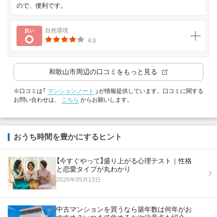
ので、便利です。
良い
自然環境
4.0
和歌山市
周辺の口コミをもっと見る
※口コミは「
マンションノート
」が情報提供しています。口コミに関する
お問い合わせは、
こちら
からお願いします。
おうち時間を豊かにするヒント
【今すぐやって】盛り上がる心理テスト｜性格
と恋愛タイプが丸わかり
2026年05月13日
中古マンションを買うなら築年数は何年がお