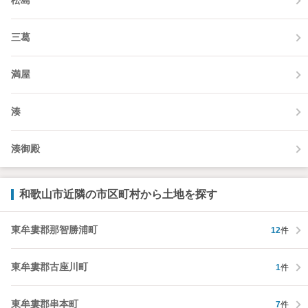
松島
三葛
満屋
湊
湊御殿
和歌山市近隣の市区町村から土地を探す
東牟婁郡那智勝浦町
12
件
東牟婁郡古座川町
1
件
東牟婁郡串本町
7
件