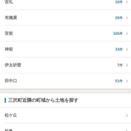
吉礼
10
件
布施屋
28
件
宮前
165
件
神前
33
件
伊太祈曽
7
件
田中口
51
件
三沢町近隣の町域から土地を探す
松ケ丘