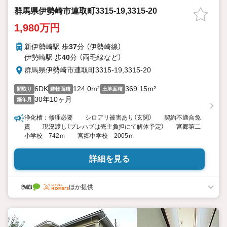
群馬県伊勢崎市連取町3315-19,3315-20
1,980万円
新伊勢崎駅 歩
37
分 （伊勢崎線）
伊勢崎駅 歩
40
分 （両毛線
など
）
群馬県伊勢崎市連取町3315-19,3315-20
6DK
124.0m²
369.15m²
間取り
建物面積
土地面積
30年10ヶ月
築年月
浄化槽：修理必要 シロアリ被害あり（玄関） 契約不適合免
責 現況渡し（プレハブは売主負担にて解体予定） 宮郷第二
小学校 742ｍ 宮郷中学校 2005ｍ
詳細を見る
ほか提供