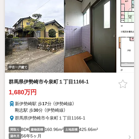
中古一戸建て
群馬県伊勢崎市今泉町１丁目1166-1
1,680万円
新伊勢崎駅 歩
17
分 （伊勢崎線）
剛志駅 歩
30
分 （伊勢崎線）
群馬県伊勢崎市今泉町１丁目1166-1
8DK
160.96m²
425.66m²
間取り
建物面積
土地面積
56年5ヶ月
築年月