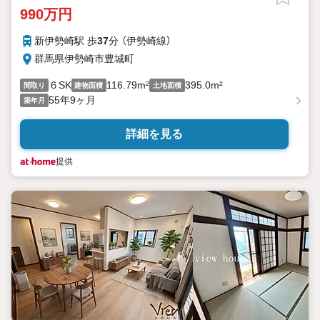
990万円
新伊勢崎駅 歩
37
分 （伊勢崎線）
群馬県伊勢崎市豊城町
６SK
116.79m²
395.0m²
間取り
建物面積
土地面積
55年9ヶ月
築年月
詳細を見る
提供