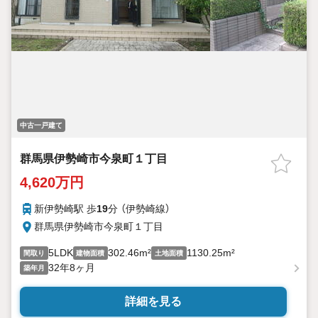
中古一戸建て
群馬県伊勢崎市今泉町１丁目
4,620万円
新伊勢崎駅 歩
19
分 （伊勢崎線）
群馬県伊勢崎市今泉町１丁目
5LDK
302.46m²
1130.25m²
間取り
建物面積
土地面積
32年8ヶ月
築年月
詳細を見る