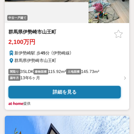
中古一戸建て
群馬県伊勢崎市山王町
2,100万円
新伊勢崎駅 歩
45
分 （伊勢崎線）
群馬県伊勢崎市山王町
3SLDK
115.92m²
145.73m²
間取り
建物面積
土地面積
13年6ヶ月
築年月
詳細を見る
提供