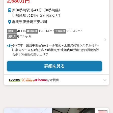
2,680万円
新伊勢崎駅 歩
41
分 （伊勢崎線）
伊勢崎駅 歩
24
分 （両毛線
など
）
群馬県伊勢崎市安堀町
4LDK
126.14m²
255.42m²
間取り
建物面積
土地面積
6年4ヶ月
築年月
令和2年 築浅中古住宅nオール電化＋太陽光発電システム付きn
駐車スペースも4台と広々n閑静な住宅地内n近隣にはお買物施設
も多く利便性の高いエリア
詳細を見る
ほか提供