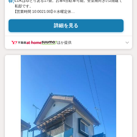
LDKはゆとりある17畳。お車4台駐車可能。全室南向きの2階建て
私邸です。
【営業時間 10:0021:00】※水曜定休
上記時間はお電話が繋がりやすくなっております。ぜひお気軽に
ご連絡ください！
詳細を見る
現地を見学される場合は「室内・現地を見学する（無料）」ボタンよ
り
ご希望の日時をご記入いただけますとスムーズにご案内が可能で
ほか提供
す。
◎現地のご案内について
・平日や夜遅い時間帯もご案内が可能 ※定休日を除く
・経験豊富なスタッフが物件詳細を丁寧にご説明いたします。
・車でご自宅や最寄り駅等、ご指定の場所まで送迎します。
・チャイルドシートのご用意ございます。
◎個別FP相談会 無料
物件のご紹介だけでなく住宅ローン・資金のご相談、
まずは家探しについて話を聞きたいという方も大歓迎です！
年間8000棟以上の限定物件を発表しているオープンハウスだから
出会える物件が多数ございます。
ぜひお気軽にご連絡・ご相談ください！
※限定物件:当社のみ、もしくは当社を含めた数社でのみご紹介可