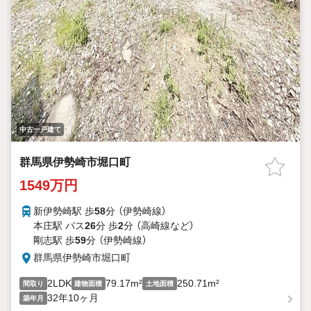
中古一戸建て
群馬県伊勢崎市堀口町
1549万円
新伊勢崎駅 歩
58
分 （伊勢崎線）
本庄駅 バス
26
分 歩
2
分 （高崎線
など
）
剛志駅 歩
59
分 （伊勢崎線）
群馬県伊勢崎市堀口町
2LDK
79.17m²
250.71m²
間取り
建物面積
土地面積
32年10ヶ月
築年月