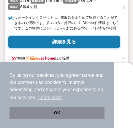
4LDK
126.14m²
255.42m²
間取り
建物面積
土地面積
6年4ヶ月
築年月
ウォークインクロゼットは、衣服類をまとめて収納することがで
きるので便利です。多くの方に好評の、4LDKの物件情報はこちら
です。この物件にはトイレが2ヶ所にあるのでトイレ待ちの時間が
発生しにくいです。購入価格2 880万円の物件です。18帖以上も
あるリビングで家族団らんで過ごしませんか。基本料金の節約に
詳細を見る
もなるオール電化住宅で暮らしませんか。ファミリーに好評。経
済的にもうれしい中古の戸建て物件です。
ほか提供
By using our services, you agree that we and
より使いやすくなった
our
partners
use cookies to improve
アプリで物件探ししませんか？
advertising and enhance your experience on
✔️
サクサク動く地図で物件検索
our services.
Learn more
✔️
新着物件・価格変動をすぐに通知
✔️
会員登録なし
OK
Web版をこのまま使う
購入アプリを開く
路線・駅を変更
詳細条件を変更