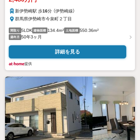
新伊勢崎駅 歩
16
分 （伊勢崎線）
群馬県伊勢崎市今泉町２丁目
5LDK
134.4m²
550.36m²
間取り
建物面積
土地面積
50年3ヶ月
築年月
詳細を見る
提供