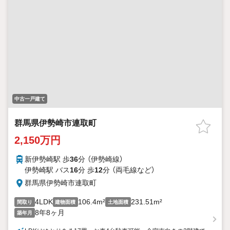
中古一戸建て
群馬県伊勢崎市連取町
2,150万円
新伊勢崎駅 歩
36
分 （伊勢崎線）
伊勢崎駅 バス
16
分 歩
12
分 （両毛線
など
）
群馬県伊勢崎市連取町
4LDK
106.4m²
231.51m²
間取り
建物面積
土地面積
8年8ヶ月
築年月