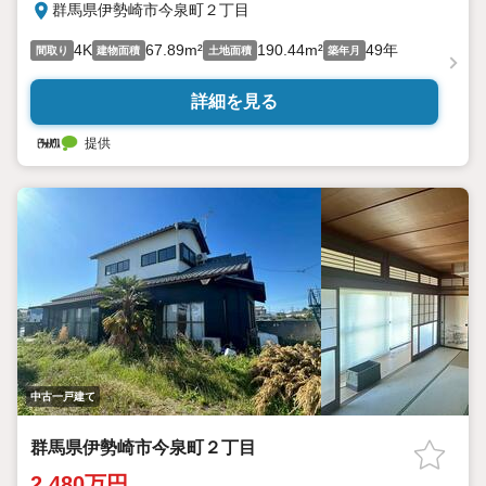
群馬県伊勢崎市今泉町２丁目
4K
67.89m²
190.44m²
49年
間取り
建物面積
土地面積
築年月
詳細を見る
提供
中古一戸建て
群馬県伊勢崎市今泉町２丁目
2,480万円