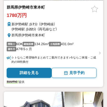
群馬県伊勢崎市東本町
1780万円
新伊勢崎駅 歩
7
分 （伊勢崎線）
伊勢崎駅 歩
22
分 （両毛線
など
）
群馬県伊勢崎市東本町
6DK
134.26m²
431.0m²
間取り
建物面積
土地面積
47年5ヶ月
築年月
トトならご希望物件まとめてご案内できます♪今ならご来場・ご成
約のW特典付
詳細を見る
見学予約
提供