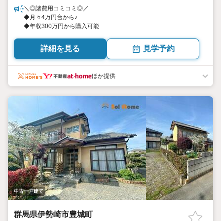
＼◎諸費用コミコミ◎／
◆月々4万円台から♪
◆年収300万円から購入可能
詳細を見る
見学予約
ほか提供
中古一戸建て
群馬県伊勢崎市豊城町