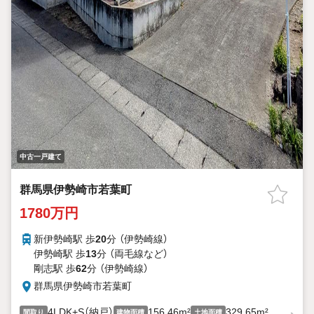
中古一戸建て
群馬県伊勢崎市若葉町
1780万円
新伊勢崎駅 歩
20
分 （伊勢崎線）
伊勢崎駅 歩
13
分 （両毛線
など
）
剛志駅 歩
62
分 （伊勢崎線）
群馬県伊勢崎市若葉町
4LDK+S（納戸）
156.46m²
329.65m²
間取り
建物面積
土地面積