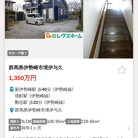
中古一戸建て
群馬県伊勢崎市境伊与久
1,350万円
新伊勢崎駅 歩
40
分 （伊勢崎線）
境町駅 （伊勢崎線）
剛志駅 歩
22
分 （伊勢崎線）
群馬県伊勢崎市境伊与久
3LDK
106.95m²
228.66m²
間取り
建物面積
土地面積
36年1ヶ月
築年月