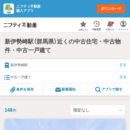
ニフティ不動産
ダウンロード
購入アプリ
お知らせ
閲覧履歴
マイページ
お気に入り
新伊勢崎駅（群馬県）近くの中古住宅・中古物
件・中古一戸建て
新伊勢崎駅
変更
中古一戸建て
変更
条件を保存
新着通知
アプリで探す
148
件