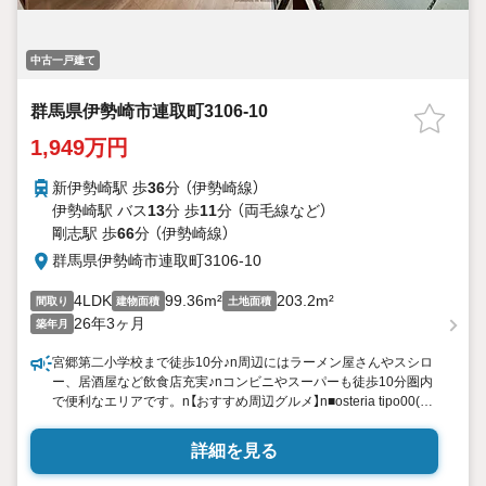
中古一戸建て
群馬県伊勢崎市連取町3106-10
1,949万円
新伊勢崎駅 歩
36
分 （伊勢崎線）
伊勢崎駅 バス
13
分 歩
11
分 （両毛線
など
）
剛志駅 歩
66
分 （伊勢崎線）
群馬県伊勢崎市連取町3106-10
4LDK
99.36m²
203.2m²
間取り
建物面積
土地面積
26年3ヶ月
築年月
宮郷第二小学校まで徒歩10分♪n周辺にはラーメン屋さんやスシロ
ー、居酒屋など飲食店充実♪nコンビニやスーパーも徒歩10分圏内
で便利なエリアです。n【おすすめ周辺グルメ】n■osteria tipo00(徒
歩8分)nこだわりの手打ちパスタが人気♪n旬の食材を活かした前菜
やメイン料理も定評があり、一皿一皿が丁寧に作られているお店
詳細を見る
です。