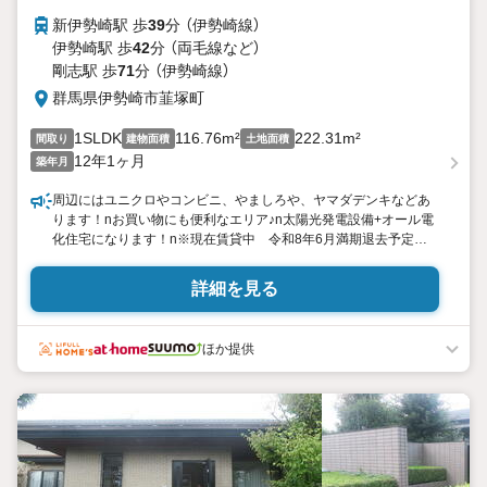
新伊勢崎駅 歩
39
分 （伊勢崎線）
伊勢崎駅 歩
42
分 （両毛線
など
）
剛志駅 歩
71
分 （伊勢崎線）
群馬県伊勢崎市韮塚町
1SLDK
116.76m²
222.31m²
間取り
建物面積
土地面積
12年1ヶ月
築年月
周辺にはユニクロやコンビニ、やましろや、ヤマダデンキなどあ
ります！nお買い物にも便利なエリア♪n太陽光発電設備+オール電
化住宅になります！n※現在賃貸中 令和8年6月満期退去予定
n【おすすめ周辺グルメ】nピッツェリア ラガッタ(車で4分)n■本格
的なナポリピッツァが楽しめる隠れ家的なイタリアンレストラン
詳細を見る
です。
ほか提供