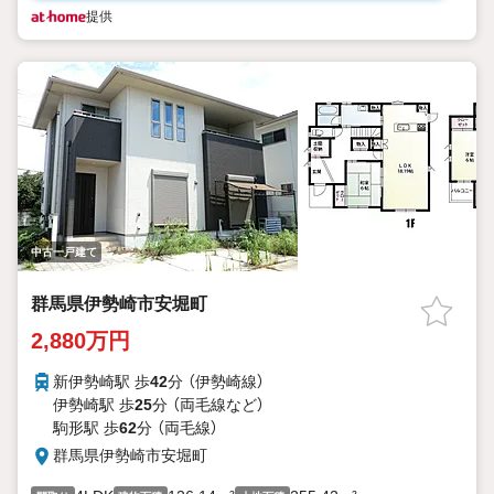
提供
中古一戸建て
群馬県伊勢崎市安堀町
2,880万円
新伊勢崎駅 歩
42
分 （伊勢崎線）
伊勢崎駅 歩
25
分 （両毛線
など
）
駒形駅 歩
62
分 （両毛線）
群馬県伊勢崎市安堀町