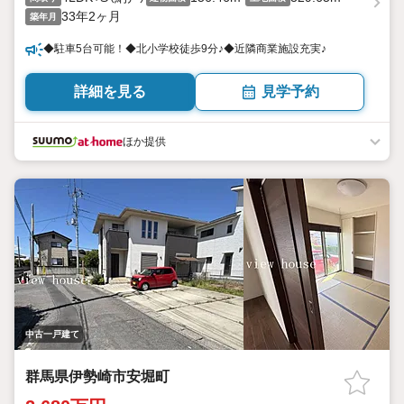
33年2ヶ月
築年月
◆駐車5台可能！◆北小学校徒歩9分♪◆近隣商業施設充実♪
詳細を見る
見学予約
ほか提供
中古一戸建て
群馬県伊勢崎市安堀町