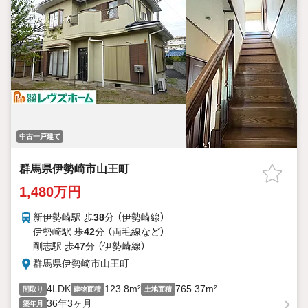
中古一戸建て
群馬県伊勢崎市山王町
1,480万円
新伊勢崎駅 歩
38
分 （伊勢崎線）
伊勢崎駅 歩
42
分 （両毛線
など
）
剛志駅 歩
47
分 （伊勢崎線）
群馬県伊勢崎市山王町
4LDK
123.8m²
765.37m²
間取り
建物面積
土地面積
36年3ヶ月
築年月