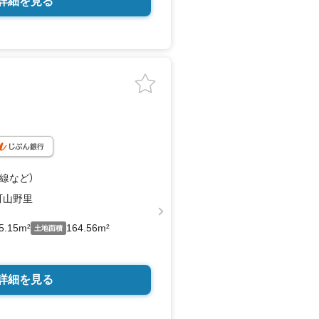
詳細を見る
陽線
など
）
町山野里
5.15m²
164.56m²
土地面積
詳細を見る