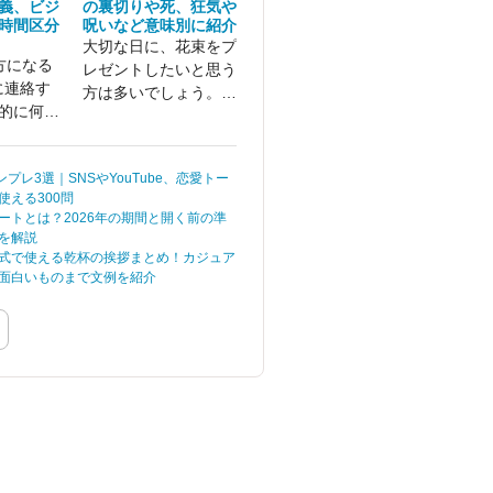
義、ビジ
の裏切りや死、狂気や
時間区分
呪いなど意味別に紹介
大切な日に、花束をプ
方になる
レゼントしたいと思う
に連絡す
方は多いでしょう。し
的に何時
かし、注意しなければ
ならないのが「花言
葉」です。 見た目が美
ンプレ3選｜SNSやYouTube、恋愛トー
しくても、怖い花言葉
使える300問
を持つ花は沢山存在し
ートとは？2026年の期間と開く前の準
ます。
を解説
式で使える乾杯の挨拶まとめ！カジュア
面白いものまで文例を紹介