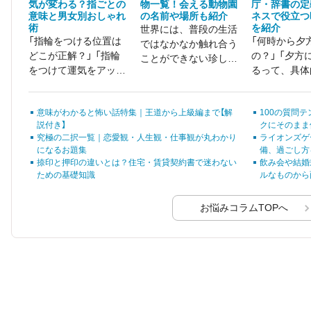
気が変わる？指ごとの
物一覧！会える動物園
庁・辞書の定
意味と男女別おしゃれ
の名前や場所も紹介
ネスで役立つ
術
を紹介
世界には、普段の生活
「指輪をつける位置は
「何時から夕
ではなかなか触れ合う
どこが正解？」 「指輪
の？」 「夕方
ことができない珍しい
をつけて運気をアップ
るって、具体
動物がたくさん存在し
させたい」 そんなお悩
のこと？」
ます。 愛らしい表情
みをお持ちではありま
を見せてくれる動物も
意味がわかると怖い話特集｜王道から上級編まで【解
100の質問テ
せんか。
いれば、不思議な見た
説付き】
クにそのまま
目をしている生き物も
究極の二択一覧｜恋愛観・人生観・仕事観が丸わかり
ライオンズゲ
おり、魅力はそれぞ
になるお題集
備、過ごし方
れ。
捺印と押印の違いとは？住宅・賃貸契約書で迷わない
飲み会や結婚
ための基礎知識
ルなものから
お悩みコラムTOPへ