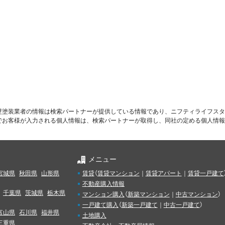
壁塗装業者の情報は検索パートナーが提供している情報であり、ニフティライフスタ
でお客様が入力される個人情報は、検索パートナーが取得し、同社の定める個人情報
メニュー
宮城県
秋田県
山形県
賃貸
（
賃貸マンション
｜
賃貸アパート
｜
賃貸一戸建て
不動産購入情報
千葉県
茨城県
栃木県
マンション購入
（
新築マンション
｜
中古マンション
）
一戸建て購入
（
新築一戸建て
｜
中古一戸建て
）
富山県
石川県
福井県
土地購入
三重県