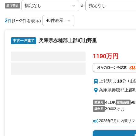
＆
並び替え
2
件
(1〜2件を表示)
兵庫県赤穂郡上郡町山野里
中古一戸建て
1190万円
月々のローンを試算
上郡駅 歩
18
分 （山
兵庫県赤穂郡上郡
4LDK
98
間取り
建物面積
30年3ヶ月
築年月
2025年7月に内装リ