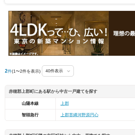
2
件
(1〜2件を表示)
赤穂郡上郡町にある駅から中古一戸建てを探す
山陽本線
上郡
智頭急行
上郡
苔縄
河野原円心