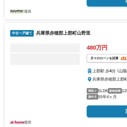
提供
兵庫県赤穂郡上郡町山野里
中古一戸建て
480万円
月々のローンを試算
上郡駅 歩
4
分 （山
兵庫県赤穂郡上郡
5LDK
12
間取り
建物面積
55年4ヶ月
築年月
提供