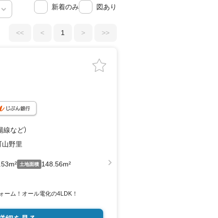
新着のみ
図あり
<<
<
1
>
>>
陽線
など
）
町山野里
.53m²
148.56m²
土地面積
フォーム！オール電化の4LDK！