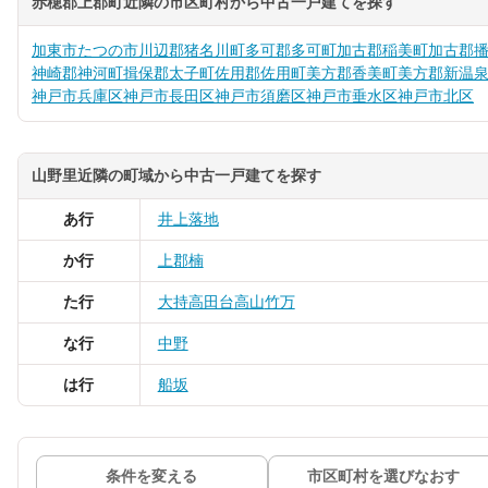
赤穂郡上郡町近隣の市区町村から中古一戸建てを探す
加東市
たつの市
川辺郡猪名川町
多可郡多可町
加古郡稲美町
加古郡
神崎郡神河町
揖保郡太子町
佐用郡佐用町
美方郡香美町
美方郡新温
神戸市兵庫区
神戸市長田区
神戸市須磨区
神戸市垂水区
神戸市北区
山野里近隣の町域から中古一戸建てを探す
あ行
井上
落地
か行
上郡
楠
た行
大持
高田台
高山
竹万
な行
中野
は行
船坂
条件を変える
市区町村を選びなおす