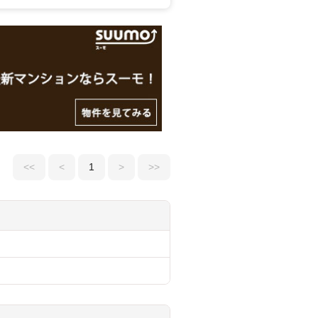
<<
<
1
>
>>