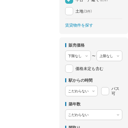
土地
（3件）
賃貸物件を探す
販売価格
〜
価格未定も含む
駅からの時間
バス
可
築年数
間取り