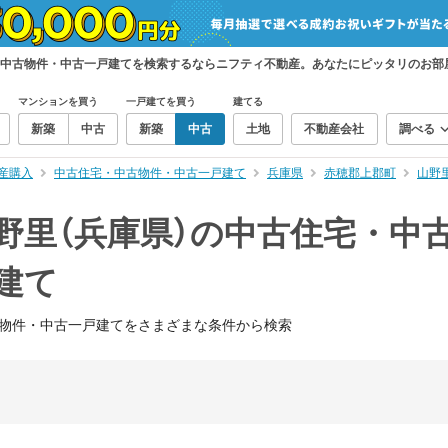
・中古物件・中古一戸建てを検索するならニフティ不動産。あなたにピッタリのお部
マンションを買う
一戸建てを買う
建てる
新築
中古
新築
中古
土地
不動産会社
調べる
産購入
中古住宅・中古物件・中古一戸建て
兵庫県
赤穂郡上郡町
山野
野里（兵庫県）の中古住宅・中
建て
物件・中古一戸建てをさまざまな条件から検索