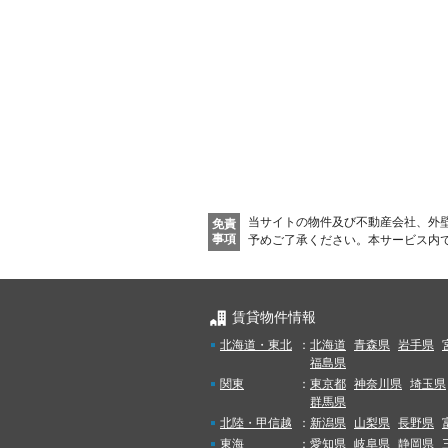
当サイトの物件及び不動産会社、外
免責
事項
予めご了承ください。
本サービス内
賃貸物件情報
北海道・東北
：
北海道
青森県
岩手県
福島県
関東
：
東京都
神奈川県
埼玉県
群馬県
北陸・甲信越
：
新潟県
山梨県
長野県
東海
：
愛知県
岐阜県
静岡県