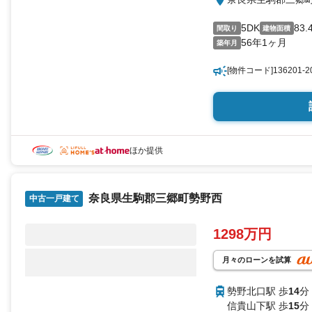
5DK
83.
間取り
建物面積
56年1ヶ月
築年月
[物件コード]136201-2
ほか提供
奈良県生駒郡三郷町勢野西
中古一戸建て
1298万円
月々のローンを試算
勢野北口駅 歩
14
分
信貴山下駅 歩
15
分