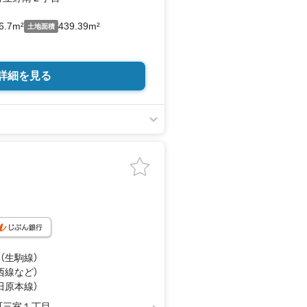
6.7m²
439.39m²
土地面積
詳細を見る
 （生駒線）
西線
など
）
（田原本線）
町三室１丁目