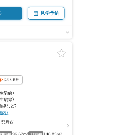
る
見学予約
（生駒線）
（生駒線）
西線
など
）
圏内）
町勢野西
96.62m²
148.83m²
建物面積
土地面積