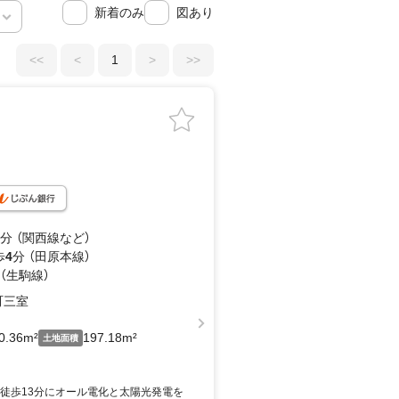
新着のみ
図あり
<<
<
1
>
>>
分 （関西線
など
）
歩
4
分 （田原本線）
 （生駒線）
町三室
0.36m²
197.18m²
土地面積
駅徒歩13分にオール電化と太陽光発電を