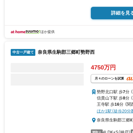
詳細を見
ほか提供
奈良県生駒郡三郷町勢野西
中古一戸建て
4750万円
月々のローンを試算
勢野北口駅 歩
7
分 
信貴山下駅 歩
8
分 
王寺駅 歩
16
分 （関
ほか1駅（徒歩20分
奈良県生駒郡三郷
4LDK+S（納戸）
間取り