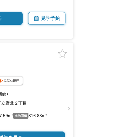
る
見学予約
西線）
町立野北２丁目
7.59m²
316.83m²
土地面積