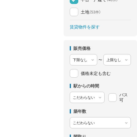
土地
（53件）
賃貸物件を探す
販売価格
〜
価格未定も含む
駅からの時間
バス
可
築年数
間取り