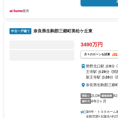
提供
奈良県生駒郡三郷町美松ケ丘東
中古一戸建て
3490万円
月々のローンを試算
勢野北口駅 歩
9
分 
王寺駅 歩
28
分 （関
新王寺駅 歩
28
分 
奈良県生駒郡三郷
2LDK
82
間取り
建物面積
4年2ヶ月
築年月
築4年・トヨタホーム
全館空調×太陽光×約25