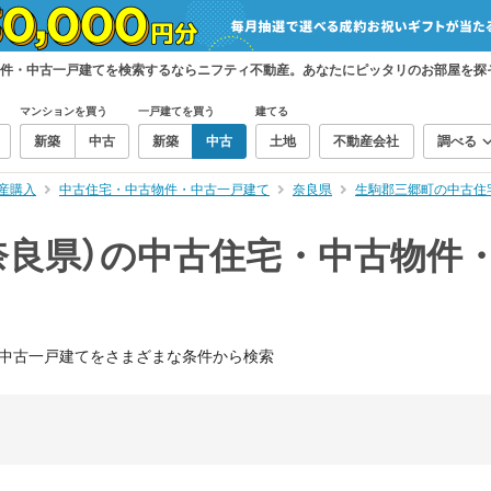
物件・中古一戸建てを検索するならニフティ不動産。あなたにピッタリのお部屋を探
マンションを買う
一戸建てを買う
建てる
新築
中古
新築
中古
土地
不動産会社
調べる
産購入
中古住宅・中古物件・中古一戸建て
奈良県
生駒郡三郷町の中古住
奈良県）の中古住宅・中古物件
中古一戸建てをさまざまな条件から検索