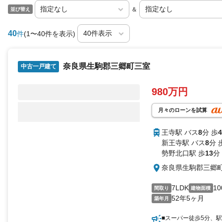
＆
並び替え
40
件
(1〜40件を表示)
奈良県生駒郡三郷町三室
中古一戸建て
980万円
月々のローンを試算
王寺駅 バス
8
分 歩
4
新王寺駅 バス
8
分 
勢野北口駅 歩
13
分
奈良県生駒郡三郷
7LDK
10
間取り
建物面積
52年5ヶ月
築年月
■スーパー徒歩5分、