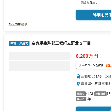
備えた住まい
詳細を見
提供
奈良県生駒郡三郷町立野北２丁目
中古一戸建て
6,200万円
月々のローンを試算
三郷駅 歩
14
分 （関
奈良県生駒郡三郷
4LDK
15
間取り
建物面積
6年
築年月