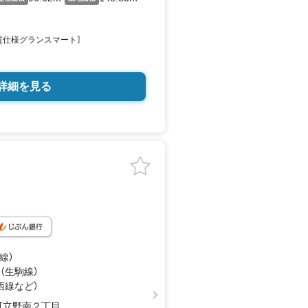
質仕様グランスマート］
詳細を見る
線）
 （生駒線）
西線
など
）
町立野南２丁目