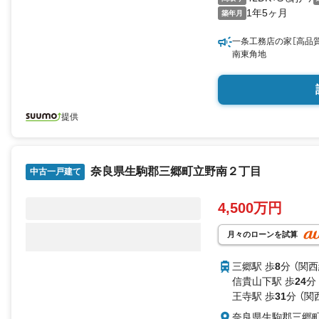
1年5ヶ月
築年月
一条工務店の家［高品
南東角地
提供
奈良県生駒郡三郷町立野南２丁目
中古一戸建て
4,500万円
月々のローンを試算
三郷駅 歩
8
分 （関西
信貴山下駅 歩
24
分
王寺駅 歩
31
分 （関
奈良県生駒郡三郷