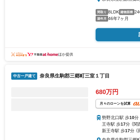
8LDK
24
間取り
建物面積
46年7ヶ月
築年月
ほか提供
奈良県生駒郡三郷町三室１丁目
中古一戸建て
680万円
月々のローンを試算
勢野北口駅 歩
10
分
王寺駅 歩
17
分 （関
新王寺駅 歩
17
分 
奈良県生駒郡三郷