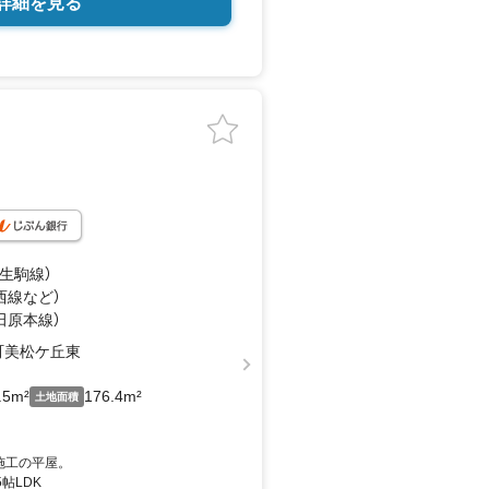
詳細を見る
（生駒線）
西線
など
）
（田原本線）
町美松ケ丘東
.5m²
176.4m²
土地面積
施工の平屋。
帖LDK