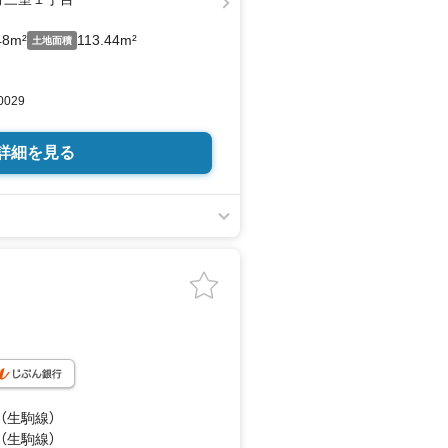
48m²
113.44m²
土地面積
0029
詳細を見る
 （生駒線）
 （生駒線）