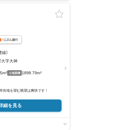
豊線）
町大字大神
55m²
1898.79m²
土地面積
市街地を望む眺望は爽快です！
詳細を見る