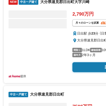
大分県速見郡日出町大字川崎
NEW
中古一戸建て
2,790万円
月々のローンを試算
日出駅 歩
23
分 （日
大分県速見郡日出
1LDK
10
間取り
建物面積
2年3ヶ月
築年月
提供
大分県速見郡日出町
中古一戸建て