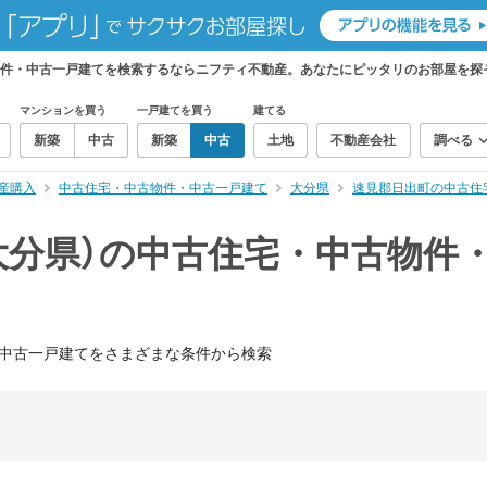
物件・中古一戸建てを検索するならニフティ不動産。あなたにピッタリのお部屋を探
マンションを買う
一戸建てを買う
建てる
新築
中古
新築
中古
土地
不動産会社
調べる
産購入
中古住宅・中古物件・中古一戸建て
大分県
速見郡日出町の中古住
大分県）の中古住宅・中古物件
中古一戸建てをさまざまな条件から検索