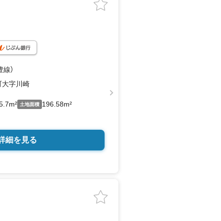
豊線）
町大字川崎
5.7m²
196.58m²
土地面積
詳細を見る