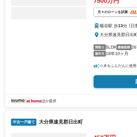
7500万円
月々のローンを試算
暘谷駅 歩
13
分 （日
大分県速見郡日
5LDK
26
間取り
建物面積
18年10ヶ月
築年月
☆木をふんだんに使用
ほか提供
大分県速見郡日出町
中古一戸建て