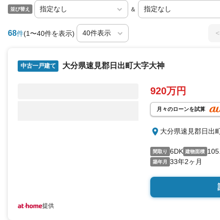
＆
並び替え
68
<
件
(1〜40件を表示)
大分県速見郡日出町大字大神
中古一戸建て
920万円
月々のローンを試算
大分県速見郡日出
6DK
105
間取り
建物面積
33年2ヶ月
築年月
提供