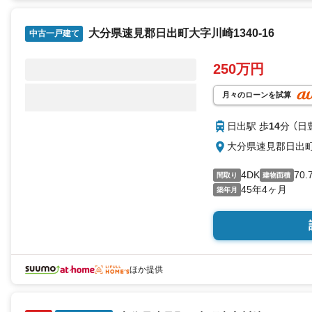
大分県速見郡日出町大字川崎1340-16
中古一戸建て
250万円
月々のローンを試算
日出駅 歩
14
分 （日
大分県速見郡日出町大
4DK
70.
間取り
建物面積
45年4ヶ月
築年月
ほか提供