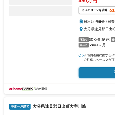
450万円
月々のローンを試算
日出駅 歩
9
分 （日豊
大分県速見郡日
6DK+S（納戸）
間取り
建
58年1ヶ月
築年月
☆南側道路に面する平
◇駐車スペース２台可
ほか提供
大分県速見郡日出町大字川崎
中古一戸建て