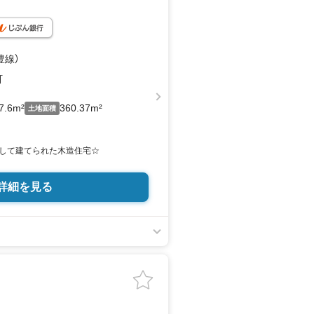
豊線）
出町
7.6m²
360.37m²
土地面積
して建てられた木造住宅☆
詳細を見る