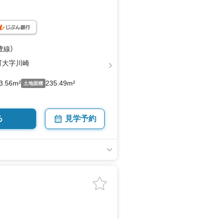
豊線）
町大字川崎
3.56m²
235.49m²
土地面積
る
見学予約