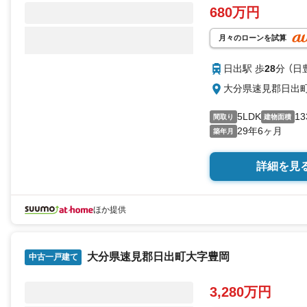
680万円
月々のローンを試算
日出駅 歩
28
分 （日
大分県速見郡日出
5LDK
13
間取り
建物面積
29年6ヶ月
築年月
詳細を見
ほか提供
大分県速見郡日出町大字豊岡
中古一戸建て
3,280万円