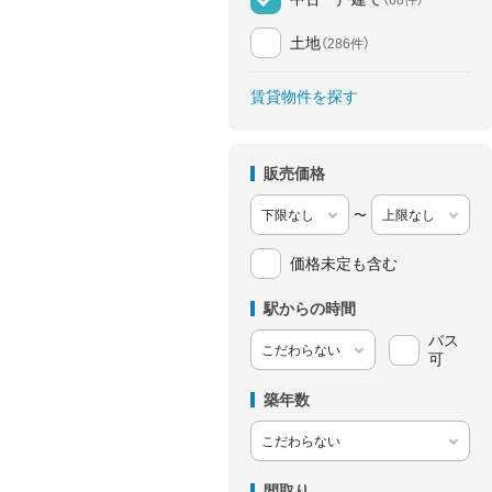
土地
（286件）
賃貸物件を探す
販売価格
〜
価格未定も含む
駅からの時間
バス
可
築年数
間取り