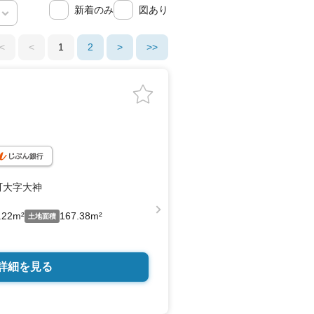
新着のみ
図あり
<
<
1
2
>
>>
町大字大神
.22m²
167.38m²
土地面積
詳細を見る