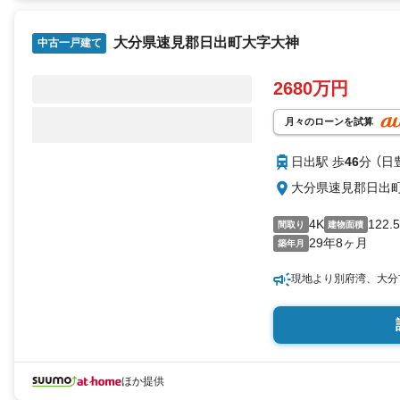
大分県速見郡日出町大字大神
中古一戸建て
2680万円
月々のローンを試算
日出駅 歩
46
分 （日
大分県速見郡日出
4K
122.
間取り
建物面積
29年8ヶ月
築年月
現地より別府湾、大分
ほか提供