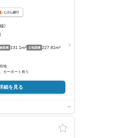
線）
出町
131.1m²
227.81m²
物面積
土地面積
坦地
、カーポート有り
詳細を見る