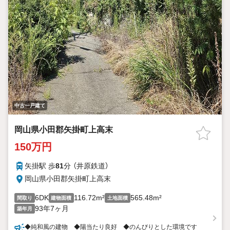
中古一戸建て
岡山県小田郡矢掛町上高末
150万円
矢掛駅 歩
81
分 （井原鉄道）
岡山県小田郡矢掛町上高末
6DK
116.72m²
565.48m²
間取り
建物面積
土地面積
93年7ヶ月
築年月
◆純和風の建物 ◆陽当たり良好 ◆のんびりとした環境です