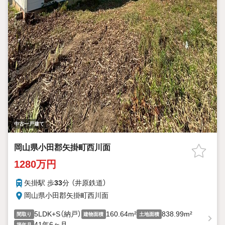
中古一戸建て
岡山県小田郡矢掛町西川面
1280万円
矢掛駅 歩
33
分 （井原鉄道）
岡山県小田郡矢掛町西川面
5LDK+S（納戸）
160.64m²
838.99m²
間取り
建物面積
土地面積
41年6ヶ月
築年月