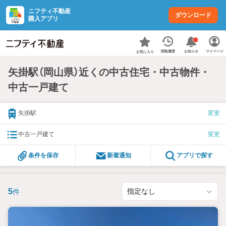
ニフティ不動産
ダウンロード
購入アプリ
お知らせ
閲覧履歴
マイページ
お気に入り
矢掛駅（岡山県）近くの中古住宅・中古物件・
中古一戸建て
矢掛駅
変更
中古一戸建て
変更
条件を保存
新着通知
アプリで探す
5
件