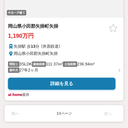
中古一戸建て
岡山県小田郡矢掛町矢掛
1,190万円
矢掛駅 歩
13
分 （井原鉄道）
岡山県小田郡矢掛町矢掛
3SLDK
111.37m²
236.94m²
間取り
建物面積
土地面積
27年2ヶ月
築年月
詳細を見る
提供
前へ
次へ
1/1ページ