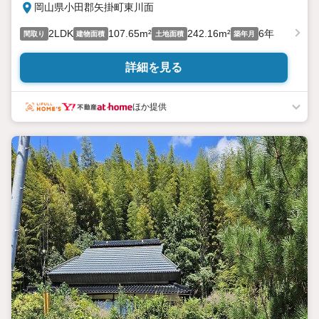
岡山県小田郡矢掛町東川面
2LDK
107.65m²
242.16m²
6年
間取り
建物面積
土地面積
築年月
詳細を見る
ほか提供