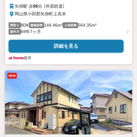
矢掛駅 歩
98
分 （井原鉄道）
岡山県小田郡矢掛町上高末
8DK
144.46m²
564.35m²
間取り
建物面積
土地面積
69年7ヶ月
築年月
詳細を見る
提供
NEW