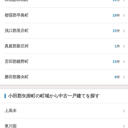
都窪郡早島町
18
件
浅口郡里庄町
15
件
真庭郡新庄村
1
件
苫田郡鏡野町
15
件
勝田郡勝央町
9
件
小田郡矢掛町の町域から中古一戸建てを探す
上高末
東川面