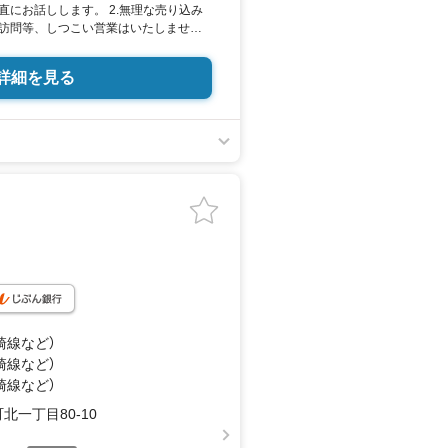
直にお話しします。 2.無理な売り込み
訪問等、しつこい営業はいたしませ
終わりではなくお引き渡し後、お引越し後
であること。 4.ウソやおとり広告は一
詳細を見る
更新は迅速に行います。） 5.お客様の
を払って取り扱います。
崎線
など
）
崎線
など
）
崎線
など
）
一丁目80-10