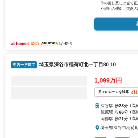
件の善し悪しは全て正
や契約の催促、突然の
ん。 3.契約したら
もお客様のパートナー
切使いません。(データ
個人情報は細心の注意
ほか提供
埼玉県深谷市稲荷町北一丁目80-10
中古一戸建て
1,099万円
月々のローンを試算
深谷駅 歩
23
分 （高
籠原駅 歩
66
分 （高
岡部駅 歩
71
分 （高
埼玉県深谷市稲荷町北