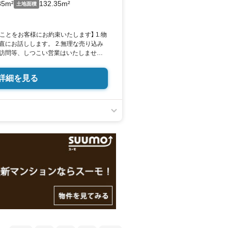
35m²
132.35m²
土地面積
とをお客様にお約束いたします】 1.物
直にお話しします。 2.無理な売り込み
訪問等、しつこい営業はいたしませ
終わりではなくお引き渡し後、お引越し後
であること。 4.ウソやおとり広告は一
詳細を見る
更新は迅速に行います。） 5.お客様の
を払って取り扱います。