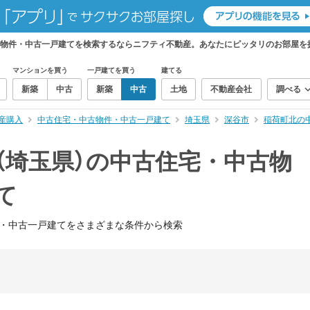
古物件・中古一戸建てを検索するならニフティ不動産。あなたにピッタリのお部屋を
マンションを買う
一戸建てを買う
建てる
新築
中古
新築
中古
土地
不動産会社
調べる
産購入
中古住宅・中古物件・中古一戸建て
埼玉県
深谷市
稲荷町北の
（埼玉県）の中古住宅・中古物
て
・中古一戸建てをさまざまな条件から検索