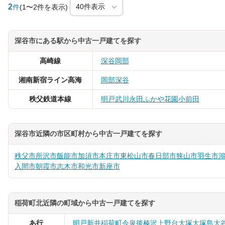
2
件
(1〜2件を表示)
深谷市にある駅から中古一戸建てを探す
高崎線
深谷
岡部
湘南新宿ライン高海
岡部
深谷
秩父鉄道本線
明戸
武川
永田
ふかや花園
小前田
深谷市近隣の市区町村から中古一戸建てを探す
秩父市
所沢市
飯能市
加須市
本庄市
東松山市
春日部市
狭山市
羽生市
入間市
朝霞市
志木市
和光市
新座市
稲荷町北近隣の町域から中古一戸建てを探す
あ行
明戸
新井
稲荷町
今泉
後榛沢
上野台
大塚
大塚島
大