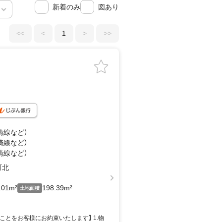
新着のみ
図あり
<<
<
1
>
>>
崎線
など
）
崎線
など
）
崎線
など
）
町北
.01m²
198.39m²
土地面積
とをお客様にお約束いたします】 1.物