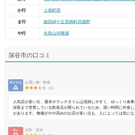
か行
上柴町西
ま行
曲田
緑ケ丘
見晴町
武蔵野
や行
矢島
山河
横瀬
深谷市の口コミ
気になる
お買い物・飲食
3.0
人気店が多い分、週末やランチタイムは混雑しやすく、ゆっくり食事
深夜まで営業している飲食店が限られているため、遅い時間に外食し
があります。物価がやや高めのお店が多い点も、人によっては気にな
良い
治安・安全