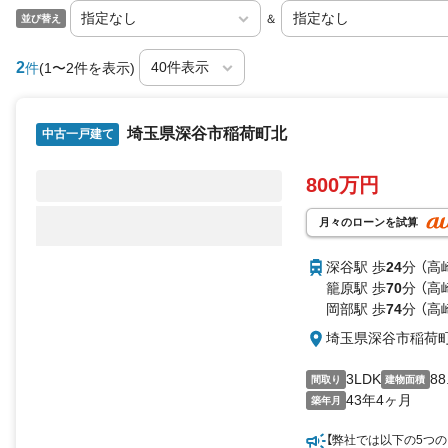
＆
並び替え
2
件
(1〜2件を表示)
埼玉県深谷市稲荷町北
中古一戸建て
800万円
月々のローンを試算
深谷駅 歩
24
分 （高
籠原駅 歩
70
分 （高
岡部駅 歩
74
分 （高
埼玉県深谷市稲荷
3LDK
88
間取り
建物面積
43年4ヶ月
築年月
【弊社では以下の5つのこ