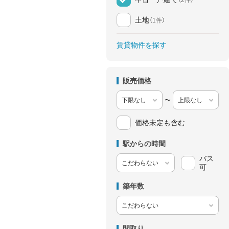
土地
（1件）
賃貸物件を探す
販売価格
〜
価格未定も含む
駅からの時間
バス
可
築年数
間取り