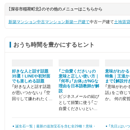
【深谷市稲荷町北】のその他のメニューはこちらから
新築マンション
中古マンション
新築一戸建て
中古一戸建て
土地
賃
おうち時間を豊かにするヒント
好きな人と話す話題
「ご自愛ください」の
意味がわかる
35選！LINEや初対面
意味と正しい使い方｜
特集｜王道か
でも楽しめる話題
「何卒」「お体」がNGな
まで【解説付
理由を日本語教師が解
「好きな人と話す話題
「意味がわか
説
が思いつかない」 「空
話」をご存じ
ビジネスメールの結び
回りして嫌われたくな
か。 何の変
として頻繁に使う「ご
い…、誰とでも盛り上
物語のように
自愛ください」という
がれる話題はある？」
文章の中に隠
言葉。「より丁寧に」
盾や違和感に
と思うあまり、「お体
恐怖を感じる
誕生石一覧｜最新の追加宝石を含む全29種！意味・
「先日」はい
ご自愛ください」や
ー・サスペン