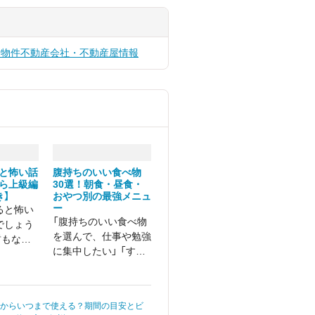
貸物件
不動産会社・不動産屋情報
と怖い話
腹持ちのいい食べ物
ら上級編
30選！朝食・昼食・
き】
おやつ別の最強メニュ
ー
ると怖い
「腹持ちのいい食べ物
でしょう
を選んで、仕事や勉強
哲もない
に集中したい」 「すぐ
見えて、
にお腹が空いてしま
された矛
い、ストレスを感じ
気づくと
る……」
、ホラ
つからいつまで使える？期間の目安とビ
ス物語で