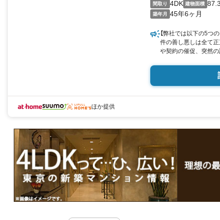
4DK
87.
間取り
建物面積
45年6ヶ月
築年月
【弊社では以下の5つのこ
件の善し悪しは全て正
や契約の催促、突然の
ん。 3.契約したら
もお客様のパートナー
切使いません。(データ
個人情報は細心の注意
ほか提供