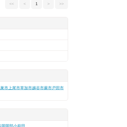
<<
<
1
>
>>
鴻巣市
上尾市
草加市
越谷市
蕨市
戸田市
谷
岡
岡部
小前田