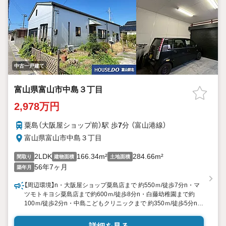
中古一戸建て
富山県富山市中島３丁目
2,978万円
粟島（大阪屋ショップ前）駅 歩
7
分 （富山港線）
富山県富山市中島３丁目
2LDK
166.34m²
284.66m²
間取り
建物面積
土地面積
56年7ヶ月
築年月
【周辺環境】n・大阪屋ショップ粟島店まで 約550ｍ/徒歩7分n・マ
ツモトキヨシ粟島店まで約600ｍ/徒歩8分n・白藤幼稚園まで約
100ｍ/徒歩2分n・中島こどもクリニックまで 約350ｍ/徒歩5分n・
中島公園まで約270ｍ/徒歩4分n☆当社は2024年10月〜12月度
LIFULL HOMESの富山市お問合せ件数 No.1☆nハウスドゥ富