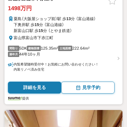
1498万円
粟島（大阪屋ショップ前）駅 歩
13
分 （富山港線）
下奥井駅 歩
15
分 （富山港線）
新富山口駅 歩
15
分 （とやま鉄道）
富山県富山市下赤江町
5DK
125.35m²
222.64m²
間取り
建物面積
土地面積
44年10ヶ月
築年月
内覧希望随時受付中！お気軽にお問い合わせください！
内装リノベ済み住宅
詳細を見る
見学予約
提供