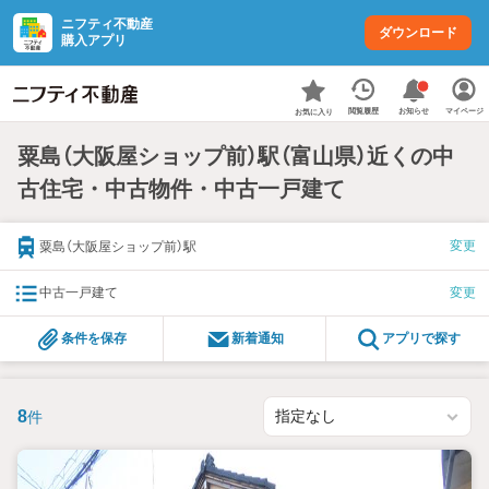
ニフティ不動産
ダウンロード
購入アプリ
お知らせ
閲覧履歴
マイページ
お気に入り
粟島（大阪屋ショップ前）駅（富山県）近くの中
古住宅・中古物件・中古一戸建て
変更
粟島（大阪屋ショップ前）駅
中古一戸建て
変更
条件を保存
新着通知
アプリで探す
8
件