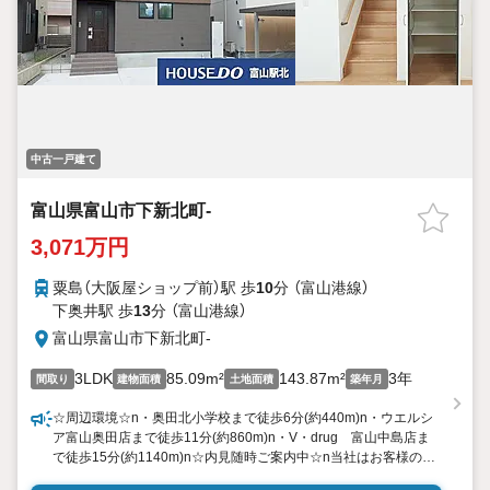
中古一戸建て
富山県富山市下新北町-
3,071万円
粟島（大阪屋ショップ前）駅 歩
10
分 （富山港線）
下奥井駅 歩
13
分 （富山港線）
富山県富山市下新北町-
3LDK
85.09m²
143.87m²
3年
間取り
建物面積
土地面積
築年月
☆周辺環境☆n・奥田北小学校まで徒歩6分(約440m)n・ウエルシ
ア富山奥田店まで徒歩11分(約860m)n・V・drug 富山中島店ま
で徒歩15分(約1140m)n☆内見随時ご案内中☆n当社はお客様のお
住まい探しを全力でお手伝いいたします！！nローンやリフォー