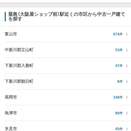
粟島（大阪屋ショップ前）駅近くの市区から中古一戸建て
を探す
富山市
674
件
中新川郡立山町
53
件
下新川郡入善町
47
件
下新川郡朝日町
8
件
高岡市
348
件
魚津市
80
件
氷見市
45
件