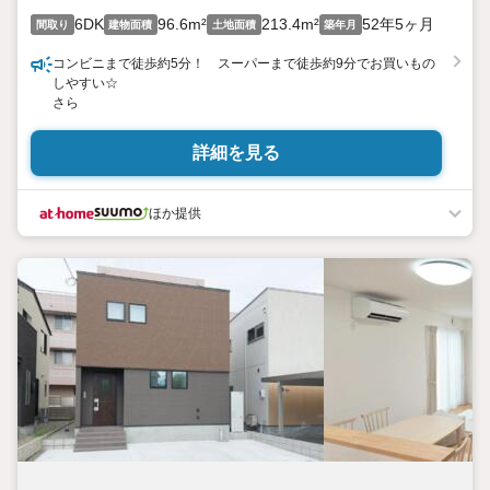
6DK
96.6m²
213.4m²
52年5ヶ月
間取り
建物面積
土地面積
築年月
コンビニまで徒歩約5分！ スーパーまで徒歩約9分でお買いもの
しやすい☆
さら
詳細を見る
ほか提供