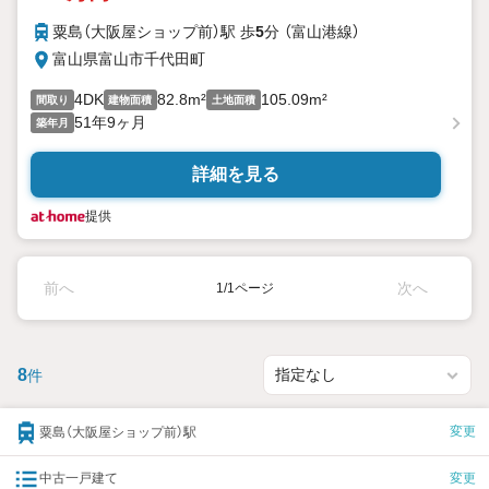
粟島（大阪屋ショップ前）駅 歩
5
分 （富山港線）
富山県富山市千代田町
4DK
82.8m²
105.09m²
間取り
建物面積
土地面積
51年9ヶ月
築年月
詳細を見る
提供
前へ
次へ
1/1ページ
8
件
変更
粟島（大阪屋ショップ前）駅
中古一戸建て
変更