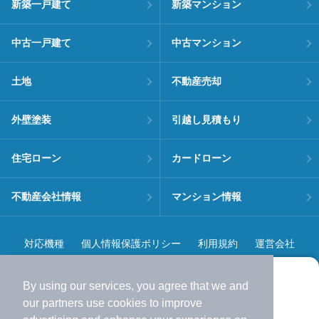
新築一戸建て
新築マンション
中古一戸建て
中古マンション
土地
不動産売却
外壁塗装
引越し見積もり
住宅ローン
カードローン
不動産会社情報
マンション情報
対応機種
個人情報保護ポリシー
利用規約
運営会社
ヘルプ・お問い合わせ
採用情報
By using our services, you agree that we and
より使いやすくなった
our
partners
use cookies to improve
アプリで物件探ししませんか？