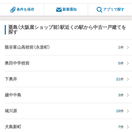
条件を保存
新着通知
アプリで探す
粟島（大阪屋ショップ前）駅近くの駅から中古一戸建てを
探す
龍谷富山高校前（永楽町）
1
件
奥田中学校前
5
件
下奥井
21
件
越中中島
3
件
城川原
10
件
犬島新町
7
件