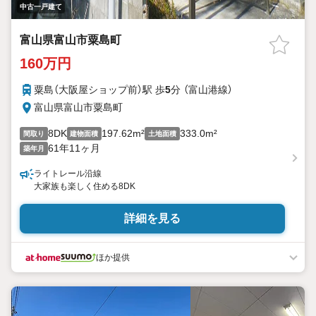
中古一戸建て
富山県富山市粟島町
160万円
粟島（大阪屋ショップ前）駅 歩
5
分 （富山港線）
富山県富山市粟島町
8DK
197.62m²
333.0m²
間取り
建物面積
土地面積
61年11ヶ月
築年月
ライトレール沿線
大家族も楽しく住める8DK
詳細を見る
ほか提供