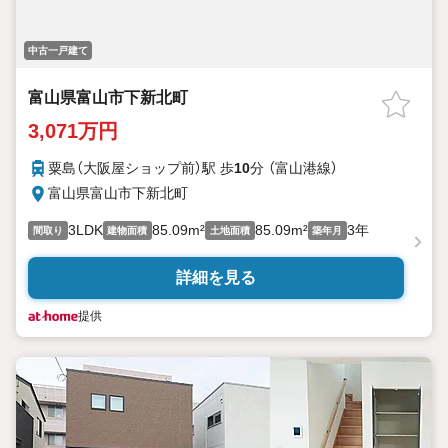
中古一戸建て
富山県富山市下新北町
3,071万円
粟島（大阪屋ショップ前）駅 歩
10
分 （富山港線）
富山県富山市下新北町
3LDK
85.09m²
85.09m²
3年
間取り
建物面積
土地面積
築年月
詳細を見る
提供