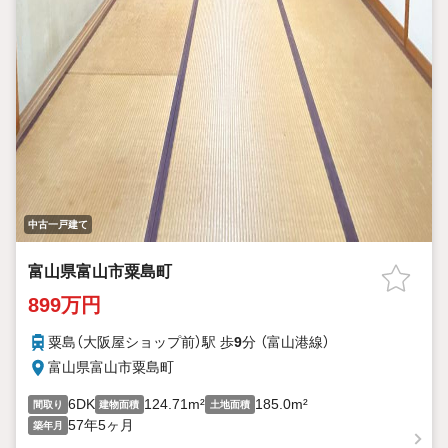
中古一戸建て
富山県富山市粟島町
899万円
粟島（大阪屋ショップ前）駅 歩
9
分 （富山港線）
富山県富山市粟島町
6DK
124.71m²
185.0m²
間取り
建物面積
土地面積
57年5ヶ月
築年月