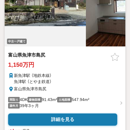
中古一戸建て
富山県魚津市島尻
1,150万円
新魚津駅 （地鉄本線）
魚津駅 （とやま鉄道）
富山県魚津市島尻
4DK
91.43m²
547.94m²
間取り
建物面積
土地面積
39年3ヶ月
築年月
詳細を見る