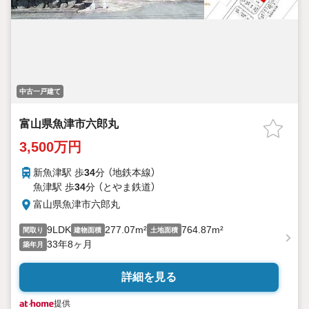
中古一戸建て
富山県魚津市六郎丸
3,500万円
新魚津駅 歩
34
分 （地鉄本線）
魚津駅 歩
34
分 （とやま鉄道）
富山県魚津市六郎丸
9LDK
277.07m²
764.87m²
間取り
建物面積
土地面積
33年8ヶ月
築年月
詳細を見る
提供