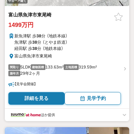
中古一戸建て
富山県魚津市東尾崎
1499万円
新魚津駅 歩
38
分 （地鉄本線）
魚津駅 歩
38
分 （とやま鉄道）
経田駅 歩
38
分 （地鉄本線）
富山県魚津市東尾崎
5LDK
133.63m²
319.59m²
間取り
建物面積
土地面積
29年2ヶ月
築年月
【見学会開催】
詳細を見る
見学予約
ほか提供