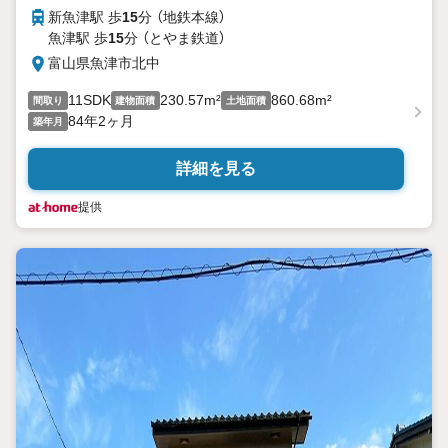
新魚津駅 歩
15
分 （地鉄本線）
魚津駅 歩
15
分 （とやま鉄道）
富山県魚津市北中
11SDK
230.57m²
860.68m²
間取り
建物面積
土地面積
84年2ヶ月
築年月
詳細を見る
提供