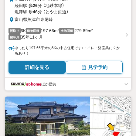
経田駅 歩
26
分 （地鉄本線）
魚津駅 歩
46
分 （とやま鉄道）
富山県魚津市東尾崎
6K
197.66m²
279.89m²
間取り
建物面積
土地面積
35年11ヶ月
築年月
ゆったり197.66平米の6Kの中古住宅です♪トイレ・浴室共に２か
所あり！
詳細を見る
見学予約
ほか提供