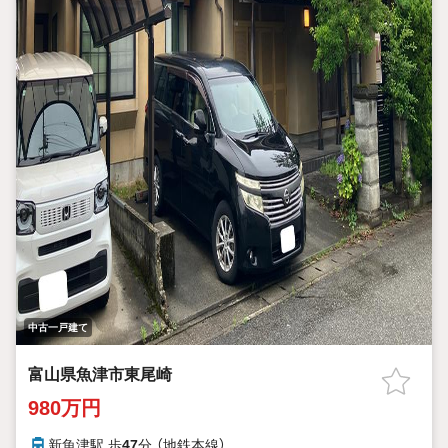
中古一戸建て
富山県魚津市東尾崎
980万円
新魚津駅 歩
47
分 （地鉄本線）