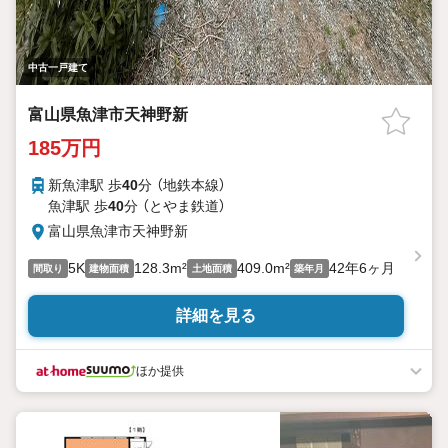
中古一戸建て
富山県魚津市天神野新
185万円
新魚津駅 歩
40
分 （地鉄本線）
魚津駅 歩
40
分 （とやま鉄道）
富山県魚津市天神野新
5K
128.3m²
409.0m²
42年6ヶ月
間取り
建物面積
土地面積
築年月
詳細を見る
ほか提供