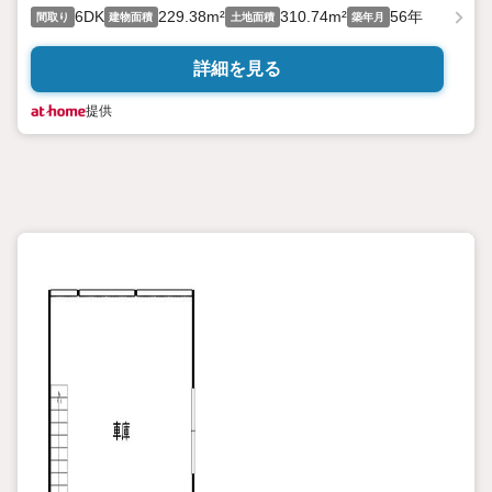
6DK
229.38m²
310.74m²
56年
間取り
建物面積
土地面積
築年月
詳細を見る
提供