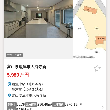
中古一戸建て
富山県魚津市大海寺新
5,980万円
新魚津駅 （地鉄本線）
魚津駅 （とやま鉄道）
富山県魚津市大海寺新
5LDK
236.48m²
5770.13m²
間取り
建物面積
土地面積
17年4ヶ月
築年月