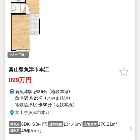
中古一戸建て
富山県魚津市本江
899万円
新魚津駅 歩
25
分 （地鉄本線）
魚津駅 歩
25
分 （とやま鉄道）
電鉄魚津駅 歩
30
分 （地鉄本線）
富山県魚津市本江
6DK+S（納戸）
134.46m²
278.21m²
間取り
建物面積
土地面積
49年5ヶ月
築年月