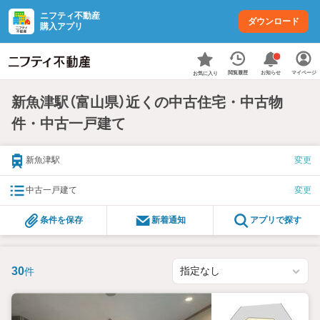
ニフティ不動産
ダウンロード
購入アプリ
お知らせ
閲覧履歴
マイページ
お気に入り
新魚津駅（富山県）近くの中古住宅・中古物
件・中古一戸建て
新魚津駅
変更
中古一戸建て
変更
条件を保存
新着通知
アプリで探す
30
件