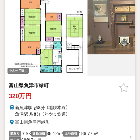
中古一戸建て
富山県魚津市緑町
320万円
新魚津駅 歩
8
分 （地鉄本線）
魚津駅 歩
8
分 （とやま鉄道）
富山県魚津市緑町
７SK
85.12m²
186.77m²
間取り
建物面積
土地面積