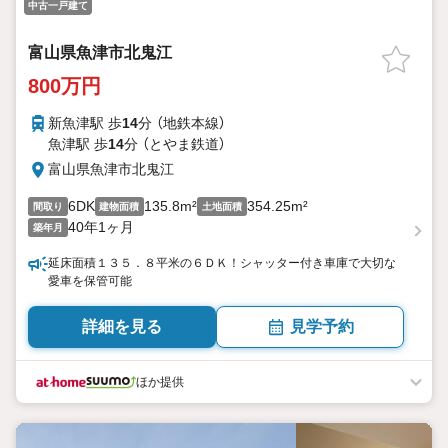
中古一戸建て
富山県魚津市北鬼江
800万円
新魚津駅 歩
14
分 （地鉄本線）
魚津駅 歩
14
分 （とやま鉄道）
富山県魚津市北鬼江
6DK
135.8m²
354.25m²
間取り
建物面積
土地面積
40年1ヶ月
築年月
延床面積１３５．８平米の６ＤＫ！シャッター付き車庫で大切な
愛車を保管可能
詳細を見る
見学予約
ほか提供