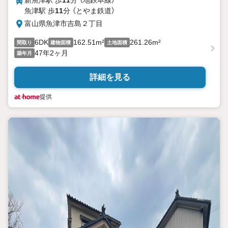
新魚津駅 歩
11
分 （地鉄本線）
魚津駅 歩
11
分 （とやま鉄道）
富山県魚津市吉島２丁目
6DK
162.51m²
261.26m²
間取り
建物面積
土地面積
47年2ヶ月
築年月
詳細を見る
提供