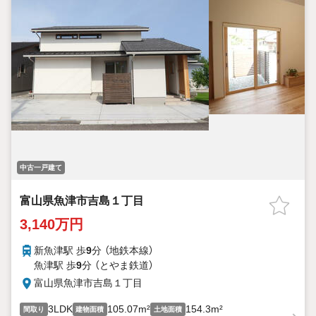
中古一戸建て
富山県魚津市吉島１丁目
3,140万円
新魚津駅 歩
9
分 （地鉄本線）
魚津駅 歩
9
分 （とやま鉄道）
富山県魚津市吉島１丁目
3LDK
105.07m²
154.3m²
間取り
建物面積
土地面積