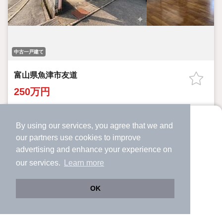
中古一戸建て
富山県魚津市友道
250万円
新魚津駅 歩
10
分 （地鉄本線）
魚津駅 歩
10
分 （とやま鉄道）
By using our services, you agree that we and
より使いやすくなった
富山県魚津市友道
our
partners
use cookies to improve
アプリで物件探ししませんか？
advertising and enhance your experience on
7DK
163.62m²
129.34m²
間取り
建物面積
土地面積
✔️
サクサク動く地図で物件検索
57年7ヶ月
our services.
Learn more
築年月
✔️
新着物件・価格変動をすぐに通知
✔️
会員登録なし
詳細を見る
OK
Web版をこのまま使う
購入アプリを開く
提供
路線・駅を変更
詳細条件を変更