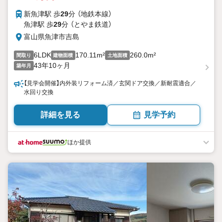
新魚津駅 歩
29
分 （地鉄本線）
魚津駅 歩
29
分 （とやま鉄道）
富山県魚津市吉島
6LDK
170.11m²
260.0m²
間取り
建物面積
土地面積
43年10ヶ月
築年月
【見学会開催】内外装リフォーム済／玄関ドア交換／新耐震適合／
水回り交換
詳細を見る
見学予約
ほか提供