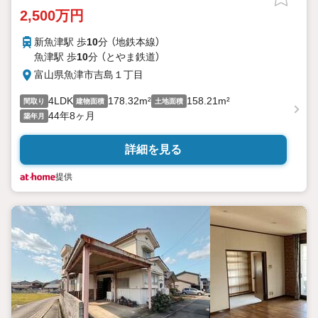
2,500万円
新魚津駅 歩
10
分 （地鉄本線）
魚津駅 歩
10
分 （とやま鉄道）
富山県魚津市吉島１丁目
4LDK
178.32m²
158.21m²
間取り
建物面積
土地面積
44年8ヶ月
築年月
詳細を見る
提供