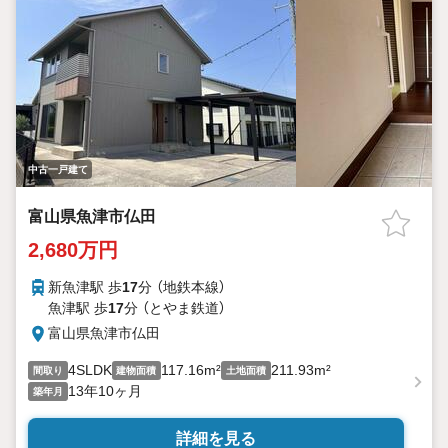
中古一戸建て
富山県魚津市仏田
2,680万円
新魚津駅 歩
17
分 （地鉄本線）
魚津駅 歩
17
分 （とやま鉄道）
富山県魚津市仏田
4SLDK
117.16m²
211.93m²
間取り
建物面積
土地面積
13年10ヶ月
築年月
詳細を見る