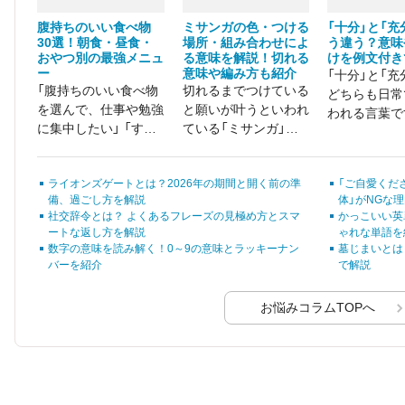
腹持ちのいい食べ物
ミサンガの色・つける
「十分」と「充
30選！朝食・昼食・
場所・組み合わせによ
う違う？意味
おやつ別の最強メニュ
る意味を解説！切れる
けを例文付き
ー
意味や編み方も紹介
「十分」と「充
「腹持ちのいい食べ物
切れるまでつけている
どちらも日常
を選んで、仕事や勉強
と願いが叶うといわれ
われる言葉で
に集中したい」 「すぐ
ている「ミサンガ」。
「何が違うの
にお腹が空いてしま
大切な人にプレゼント
ちを使えば正
い、ストレスを感じ
しようと考えている方
の？」と迷っ
ライオンズゲートとは？2026年の期間と開く前の準
「ご自愛くだ
る……」
も多いでしょう。
ある方も多い
備、過ごし方を解説
体」がNGな
いでしょうか
社交辞令とは？ よくあるフレーズの見極め方とスマ
かっこいい英
ートな返し方を解説
ゃれな単語を
数字の意味を読み解く！0～9の意味とラッキーナン
墓じまいとは
バーを紹介
で解説
お悩みコラムTOPへ