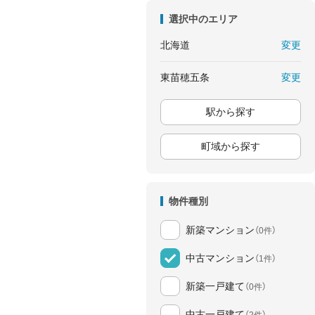
選択中のエリア
変更
北海道
変更
東苗穂五条
駅から探す
町域から探す
物件種別
新築マンション
（0件）
中古マンション
（1件）
新築一戸建て
（0件）
中古一戸建て
（2件）