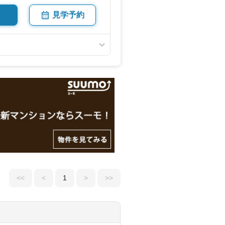
見学予約
<<
<
1
>
>>