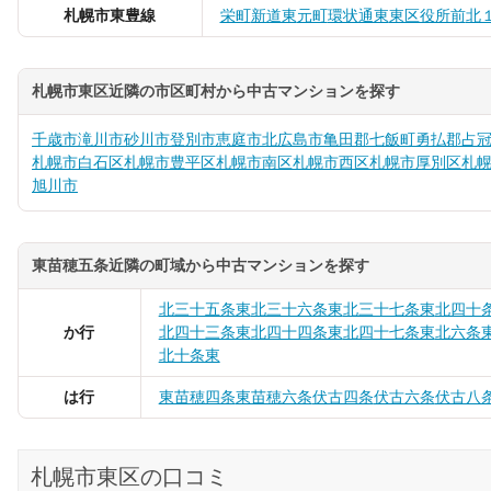
札幌市東豊線
栄町
新道東
元町
環状通東
東区役所前
北
札幌市東区近隣の市区町村から中古マンションを探す
千歳市
滝川市
砂川市
登別市
恵庭市
北広島市
亀田郡七飯町
勇払郡占
札幌市白石区
札幌市豊平区
札幌市南区
札幌市西区
札幌市厚別区
札
旭川市
東苗穂五条近隣の町域から中古マンションを探す
北三十五条東
北三十六条東
北三十七条東
北四十
か行
北四十三条東
北四十四条東
北四十七条東
北六条
北十条東
は行
東苗穂四条
東苗穂六条
伏古四条
伏古六条
伏古八
札幌市東区の口コミ