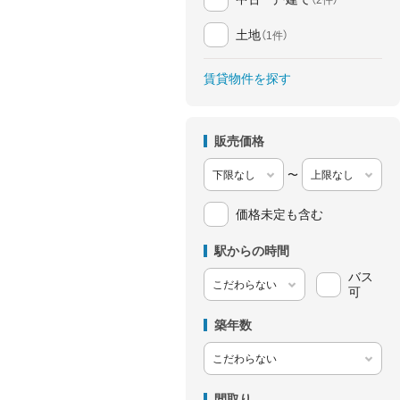
土地
（1件）
賃貸物件を探す
販売価格
〜
価格未定も含む
駅からの時間
バス
可
築年数
間取り