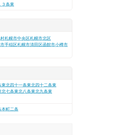
１３条東
冠村
札幌市中央区
札幌市北区
幌市手稲区
札幌市清田区
函館市
小樽市
条東
北四十一条東
北四十二条東
東
北七条東
北八条東
北九条東
条
本町二条