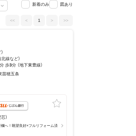
新着のみ
図あり
<<
<
1
>
>>
ど
）
南北線
など
）
分 歩
3
分 （地下東豊線）
東苗穂五条
月
（壁芯）
要欄へ！眺望良好×フルリフォーム済