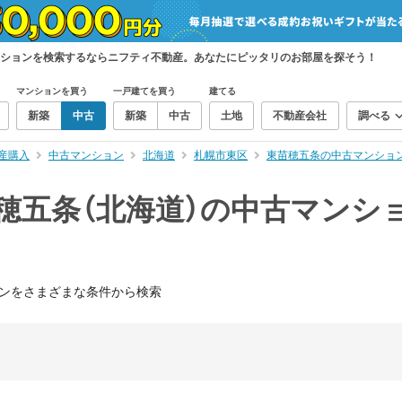
ンションを検索するならニフティ不動産。あなたにピッタリのお部屋を探そう！
マンションを買う
一戸建てを買う
建てる
新築
中古
新築
中古
土地
不動産会社
調べる
産購入
中古マンション
北海道
札幌市東区
東苗穂五条の中古マンショ
穂五条（北海道）の中古マンシ
ンをさまざまな条件から検索