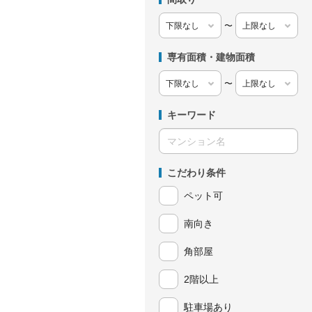
〜
専有面積・建物面積
〜
キーワード
こだわり条件
ペット可
南向き
角部屋
2階以上
駐車場あり