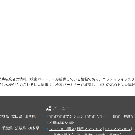
壁塗装業者の情報は検索パートナーが提供している情報であり、ニフティライフスタ
でお客様が入力される個人情報は、検索パートナーが取得し、同社の定める個人情報
メニュー
宮城県
秋田県
山形県
賃貸
（
賃貸マンション
｜
賃貸アパート
｜
賃貸一戸建て
不動産購入情報
千葉県
茨城県
栃木県
マンション購入
（
新築マンション
｜
中古マンション
）