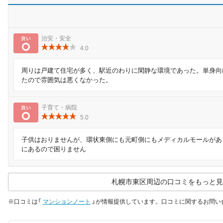
良い
治安・安全
4.0
周りは戸建て住宅が多く、駅近のわりに閑静な環境であった。単身向
たので雰囲気は悪くなかった。
良い
子育て・病院
5.0
子供はおりませんが、環状東側にも元町側にもメディカルモールがあ
にあるので困りません
札幌市東区周辺の口コミをもっと見
※口コミは「
マンションノート
」が情報提供しています。口コミに関するお問い