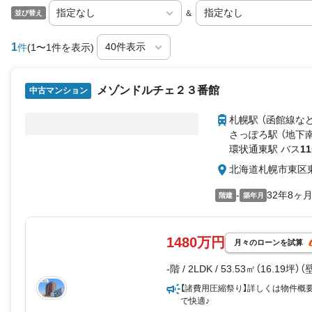
＆
並び替え
1
件
(1〜1件を表示)
メゾンドルチェ２３番館
中古マンション
札幌駅 （函館線
な
さっぽろ駅 （地下
環状通東駅 バス
11
北海道札幌市東区
-
32年8ヶ
階建
築年月
1480万円
月々のローンを試算
-階 / 2LDK / 53.53㎡（16.19坪）
【諸費用圧縮祭り】詳しくは物件概
で快適♪