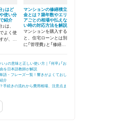
分」はど
マンションの修繕積立
や使い分
金とは？築年数やエリ
で紹介
アごとの相場や払えな
い時の対応方法を解説
分」は、
マンションを購入する
でよく使
と、住宅ローンとは別
すが、
に「管理費」と「修繕積
？」「どっ
立金」を毎月支払うこ
しい
とになります。
たことが
さい」の意味と正しい使い方｜「何卒」「お
のではな
理由を日本語教師が解説
。
単語・フレーズ一覧！響きがよくておし
紹介
？手続きの流れから費用相場、注意点ま