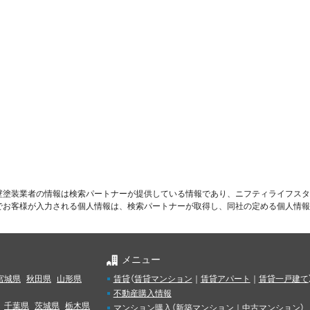
壁塗装業者の情報は検索パートナーが提供している情報であり、ニフティライフスタ
でお客様が入力される個人情報は、検索パートナーが取得し、同社の定める個人情報
メニュー
宮城県
秋田県
山形県
賃貸
（
賃貸マンション
｜
賃貸アパート
｜
賃貸一戸建て
不動産購入情報
千葉県
茨城県
栃木県
マンション購入
（
新築マンション
｜
中古マンション
）