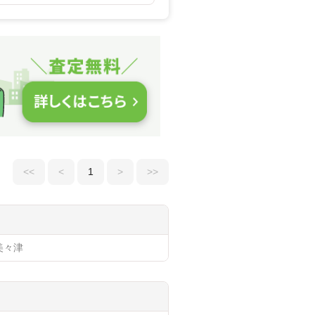
<<
<
1
>
>>
美々津