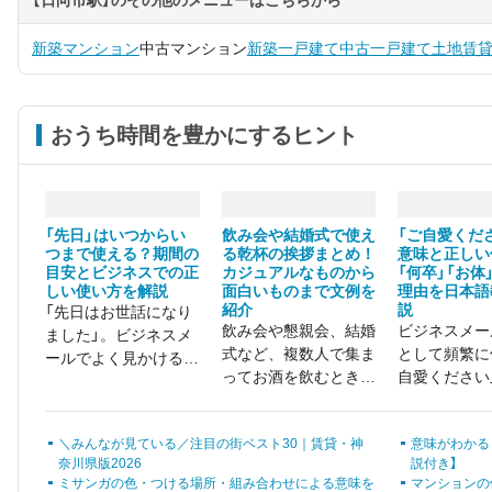
新築マンション
中古マンション
新築一戸建て
中古一戸建て
土地
賃
おうち時間を豊かにするヒント
「先日」はいつからい
飲み会や結婚式で使え
「ご自愛くだ
つまで使える？期間の
る乾杯の挨拶まとめ！
意味と正しい
目安とビジネスでの正
カジュアルなものから
「何卒」「お体
しい使い方を解説
面白いものまで文例を
理由を日本語
紹介
説
「先日はお世話になり
飲み会や懇親会、結婚
ビジネスメー
ました」。ビジネスメ
式など、複数人で集ま
として頻繁に
ールでよく見かけるこ
ってお酒を飲むときに
自愛ください
のフレーズ、実は「先
必ずついてくるのが
言葉。「より
日」がどの期間を指す
「乾杯の挨拶」です。
と思うあまり
のか、はっきり知って
＼みんなが見ている／注目の街ベスト30｜賃貸・神
意味がわかる
ご自愛くださ
いる人は意外と少ない
奈川県版2026
説付き】
「何卒ご自愛
ものです。
ミサンガの色・つける場所・組み合わせによる意味を
マンションの
い」と無意識