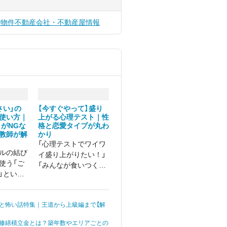
貸物件
不動産会社・不動産屋情報
さい」の
【今すぐやって】盛り
使い方｜
上がる心理テスト｜性
」がNGな
格と恋愛タイプが丸わ
教師が解
かり
「心理テストでワイワ
ルの結び
イ盛り上がりたい！」
使う「ご
「みんなが食いつく面
」という
白いネタがほしい」
丁寧に」
、「お体
と怖い話特集｜王道から上級編まで【解
い」や
くださ
修繕積立金とは？築年数やエリアごとの
に言葉を