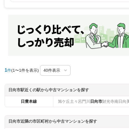
1
件
(1〜1件を表示)
日向市駅近くの駅から中古マンションを探す
日豊本線
旭ケ丘
土々呂
門川
日向市
財光寺
南日向
日向市近隣の市区町村から中古マンションを探す