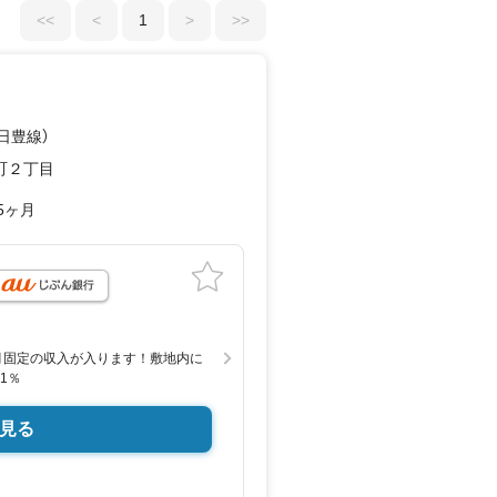
<<
<
1
>
>>
（日豊線）
町２丁目
5ヶ月
月固定の収入が入ります！敷地内に
1％
見る