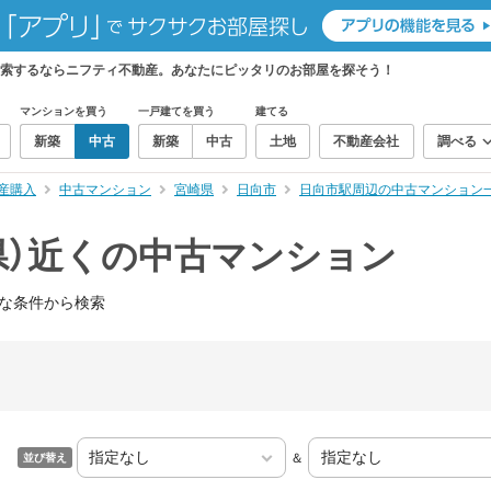
検索するならニフティ不動産。あなたにピッタリのお部屋を探そう！
マンションを買う
一戸建てを買う
建てる
新築
中古
新築
中古
土地
不動産会社
調べる
産購入
中古マンション
宮崎県
日向市
日向市駅周辺の中古マンション
県）近くの中古マンション
な条件から検索
＆
並び替え