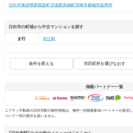
日向市
東諸県郡国富町
児湯郡高鍋町
宮崎市
都城市
延岡市
日向市の町域から中古マンションを探す
ま行
向江町
条件を変える
市区町村を選びなおす
掲載パートナー一覧
ニフティ不動産の日向市駅の物件情報は、物件一括検索参加パートナーが提供し
ついて一切の責任を負いません。
【日向市駅】のその他のメニューはこちらから