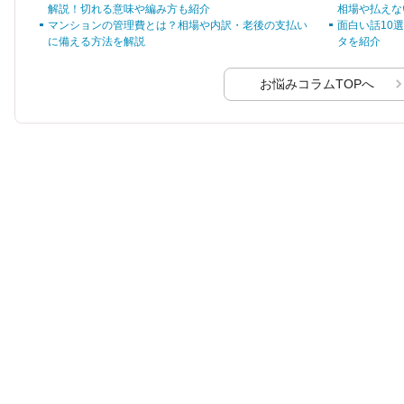
解説！切れる意味や編み方も紹介
相場や払えな
付け足してい
マンションの管理費とは？相場や内訳・老後の支払い
面白い話10
か？ 実はそ
に備える方法を解説
タを紹介
に違和感を与
う「誤用」か
お悩みコラムTOPへ
せん。