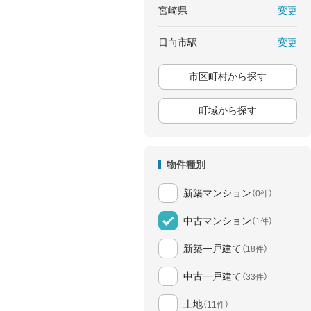
変更
宮崎県
変更
日向市駅
市区町村から探す
町域から探す
物件種別
新築マンション
（0件）
中古マンション
（1件）
新築一戸建て
（18件）
中古一戸建て
（33件）
土地
（11件）