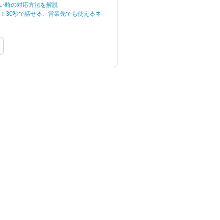
い時の対応方法を解説
ません
選！30秒で話せる、営業先でも使えるネ
れ、相手
えてしま
もしれま