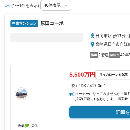
1
件
(1〜1件を表示)
原田コーポ
中古マンション
日向市駅 歩
17
分 
宮崎県日向市向江
2階建
42年
階建
築年月
5,500万円
月々のローンを試算
-階 / 2DK / 417.0m²
オーナーになってみませんか！毎
貸家(戸建て) もあります。 満室時1
詳細を
提供