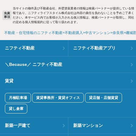
当サイトの物件及び不動産会社、外壁塗装業者の情報は検索パートナーが提供している情
報であり、ニフティライフスタイル株式会社は内容の責任を負わないことを予めご了承く
免責
事項
ださい。本サービス内でお客様が入力される個人情報は、検索パートナーが取得し、同社
の定める個人情報規約に従って取り扱われます。
不動産・住宅情報のニフティ不動産
不動産購入
中古マンション
奈良県
磯城
ニフティ不動産
ニフティ不動産アプリ
＼Because／ ニフティ不動産
賃貸
月極駐車場
賃貸事務所・賃貸オフィス
貸店舗・店舗賃貸
貸し倉庫
新築一戸建て
新築マンション