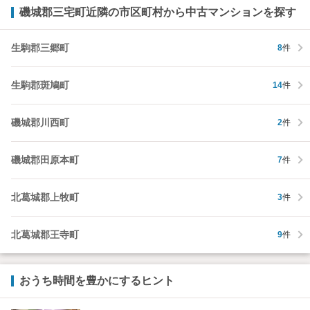
磯城郡三宅町近隣の市区町村から中古マンションを探す
生駒郡三郷町
8
件
生駒郡斑鳩町
14
件
磯城郡川西町
2
件
磯城郡田原本町
7
件
北葛城郡上牧町
3
件
北葛城郡王寺町
9
件
おうち時間を豊かにするヒント