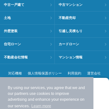
中古一戸建て
中古マンション
土地
不動産売却
外壁塗装
引越し見積もり
住宅ローン
カードローン
不動産会社情報
マンション情報
対応機種
個人情報保護ポリシー
利用規約
運営会社
ヘルプ・お問い合わせ
採用情報
By using our services, you agree that we and
より使いやすくなった
our
partners
use cookies to improve
アプリで物件探ししませんか？
advertising and enhance your experience on
✔️
サクサク動く地図で物件検索
our services.
Learn more