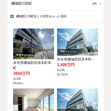
磯城郡川西町
2
件
磯城郡三宅町近くの市区をもっと表示
中古マンション
中古マンション
奈良県磯城郡田原本町−
奈良県磯城郡田原本町幸
3,498万円
町
2LDK
3850万円
62.35m²
2LDK
63.64㎡