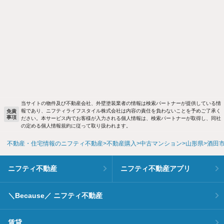
当サイトの物件及び不動産会社、外壁塗装業者の情報は検索パートナーが提供している情
報であり、ニフティライフスタイル株式会社は内容の責任を負わないことを予めご了承く
免責
事項
ださい。本サービス内でお客様が入力される個人情報は、検索パートナーが取得し、同社
の定める個人情報規約に従って取り扱われます。
不動産・住宅情報のニフティ不動産
不動産購入
中古マンション
山形県
酒田
ニフティ不動産
ニフティ不動産アプリ
＼Because／ ニフティ不動産
賃貸