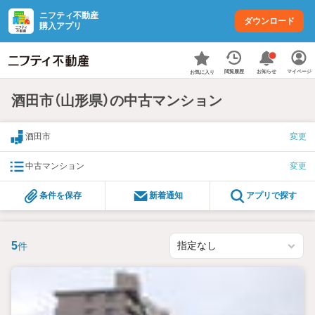
ニフティ不動産
ダウンロード
購入アプリ
お知らせ
閲覧履歴
マイページ
お気に入り
酒田市（山形県）の中古マンション
酒田市
変更
中古マンション
変更
条件を保存
新着通知
アプリで探す
5
件