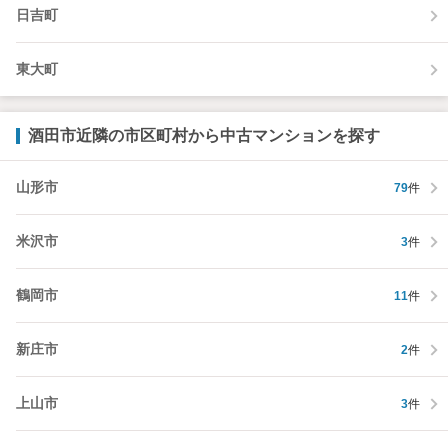
日吉町
東大町
酒田市近隣の市区町村から中古マンションを探す
山形市
79
件
米沢市
3
件
鶴岡市
11
件
新庄市
2
件
上山市
3
件