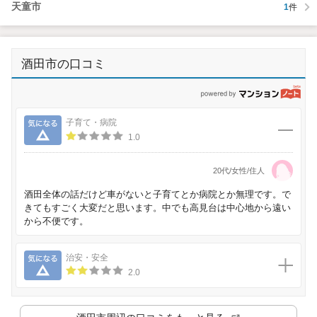
天童市
1
件
酒田市の口コミ
p
気になる
子育て・病院
1.0
20代/女性/住人
酒田全体の話だけど車がないと子育てとか病院とか無理です。で
きてもすごく大変だと思います。中でも高見台は中心地から遠い
から不便です。
気になる
治安・安全
2.0