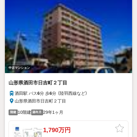
中古マンション
山形県酒田市日吉町２丁目
酒田駅 バス
6
分 歩
6
分 （陸羽西線
など
）
山形県酒田市日吉町２丁目
10階建
29年1ヶ月
階建
築年月
1,790万円