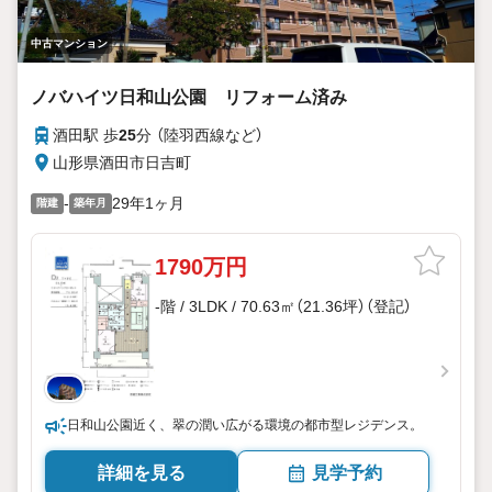
中古マンション
ノバハイツ日和山公園 リフォーム済み
酒田駅 歩
25
分 （陸羽西線
など
）
山形県酒田市日吉町
-
29年1ヶ月
階建
築年月
1790万円
-階 / 3LDK / 70.63㎡（21.36坪）（登記）
日和山公園近く、翠の潤い広がる環境の都市型レジデンス。
詳細を見る
見学予約