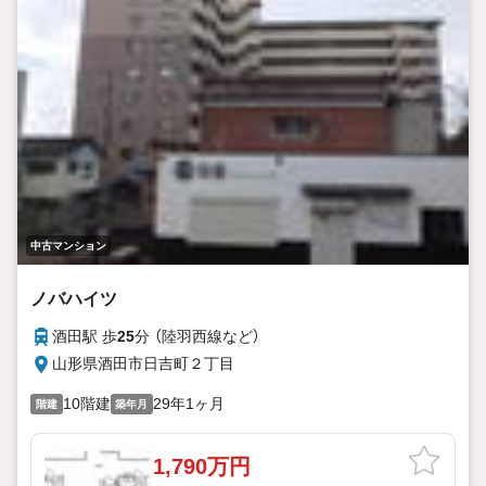
中古マンション
ノバハイツ
酒田駅 歩
25
分 （陸羽西線
など
）
山形県酒田市日吉町２丁目
10階建
29年1ヶ月
階建
築年月
1,790万円