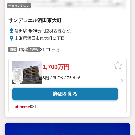
中古マンション
サンデュエル酒田東大町
酒田駅 歩
29
分 （陸羽西線
など
）
山形県酒田市東大町２丁目
8階建
21年8ヶ月
階建
築年月
1,700万円
8階 / 3LDK / 75.9m²
詳細を見る
提供