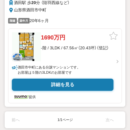
酒田駅 歩
20
分 （陸羽西線
など
）
山形県酒田市中町
-
20年6ヶ月
階建
築年月
1690万円
-階 / 3LDK / 67.56㎡（20.43坪）（登記）
酒田市中町にある分譲マンションです。
お部屋は５階の3LDKのお部屋です
詳細を見る
提供
前へ
次へ
1/1ページ