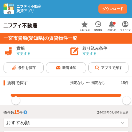
ニフティ不動産
ダウンロード
賃貸アプリ
お知らせ
閲覧履歴
マイページ
お気に入り
一宮市貴船(愛知県)の賃貸物件一覧
貴船
絞り込み条件
変更する
変更する
条件を保存
新着通知
アプリで探す
賃料で探す
指定なし
〜
指定なし
15
件
指定した賃料で絞り込む
15
物件数
件
2026年08月07日
更新