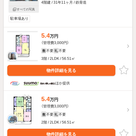
4階建 / 31年11ヶ月 / 鉄骨造
すべての写真
駐車場あり
5.4
万円
（管理費3,000円）
不要
不要
敷
礼
3階 / 2LDK / 56.51㎡
物件詳細を見る
ほか提供
5.4
万円
（管理費3,000円）
不要
不要
敷
礼
2階 / 2LDK / 56.51㎡
物件詳細を見る