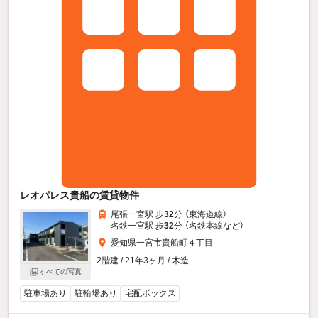
レオパレス貴船の賃貸物件
尾張一宮駅 歩
32
分 （東海道線）
名鉄一宮駅 歩
32
分 （名鉄本線
など
）
愛知県一宮市貴船町４丁目
2階建 / 21年3ヶ月 / 木造
すべての写真
駐車場あり
駐輪場あり
宅配ボックス