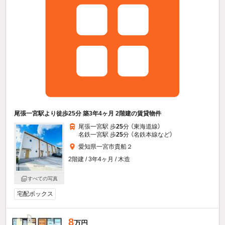
尾張一宮駅より徒歩25分 築3年4ヶ月 2階建の賃貸物件
尾張一宮駅 歩
25
分 （東海道線）
名鉄一宮駅 歩
25
分 （名鉄本線
など
）
愛知県一宮市貴船２
2階建 / 3年4ヶ月 / 木造
すべての写真
宅配ボックス
8
万円