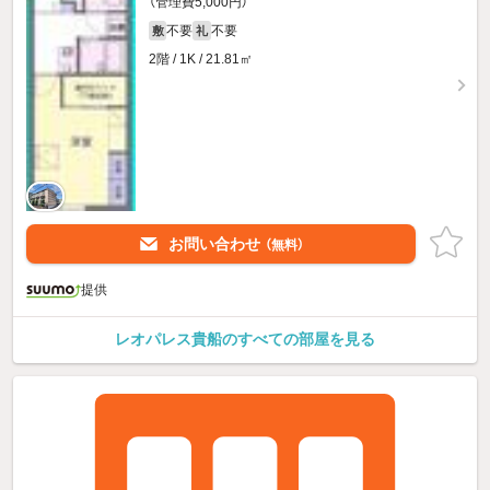
（管理費5,000円）
不要
不要
敷
礼
2階 / 1K / 21.81㎡
お問い合わせ
（無料）
提供
レオパレス貴船のすべての部屋を見る