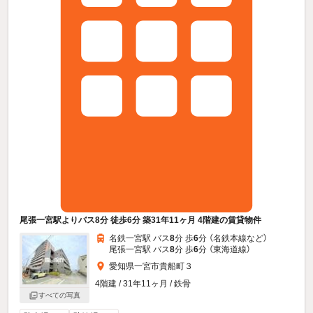
尾張一宮駅よりバス8分 徒歩6分 築31年11ヶ月 4階建の賃貸物件
名鉄一宮駅 バス
8
分 歩
6
分 （名鉄本線
など
）
尾張一宮駅 バス
8
分 歩
6
分 （東海道線）
愛知県一宮市貴船町３
4階建 / 31年11ヶ月 / 鉄骨
すべての写真