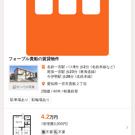
フォーブル貴船の賃貸物件
名鉄一宮駅 バス
9
分 歩
2
分 （名鉄本線
など
）
尾張一宮駅 歩
23
分 （東海道線）
今伊勢駅 歩
28
分 （名鉄本線）
愛知県一宮市貴船２丁目
すべての写真
2階建 / 40年 / 軽量鉄骨
駐車場あり
駐輪場あり
4.2
万円
（管理費3,000円）
不要
不要
敷
礼