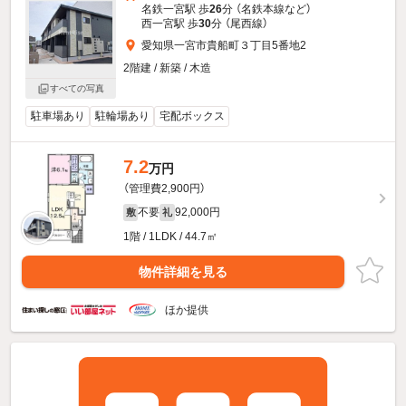
名鉄一宮駅 歩
26
分 （名鉄本線
など
）
西一宮駅 歩
30
分 （尾西線）
愛知県一宮市貴船町３丁目5番地2
2階建 / 新築 / 木造
すべての写真
駐車場あり
駐輪場あり
宅配ボックス
7.2
万円
（管理費2,900円）
不要
92,000円
敷
礼
1階 / 1LDK / 44.7㎡
物件詳細を見る
ほか提供