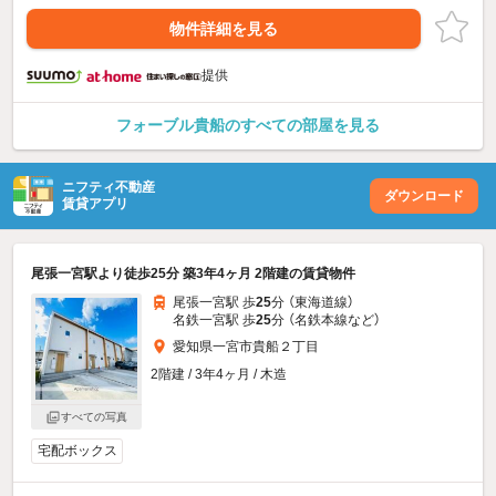
物件詳細を見る
提供
フォーブル貴船のすべての部屋を見る
ニフティ不動産
ダウンロード
賃貸アプリ
尾張一宮駅より徒歩25分 築3年4ヶ月 2階建の賃貸物件
尾張一宮駅 歩
25
分 （東海道線）
名鉄一宮駅 歩
25
分 （名鉄本線
など
）
愛知県一宮市貴船２丁目
2階建 / 3年4ヶ月 / 木造
すべての写真
宅配ボックス