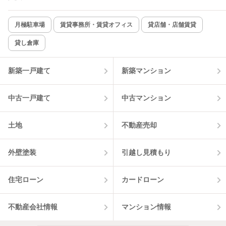
新着のみ
インターネット無料
月極駐車場
賃貸事務所・賃貸オフィス
貸店舗・店舗賃貸
貸し倉庫
該当件数:
物件一覧に反映
15
件
新築一戸建て
新築マンション
中古一戸建て
中古マンション
土地
不動産売却
外壁塗装
引越し見積もり
住宅ローン
カードローン
不動産会社情報
マンション情報