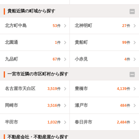
貴船近隣の町域から探す
北方町中島
北神明町
53
件
27
件
北園通
貴船町
1
件
99
件
九品町
小赤見
67
件
4
件
一宮市近隣の市区町村から探す
名古屋市天白区
豊橋市
3,519
件
4,139
件
岡崎市
瀬戸市
3,516
件
484
件
半田市
春日井市
1,032
件
2,484
件
不動産会社・不動産屋から探す