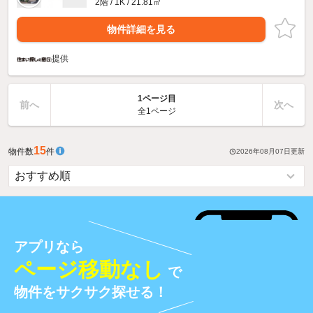
2階 / 1K / 21.81㎡
物件詳細を見る
提供
1ページ目
前へ
次へ
全1ページ
15
物件数
件
2026年08月07日
更新
アプリなら
ページ移動なし
で
物件をサクサク探せる！