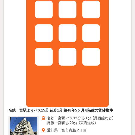
名鉄一宮駅よりバス15分 徒歩1分 築48年5ヶ月 8階建の賃貸物件
名鉄一宮駅 バス
15
分 歩
1
分 （尾西線
など
）
尾張一宮駅 歩
20
分 （東海道線）
愛知県一宮市貴船２丁目