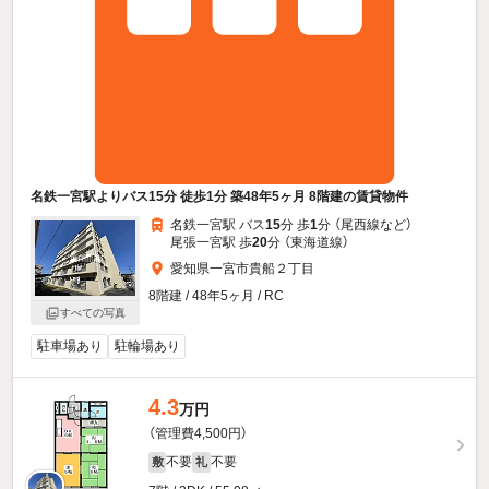
名鉄一宮駅よりバス15分 徒歩1分 築48年5ヶ月 8階建の賃貸物件
名鉄一宮駅 バス
15
分 歩
1
分 （尾西線
など
）
尾張一宮駅 歩
20
分 （東海道線）
愛知県一宮市貴船２丁目
8階建 / 48年5ヶ月 / RC
すべての写真
駐車場あり
駐輪場あり
4.3
万円
（管理費4,500円）
不要
不要
敷
礼