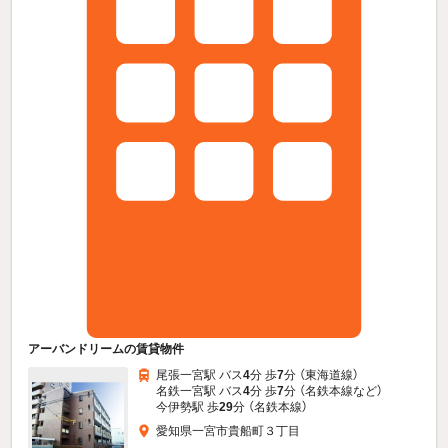
アーバンドリームの賃貸物件
尾張一宮駅 バス
4
分 歩
7
分 （東海道線）
名鉄一宮駅 バス
4
分 歩
7
分 （名鉄本線
など
）
今伊勢駅 歩
29
分 （名鉄本線）
愛知県一宮市貴船町３丁目