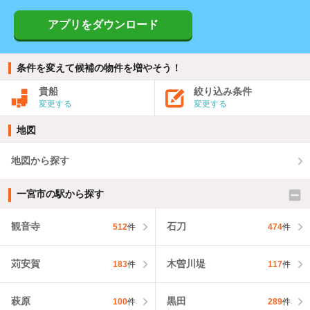
アプリをダウンロード
条件を変えて候補の物件を増やそう！
貴船
絞り込み条件
変更する
変更する
地図
地図から探す
一宮市の駅から探す
観音寺
石刀
512
件
474
件
苅安賀
木曽川堤
183
件
117
件
萩原
黒田
100
件
289
件