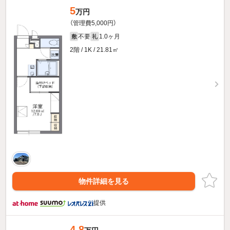
5
万円
（管理費5,000円）
不要
1.0ヶ月
敷
礼
2階 / 1K / 21.81㎡
物件詳細を見る
提供
4.8