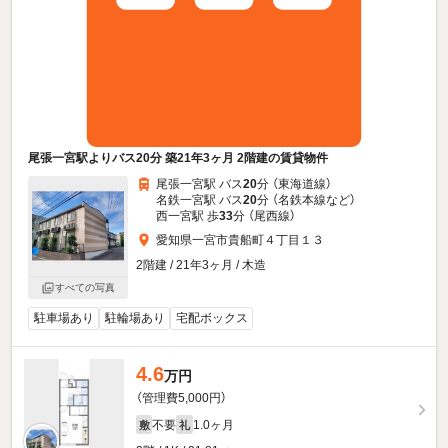
尾張一宮駅よりバス20分 築21年3ヶ月 2階建の賃貸物件
尾張一宮駅 バス
20
分 （東海道線）
名鉄一宮駅 バス
20
分 （名鉄本線
など
）
西一宮駅 歩
33
分 （尾西線）
愛知県一宮市貴船町４丁目１３
2階建 / 21年3ヶ月 / 木造
すべての写真
駐車場あり
駐輪場あり
宅配ボックス
4.6
万円
（管理費5,000円）
不要
1.0ヶ月
敷
礼