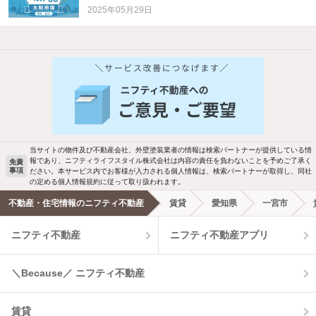
2025年05月29日
他の人はこんな条件で絞り込んでいます！
人気のこだわり条件
バス・トイレ別
2階以上
駐車場あり
ペット相談
当サイトの物件及び不動産会社、外壁塗装業者の情報は検索パートナーが提供している情
報であり、ニフティライフスタイル株式会社は内容の責任を負わないことを予めご了承く
免責
事項
ださい。本サービス内でお客様が入力される個人情報は、検索パートナーが取得し、同社
洗濯機置場あり
独立洗面台
の定める個人情報規約に従って取り扱われます。
不動産・住宅情報のニフティ不動産
賃貸
愛知県
一宮市
エアコンあり
都市ガス
ニフティ不動産
ニフティ不動産アプリ
温水洗浄便座
オートロック
＼Because／ ニフティ不動産
コンロ2口以上
追焚き機能
賃貸
TV付インターホン
角部屋