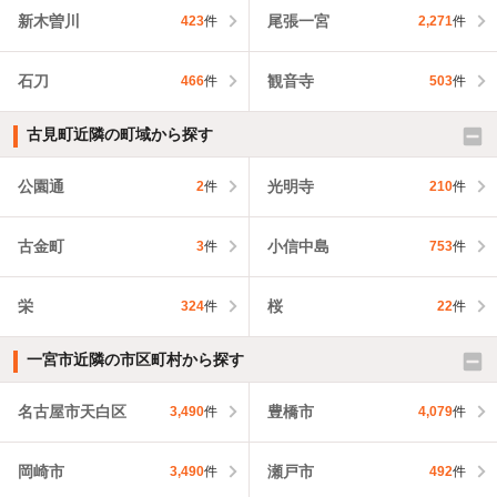
新木曽川
尾張一宮
423
件
2,271
件
石刀
観音寺
466
件
503
件
古見町近隣の町域から探す
公園通
光明寺
2
件
210
件
古金町
小信中島
3
件
753
件
栄
桜
324
件
22
件
一宮市近隣の市区町村から探す
名古屋市天白区
豊橋市
3,490
件
4,079
件
岡崎市
瀬戸市
3,490
件
492
件