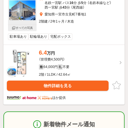
名鉄一宮駅 バス
16
分 歩
5
分 （名鉄本線
など
）
西一宮駅 歩
43
分 （尾西線）
愛知県一宮市古見町7番地1
2階建 / 2年1ヶ月 / 木造
すべての写真
駐車場あり
駐輪場あり
宅配ボックス
6.4
万円
（管理費4,500円）
64,000円
不要
敷
礼
2階 / 1LDK / 42.64㎡
物件詳細を見る
ほか提供
新着物件メール通知