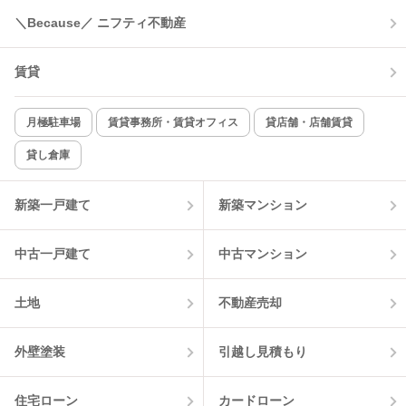
＼Because／ ニフティ不動産
コンロ2口以上
追焚き機能
賃貸
TV付インターホン
角部屋
新着のみ
インターネット無料
月極駐車場
賃貸事務所・賃貸オフィス
貸店舗・店舗賃貸
貸し倉庫
該当件数:
物件一覧に反映
1
件
新築一戸建て
新築マンション
中古一戸建て
中古マンション
土地
不動産売却
外壁塗装
引越し見積もり
住宅ローン
カードローン