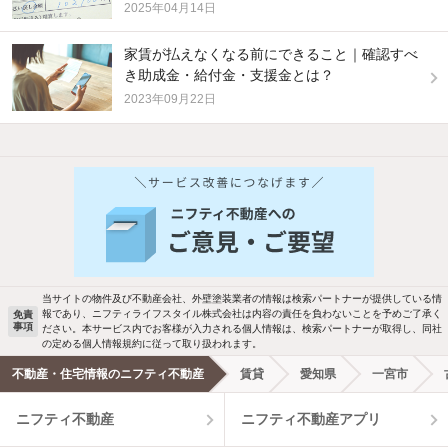
2025年04月14日
家賃が払えなくなる前にできること｜確認すべ
き助成金・給付金・支援金とは？
2023年09月22日
他の人はこんな条件で絞り込んでいます！
人気のこだわり条件
バス・トイレ別
2階以上
駐車場あり
ペット相談
当サイトの物件及び不動産会社、外壁塗装業者の情報は検索パートナーが提供している情
報であり、ニフティライフスタイル株式会社は内容の責任を負わないことを予めご了承く
免責
事項
ださい。本サービス内でお客様が入力される個人情報は、検索パートナーが取得し、同社
洗濯機置場あり
独立洗面台
の定める個人情報規約に従って取り扱われます。
不動産・住宅情報のニフティ不動産
賃貸
愛知県
一宮市
エアコンあり
都市ガス
ニフティ不動産
ニフティ不動産アプリ
温水洗浄便座
オートロック