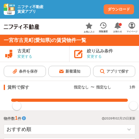
ニフティ不動産
ダウンロード
賃貸アプリ
お知らせ
閲覧履歴
マイページ
お気に入り
一宮市古見町(愛知県)の賃貸物件一覧
古見町
絞り込み条件
変更する
変更する
条件を保存
新着通知
アプリで探す
賃料で探す
指定なし
〜
指定なし
1
件
指定した賃料で絞り込む
1
物件数
件
2026年02月15日
更新