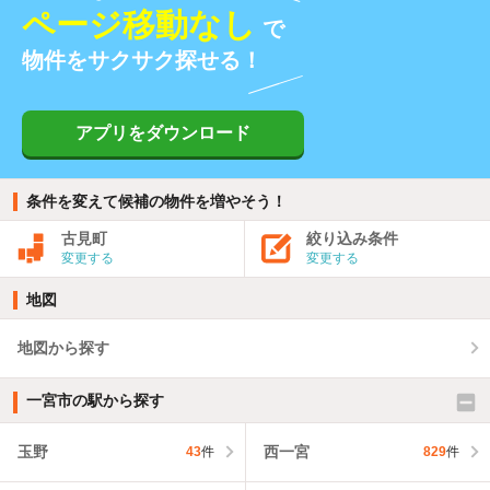
ページ移動なし
で
物件をサクサク探せる！
アプリをダウンロード
条件を変えて候補の物件を増やそう！
古見町
絞り込み条件
変更する
変更する
地図
地図から探す
一宮市の駅から探す
玉野
西一宮
43
件
829
件