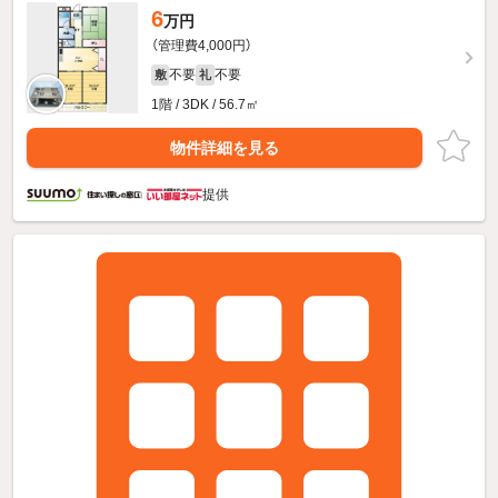
6
万円
（管理費4,000円）
不要
不要
敷
礼
1階 / 3DK / 56.7㎡
物件詳細を見る
提供