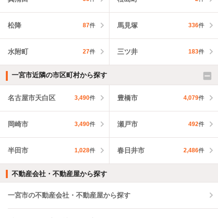
松降
馬見塚
87
件
336
件
水附町
三ツ井
27
件
183
件
一宮市近隣の市区町村から探す
名古屋市天白区
豊橋市
3,490
件
4,079
件
岡崎市
瀬戸市
3,490
件
492
件
半田市
春日井市
1,028
件
2,486
件
不動産会社・不動産屋から探す
一宮市の不動産会社・不動産屋から探す