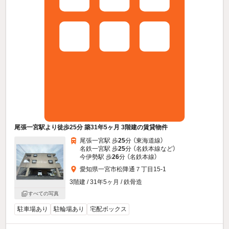
尾張一宮駅より徒歩25分 築31年5ヶ月 3階建の賃貸物件
尾張一宮駅 歩
25
分 （東海道線）
名鉄一宮駅 歩
25
分 （名鉄本線
など
）
今伊勢駅 歩
26
分 （名鉄本線）
愛知県一宮市松降通７丁目15-1
3階建 / 31年5ヶ月 / 鉄骨造
すべての写真
駐車場あり
駐輪場あり
宅配ボックス