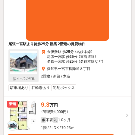
尾張一宮駅より徒歩25分 新築 2階建の賃貸物件
今伊勢駅 歩
25
分 （名鉄本線）
尾張一宮駅 歩
25
分 （東海道線）
名鉄一宮駅 歩
25
分 （名鉄本線
など
）
愛知県一宮市松降通８丁目
2階建 / 新築 / 木造
すべての写真
駐車場あり
駐輪場あり
宅配ボックス
9.3
新着
万円
（管理費4,000円）
不要
1.0ヶ月
敷
礼
1階 / 2LDK / 70.23㎡