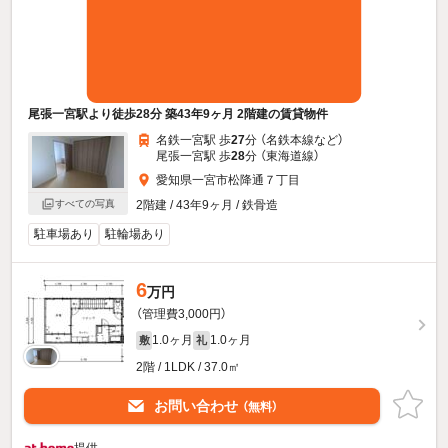
尾張一宮駅より徒歩28分 築43年9ヶ月 2階建の賃貸物件
名鉄一宮駅 歩
27
分 （名鉄本線
など
）
尾張一宮駅 歩
28
分 （東海道線）
愛知県一宮市松降通７丁目
すべての写真
2階建 / 43年9ヶ月 / 鉄骨造
駐車場あり
駐輪場あり
6
万円
（管理費3,000円）
1.0ヶ月
1.0ヶ月
敷
礼
2階 / 1LDK / 37.0㎡
お問い合わせ
（無料）
提供