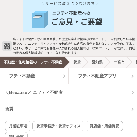
人気のこだわり条件
バス・トイレ別
2階以上
駐車場あり
ペット相談
当サイトの物件及び不動産会社、外壁塗装業者の情報は検索パートナーが提供している情
報であり、ニフティライフスタイル株式会社は内容の責任を負わないことを予めご了承く
免責
事項
ださい。本サービス内でお客様が入力される個人情報は、検索パートナーが取得し、同社
洗濯機置場あり
独立洗面台
の定める個人情報規約に従って取り扱われます。
不動産・住宅情報のニフティ不動産
賃貸
愛知県
一宮市
エアコンあり
都市ガス
ニフティ不動産
ニフティ不動産アプリ
温水洗浄便座
オートロック
＼Because／ ニフティ不動産
コンロ2口以上
追焚き機能
賃貸
TV付インターホン
角部屋
新着のみ
インターネット無料
月極駐車場
賃貸事務所・賃貸オフィス
貸店舗・店舗賃貸