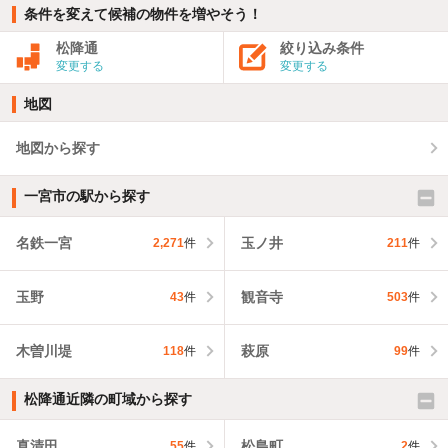
条件を変えて候補の物件を増やそう！
松降通
絞り込み条件
変更する
変更する
地図
地図から探す
一宮市の駅から探す
名鉄一宮
玉ノ井
2,271
件
211
件
玉野
観音寺
43
件
503
件
木曽川堤
萩原
118
件
99
件
松降通近隣の町域から探す
真清田
松島町
55
件
2
件