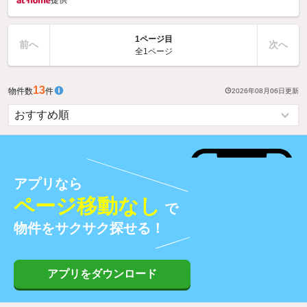
1ページ目
前へ
次へ
全1ページ
13
物件数
件
2026年08月06日
更新
アプリなら
ページ移動なし
で
物件をサクサク探せる！
アプリをダウンロード