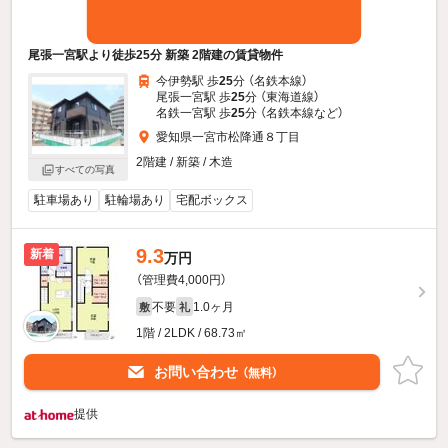
尾張一宮駅より徒歩25分 新築 2階建の賃貸物件
今伊勢駅 歩
25
分 （名鉄本線）
尾張一宮駅 歩
25
分 （東海道線）
名鉄一宮駅 歩
25
分 （名鉄本線
など
）
愛知県一宮市松降通８丁目
2階建 / 新築 / 木造
すべての写真
駐車場あり
駐輪場あり
宅配ボックス
9.3
新着
万円
（管理費4,000円）
不要
1.0ヶ月
敷
礼
1階 / 2LDK / 68.73㎡
お問い合わせ
（無料）
提供