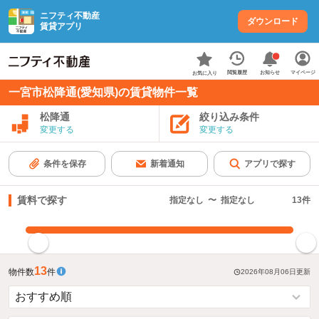
ニフティ不動産
ダウンロード
賃貸アプリ
お知らせ
閲覧履歴
マイページ
お気に入り
一宮市松降通(愛知県)の賃貸物件一覧
松降通
絞り込み条件
変更する
変更する
条件を保存
新着通知
アプリで探す
賃料で探す
指定なし
〜
指定なし
13
件
指定した賃料で絞り込む
13
物件数
件
2026年08月06日
更新