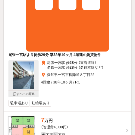
尾張一宮駅より徒歩29分 築38年10ヶ月 4階建の賃貸物件
尾張一宮駅 歩
28
分 （東海道線）
名鉄一宮駅 歩
28
分 （名鉄本線
など
）
愛知県一宮市松降通８丁目25
4階建 / 38年10ヶ月 / RC
すべての写真
駐車場あり
駐輪場あり
7
万円
（管理費4,000円）