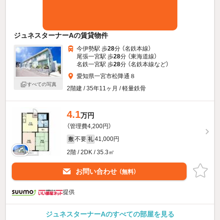
ジュネスターナーAの賃貸物件
今伊勢駅 歩
28
分 （名鉄本線）
尾張一宮駅 歩
28
分 （東海道線）
名鉄一宮駅 歩
28
分 （名鉄本線
など
）
愛知県一宮市松降通８
すべての写真
2階建 / 35年11ヶ月 / 軽量鉄骨
4.1
万円
（管理費4,200円）
不要
41,000円
敷
礼
2階 / 2DK / 35.3㎡
お問い合わせ
（無料）
提供
ジュネスターナーAのすべての部屋を見る