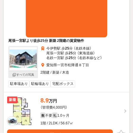
尾張一宮駅より徒歩25分 新築 2階建の賃貸物件
今伊勢駅 歩
25
分 （名鉄本線）
尾張一宮駅 歩
25
分 （東海道線）
名鉄一宮駅 歩
25
分 （名鉄本線
など
）
愛知県一宮市松降通８丁目
2階建 / 新築 / 木造
すべての写真
駐車場あり
駐輪場あり
宅配ボックス
8.9
新着
万円
（管理費4,000円）
不要
1.0ヶ月
敷
礼
1階 / 2LDK / 56.67㎡