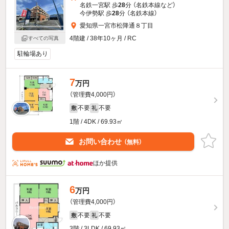
名鉄一宮駅 歩
28
分 （名鉄本線
など
）
今伊勢駅 歩
28
分 （名鉄本線）
愛知県一宮市松降通８丁目
4階建 / 38年10ヶ月 / RC
すべての写真
駐輪場あり
7
万円
（管理費4,000円）
不要
不要
敷
礼
1階 / 4DK / 69.93㎡
お問い合わせ
（無料）
ほか提供
6
万円
（管理費4,000円）
不要
不要
敷
礼
3階 / 3LDK / 69.93㎡