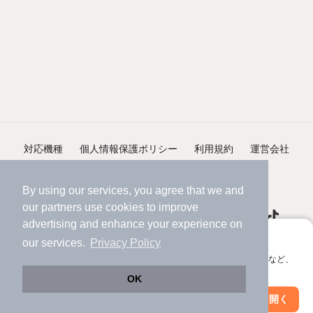
対応機種
個人情報保護ポリシー
利用規約
運営会社
ヘルプ・お問い合わせ
採用情報
By using our services, you agree that we and
our
partners
use cookies to improve
advertising and enhance your experience on
アプリに切り替えて、サクサクお部屋探し
our services.
Privacy Policy
会員登録なしですぐ使える。マップ検索やお気に入り保存など、
©NIFTY Lifestyle Co., Ltd.
アプリ限定の便利な機能が使えます！
OK
Web版で続行
アプリを開く
市区町村を変更
絞り込み条件を変更