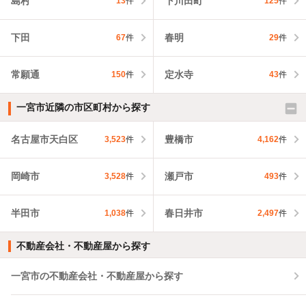
島村
下川田町
13
件
125
件
下田
春明
67
件
29
件
常願通
定水寺
150
件
43
件
一宮市近隣の市区町村から探す
名古屋市天白区
豊橋市
3,523
件
4,162
件
岡崎市
瀬戸市
3,528
件
493
件
半田市
春日井市
1,038
件
2,497
件
不動産会社・不動産屋から探す
一宮市の不動産会社・不動産屋から探す