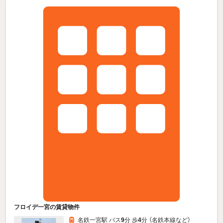
フロイデ一宮の賃貸物件
名鉄一宮駅 バス
9
分 歩
4
分 （名鉄本線
など
）