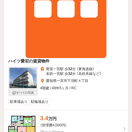
ハイツ愛宕の賃貸物件
尾張一宮駅 歩
32
分 （東海道線）
名鉄一宮駅 歩
32
分 （名鉄本線
など
）
愛知県一宮市下沼町４丁目
4階建 / 48年5ヶ月 / RC
すべての写真
駐車場あり
駐輪場あり
3.4
万円
（管理費4,000円）