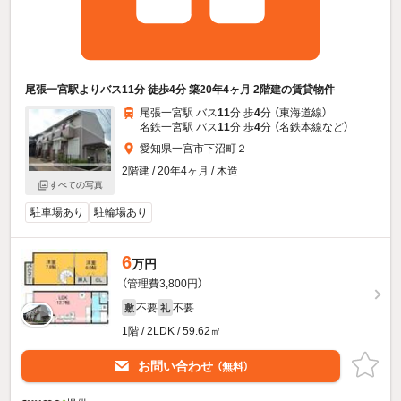
尾張一宮駅よりバス11分 徒歩4分 築20年4ヶ月 2階建の賃貸物件
尾張一宮駅 バス
11
分 歩
4
分 （東海道線）
名鉄一宮駅 バス
11
分 歩
4
分 （名鉄本線
など
）
愛知県一宮市下沼町２
2階建 / 20年4ヶ月 / 木造
すべての写真
駐車場あり
駐輪場あり
6
万円
（管理費3,800円）
不要
不要
敷
礼
1階 / 2LDK / 59.62㎡
お問い合わせ
（無料）