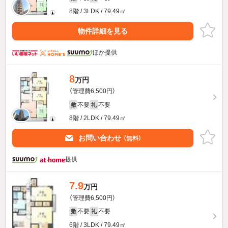
8階 / 3LDK / 79.49㎡
物件詳細を見る
ほか提供
8
万円
（管理費6,500円）
不要
不要
敷
礼
8階 / 2LDK / 79.49㎡
お問い合わせ
（無料）
提供
7.9
万円
（管理費6,500円）
不要
不要
敷
礼
6階 / 3LDK / 79.49㎡