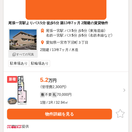
尾張一宮駅よりバス5分 徒歩5分 築13年7ヶ月 2階建の賃貸物件
尾張一宮駅 バス
5
分 歩
5
分 （東海道線）
名鉄一宮駅 バス
5
分 歩
5
分 （名鉄本線
など
）
愛知県一宮市下沼町３丁目
2階建 / 13年7ヶ月 / 木造
すべての写真
駐車場あり
駐輪場あり
5.2
新着
万円
（管理費2,300円）
不要
70,000円
敷
礼
1階 / 1R / 32.94㎡
物件詳細を見る
提供