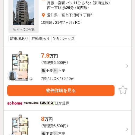
尾張一宮駅 バス
11
分 歩
5
分 （東海道線）
西一宮駅 歩
29
分 （尾西線）
愛知県一宮市下沼町１丁目6
10階建 / 21年7ヶ月 / RC
すべての写真
駐車場あり
駐輪場あり
宅配ボックス
7.9
万円
（管理費6,500円）
不要
不要
敷
礼
7階 / 2LDK / 79.49㎡
物件詳細を見る
ほか提供
8
万円
（管理費6,500円）
不要
不要
敷
礼