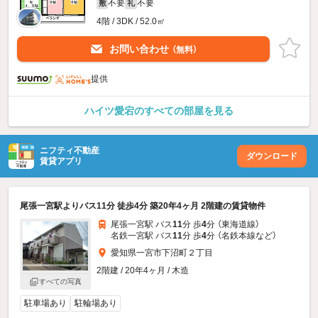
不要
不要
敷
礼
4階 / 3DK / 52.0㎡
お問い合わせ
（無料）
提供
ハイツ愛宕のすべての部屋を見る
ニフティ不動産
ダウンロード
賃貸アプリ
尾張一宮駅よりバス11分 徒歩4分 築20年4ヶ月 2階建の賃貸物件
尾張一宮駅 バス
11
分 歩
4
分 （東海道線）
名鉄一宮駅 バス
11
分 歩
4
分 （名鉄本線
など
）
愛知県一宮市下沼町２丁目
2階建 / 20年4ヶ月 / 木造
すべての写真
駐車場あり
駐輪場あり