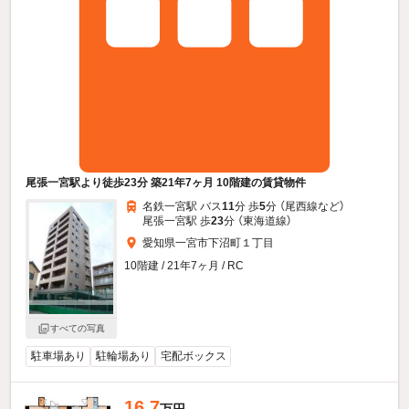
尾張一宮駅より徒歩23分 築21年7ヶ月 10階建の賃貸物件
名鉄一宮駅 バス
11
分 歩
5
分 （尾西線
など
）
尾張一宮駅 歩
23
分 （東海道線）
愛知県一宮市下沼町１丁目
10階建 / 21年7ヶ月 / RC
すべての写真
駐車場あり
駐輪場あり
宅配ボックス
16.7