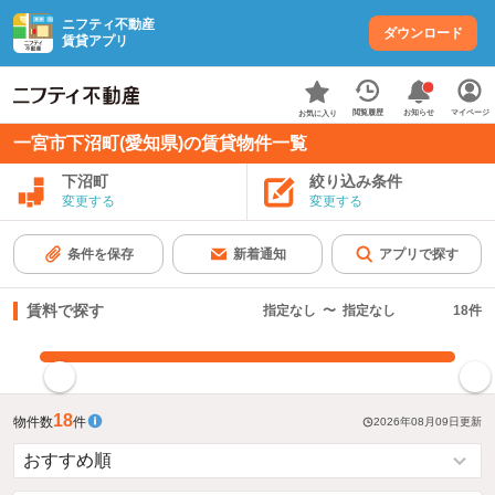
ニフティ不動産
ダウンロード
賃貸アプリ
お知らせ
閲覧履歴
マイページ
お気に入り
一宮市下沼町(愛知県)の賃貸物件一覧
下沼町
絞り込み条件
変更する
変更する
条件を保存
新着通知
アプリで探す
賃料で探す
指定なし
〜
指定なし
18
件
指定した賃料で絞り込む
18
物件数
件
2026年08月09日
更新