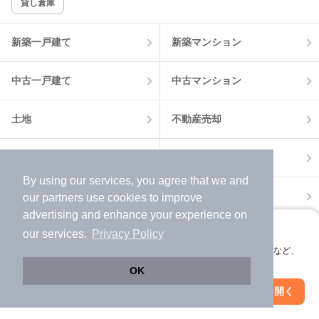
貸し倉庫
該当件数:
物件一覧に反映
18
件
新築一戸建て
新築マンション
中古一戸建て
中古マンション
土地
不動産売却
外壁塗装
引越し見積もり
By using our services, you agree that we and
住宅ローン
カードローン
our
partners
use cookies to improve
advertising and enhance your experience on
アプリに切り替えて、サクサクお部屋探し
our services.
Privacy Policy
不動産会社情報
マンション情報
会員登録なしですぐ使える。マップ検索やお気に入り保存など、
アプリ限定の便利な機能が使えます！
OK
Web版で続行
アプリを開く
市区町村を変更
絞り込み条件を変更