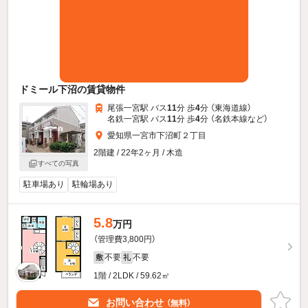
ドミール下沼の賃貸物件
尾張一宮駅 バス
11
分 歩
4
分 （東海道線）
名鉄一宮駅 バス
11
分 歩
4
分 （名鉄本線
など
）
愛知県一宮市下沼町２丁目
2階建 / 22年2ヶ月 / 木造
すべての写真
駐車場あり
駐輪場あり
5.8
万円
（管理費3,800円）
不要
不要
敷
礼
1階 / 2LDK / 59.62㎡
お問い合わせ
（無料）