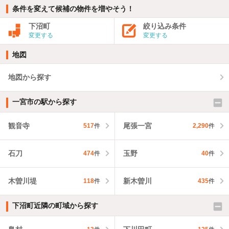
条件を変えて候補の物件を増やそう！
下沼町
絞り込み条件
変更する
変更する
地図
地図から探す
一宮市の駅から探す
観音寺
尾張一宮
517
件
2,290
件
石刀
玉野
474
件
40
件
木曽川堤
新木曽川
118
件
435
件
下沼町近隣の町域から探す