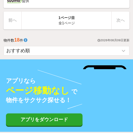
提供
1ページ目
前へ
次へ
全1ページ
18
物件数
件
2026年08月09日
更新
アプリなら
ページ移動なし
で
物件をサクサク探せる！
アプリをダウンロード