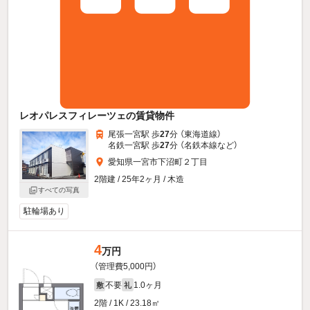
レオパレスフィレーツェの賃貸物件
尾張一宮駅 歩
27
分 （東海道線）
名鉄一宮駅 歩
27
分 （名鉄本線
など
）
愛知県一宮市下沼町２丁目
2階建 / 25年2ヶ月 / 木造
すべての写真
駐輪場あり
4
万円
（管理費5,000円）
不要
1.0ヶ月
敷
礼
2階 / 1K / 23.18㎡