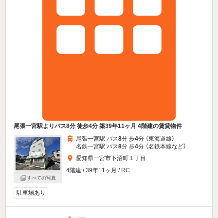
尾張一宮駅よりバス8分 徒歩4分 築39年11ヶ月 4階建の賃貸物件
尾張一宮駅 バス
8
分 歩
4
分 （東海道線）
名鉄一宮駅 バス
8
分 歩
4
分 （名鉄本線
など
）
愛知県一宮市下沼町１丁目
4階建 / 39年11ヶ月 / RC
すべての写真
駐車場あり