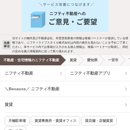
人気のこだわり条件
バス・トイレ別
2階以上
駐車場あり
ペット相談
当サイトの物件及び不動産会社、外壁塗装業者の情報は検索パートナーが提供している情
報であり、ニフティライフスタイル株式会社は内容の責任を負わないことを予めご了承く
免責
事項
ださい。本サービス内でお客様が入力される個人情報は、検索パートナーが取得し、同社
洗濯機置場あり
独立洗面台
の定める個人情報規約に従って取り扱われます。
不動産・住宅情報のニフティ不動産
賃貸
愛知県
一宮市
エアコンあり
都市ガス
ニフティ不動産
ニフティ不動産アプリ
温水洗浄便座
オートロック
＼Because／ ニフティ不動産
コンロ2口以上
追焚き機能
賃貸
TV付インターホン
角部屋
新着のみ
インターネット無料
月極駐車場
賃貸事務所・賃貸オフィス
貸店舗・店舗賃貸