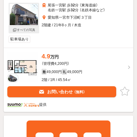
尾張一宮駅 歩
32
分 （東海道線）
名鉄一宮駅 歩
32
分 （名鉄本線
など
）
愛知県一宮市下沼町３丁目
2階建 / 21年8ヶ月 / 木造
すべての写真
駐車場あり
4.9
万円
（管理費4,200円）
49,000円
49,000円
敷
礼
2階 / 1R / 45.54㎡
お問い合わせ
（無料）
提供