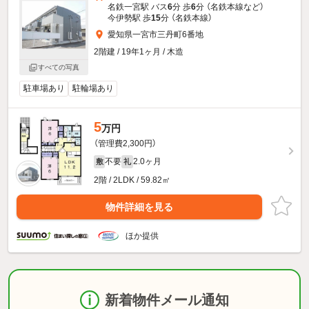
名鉄一宮駅 バス
6
分 歩
6
分 （名鉄本線
など
）
今伊勢駅 歩
15
分 （名鉄本線）
愛知県一宮市三丹町6番地
2階建 / 19年1ヶ月 / 木造
すべての写真
駐車場あり
駐輪場あり
5
万円
（管理費2,300円）
不要
2.0ヶ月
敷
礼
2階 / 2LDK / 59.82㎡
物件詳細を見る
ほか提供
新着物件メール通知