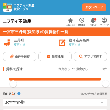
ニフティ不動産
ダウンロード
賃貸アプリ
お知らせ
閲覧履歴
マイページ
お気に入り
一宮市三丹町(愛知県)の賃貸物件一覧
三丹町
絞り込み条件
変更する
変更する
条件を保存
新着通知
アプリで探す
賃料で探す
指定なし
〜
指定なし
1
件
指定した賃料で絞り込む
1
物件数
件
2026年06月18日
更新