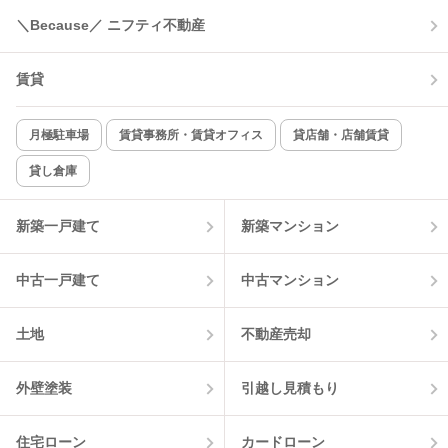
＼Because／ ニフティ不動産
コンロ2口以上
追焚き機能
賃貸
TV付インターホン
角部屋
新着のみ
インターネット無料
月極駐車場
賃貸事務所・賃貸オフィス
貸店舗・店舗賃貸
貸し倉庫
該当件数:
物件一覧に反映
1
件
新築一戸建て
新築マンション
中古一戸建て
中古マンション
土地
不動産売却
外壁塗装
引越し見積もり
住宅ローン
カードローン