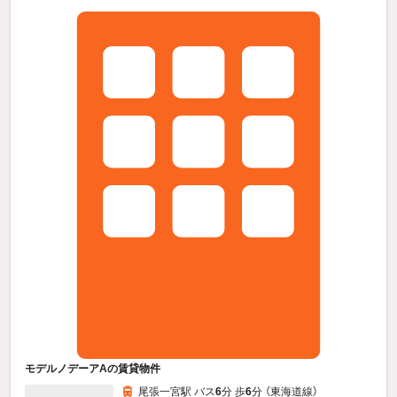
モデルノデーアAの賃貸物件
尾張一宮駅 バス
6
分 歩
6
分 （東海道線）