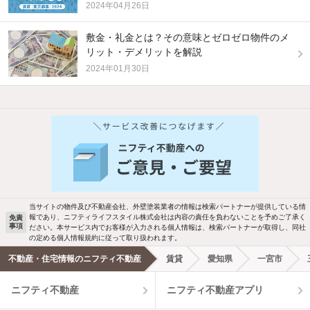
2024年04月26日
敷金・礼金とは？その意味とゼロゼロ物件のメ
リット・デメリットを解説
2024年01月30日
他の人はこんな条件で絞り込んでいます！
人気のこだわり条件
バス・トイレ別
2階以上
駐車場あり
ペット相談
当サイトの物件及び不動産会社、外壁塗装業者の情報は検索パートナーが提供している情
報であり、ニフティライフスタイル株式会社は内容の責任を負わないことを予めご了承く
免責
事項
ださい。本サービス内でお客様が入力される個人情報は、検索パートナーが取得し、同社
洗濯機置場あり
独立洗面台
の定める個人情報規約に従って取り扱われます。
不動産・住宅情報のニフティ不動産
賃貸
愛知県
一宮市
エアコンあり
都市ガス
ニフティ不動産
ニフティ不動産アプリ
温水洗浄便座
オートロック