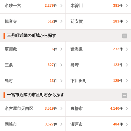
名鉄一宮
木曽川
2,279
件
381
件
観音寺
苅安賀
512
件
183
件
三丹町近隣の町域から探す
更屋敷
猿海道
6
件
232
件
三条
島崎
627
件
123
件
島村
下川田町
13
件
125
件
一宮市近隣の市区町村から探す
名古屋市天白区
豊橋市
3,519
件
4,140
件
岡崎市
瀬戸市
3,527
件
484
件