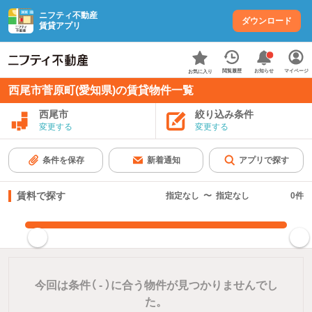
ニフティ不動産
ダウンロード
賃貸アプリ
お知らせ
閲覧履歴
マイページ
お気に入り
西尾市菅原町(愛知県)の賃貸物件一覧
西尾市
絞り込み条件
変更する
変更する
条件を保存
新着通知
アプリで探す
賃料で探す
指定なし
〜
指定なし
0
件
指定した賃料で絞り込む
今回は条件（
-
）に合う物件が見つかりませんでし
た。