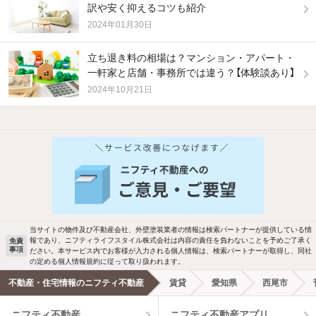
訳や安く抑えるコツも紹介
2024年01月30日
立ち退き料の相場は？マンション・アパート・
一軒家と店舗・事務所では違う？【体験談あり】
2024年10月21日
他の人はこんな条件で絞り込んでいます！
人気のこだわり条件
バス・トイレ別
2階以上
駐車場あり
ペット相談
当サイトの物件及び不動産会社、外壁塗装業者の情報は検索パートナーが提供している情
報であり、ニフティライフスタイル株式会社は内容の責任を負わないことを予めご了承く
免責
洗濯機置場あり
独立洗面台
事項
ださい。本サービス内でお客様が入力される個人情報は、検索パートナーが取得し、同社
の定める個人情報規約に従って取り扱われます。
エアコンあり
都市ガス
不動産・住宅情報のニフティ不動産
賃貸
愛知県
西尾市
ニフティ不動産
ニフティ不動産アプリ
温水洗浄便座
オートロック