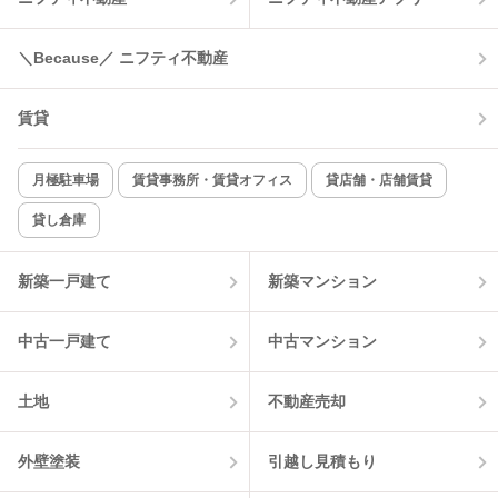
コンロ2口以上
追焚き機能
＼Because／ ニフティ不動産
TV付インターホン
角部屋
賃貸
新着のみ
インターネット無料
月極駐車場
賃貸事務所・賃貸オフィス
貸店舗・店舗賃貸
貸し倉庫
該当件数:
物件一覧に反映
0
件
新築一戸建て
新築マンション
中古一戸建て
中古マンション
土地
不動産売却
外壁塗装
引越し見積もり