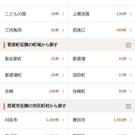
こどもの国
上横須賀
30
件
130
件
三河鳥羽
西尾口
82
件
468
件
菅原町近隣の町域から探す
新在家町
新渡場
41
件
41
件
新渡場町
須田町
26
件
17
件
住崎
住崎町
199
件
92
件
西尾市近隣の市区町村から探す
刈谷市
豊田市
1,309
件
1,593
件