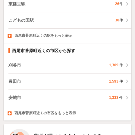
東幡豆駅
26
件
こどもの国駅
30
件
西尾市菅原町近くの駅をもっと表示
上横須賀駅
三河鳥羽駅
西尾口駅
468
130
82
件
件
件
西尾市菅原町近くの市区から探す
刈谷市
1,309
件
豊田市
1,593
件
安城市
1,333
件
西尾市菅原町近くの市区をもっと表示
蒲郡市
犬山市
常滑市
808
485
559
件
件
件