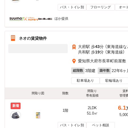
バス・トイレ別
フローリング
オー
ほか提供
ネオの賃貸物件
大府駅 歩
43
分 （東海道線
な
共和駅 歩
19
分 （東海道線）
愛知県大府市長草町前屋敷
3階建
22年6ヶ
総階数
築年数
駐車場あり
駐輪場あり
間取り
賃
間取り図
階数
専有面積
管理
新着
6.1
2LDK
1階
51.0㎡
5,00
バス・トイレ別
ペット相談