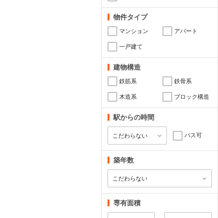
物件タイプ
マンション
アパート
一戸建て
建物構造
鉄筋系
鉄骨系
木造系
ブロック構造
駅からの時間
バス可
築年数
専有面積