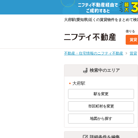
大府駅(愛知県)近くの賃貸物件をまとめて
借りる
賃貸
不動産・住宅情報のニフティ不動産
賃貸
検索中のエリア
大府駅
駅を変更
市区町村を変更
地図から探す
詳細条件を編集