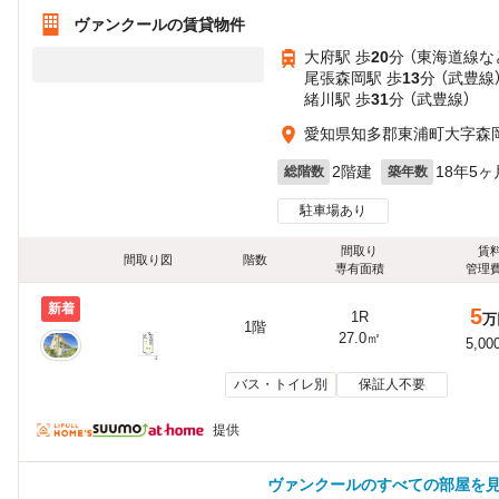
ヴァンクールの賃貸物件
大府駅 歩
20
分 （東海道線
な
尾張森岡駅 歩
13
分 （武豊線
緒川駅 歩
31
分 （武豊線）
愛知県知多郡東浦町大字森
2階建
18年5ヶ
総階数
築年数
駐車場あり
間取り
賃
間取り図
階数
専有面積
管理
新着
5
1R
万
1階
27.0㎡
5,00
バス・トイレ別
保証人不要
提供
ヴァンクールのすべての部屋を