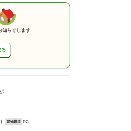
お知らせします
取る
ど
）
）
月
RC
建物構造