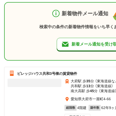
新着物件メール通知
検索中の条件の新着物件情報をいち早く
新着メール通知を受け
ビレッジハウス共和3号棟の賃貸物件
大府駅 歩
35
分 （東海道線
な
共和駅 歩
13
分 （東海道線）
南大高駅 歩
45
分 （東海道線
愛知県大府市一屋町4-66
4階建
62年9ヶ
総階数
築年数