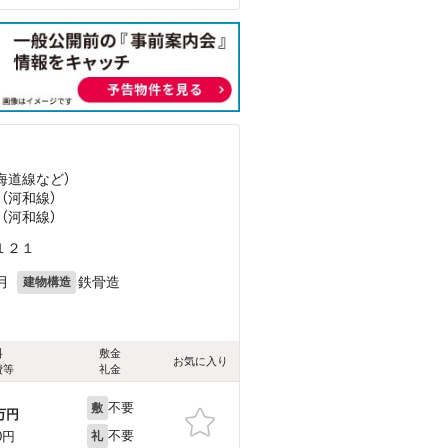
東海道線
など
）
 （河和線）
 （河和線）
１２１
月
鉄骨造
建物構造
料
敷金
お気に入り
費等
礼金
不要
敷
万円
不要
0円
礼