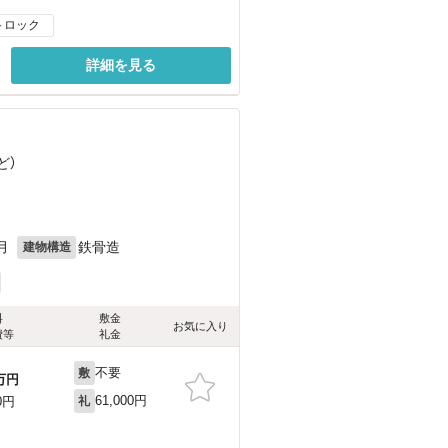
トロック
詳細を見る
ど
）
月
鉄骨造
建物構造
料
敷金
お気に入り
費等
礼金
不要
敷
万円
61,000円
0円
礼