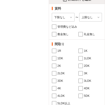
賃料
〜
管理費など込み
敷金無し
礼金無し
間取り
1R
1K
1DK
1LDK
2K
2DK
2LDK
3K
3DK
3LDK
4K
4DK
4LDK
5DK
5LDK以上