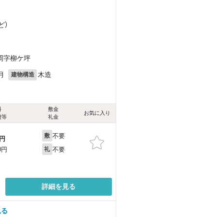
ど
）
）
岡字柳ケ坪
月
木造
建物構造
料
敷金
お気に入り
費等
礼金
不要
敷
円
不要
0円
礼
詳細を見る
見る