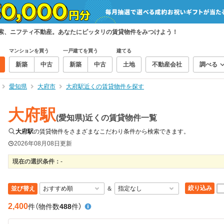
検索、ニフティ不動産。あなたにピッタリの賃貸物件をみつけよう！
マンションを買う
一戸建てを買う
建てる
新築
中古
新築
中古
土地
不動産会社
調べる
愛知県
大府市
大府駅近くの賃貸物件を探す
大府駅
(愛知県)近くの賃貸物件一覧
大府駅
の賃貸物件をさまざまなこだわり条件から検索できます。
2026年08月08日
更新
現在の選択条件：
-
絞り込み
並び替え
＆
2,400
件
（物件数
488
件）