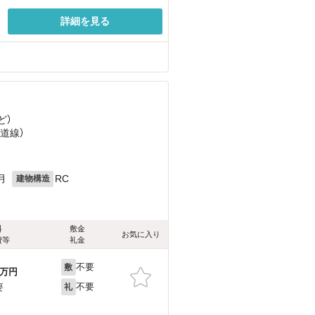
詳細を見る
ど
）
海道線）
月
RC
建物構造
料
敷金
お気に入り
費等
礼金
不要
敷
万円
不要
要
礼