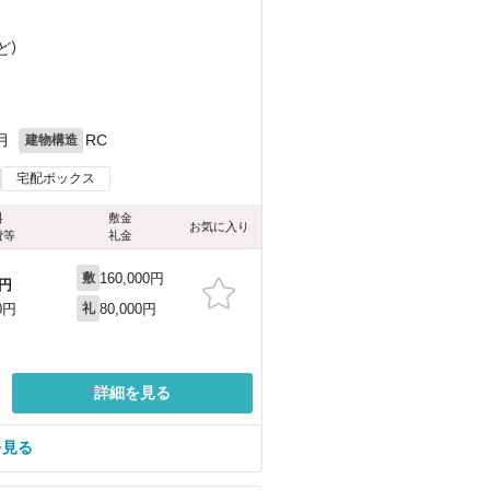
ど
）
月
RC
建物構造
宅配ボックス
料
敷金
お気に入り
費等
礼金
160,000円
敷
円
80,000円
0円
礼
詳細を見る
を見る