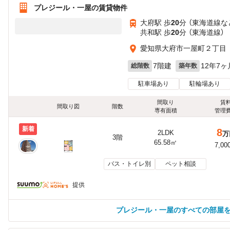
プレジール・一屋の賃貸物件
大府駅 歩
20
分 （東海道線
な
共和駅 歩
20
分 （東海道線）
愛知県大府市一屋町２丁目
7階建
12年7ヶ
総階数
築年数
駐車場あり
駐輪場あり
間取り
賃
間取り図
階数
専有面積
管理
新着
8
2LDK
万
3階
65.58㎡
7,00
バス・トイレ別
ペット相談
提供
プレジール・一屋のすべての部屋