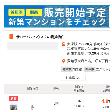
サバーバンハウス２の賃貸物件
大府駅 バス
20
分 歩
4
分 （
高横須賀駅 バス
10
分 歩
2
分
南加木屋駅 バス
20
分 歩
4
分
愛知県大府市吉川町４丁目
3階建
21年6ヶ
総階数
築年数
駐車場あり
間取り
賃
間取り図
階数
専有面積
管理
新着
4.8
1R
3階
31.01㎡
2,80