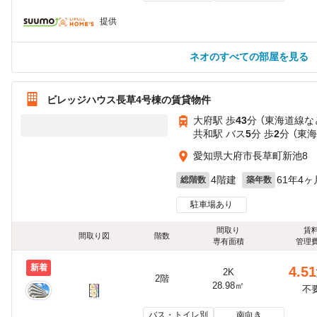
提供
ネオのすべての部屋を見る
ビレッジハウス長草4号棟の賃貸物件
大府駅 歩
43
分 （東海道線
な
共和駅 バス
5
分 歩
2
分 （東
愛知県大府市長草町新池8
4階建
61年4ヶ
総階数
築年数
駐車場あり
間取り
賃
間取り図
階数
専有面積
管理
新着
4.51
2K
2階
28.98㎡
不
バス・トイレ別
南向き