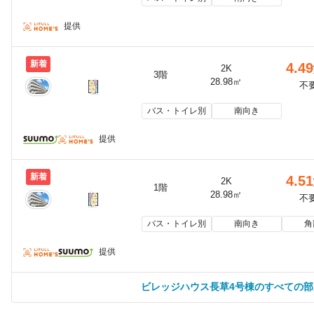
提供
新着
4.49
2K
3階
28.98㎡
不
バス・トイレ別
南向き
提供
新着
4.51
2K
1階
28.98㎡
不
バス・トイレ別
南向き
角
提供
ビレッジハウス長草4号棟のすべての