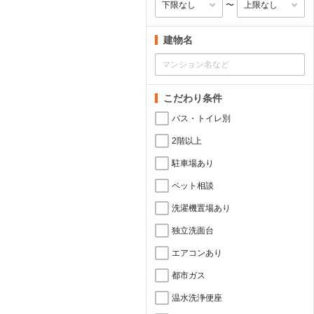
〜
建物名
こだわり条件
バス・トイレ別
2階以上
駐車場あり
ペット相談
洗濯機置場あり
独立洗面台
エアコンあり
都市ガス
温水洗浄便座