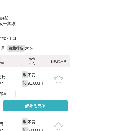
央線）
京成千葉線）
）
本郷7丁目
ヶ月
木造
建物構造
料
敷金
お気に入り
費等
礼金
不要
敷
万円
91,000円
0円
礼
部屋
詳細を見る
不要
敷
円
60,000円
0円
礼