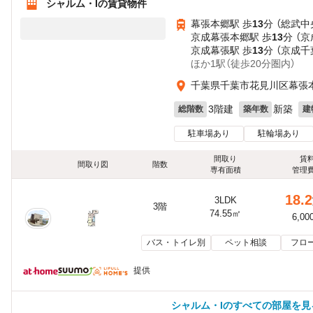
シャルム・Iの賃貸物件
幕張本郷駅 歩
13
分 （総武中
京成幕張本郷駅 歩
13
分 （
京成幕張駅 歩
13
分 （京成千
ほか1駅（徒歩20分圏内）
千葉県千葉市花見川区幕張本郷
3階建
新築
総階数
築年数
建
駐車場あり
駐輪場あり
間取り
賃
間取り図
階数
専有面積
管理
18.2
3LDK
3階
74.55㎡
6,00
バス・トイレ別
ペット相談
フロ
提供
シャルム・Iのすべての部屋を見