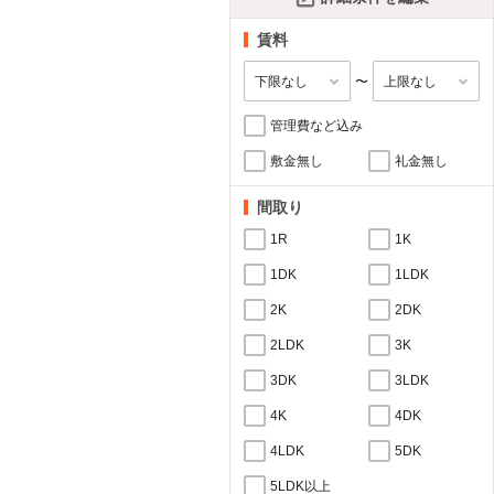
賃料
〜
管理費など込み
敷金無し
礼金無し
間取り
1R
1K
1DK
1LDK
2K
2DK
2LDK
3K
3DK
3LDK
4K
4DK
4LDK
5DK
5LDK以上