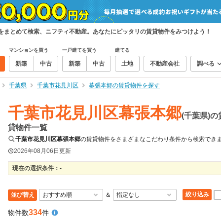
件をまとめて検索、ニフティ不動産。あなたにピッタリの賃貸物件をみつけよう！
マンションを買う
一戸建てを買う
建てる
新築
中古
新築
中古
土地
不動産会社
調べる
千葉県
千葉市花見川区
幕張本郷の賃貸物件を探す
千葉市花見川区幕張本郷
(千葉県)の
貸物件一覧
千葉市花見川区幕張本郷
の賃貸物件をさまざまなこだわり条件から検索でき
2026年08月06日
更新
現在の選択条件：
-
絞り込み
並び替え
＆
334
物件数
件