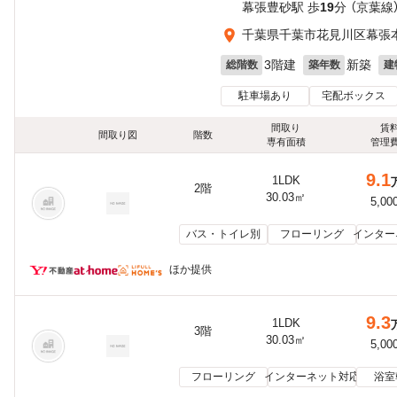
幕張豊砂駅 歩
19
分 （京葉線
千葉県千葉市花見川区幕張
3階建
新築
総階数
築年数
建
駐車場あり
宅配ボックス
間取り
賃
間取り図
階数
専有面積
管理
9.1
1LDK
2階
30.03㎡
5,00
バス・トイレ別
フローリング
インター
ほか提供
9.3
1LDK
3階
30.03㎡
5,00
フローリング
インターネット対応
浴室