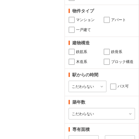
物件タイプ
マンション
アパート
一戸建て
建物構造
鉄筋系
鉄骨系
木造系
ブロック構造
駅からの時間
バス可
築年数
専有面積