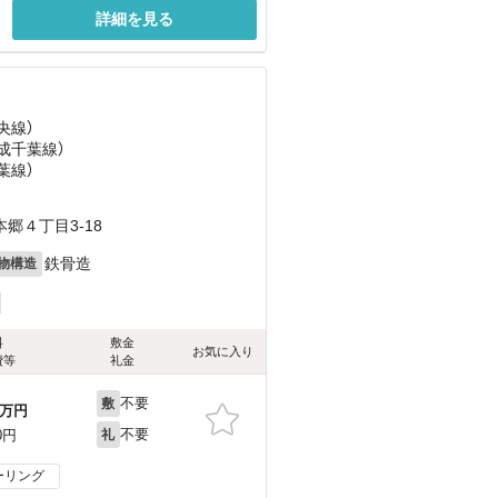
詳細を見る
央線）
京成千葉線）
葉線）
郷４丁目3-18
鉄骨造
物構造
料
敷金
お気に入り
費等
礼金
不要
敷
万円
不要
0円
礼
ーリング