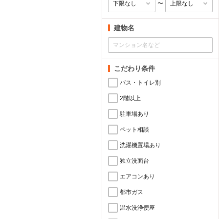
〜
建物名
こだわり条件
バス・トイレ別
2階以上
駐車場あり
ペット相談
洗濯機置場あり
独立洗面台
エアコンあり
都市ガス
温水洗浄便座