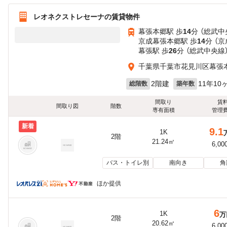
レオネクストレセーナの賃貸物件
幕張本郷駅 歩
14
分 （総武中
京成幕張本郷駅 歩
14
分 （
幕張駅 歩
26
分 （総武中央線
千葉県千葉市花見川区幕張
2階建
11年10
総階数
築年数
間取り
賃
間取り図
階数
専有面積
管理
新着
9.1
1K
2階
21.24㎡
6,00
バス・トイレ別
南向き
角
ほか提供
6
1K
万
2階
20.62㎡
6,00