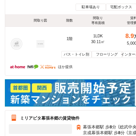
駐車場あり
宅配ボックス
間取り
賃
間取り図
階数
専有面積
管理
8.9
1LDK
1階
30.11㎡
5,00
バス・トイレ別
フローリング
インター
ほか提供
ミリアビタ幕張本郷の賃貸物件
幕張本郷駅 歩
8
分 （総武中
京成幕張本郷駅 歩
8
分 （京