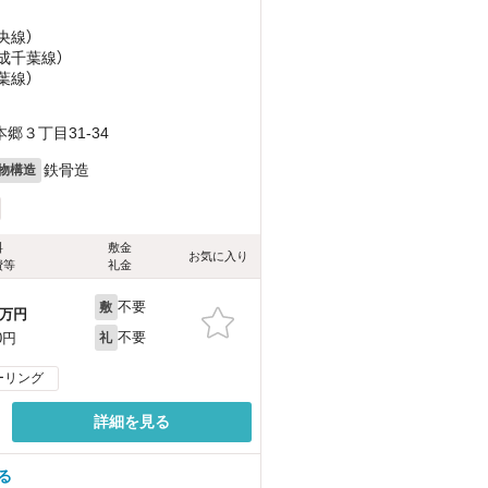
央線）
京成千葉線）
葉線）
３丁目31-34
鉄骨造
物構造
料
敷金
お気に入り
費等
礼金
不要
敷
万円
不要
0円
礼
ーリング
詳細を見る
る