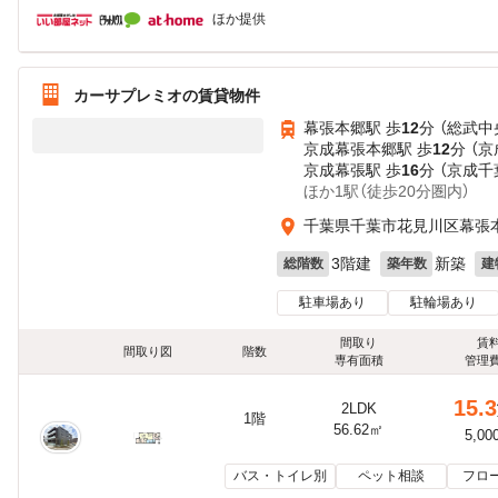
ほか提供
カーサプレミオの賃貸物件
幕張本郷駅 歩
12
分 （総武中
京成幕張本郷駅 歩
12
分 （
京成幕張駅 歩
16
分 （京成千
ほか1駅（徒歩20分圏内）
千葉県千葉市花見川区幕張本
3階建
新築
総階数
築年数
建
駐車場あり
駐輪場あり
間取り
賃
間取り図
階数
専有面積
管理
15.3
2LDK
1階
56.62㎡
5,00
バス・トイレ別
ペット相談
フロ