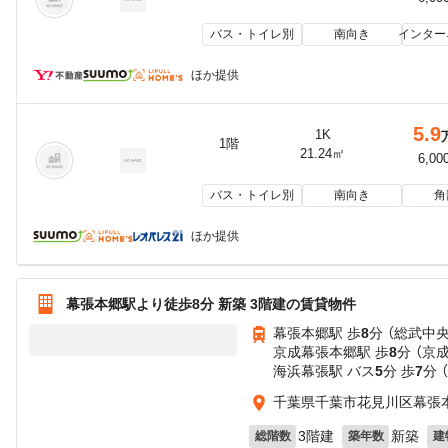
バス・トイレ別
南向き
インター
ほか提供
5.9
1K
1階
21.24㎡
6,00
バス・トイレ別
南向き
角
ほか提供
幕張本郷駅より徒歩8分 新築 3階建の賃貸物件
幕張本郷駅 歩
8
分 （総武中
京成幕張本郷駅 歩
8
分 （京
海浜幕張駅 バス
5
分 歩
7
分 
千葉県千葉市花見川区幕張
3階建
新築
総階数
築年数
建