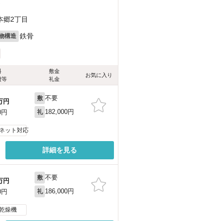
）
本郷2丁目
鉄骨
物構造
料
敷金
お気に入り
費等
礼金
不要
敷
万円
182,000円
0円
礼
ネット対応
詳細を見る
不要
敷
万円
186,000円
0円
礼
乾燥機