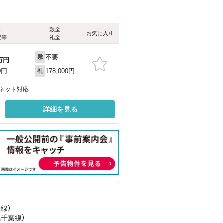
料
敷金
お気に入り
費等
礼金
不要
敷
万円
178,000円
0円
礼
ネット対応
詳細を見る
央線）
成千葉線）