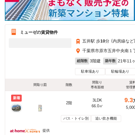
ミューゼの賃貸物件
五井駅 歩
10
分 （内房線
など
千葉県市原市五井中央南１丁目
3階建
21年11
総階数
築年数
駐車場あり
駐輪場あり
間取り
賃
間取り図
階数
専有面積
管理
新着
9.3
3LDK
2階
66.0㎡
5,00
バス・トイレ別
追い炊き機能
提供