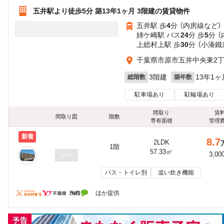
五井駅より徒歩5分 築13年1ヶ月 3階建の賃貸物件
五井駅 歩
4
分 （内房線
など
）
姉ケ崎駅 バス
24
分 歩
5
分 
上総村上駅 歩
30
分 （小湊鐵
千葉県市原市五井中央東2
3階建
13年1ヶ
総階数
築年数
駐車場あり
駐輪場あり
間取り
賃
間取り図
階数
専有面積
管理
新着
8.7
2LDK
1階
57.33㎡
3,00
バス・トイレ別
追い炊き機能
ほか提供