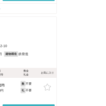
る
）
-10
月
鉄骨造
建物構造
料
敷金
お気に入り
費等
礼金
不要
敷
万円
不要
0円
礼