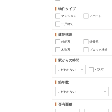
物件タイプ
マンション
アパート
一戸建て
建物構造
鉄筋系
鉄骨系
木造系
ブロック構造
駅からの時間
バス可
築年数
専有面積