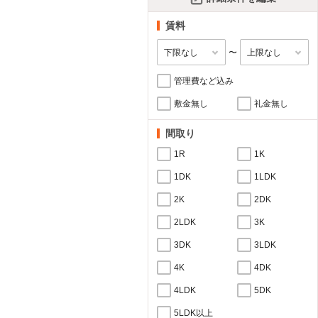
賃料
〜
管理費など込み
敷金無し
礼金無し
間取り
1R
1K
1DK
1LDK
2K
2DK
2LDK
3K
3DK
3LDK
4K
4DK
4LDK
5DK
5LDK以上