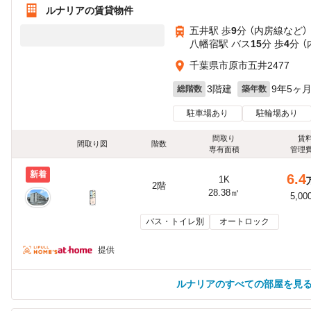
ルナリアの賃貸物件
五井駅 歩
9
分 （内房線
など
）
八幡宿駅 バス
15
分 歩
4
分 
千葉県市原市五井2477
3階建
9年5ヶ
総階数
築年数
駐車場あり
駐輪場あり
間取り
賃
間取り図
階数
専有面積
管理
新着
6.4
1K
2階
28.38㎡
5,00
バス・トイレ別
オートロック
提供
ルナリアのすべての部屋を見