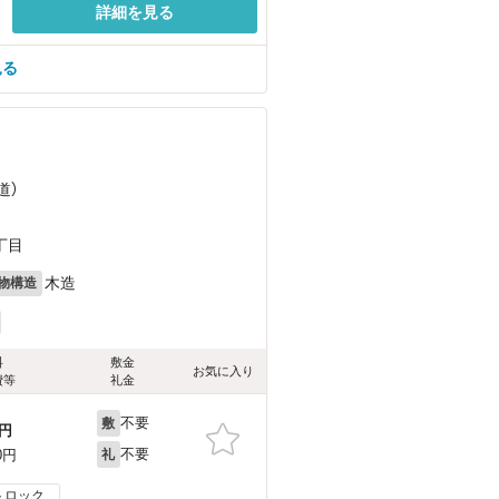
詳細を見る
見る
道）
丁目
木造
物構造
料
敷金
お気に入り
費等
礼金
不要
敷
円
不要
0円
礼
トロック