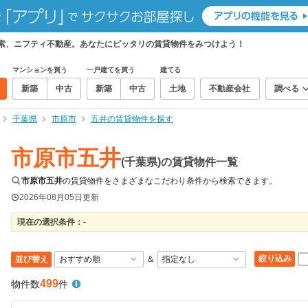
検索、ニフティ不動産。あなたにピッタリの賃貸物件をみつけよう！
マンションを買う
一戸建てを買う
建てる
新築
中古
新築
中古
土地
不動産会社
調べる
千葉県
市原市
五井の賃貸物件を探す
市原市五井
(千葉県)の賃貸物件一覧
市原市五井
の賃貸物件をさまざまなこだわり条件から検索できます。
2026年08月05日
更新
現在の選択条件：
-
絞り込み
並び替え
＆
499
物件数
件