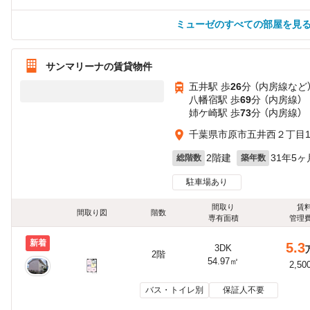
ミューゼのすべての部屋を見
サンマリーナの賃貸物件
五井駅 歩
26
分 （内房線
など
八幡宿駅 歩
69
分 （内房線）
姉ケ崎駅 歩
73
分 （内房線）
千葉県市原市五井西２丁目12
2階建
31年5ヶ
総階数
築年数
駐車場あり
間取り
賃
間取り図
階数
専有面積
管理
新着
5.3
3DK
2階
54.97㎡
2,50
バス・トイレ別
保証人不要