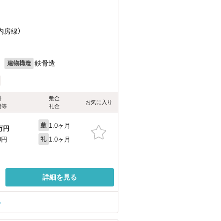
（内房線）
月
鉄骨造
建物構造
料
敷金
お気に入り
費等
礼金
1.0ヶ月
敷
万円
1.0ヶ月
0円
礼
詳細を見る
る