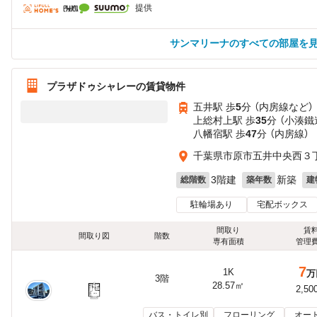
提供
サンマリーナのすべての部屋を
プラザドゥシャレーの賃貸物件
五井駅 歩
5
分 （内房線
など
）
上総村上駅 歩
35
分 （小湊鐵
八幡宿駅 歩
47
分 （内房線）
千葉県市原市五井中央西３
3階建
新築
総階数
築年数
建
駐輪場あり
宅配ボックス
間取り
賃
間取り図
階数
専有面積
管理
7
1K
万
3階
28.57㎡
2,50
バス・トイレ別
フローリング
オー