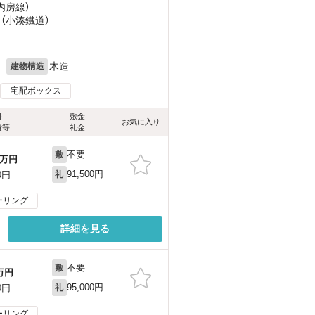
（内房線）
 （小湊鐵道）
月
木造
建物構造
宅配ボックス
料
敷金
お気に入り
費等
礼金
不要
敷
万円
91,500円
0円
礼
ーリング
詳細を見る
不要
敷
万円
95,000円
0円
礼
ーリング