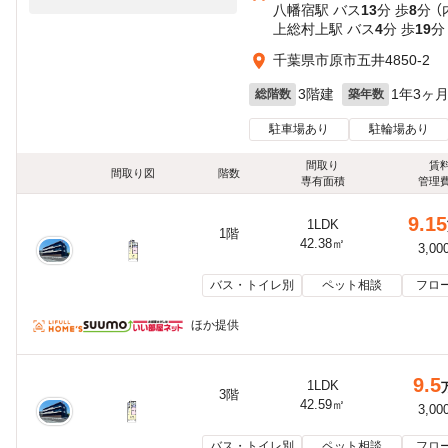
八幡宿駅 バス
13
分 歩
8
分 
上総村上駅 バス
4
分 歩
19
分
千葉県市原市五井4850-2
3階建
1年3ヶ
総階数
築年数
駐車場あり
駐輪場あり
間取り
賃
間取り図
階数
専有面積
管理
9.15
1LDK
1階
42.38㎡
3,00
バス・トイレ別
ペット相談
フロ
ほか提供
9.5
1LDK
3階
42.59㎡
3,00
バス・トイレ別
ペット相談
フロ