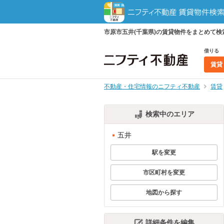
市原市五井(千葉県)の賃貸物件をまとめて
借りる
賃貸
不動産・住宅情報のニフティ不動産
賃貸
検索中のエリア
五井
駅を変更
市区町村を変更
地図から探す
詳細条件を編集