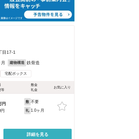
）
17-1
ヶ月
鉄骨造
建物構造
宅配ボックス
料
敷金
お気に入り
費等
礼金
不要
敷
万円
1.0ヶ月
0円
礼
詳細を見る