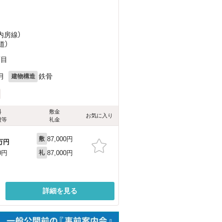
（内房線）
道）
丁目
月
鉄骨
建物構造
料
敷金
お気に入り
費等
礼金
87,000円
敷
万円
87,000円
0円
礼
詳細を見る