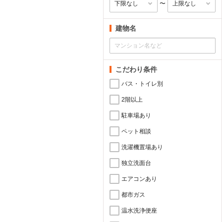
〜
建物名
こだわり条件
バス・トイレ別
2階以上
駐車場あり
ペット相談
洗濯機置場あり
独立洗面台
エアコンあり
都市ガス
温水洗浄便座