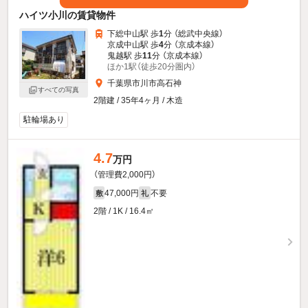
ハイツ小川の賃貸物件
下総中山駅 歩
1
分 （総武中央線）
京成中山駅 歩
4
分 （京成本線）
鬼越駅 歩
11
分 （京成本線）
ほか1駅（徒歩20分圏内）
千葉県市川市高石神
すべての写真
2階建 / 35年4ヶ月 / 木造
駐輪場あり
4.7
万円
（管理費2,000円）
47,000円
不要
敷
礼
2階 / 1K / 16.4㎡