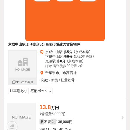
京成中山駅より徒歩5分 新築 3階建の賃貸物件
京成中山駅 歩
5
分 （京成本線）
下総中山駅 歩
6
分 （総武中央線）
鬼越駅 歩
8
分 （京成本線）
ほか1駅（徒歩20分圏内）
千葉県市川市高石神
3階建 / 新築 / 軽量鉄骨
すべての写真
駐車場あり
宅配ボックス
13.8
万円
（管理費5,000円）
不要
138,000円
敷
礼
3階 / 1LDK / 40.75㎡