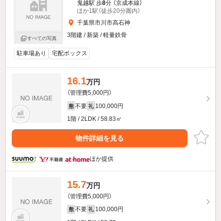
鬼越駅 歩
8
分 （京成本線）
ほか1駅（徒歩20分圏内）
千葉県市川市高石神
3階建 / 新築 / 軽量鉄骨
すべての写真
駐車場あり
宅配ボックス
16.1
万円
（管理費5,000円）
不要
100,000円
敷
礼
1階 / 2LDK / 58.83㎡
物件詳細を見る
ほか提供
15.7
万円
（管理費5,000円）
不要
100,000円
敷
礼