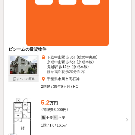
ビシームの賃貸物件
下総中山駅 歩
3
分 （総武中央線）
京成中山駅 歩
6
分 （京成本線）
鬼越駅 歩
12
分 （京成本線）
ほか1駅（徒歩20分圏内）
千葉県市川市高石神
すべての写真
2階建 / 39年6ヶ月 / RC
5.2
万円
（管理費3,000円）
不要
不要
敷
礼
1階 / 1K / 16.5㎡