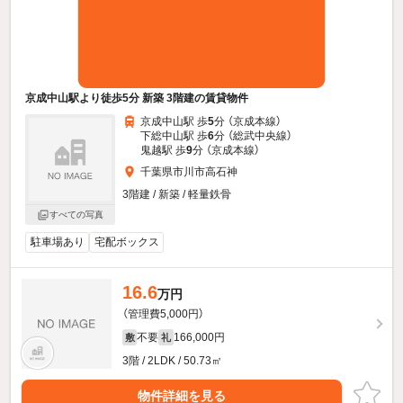
京成中山駅より徒歩5分 新築 3階建の賃貸物件
京成中山駅 歩
5
分 （京成本線）
下総中山駅 歩
6
分 （総武中央線）
鬼越駅 歩
9
分 （京成本線）
千葉県市川市高石神
3階建 / 新築 / 軽量鉄骨
すべての写真
駐車場あり
宅配ボックス
16.6
万円
（管理費5,000円）
不要
166,000円
敷
礼
3階 / 2LDK / 50.73㎡
物件詳細を見る