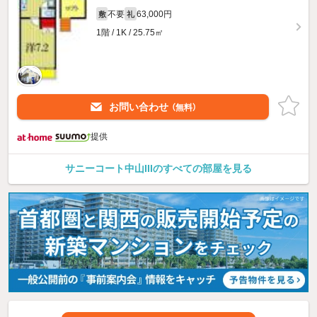
不要
63,000円
敷
礼
1階 / 1K / 25.75㎡
お問い合わせ
（無料）
提供
サニーコート中山IIIのすべての部屋を見る