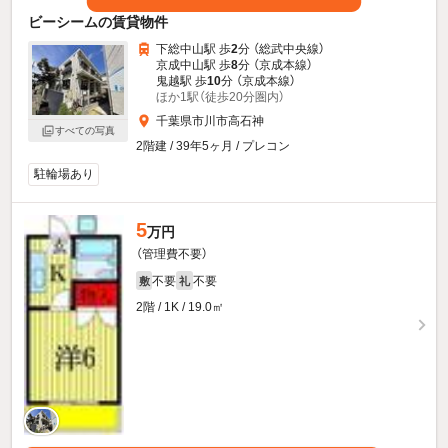
ビーシームの賃貸物件
下総中山駅 歩
2
分 （総武中央線）
京成中山駅 歩
8
分 （京成本線）
鬼越駅 歩
10
分 （京成本線）
ほか1駅（徒歩20分圏内）
千葉県市川市高石神
すべての写真
2階建 / 39年5ヶ月 / プレコン
駐輪場あり
5
万円
（管理費不要）
不要
不要
敷
礼
2階 / 1K / 19.0㎡