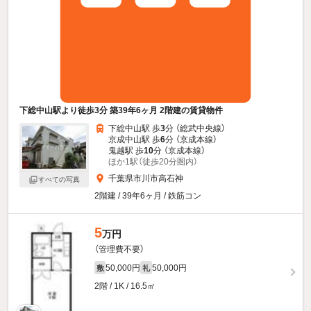
下総中山駅より徒歩3分 築39年6ヶ月 2階建の賃貸物件
下総中山駅 歩
3
分 （総武中央線）
京成中山駅 歩
6
分 （京成本線）
鬼越駅 歩
10
分 （京成本線）
ほか1駅（徒歩20分圏内）
千葉県市川市高石神
すべての写真
2階建 / 39年6ヶ月 / 鉄筋コン
5
万円
（管理費不要）
50,000円
50,000円
敷
礼
2階 / 1K / 16.5㎡