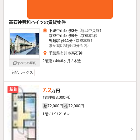
高石神興和ハイツの賃貸物件
下総中山駅 歩
2
分 （総武中央線）
京成中山駅 歩
6
分 （京成本線）
鬼越駅 歩
11
分 （京成本線）
ほか1駅（徒歩20分圏内）
千葉県市川市高石神
2階建 / 4年6ヶ月 / 木造
すべての写真
宅配ボックス
7.2
新着
万円
（管理費3,000円）
72,000円
72,000円
敷
礼
1階 / 1K / 21.6㎡