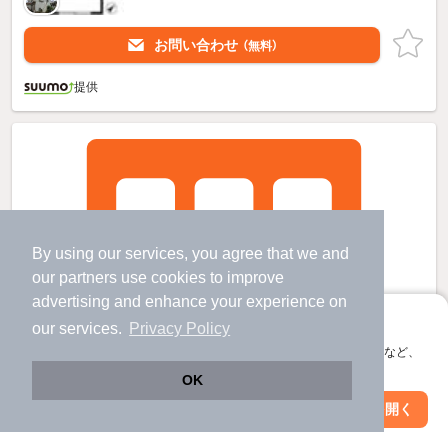
お問い合わせ
（無料）
提供
By using our services, you agree that we and
our
partners
use cookies to improve
advertising and enhance your experience on
アプリに切り替えて、サクサクお部屋探し
our services.
Privacy Policy
会員登録なしですぐ使える。マップ検索やお気に入り保存など、
アプリ限定の便利な機能が使えます！
OK
Web版で続行
アプリを開く
市区町村を変更
絞り込み条件を変更