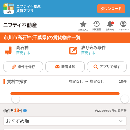
ニフティ不動産
ダウンロード
賃貸アプリ
お知らせ
閲覧履歴
マイページ
お気に入り
市川市高石神(千葉県)の賃貸物件一覧
高石神
絞り込み条件
変更する
変更する
条件を保存
新着通知
アプリで探す
賃料で探す
指定なし
〜
指定なし
18
件
指定した賃料で絞り込む
18
物件数
件
2026年08月07日
更新