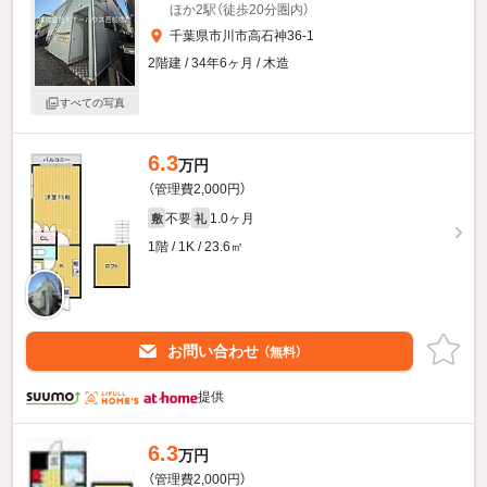
ほか2駅（徒歩20分圏内）
千葉県市川市高石神36-1
2階建 / 34年6ヶ月 / 木造
すべての写真
6.3
万円
（管理費2,000円）
不要
1.0ヶ月
敷
礼
1階 / 1K / 23.6㎡
お問い合わせ
（無料）
提供
6.3
万円
（管理費2,000円）