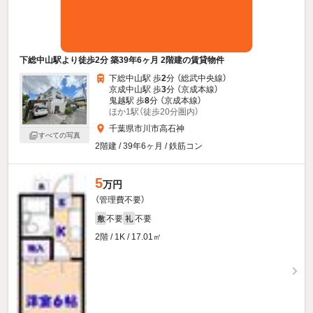
下総中山駅より徒歩2分 築39年6ヶ月 2階建の賃貸物件
下総中山駅 歩
2
分 （総武中央線）
京成中山駅 歩
3
分 （京成本線）
鬼越駅 歩
8
分 （京成本線）
ほか1駅（徒歩20分圏内）
千葉県市川市高石神
すべての写真
2階建 / 39年6ヶ月 / 鉄筋コン
5
万円
（管理費不要）
不要
不要
敷
礼
2階 / 1K / 17.01㎡