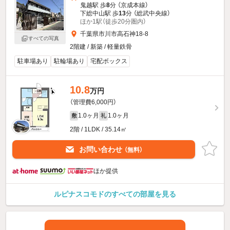
鬼越駅 歩
8
分 （京成本線）
下総中山駅 歩
13
分 （総武中央線）
ほか1駅（徒歩20分圏内）
千葉県市川市高石神18-8
すべての写真
2階建 / 新築 / 軽量鉄骨
駐車場あり
駐輪場あり
宅配ボックス
10.8
万円
（管理費6,000円）
1.0ヶ月
1.0ヶ月
敷
礼
2階 / 1LDK / 35.14㎡
お問い合わせ
（無料）
ほか提供
ルピナスコモドのすべての部屋を見る