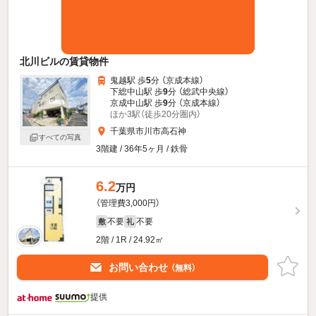
北川ビルの賃貸物件
鬼越駅 歩
5
分 （京成本線）
下総中山駅 歩
9
分 （総武中央線）
京成中山駅 歩
9
分 （京成本線）
ほか3駅（徒歩20分圏内）
千葉県市川市高石神
すべての写真
3階建 / 36年5ヶ月 / 鉄骨
6.2
万円
（管理費3,000円）
不要
不要
敷
礼
2階 / 1R / 24.92㎡
お問い合わせ
（無料）
提供