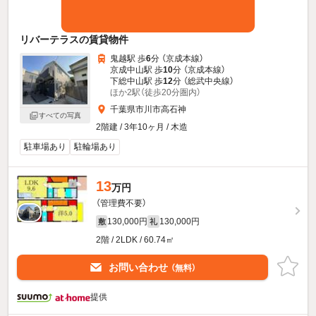
リバーテラスの賃貸物件
鬼越駅 歩
6
分 （京成本線）
京成中山駅 歩
10
分 （京成本線）
下総中山駅 歩
12
分 （総武中央線）
ほか2駅（徒歩20分圏内）
千葉県市川市高石神
すべての写真
2階建 / 3年10ヶ月 / 木造
駐車場あり
駐輪場あり
13
万円
（管理費不要）
130,000円
130,000円
敷
礼
2階 / 2LDK / 60.74㎡
お問い合わせ
（無料）
提供