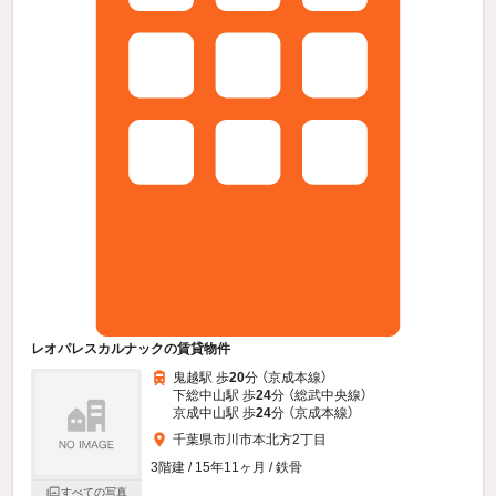
レオパレスカルナックの賃貸物件
鬼越駅 歩
20
分 （京成本線）
下総中山駅 歩
24
分 （総武中央線）
京成中山駅 歩
24
分 （京成本線）
千葉県市川市本北方2丁目
3階建 / 15年11ヶ月 / 鉄骨
すべての写真