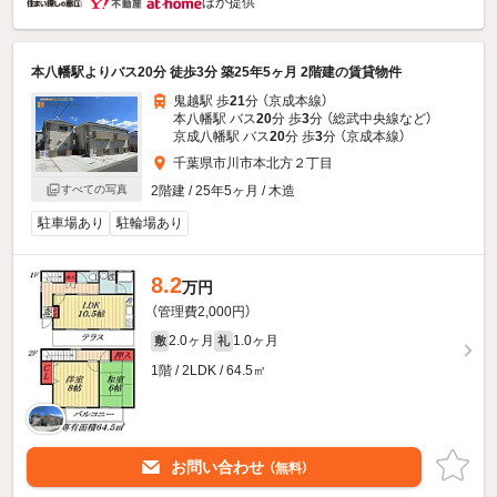
ほか提供
本八幡駅よりバス20分 徒歩3分 築25年5ヶ月 2階建の賃貸物件
鬼越駅 歩
21
分 （京成本線）
本八幡駅 バス
20
分 歩
3
分 （総武中央線
など
）
京成八幡駅 バス
20
分 歩
3
分 （京成本線）
千葉県市川市本北方２丁目
すべての写真
2階建 / 25年5ヶ月 / 木造
駐車場あり
駐輪場あり
8.2
万円
（管理費2,000円）
2.0ヶ月
1.0ヶ月
敷
礼
1階 / 2LDK / 64.5㎡
お問い合わせ
（無料）