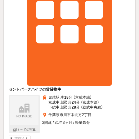
セントパークハイツの賃貸物件
鬼越駅 歩
18
分 （京成本線）
京成中山駅 歩
24
分 （京成本線）
下総中山駅 歩
28
分 （総武中央線）
千葉県市川市本北方2丁目
2階建 / 31年3ヶ月 / 軽量鉄骨
すべての写真