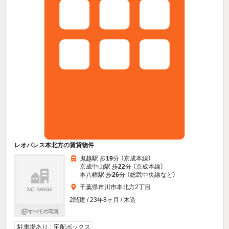
レオパレス本北方の賃貸物件
鬼越駅 歩
19
分 （京成本線）
京成中山駅 歩
22
分 （京成本線）
本八幡駅 歩
26
分 （総武中央線
など
）
千葉県市川市本北方2丁目
2階建 / 23年8ヶ月 / 木造
すべての写真
駐車場あり
宅配ボックス