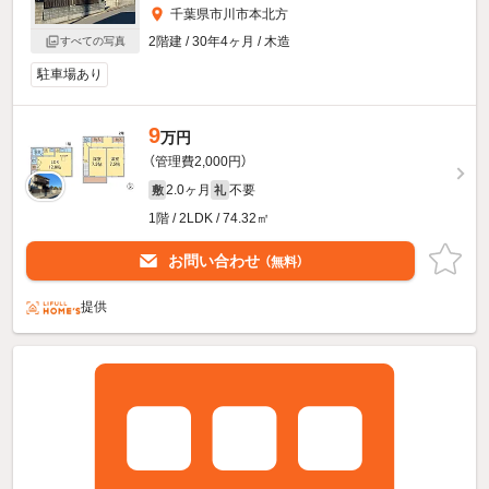
千葉県市川市本北方
2階建 / 30年4ヶ月 / 木造
すべての写真
駐車場あり
9
万円
（管理費2,000円）
2.0ヶ月
不要
敷
礼
1階 / 2LDK / 74.32㎡
お問い合わせ
（無料）
提供