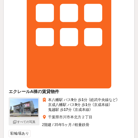
エクレールA棟の賃貸物件
本八幡駅 バス
9
分 歩
1
分 （総武中央線
など
）
京成八幡駅 バス
9
分 歩
1
分 （京成本線）
鬼越駅 歩
17
分 （京成本線）
千葉県市川市本北方２丁目
すべての写真
2階建 / 35年5ヶ月 / 軽量鉄骨
駐輪場あり