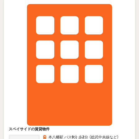
スペイサイドの賃貸物件
本八幡駅 バス
9
分 歩
2
分 （総武中央線
など
）