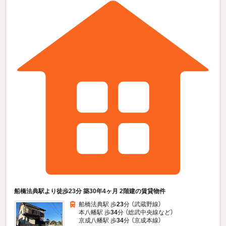
船橋法典駅より徒歩23分 築30年4ヶ月 2階建の賃貸物件
船橋法典駅 歩
23
分 （武蔵野線）
本八幡駅 歩
34
分 （総武中央線
など
）
京成八幡駅 歩
34
分 （京成本線）