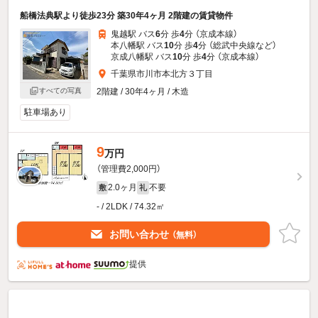
船橋法典駅より徒歩23分 築30年4ヶ月 2階建の賃貸物件
鬼越駅 バス
6
分 歩
4
分 （京成本線）
本八幡駅 バス
10
分 歩
4
分 （総武中央線
など
）
京成八幡駅 バス
10
分 歩
4
分 （京成本線）
千葉県市川市本北方３丁目
2階建 / 30年4ヶ月 / 木造
すべての写真
駐車場あり
9
万円
（管理費2,000円）
2.0ヶ月
不要
敷
礼
- / 2LDK / 74.32㎡
お問い合わせ
（無料）
提供