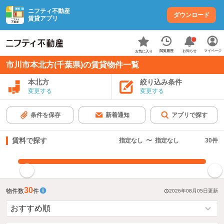
ニフティ不動産
ダウンロード
賃貸アプリ
お知らせ
閲覧履歴
マイページ
お気に入り
市川市本北方(千葉県)の賃貸物件一覧
本北方
絞り込み条件
変更する
変更する
条件を保存
新着通知
アプリで探す
賃料で探す
指定なし
〜
指定なし
30
件
指定した賃料で絞り込む
30
物件数
件
2026年08月05日
更新