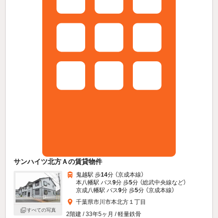
サンハイツ北方Ａの賃貸物件
鬼越駅 歩
14
分 （京成本線）
本八幡駅 バス
9
分 歩
5
分 （総武中央線
など
）
京成八幡駅 バス
9
分 歩
5
分 （京成本線）
千葉県市川市本北方１丁目
すべての写真
2階建 / 33年5ヶ月 / 軽量鉄骨