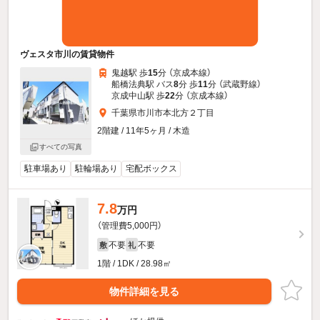
ヴェスタ市川の賃貸物件
鬼越駅 歩
15
分 （京成本線）
船橋法典駅 バス
8
分 歩
11
分 （武蔵野線）
京成中山駅 歩
22
分 （京成本線）
千葉県市川市本北方２丁目
2階建 / 11年5ヶ月 / 木造
すべての写真
駐車場あり
駐輪場あり
宅配ボックス
7.8
万円
（管理費5,000円）
不要
不要
敷
礼
1階 / 1DK / 28.98㎡
物件詳細を見る