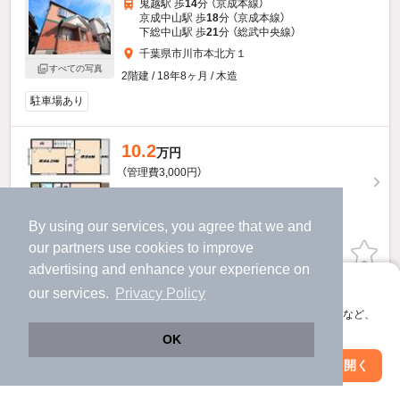
鬼越駅 歩
14
分 （京成本線）
京成中山駅 歩
18
分 （京成本線）
下総中山駅 歩
21
分 （総武中央線）
千葉県市川市本北方１
すべての写真
2階建 / 18年8ヶ月 / 木造
駐車場あり
10.2
万円
（管理費3,000円）
204,000円
不要
敷
礼
1階 / 2DK / 56.1㎡
By using our services, you agree that we and
our
partners
use cookies to improve
お問い合わせ
（無料）
advertising and enhance your experience on
アプリに切り替えて、サクサクお部屋探し
提供
our services.
Privacy Policy
会員登録なしですぐ使える。マップ検索やお気に入り保存など、
アプリ限定の便利な機能が使えます！
10.2
OK
万円
（管理費3,000円）
Web版で続行
アプリを開く
市区町村を変更
絞り込み条件を変更
204,000円
不要
敷
礼