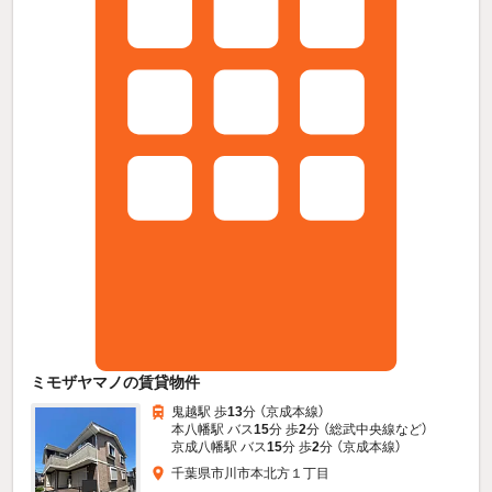
ミモザヤマノの賃貸物件
鬼越駅 歩
13
分 （京成本線）
本八幡駅 バス
15
分 歩
2
分 （総武中央線
など
）
京成八幡駅 バス
15
分 歩
2
分 （京成本線）
千葉県市川市本北方１丁目