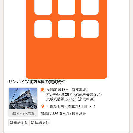
サンハイツ北方A棟の賃貸物件
鬼越駅 歩
13
分 （京成本線）
本八幡駅 歩
28
分 （総武中央線
など
）
京成八幡駅 歩
28
分 （京成本線）
千葉県市川市本北方1丁目8-12
2階建 / 33年5ヶ月 / 軽量鉄骨
すべての写真
駐車場あり
駐輪場あり