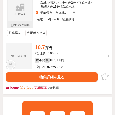
京成八幡駅 バス
9
分 歩
2
分 （京成本線）
鬼越駅 歩
15
分 （京成本線）
千葉県市川市本北方1丁目
3階建 / 15年8ヶ月 / 軽量鉄骨
すべての写真
駐車場あり
宅配ボックス
10.7
万円
（管理費6,500円）
不要
107,000円
敷
礼
1階 / 2LDK / 55.28㎡
物件詳細を見る
ほか提供