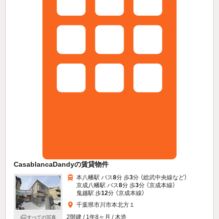
CasablancaDandyの賃貸物件
本八幡駅 バス
8
分 歩
3
分 （総武中央線
など
）
京成八幡駅 バス
8
分 歩
3
分 （京成本線）
鬼越駅 歩
12
分 （京成本線）
千葉県市川市本北方１
2階建 / 1年8ヶ月 / 木造
すべての写真