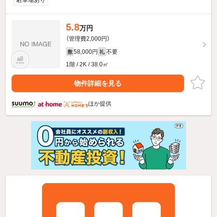
駐車場あり
5.8
万円
（管理費2,000円）
58,000円
不要
敷
礼
1階 / 2K / 38.0㎡
物件詳細を見る
ほか提供