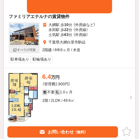
ファミリアエテルナの賃貸物件
大網駅 歩
10
分 （外房線
など
）
永田駅 歩
22
分 （外房線）
土気駅 歩
63
分 （外房線）
千葉県大網白里市駒込
2階建 / 8年6ヶ月 / 木造
すべての写真
駐車場あり
駐輪場あり
6.4
万円
（管理費2,900円）
不要
1.0ヶ月
敷
礼
1階 / 2LDK / 49.6㎡
お問い合わせ
（無料）