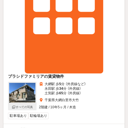
プラシドファミリアの賃貸物件
大網駅 歩
5
分 （外房線
など
）
永田駅 歩
34
分 （外房線）
土気駅 歩
65
分 （外房線）
千葉県大網白里市大竹
2階建 / 10年5ヶ月 / 木造
すべての写真
駐車場あり
駐輪場あり