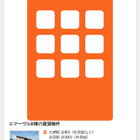
エマーヴルB棟の賃貸物件
大網駅 歩
9
分 （外房線
など
）
永田駅 歩
33
分 （外房線）