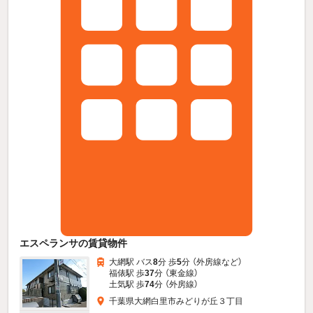
エスペランサの賃貸物件
大網駅 バス
8
分 歩
5
分 （外房線
など
）
福俵駅 歩
37
分 （東金線）
土気駅 歩
74
分 （外房線）
千葉県大網白里市みどりが丘３丁目