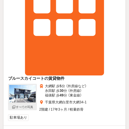
ブルースカイコートの賃貸物件
大網駅 歩
5
分 （外房線
など
）
永田駅 歩
30
分 （外房線）
福俵駅 歩
49
分 （東金線）
千葉県大網白里市大網34-1
すべての写真
2階建 / 17年3ヶ月 / 軽量鉄骨
駐車場あり