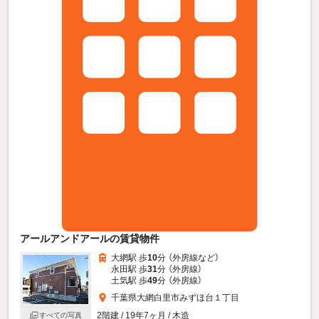
アールアンドアールの賃貸物件
大網駅 歩
10
分 （外房線
など
）
永田駅 歩
31
分 （外房線）
土気駅 歩
49
分 （外房線）
千葉県大網白里市みずほ台１丁目
2階建 / 19年7ヶ月 / 木造
すべての写真