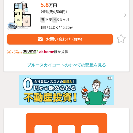
5.8
万円
（管理費4,500円）
不要
0.5ヶ月
敷
礼
1階 / 1LDK / 45.25㎡
お問い合わせ
（無料）
ほか提供
ブルースカイコートのすべての部屋を見る