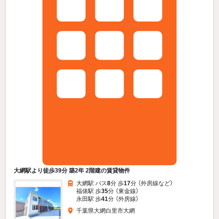
大網駅より徒歩39分 築2年 2階建の賃貸物件
大網駅 バス
8
分 歩
17
分 （外房線
など
）
福俵駅 歩
35
分 （東金線）
永田駅 歩
41
分 （外房線）
千葉県大網白里市大網