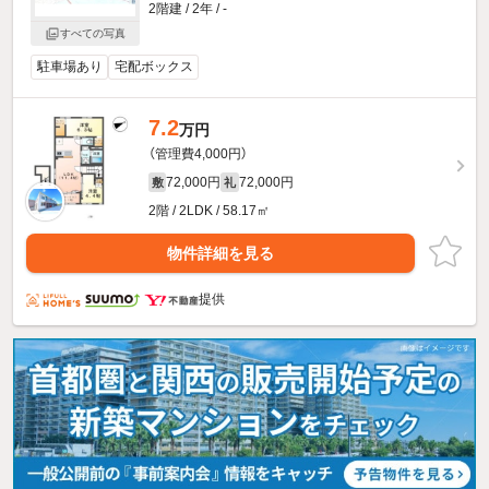
2階建 / 2年 / -
すべての写真
駐車場あり
宅配ボックス
7.2
万円
（管理費4,000円）
72,000円
72,000円
敷
礼
2階 / 2LDK / 58.17㎡
物件詳細を見る
提供