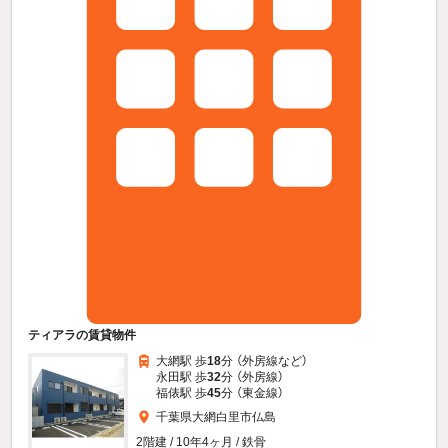
ティアラの賃貸物件
大網駅 歩
18
分 （外房線
など
）
永田駅 歩
32
分 （外房線）
福俵駅 歩
45
分 （東金線）
千葉県大網白里市仏島
2階建 / 10年4ヶ月 / 鉄骨