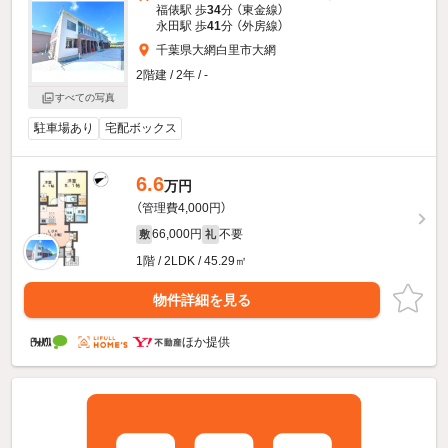
福俵駅 歩
34
分 （東金線）
永田駅 歩
41
分 （外房線）
千葉県大網白里市大網
2階建 / 2年 / -
すべての写真
駐車場あり
宅配ボックス
6.6
万円
（管理費4,000円）
66,000円
不要
敷
礼
1階 / 2LDK / 45.29㎡
物件詳細を見る
ほか提供