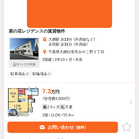
菜の花レジデンスの賃貸物件
大網駅 歩
13
分 （外房線
など
）
永田駅 歩
31
分 （外房線）
千葉県大網白里市みやこ野２丁目
2階建 / 2年10ヶ月 / 木造
すべての写真
駐車場あり
駐輪場あり
7.3
万円
（管理費4,000円）
2.0ヶ月
不要
敷
礼
1階 / 1LDK / 55.9㎡
お問い合わせ
（無料）