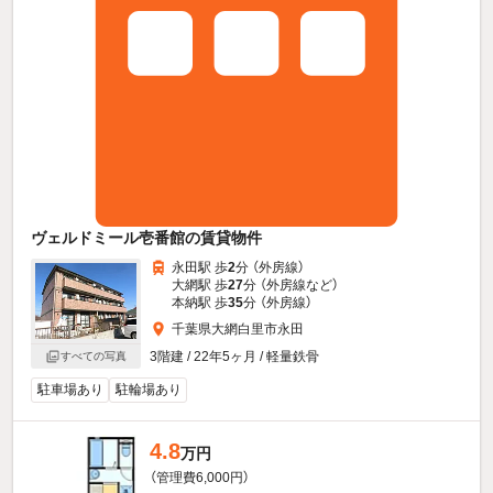
ヴェルドミール壱番館の賃貸物件
永田駅 歩
2
分 （外房線）
大網駅 歩
27
分 （外房線
など
）
本納駅 歩
35
分 （外房線）
千葉県大網白里市永田
3階建 / 22年5ヶ月 / 軽量鉄骨
すべての写真
駐車場あり
駐輪場あり
4.8
万円
（管理費6,000円）