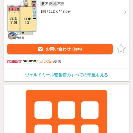
不要
不要
敷
礼
1階 / 1LDK / 48.0㎡
お問い合わせ
（無料）
提供
ヴェルドミール壱番館のすべての部屋を見る