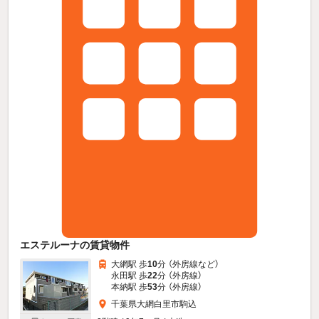
エステルーナの賃貸物件
大網駅 歩
10
分 （外房線
など
）
永田駅 歩
22
分 （外房線）
本納駅 歩
53
分 （外房線）
千葉県大網白里市駒込