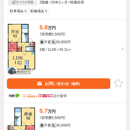
2階建 / 20年2ヶ月 / 軽量鉄骨
すべての写真
駐車場あり
駐輪場あり
5.8
万円
（管理費5,500円）
不要
50,000円
敷
礼
2階 / 1LDK / 45.11㎡
お問い合わせ
（無料）
ほか提供
5.7
万円
（管理費5,500円）
不要
30,000円
敷
礼