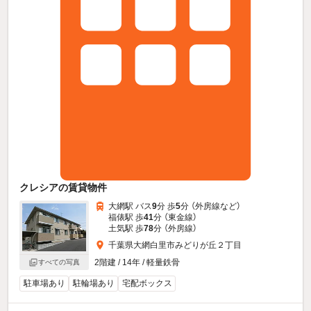
クレシアの賃貸物件
大網駅 バス
9
分 歩
5
分 （外房線
など
）
福俵駅 歩
41
分 （東金線）
土気駅 歩
78
分 （外房線）
千葉県大網白里市みどりが丘２丁目
2階建 / 14年 / 軽量鉄骨
すべての写真
駐車場あり
駐輪場あり
宅配ボックス