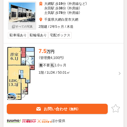
大網駅 歩
19
分 （外房線
など
）
永田駅 歩
38
分 （外房線）
土気駅 歩
78
分 （外房線）
千葉県大網白里市大網
2階建 / 2年5ヶ月 / 木造
すべての写真
駐車場あり
駐輪場あり
宅配ボックス
7.5
万円
（管理費4,100円）
不要
1.0ヶ月
敷
礼
1階 / 1LDK / 50.01㎡
お問い合わせ
（無料）
ほか提供