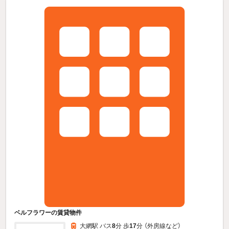
ベルフラワーの賃貸物件
大網駅 バス
8
分 歩
17
分 （外房線
など
）