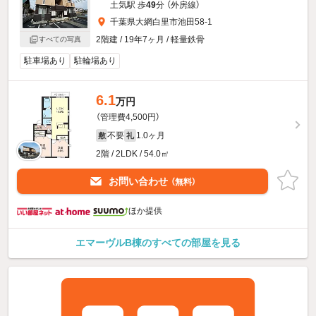
土気駅 歩
49
分 （外房線）
千葉県大網白里市池田58-1
2階建 / 19年7ヶ月 / 軽量鉄骨
すべての写真
駐車場あり
駐輪場あり
6.1
万円
（管理費4,500円）
不要
1.0ヶ月
敷
礼
2階 / 2LDK / 54.0㎡
お問い合わせ
（無料）
ほか提供
エマーヴルB棟のすべての部屋を見る