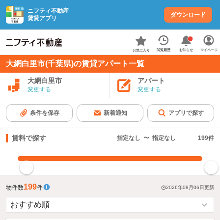
ニフティ不動産
ダウンロード
賃貸アプリ
お知らせ
閲覧履歴
マイページ
お気に入り
大網白里市(千葉県)の賃貸アパート一覧
大網白里市
アパート
変更する
変更する
条件を保存
新着通知
アプリで探す
賃料で探す
指定なし
〜
指定なし
199
件
指定した賃料で絞り込む
199
物件数
件
2026年08月06日
更新