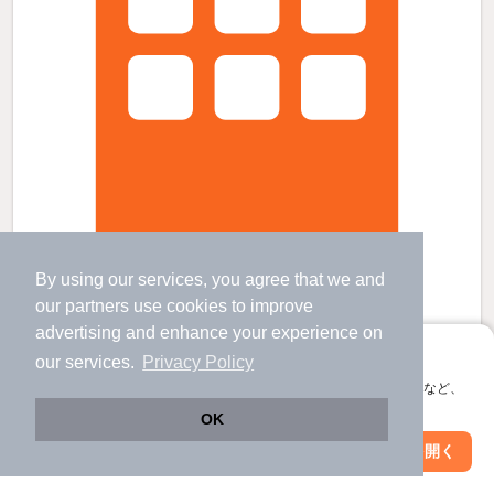
By using our services, you agree that we and
サンコート大網の賃貸物件
our
partners
use cookies to improve
大網駅 歩
10
分 （外房線
など
）
永田駅 歩
37
分 （外房線）
advertising and enhance your experience on
千葉県大網白里市大網
アプリに切り替えて、サクサクお部屋探し
our services.
Privacy Policy
2階建 / 27年1ヶ月 / 軽量鉄骨
会員登録なしですぐ使える。マップ検索やお気に入り保存など、
すべての写真
アプリ限定の便利な機能が使えます！
OK
駐車場あり
Web版で続行
アプリを開く
市区町村を変更
絞り込み条件を変更