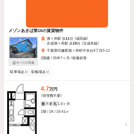
メゾンあきば第16の賃貸物件
酒々井駅 歩
11
分 （成田線）
京成酒々井駅 歩
19
分 （京成本線）
千葉県印旛郡酒々井町中央台4丁目5-12
2階建 / 35年7ヶ月 / 軽量鉄骨
すべての写真
駐車場あり
駐輪場あり
4.7
万円
（管理費不要）
不要
1.0ヶ月
敷
礼
1階 / 1K / 19.41㎡