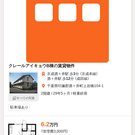
クレールアイキョウB棟の賃貸物件
京成酒々井駅 歩
3
分 （京成本線）
酒々井駅 歩
12
分 （成田線）
千葉県印旛郡酒々井町上岩橋104-1
2階建 / 29年5ヶ月 / 軽量鉄骨
すべての写真
駐車場あり
6.2
万円
（管理費3,000円）