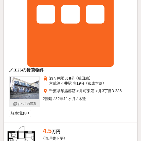
ノエルの賃貸物件
酒々井駅 歩
8
分 （成田線）
京成酒々井駅 歩
19
分 （京成本線）
千葉県印旛郡酒々井町東酒々井3丁目3-386
2階建 / 32年11ヶ月 / 木造
すべての写真
駐車場あり
4.5
万円
（管理費不要）