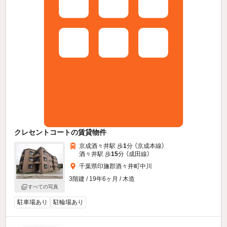
クレセントコートの賃貸物件
京成酒々井駅 歩
1
分 （京成本線）
酒々井駅 歩
15
分 （成田線）
千葉県印旛郡酒々井町中川
3階建 / 19年6ヶ月 / 木造
すべての写真
駐車場あり
駐輪場あり