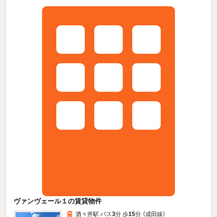
ヴァンヴェール１の賃貸物件
酒々井駅 バス
3
分 歩
15
分 （成田線）