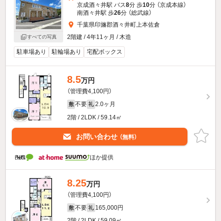
京成酒々井駅 バス
8
分 歩
10
分 （京成本線）
南酒々井駅 歩
26
分 （総武線）
千葉県印旛郡酒々井町上本佐倉
2階建 / 4年11ヶ月 / 木造
すべての写真
駐車場あり
駐輪場あり
宅配ボックス
8.5
万円
（管理費4,100円）
不要
2.0ヶ月
敷
礼
2階 / 2LDK / 59.14㎡
お問い合わせ
（無料）
ほか提供
8.25
万円
（管理費4,100円）
不要
165,000円
敷
礼
2階 / 2LDK / 59.09㎡