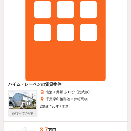
ハイム・レーベンの賃貸物件
南酒々井駅 歩
10
分 （総武線）
千葉県印旛郡酒々井町馬橋
2階建 / 36年 / 木造
すべての写真
3.7
万円