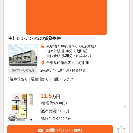
中川レジデンス2の賃貸物件
京成酒々井駅 歩
1
分 （京成本線）
酒々井駅 歩
10
分 （成田線）
大佐倉駅 歩
25
分 （京成本線）
千葉県印旛郡酒々井町中川
2階建 / 7年10ヶ月 / 軽量鉄骨
すべての写真
駐車場あり
駐輪場あり
宅配ボックス
11.5
万円
（管理費5,500円）
不要
2.0ヶ月
敷
礼
2階 / 2LDK / 62.5㎡
お問い合わせ
（無料）