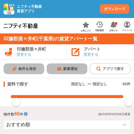
ニフティ不動産
ダウンロード
賃貸アプリ
お知らせ
閲覧履歴
マイページ
お気に入り
印旛郡酒々井町(千葉県)の賃貸アパート一覧
印旛郡酒々井町
アパート
変更する
変更する
条件を保存
新着通知
アプリで探す
賃料で探す
指定なし
〜
指定なし
66
件
指定した賃料で絞り込む
66
物件数
件
2026年08月08日
更新