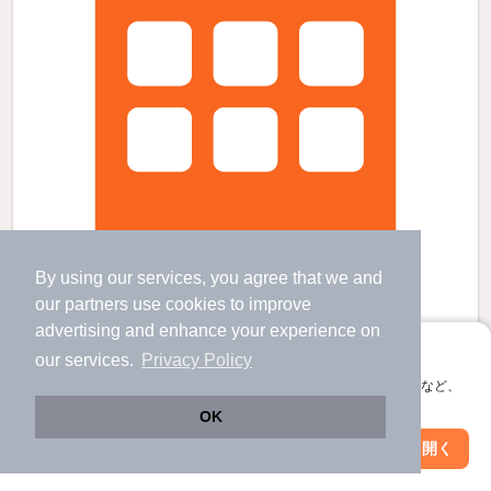
By using our services, you agree that we and
our
partners
use cookies to improve
advertising and enhance your experience on
ロワールの賃貸物件
アプリに切り替えて、サクサクお部屋探し
our services.
Privacy Policy
酒々井駅 歩
7
分 （成田線）
京成酒々井駅 歩
18
分 （京成本線）
会員登録なしですぐ使える。マップ検索やお気に入り保存など、
アプリ限定の便利な機能が使えます！
千葉県印旛郡酒々井町東酒々井2丁目
OK
2階建 / 38年2ヶ月 / 軽量鉄骨
Web版で続行
アプリを開く
すべての写真
市区町村を変更
絞り込み条件を変更
駐車場あり
駐輪場あり