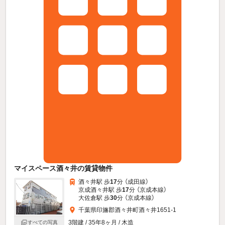
マイスペース酒々井の賃貸物件
酒々井駅 歩
17
分 （成田線）
京成酒々井駅 歩
17
分 （京成本線）
大佐倉駅 歩
30
分 （京成本線）
千葉県印旛郡酒々井町酒々井1651-1
3階建 / 35年8ヶ月 / 木造
すべての写真