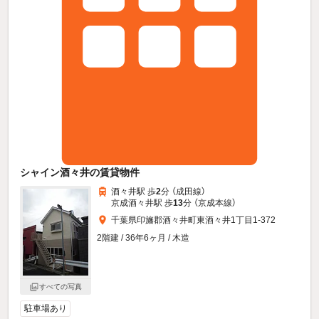
シャイン酒々井の賃貸物件
酒々井駅 歩
2
分 （成田線）
京成酒々井駅 歩
13
分 （京成本線）
千葉県印旛郡酒々井町東酒々井1丁目1-372
2階建 / 36年6ヶ月 / 木造
すべての写真
駐車場あり