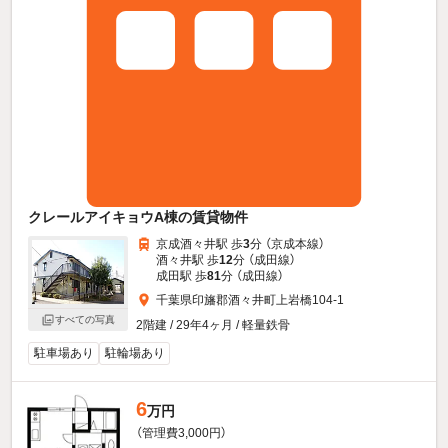
クレールアイキョウA棟の賃貸物件
京成酒々井駅 歩
3
分 （京成本線）
酒々井駅 歩
12
分 （成田線）
成田駅 歩
81
分 （成田線）
千葉県印旛郡酒々井町上岩橋104-1
すべての写真
2階建 / 29年4ヶ月 / 軽量鉄骨
駐車場あり
駐輪場あり
6
万円
（管理費3,000円）