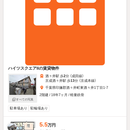
ハイツスクエアIIの賃貸物件
酒々井駅 歩
2
分 （成田線）
京成酒々井駅 歩
13
分 （京成本線）
千葉県印旛郡酒々井町東酒々井1丁目1-7
2階建 / 18年7ヶ月 / 軽量鉄骨
すべての写真
駐車場あり
駐輪場あり
5.5
万円