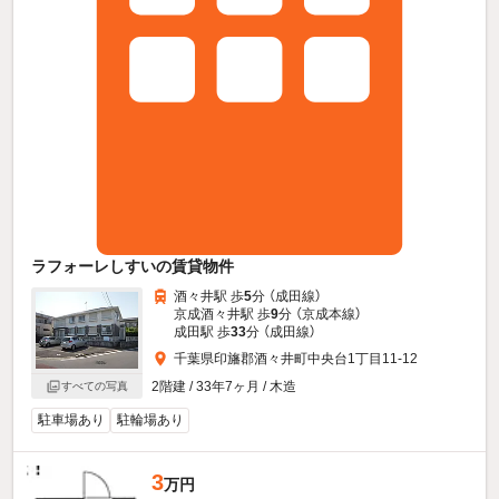
ラフォーレしすいの賃貸物件
酒々井駅 歩
5
分 （成田線）
京成酒々井駅 歩
9
分 （京成本線）
成田駅 歩
33
分 （成田線）
千葉県印旛郡酒々井町中央台1丁目11-12
2階建 / 33年7ヶ月 / 木造
すべての写真
駐車場あり
駐輪場あり
3
万円