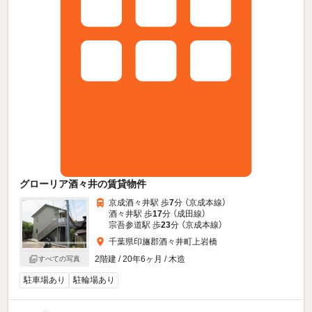
グローリア酒々井の賃貸物件
京成酒々井駅 歩
7
分 （京成本線）
酒々井駅 歩
17
分 （成田線）
宗吾参道駅 歩
23
分 （京成本線）
千葉県印旛郡酒々井町上岩橋
2階建 / 20年6ヶ月 / 木造
すべての写真
駐車場あり
駐輪場あり