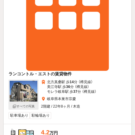
ランコントル・エストの賃貸物件
北方真桑駅 歩
14
分 （樽見線）
美江寺駅 歩
36
分 （樽見線）
モレラ岐阜駅 歩
37
分 （樽見線）
岐阜県本巣市宗慶
2階建 / 22年8ヶ月 / 木造
すべての写真
駐車場あり
駐輪場あり
4.2
万円