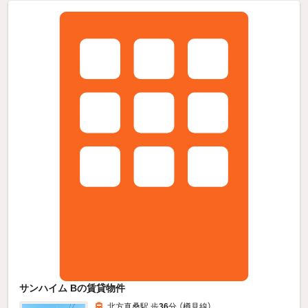
サンハイム Bの賃貸物件
北方真桑駅 歩
36
分 （樽見線）