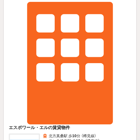
エスポワール・エルの賃貸物件
北方真桑駅 歩
10
分 （樽見線）