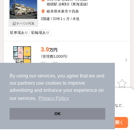
穂積駅 歩
63
分 （東海道線）
岐阜県本巣市十四条
2階建 / 33年1ヶ月 / 木造
すべての写真
駐車場あり
駐輪場あり
3.9
万円
（管理費3,000円）
不要
不要
敷
礼
2階 / 3DK / 48.46㎡
By using our services, you agree that we and
our
partners
use cookies to improve
お問い合わせ
（無料）
advertising and enhance your experience on
提供
アプリに切り替えて、サクサクお部屋探し
our services.
Privacy Policy
会員登録なしですぐ使える。マップ検索やお気に入り保存など、
ドミール安藤のすべての部屋を見る
アプリ限定の便利な機能が使えます！
OK
Web版で続行
アプリを開く
市区町村を変更
絞り込み条件を変更
他の人はこんな条件で絞り込んでいます！