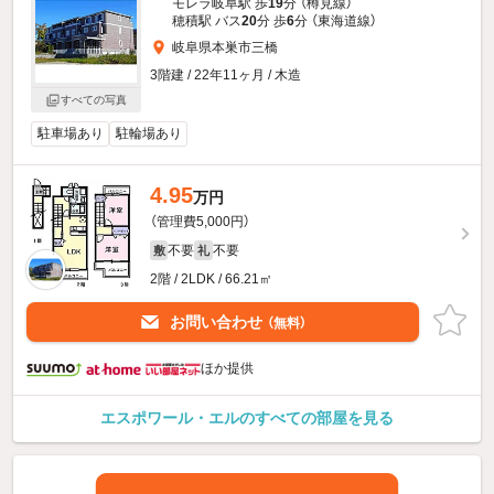
モレラ岐阜駅 歩
19
分 （樽見線）
穂積駅 バス
20
分 歩
6
分 （東海道線）
岐阜県本巣市三橋
3階建 / 22年11ヶ月 / 木造
すべての写真
駐車場あり
駐輪場あり
4.95
万円
（管理費5,000円）
不要
不要
敷
礼
2階 / 2LDK / 66.21㎡
お問い合わせ
（無料）
ほか提供
エスポワール・エルのすべての部屋を見る