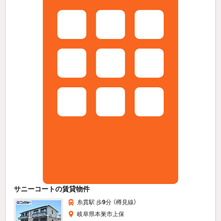
サニーコートの賃貸物件
糸貫駅 歩
9
分 （樽見線）
岐阜県本巣市上保