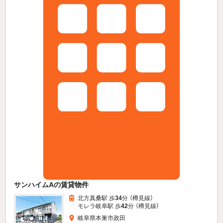
サンハイムAの賃貸物件
北方真桑駅 歩
34
分 （樽見線）
モレラ岐阜駅 歩
42
分 （樽見線）
岐阜県本巣市政田