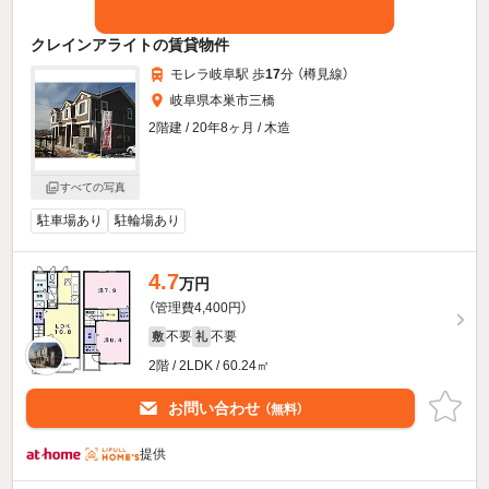
クレインアライトの賃貸物件
モレラ岐阜駅 歩
17
分 （樽見線）
岐阜県本巣市三橋
2階建 / 20年8ヶ月 / 木造
すべての写真
駐車場あり
駐輪場あり
4.7
万円
（管理費4,400円）
不要
不要
敷
礼
2階 / 2LDK / 60.24㎡
お問い合わせ
（無料）
提供