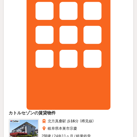
カトルセゾンの賃貸物件
北方真桑駅 歩
16
分 （樽見線）
岐阜県本巣市宗慶
2階建 / 24年11ヶ月 / 軽量鉄骨