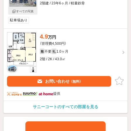
2階建 / 23年6ヶ月 / 軽量鉄骨
すべての写真
駐車場あり
4.9
万円
（管理費4,500円）
不要
1.0ヶ月
敷
礼
2階 / 2K / 43.0㎡
お問い合わせ
（無料）
提供
サニーコートのすべての部屋を見る