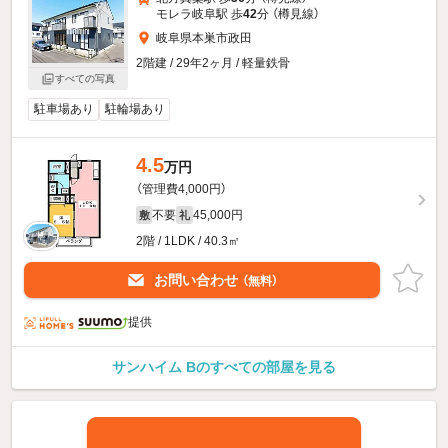
モレラ岐阜駅 歩
42
分 （樽見線）
岐阜県本巣市政田
2階建 / 29年2ヶ月 / 軽量鉄骨
すべての写真
駐車場あり
駐輪場あり
4.5
万円
（管理費4,000円）
不要
45,000円
敷
礼
2階 / 1LDK / 40.3㎡
お問い合わせ
（無料）
提供
サンハイム Bのすべての部屋を見る