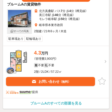
ブルームAの賃貸物件
北方真桑駅 バス
7
分 歩
4
分 （樽見線）
美江寺駅 歩
46
分 （樽見線）
モレラ岐阜駅 歩
50
分 （樽見線）
岐阜県本巣市政田
2階建 / 21年8ヶ月 / 木造
すべての写真
駐車場あり
駐輪場あり
4.3
万円
（管理費3,900円）
不要
不要
敷
礼
2階 / 2LDK / 57.22㎡
お問い合わせ
（無料）
提供
ブルームAのすべての部屋を見る