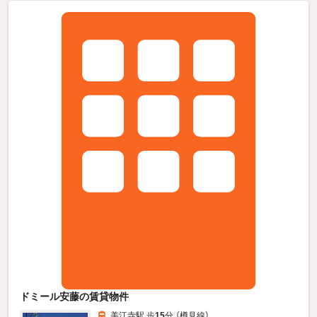
ドミール安藤の賃貸物件
美江寺駅 歩
15
分 （樽見線）