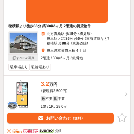
穂積駅より徒歩88分 築30年6ヶ月 2階建の賃貸物件
北方真桑駅 歩
15
分 （樽見線）
岐阜駅 バス
36
分 歩
6
分 （東海道線
など
）
穂積駅 歩
88
分 （東海道線）
岐阜県本巣市三橋４丁目
2階建 / 30年6ヶ月 / 鉄骨造
すべての写真
駐車場あり
駐輪場あり
3.2
万円
（管理費3,500円）
不要
不要
敷
礼
1階 / 1K / 28.0㎡
お問い合わせ
（無料）
提供