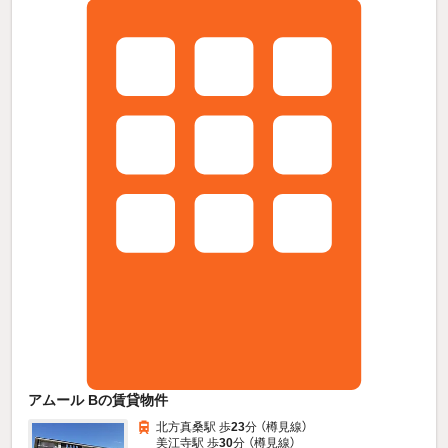
アムール Bの賃貸物件
北方真桑駅 歩
23
分 （樽見線）
美江寺駅 歩
30
分 （樽見線）