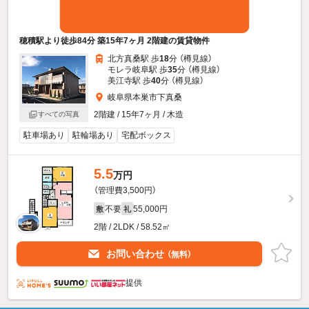
穂積駅より徒歩84分 築15年7ヶ月 2階建の賃貸物件
北方真桑駅 歩
18
分 （樽見線）
モレラ岐阜駅 歩
35
分 （樽見線）
美江寺駅 歩
40
分 （樽見線）
岐阜県本巣市下真桑
2階建 / 15年7ヶ月 / 木造
すべての写真
駐車場あり
駐輪場あり
宅配ボックス
5.5
万円
（管理費3,500円）
不要
55,000円
敷
礼
2階 / 2LDK / 58.52㎡
お問い合わせ
（無料）
提供