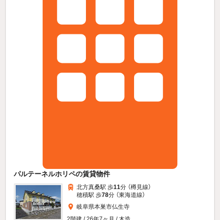
パルテーネルホリペの賃貸物件
北方真桑駅 歩
11
分 （樽見線）
穂積駅 歩
78
分 （東海道線）
岐阜県本巣市仏生寺
2階建 / 26年7ヶ月 / 木造