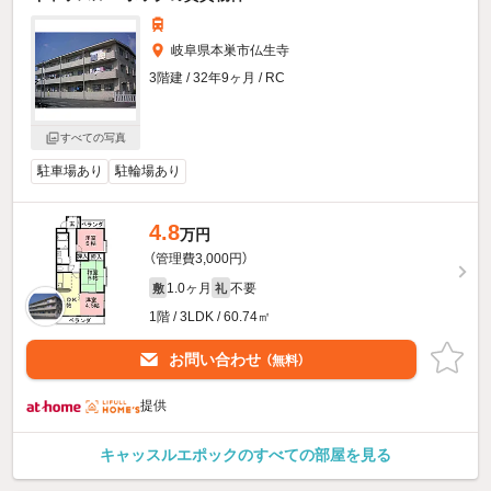
岐阜県本巣市仏生寺
3階建 / 32年9ヶ月 / RC
すべての写真
駐車場あり
駐輪場あり
4.8
万円
（管理費3,000円）
1.0ヶ月
不要
敷
礼
1階 / 3LDK / 60.74㎡
お問い合わせ
（無料）
提供
キャッスルエポックのすべての部屋を見る