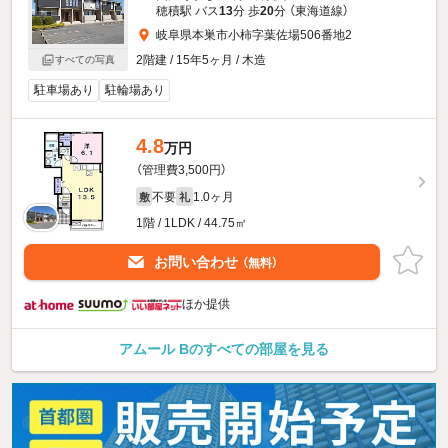
穂積駅 バス
13
分 歩
20
分 （東海道線）
岐阜県本巣市小柿字葉佐場506番地2
2階建 / 15年5ヶ月 / 木造
すべての写真
駐車場あり
駐輪場あり
4.8
万円
（管理費3,500円）
不要
1.0ヶ月
敷
礼
1階 / 1LDK / 44.75㎡
お問い合わせ
（無料）
ほか提供
アムール Bのすべての部屋を見る