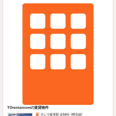
TOrentaroomの賃貸物件
モレラ岐阜駅 歩
14
分 （樽見線）