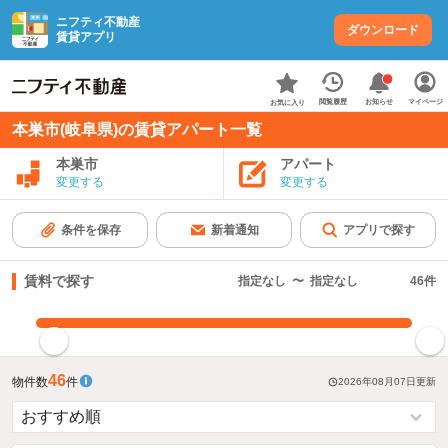
ニフティ不動産
ダウンロード
賃貸アプリ
お知らせ
閲覧履歴
マイページ
お気に入り
本巣市(岐阜県)の賃貸アパート一覧
本巣市
アパート
変更する
変更する
条件を保存
新着通知
アプリで探す
賃料で探す
指定なし
〜
指定なし
46
件
指定した賃料で絞り込む
46
物件数
件
2026年08月07日
更新