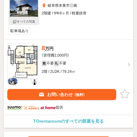
岐阜県本巣市三橋
2階建 / 9年8ヶ月 / 軽量鉄骨
すべての写真
駐車場あり
8
万円
（管理費2,000円）
不要
不要
敷
礼
2階 / 2LDK / 76.24㎡
お問い合わせ
（無料）
提供
TOrentaroomのすべての部屋を見る