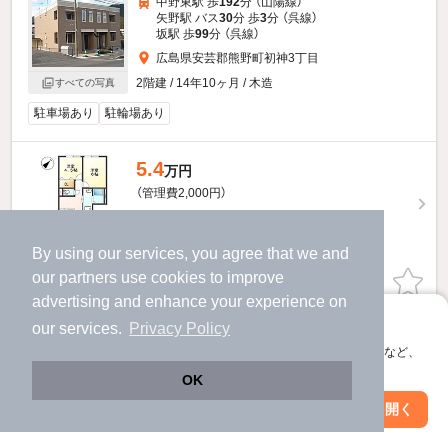
中野東駅 歩
192
分 （山陽線）
矢野駅 バス
30
分 歩
3
分 （呉線）
坂駅 歩
99
分 （呉線）
広島県安芸郡熊野町初神3丁目
2階建 / 14年10ヶ月 / 木造
すべての写真
駐車場あり
駐輪場あり
5.4
万円
（管理費2,000円）
2.0ヶ月
不要
敷
礼
1階 / 2LDK / 48.87㎡
By using our services, you agree that we and
our
partners
use cookies to improve
お問い合わせ
（無料）
advertising and enhance your experience on
アプリに切り替えて、サクサクお部屋探し
ほか提供
our services.
Privacy Policy
会員登録なしですぐ使える。マップ検索やお気に入り保存など、
アプリ限定の便利な機能が使えます！
メゾン・ド・アンジュのすべての部屋を見る
OK
Web版で続行
アプリを開く
駅・沿線を変更
絞り込み条件を変更
他の人はこんな条件で絞り込んでいます！