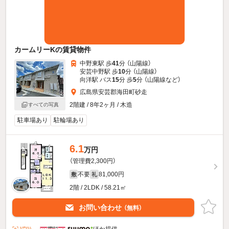
カームリーKの賃貸物件
中野東駅 歩
41
分 （山陽線）
安芸中野駅 歩
10
分 （山陽線）
向洋駅 バス
15
分 歩
5
分 （山陽線
など
）
広島県安芸郡海田町砂走
2階建 / 8年2ヶ月 / 木造
すべての写真
駐車場あり
駐輪場あり
6.1
万円
（管理費2,300円）
不要
81,000円
敷
礼
2階 / 2LDK / 58.21㎡
お問い合わせ
（無料）