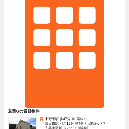
若葉Gの賃貸物件
中野東駅 歩
47
分 （山陽線）
海田市駅 バス
15
分 歩
7
分 （山陽線
など
）
安芸中野駅 歩
25
分 （山陽線）