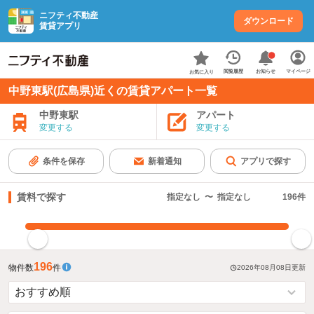
ニフティ不動産
ダウンロード
賃貸アプリ
お知らせ
閲覧履歴
マイページ
お気に入り
中野東駅(広島県)近くの賃貸アパート一覧
中野東駅
アパート
変更する
変更する
条件を保存
新着通知
アプリで探す
賃料で探す
指定なし
〜
指定なし
196
件
指定した賃料で絞り込む
196
物件数
件
2026年08月08日
更新