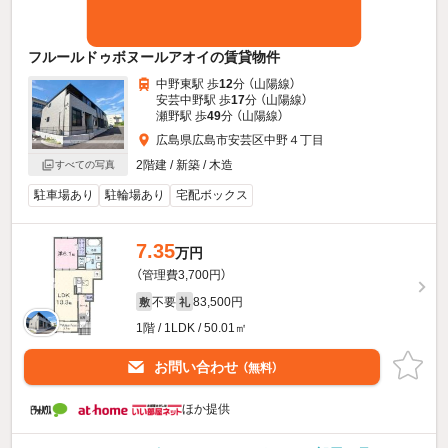
フルールドゥボヌールアオイの賃貸物件
中野東駅 歩
12
分 （山陽線）
安芸中野駅 歩
17
分 （山陽線）
瀬野駅 歩
49
分 （山陽線）
広島県広島市安芸区中野４丁目
2階建 / 新築 / 木造
すべての写真
駐車場あり
駐輪場あり
宅配ボックス
7.35
万円
（管理費3,700円）
不要
83,500円
敷
礼
1階 / 1LDK / 50.01㎡
お問い合わせ
（無料）
ほか提供