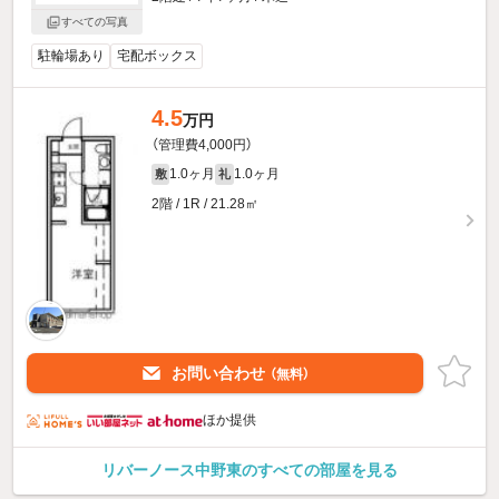
すべての写真
駐輪場あり
宅配ボックス
4.5
万円
（管理費4,000円）
1.0ヶ月
1.0ヶ月
敷
礼
2階 / 1R / 21.28㎡
お問い合わせ
（無料）
ほか提供
リバーノース中野東のすべての部屋を見る