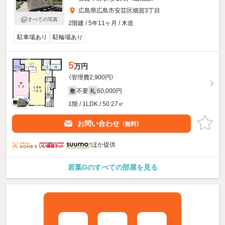
広島県広島市安芸区畑賀3丁目
すべての写真
2階建 / 5年11ヶ月 / 木造
駐車場あり
駐輪場あり
5
万円
（管理費2,900円）
不要
60,000円
敷
礼
1階 / 1LDK / 50.27㎡
お問い合わせ
（無料）
ほか提供
若葉Gのすべての部屋を見る