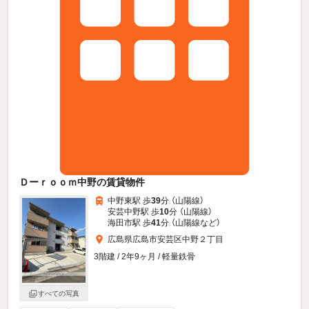
Ｄーｒｏｏｍ中野の賃貸物件
中野東駅 歩
39
分 （山陽線）
安芸中野駅 歩
10
分 （山陽線）
海田市駅 歩
41
分 （山陽線
など
）
広島県広島市安芸区中野２丁目
3階建 / 2年9ヶ月 / 軽量鉄骨
すべての写真