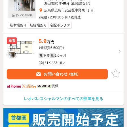
海田市駅 歩
48
分 （山陽線
など
）
広島県広島市安芸区中野東1丁目
すべての写真
2階建 / 23年10ヶ月 / 鉄骨造
駐車場あり
駐輪場あり
宅配ボックス
5.9
新着
万円
（管理費5,500円）
不要
1.0ヶ月
敷
礼
2階 / 1K / 23.18㎡
お問い合わせ
（無料）
提供
レオパレスシャルマンのすべての部屋を見る