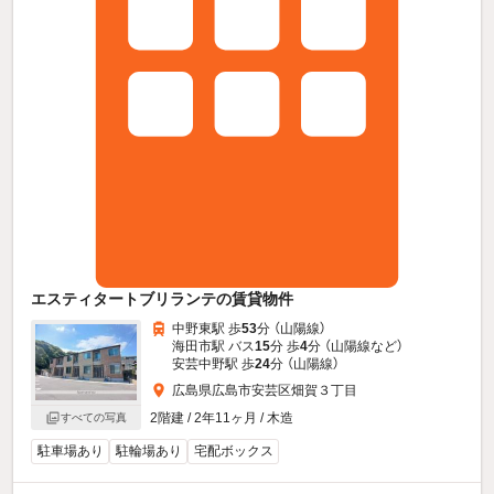
エスティタートブリランテの賃貸物件
中野東駅 歩
53
分 （山陽線）
海田市駅 バス
15
分 歩
4
分 （山陽線
など
）
安芸中野駅 歩
24
分 （山陽線）
広島県広島市安芸区畑賀３丁目
2階建 / 2年11ヶ月 / 木造
すべての写真
駐車場あり
駐輪場あり
宅配ボックス