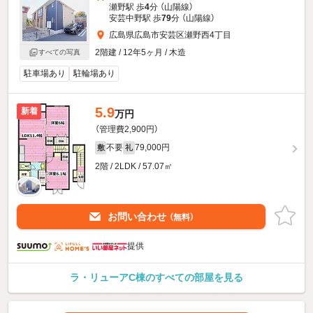
瀬野駅 歩
4
分 （山陽線）
安芸中野駅 歩
79
分 （山陽線）
広島県広島市安芸区瀬野西4丁目
2階建 / 12年5ヶ月 / 木造
すべての写真
駐車場あり
駐輪場あり
5.9
新着
万円
（管理費2,900円）
不要
79,000円
敷
礼
2階 / 2LDK / 57.07㎡
お問い合わせ
（無料）
提供
ラ・リューアC棟のすべての部屋を見る