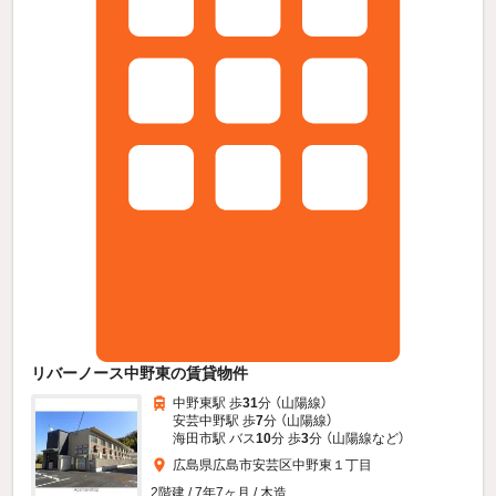
リバーノース中野東の賃貸物件
中野東駅 歩
31
分 （山陽線）
安芸中野駅 歩
7
分 （山陽線）
海田市駅 バス
10
分 歩
3
分 （山陽線
など
）
広島県広島市安芸区中野東１丁目
2階建 / 7年7ヶ月 / 木造