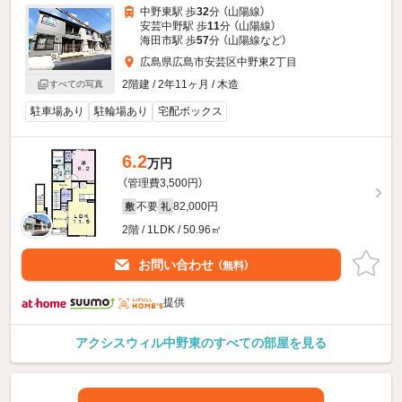
中野東駅 歩
32
分 （山陽線）
安芸中野駅 歩
11
分 （山陽線）
海田市駅 歩
57
分 （山陽線
など
）
広島県広島市安芸区中野東2丁目
2階建 / 2年11ヶ月 / 木造
すべての写真
駐車場あり
駐輪場あり
宅配ボックス
6.2
万円
（管理費3,500円）
不要
82,000円
敷
礼
2階 / 1LDK / 50.96㎡
お問い合わせ
（無料）
提供
アクシスウィル中野東のすべての部屋を見る