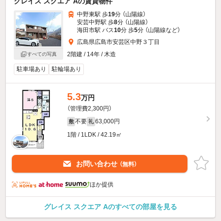
グレイス スクエア Aの賃貸物件
中野東駅 歩
19
分 （山陽線）
安芸中野駅 歩
8
分 （山陽線）
海田市駅 バス
10
分 歩
5
分 （山陽線
など
）
広島県広島市安芸区中野３丁目
2階建 / 14年 / 木造
すべての写真
駐車場あり
駐輪場あり
5.3
万円
（管理費2,300円）
不要
63,000円
敷
礼
1階 / 1LDK / 42.19㎡
お問い合わせ
（無料）
ほか提供
グレイス スクエア Aのすべての部屋を見る