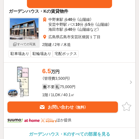
ガーデンハウス・Kの賃貸物件
中野東駅 歩
40
分 （山陽線）
安芸中野駅 バス
10
分 歩
5
分 （山陽線）
海田市駅 歩
40
分 （山陽線
など
）
広島県広島市安芸区畑賀１丁目
2階建 / 2年 / 木造
すべての写真
駐車場あり
駐輪場あり
宅配ボックス
6.5
万円
（管理費3,500円）
不要
75,000円
敷
礼
1階 / 1LDK / 40.1㎡
お問い合わせ
（無料）
ほか提供
ガーデンハウス・Kのすべての部屋を見る