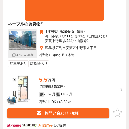
ネーブルの賃貸物件
中野東駅 歩
20
分 （山陽線）
海田市駅 バス
11
分 歩
11
分 （山陽線
など
）
安芸中野駅 歩
24
分 （山陽線）
広島県広島市安芸区中野東３丁目
2階建 / 1年6ヶ月 / 木造
すべての写真
駐車場あり
駐輪場あり
5.5
万円
（管理費3,500円）
2.0ヶ月
1.0ヶ月
敷
礼
2階 / 1LDK / 43.31㎡
お問い合わせ
（無料）
ほか提供