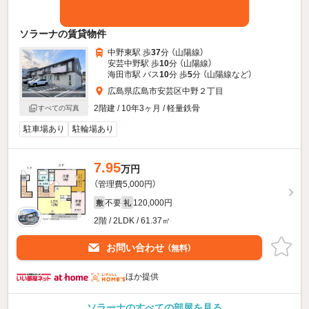
ソラーナの賃貸物件
中野東駅 歩
37
分 （山陽線）
安芸中野駅 歩
10
分 （山陽線）
海田市駅 バス
10
分 歩
5
分 （山陽線
など
）
広島県広島市安芸区中野２丁目
2階建 / 10年3ヶ月 / 軽量鉄骨
すべての写真
駐車場あり
駐輪場あり
7.95
万円
（管理費5,000円）
不要
120,000円
敷
礼
2階 / 2LDK / 61.37㎡
お問い合わせ
（無料）
ほか提供
ソラーナのすべての部屋を見る