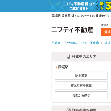
岡場駅(兵庫県)近くのアパートの賃貸物件
借りる
賃貸
不動産・住宅情報のニフティ不動産
賃貸
検索中のエリア
岡場駅
駅を変更
市区町村を変更
地図から探す
詳細条件を編集