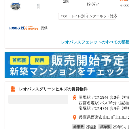
1階
19.87㎡
6,00
バス・トイレ別
インターネット対応
提供
レオパレスフェレットのすべての部
レオパレスグリーンヒルズの賃貸物件
岡場駅 バス
19
分 歩
3
分 （
西宮名塩駅 バス
19
分 （福知
宝塚駅 バス
47
分 歩
4
分 （
兵庫県西宮市山口町上山口
2階建
25年5ヶ
総階数
築年数