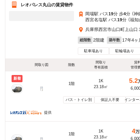
レオパレス丸山の賃貸物件
岡場駅 バス
19
分 歩
4
分 （
西宮名塩駅 バス
19
分 （福知
兵庫県西宮市山口町上山口
2階建
17年4ヶ
総階数
築年数
駐車場あり
駐輪場あり
間取り
賃
間取り図
階数
専有面積
管理
新着
5.2
1K
1階
23.18㎡
6,00
バス・トイレ別
保証人不要
インター
提供
4
1K
万
1階
23.18㎡
6,00