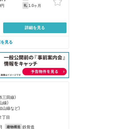
1.0ヶ月
0円
礼
詳細を見る
屋を見る
神鉄三田線）
山線）
福知山線
など
）
２丁目
月
鉄骨造
建物構造