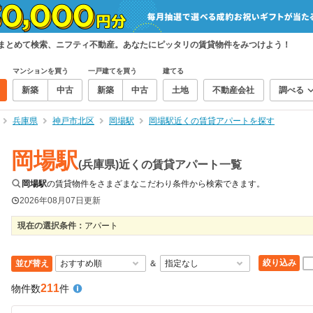
をまとめて検索、ニフティ不動産。あなたにピッタリの賃貸物件をみつけよう！
マンションを買う
一戸建てを買う
建てる
新築
中古
新築
中古
土地
不動産会社
調べる
兵庫県
神戸市北区
岡場駅
岡場駅近くの賃貸アパートを探す
岡場駅
(兵庫県)近くの賃貸アパート一覧
岡場駅
の賃貸物件をさまざまなこだわり条件から検索できます。
2026年08月07日
更新
現在の選択条件：
アパート
絞り込み
並び替え
＆
211
物件数
件