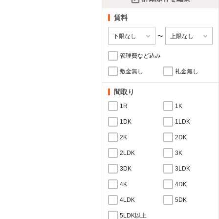
賃料
〜
管理費など込み
敷金無し
礼金無し
間取り
1R
1K
1DK
1LDK
2K
2DK
2LDK
3K
3DK
3LDK
4K
4DK
4LDK
5DK
5LDK以上