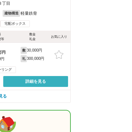
３丁目
月
軽量鉄骨
建物構造
宅配ボックス
料
敷金
お気に入り
費等
礼金
30,000円
敷
万円
300,000円
0円
礼
ーリング
詳細を見る
見る