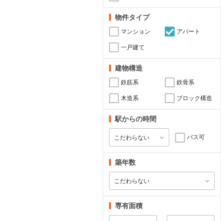
物件タイプ
マンション
アパート
一戸建て
建物構造
鉄筋系
鉄骨系
木造系
ブロック構造
駅からの時間
バス可
築年数
専有面積