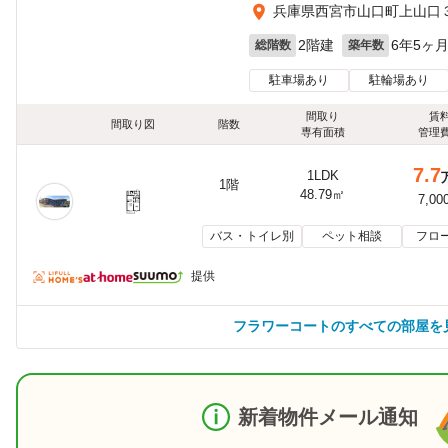
兵庫県西宮市山口町上山口
2階建
6年5ヶ
総階数
築年数
駐車場あり
駐輪場あり
間取り
賃
間取り図
階数
専有面積
管理
7.7
1LDK
1階
48.79㎡
7,00
バス・トイレ別
ペット相談
フロ
提供
フラワーコートのすべての部屋を
新着物件メール通知