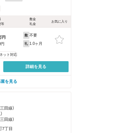
料
敷金
お気に入り
費等
礼金
不要
敷
万円
1.0ヶ月
0円
礼
ネット対応
詳細を見る
部屋を見る
鉄三田線）
）
鉄三田線）
町7丁目