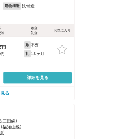
月
鉄骨造
建物構造
料
敷金
お気に入り
費等
礼金
不要
敷
万円
1.0ヶ月
0円
礼
詳細を見る
を見る
神鉄三田線）
 （福知山線）
線）