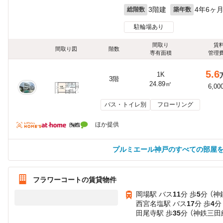
3階建
4年6ヶ
総階数
築年数
駐輪場あり
間取り
賃
間取り図
階数
専有面積
管理
5.6
1K
3階
24.89㎡
6,00
バス・トイレ別
フローリング
ほか提供
プルミエール神戸のすべての部屋
フラワーコートの賃貸物件
岡場駅 バス
11
分 歩
5
分 （
西宮名塩駅 バス
17
分 歩
4
分
田尾寺駅 歩
35
分 （神鉄三田