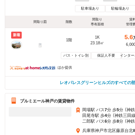
駐車場あり
駐輪場あり
間取り
賃
間取り図
階数
専有面積
管理
新着
5.6
1K
1階
23.18㎡
6,00
バス・トイレ別
保証人不要
インター
ほか提供
レオパレスグリーンヒルズのすべての
プルミエール神戸の賃貸物件
岡場駅 バス
7
分 歩
5
分 （神
田尾寺駅 歩
4
分 （神鉄三田線
二郎駅 バス
6
分 歩
8
分 （神
兵庫県神戸市北区藤原台北