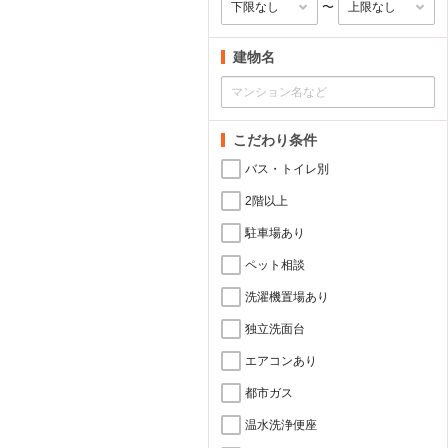
〜
建物名
こだわり条件
バス・トイレ別
2階以上
駐車場あり
ペット相談
洗濯機置場あり
独立洗面台
エアコンあり
都市ガス
温水洗浄便座