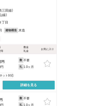
神鉄三田線）
山線）
３丁目
月
木造
建物構造
料
敷金
お気に入り
費等
礼金
不要
敷
万円
1.0ヶ月
0円
礼
ネット対応
詳細を見る
不要
敷
円
1.0ヶ月
0円
礼