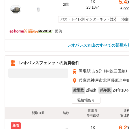
5.4
1K
2階
23.18㎡
6,00
バス・トイレ別
インターネット対応
浴室
提供
レオパレス丸山のすべての部屋を
レオパレスフェレットの賃貸物件
岡場駅 歩
5
分 （神鉄三田線）
兵庫県神戸市北区藤原台中町2
2階建
24年10
総階数
築年数
駐輪場あり
間取り
賃
間取り図
階数
専有面積
管理
新着
6.2
1K