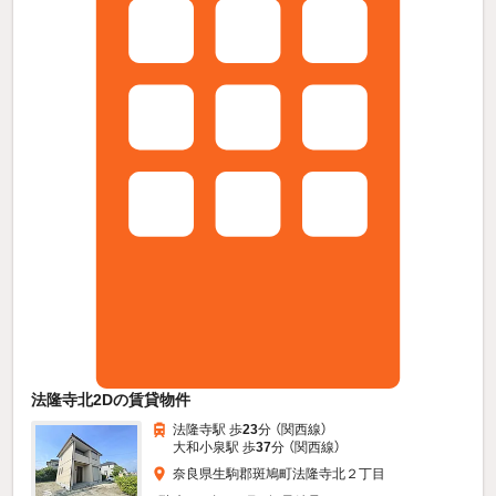
法隆寺北2Dの賃貸物件
法隆寺駅 歩
23
分 （関西線）
大和小泉駅 歩
37
分 （関西線）
奈良県生駒郡斑鳩町法隆寺北２丁目