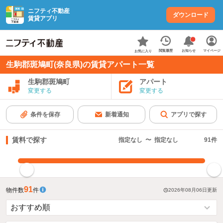
ニフティ不動産
ダウンロード
賃貸アプリ
お知らせ
閲覧履歴
マイページ
お気に入り
生駒郡斑鳩町(奈良県)の賃貸アパート一覧
生駒郡斑鳩町
アパート
変更する
変更する
条件を保存
新着通知
アプリで探す
賃料で探す
指定なし
〜
指定なし
91
件
指定した賃料で絞り込む
91
物件数
件
2026年08月06日
更新