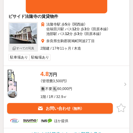
ビサイド法隆寺の賃貸物件
法隆寺駅 歩
5
分 （関西線）
佐味田川駅 バス
12
分 歩
3
分 （田原本線）
池部駅 バス
12
分 歩
3
分 （田原本線）
奈良県生駒郡斑鳩町阿波2丁目
2階建 / 17年11ヶ月 / 木造
すべての写真
駐車場あり
駐輪場あり
4.8
万円
（管理費3,500円）
不要
60,000円
敷
礼
1階 / 1R / 32.9㎡
お問い合わせ
（無料）
ほか提供