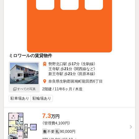
ミロワールの賃貸物件
勢野北口駅 歩
17
分 （生駒線）
王寺駅 歩
21
分 （関西線
など
）
新王寺駅 歩
21
分 （田原本線）
奈良県生駒郡斑鳩町龍田西6丁目
2階建 / 11年6ヶ月 / 木造
すべての写真
駐車場あり
駐輪場あり
7.3
万円
（管理費4,100円）
不要
90,000円
敷
礼