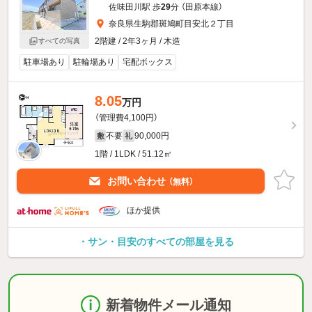
佐味田川駅 歩
29
分 （田原本線）
奈良県生駒郡斑鳩町目安北２丁目
2階建 / 2年3ヶ月 / 木造
すべての写真
駐車場あり
駐輪場あり
宅配ボックス
8.05
万円
（管理費4,100円）
不要
90,000円
敷
礼
1階 / 1LDK / 51.12㎡
お問い合わせ
（無料）
ほか提供
・サン・目安のすべての部屋を見る
新着物件メール通知