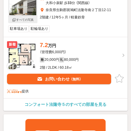
大和小泉駅 歩
33
分 （関西線）
奈良県生駒郡斑鳩町法隆寺南２丁目12-11
2階建 / 12年5ヶ月 / 軽量鉄骨
すべての写真
駐車場あり
駐輪場あり
7.2
新着
万円
（管理費6,000円）
20,000円
80,000円
敷
礼
2階 / 2LDK / 60.18㎡
お問い合わせ
（無料）
提供
コンフォート法隆寺５のすべての部屋を見る