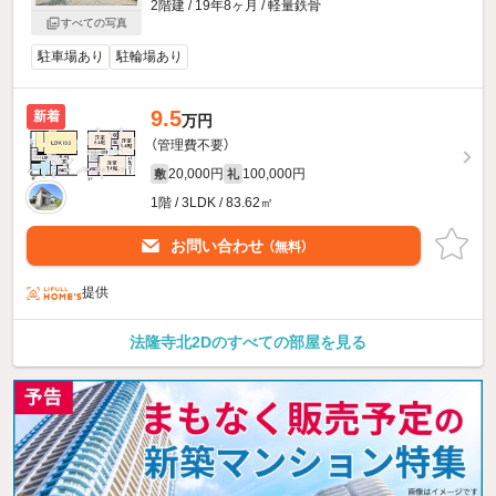
2階建 / 19年8ヶ月 / 軽量鉄骨
すべての写真
駐車場あり
駐輪場あり
9.5
新着
万円
（管理費不要）
20,000円
100,000円
敷
礼
1階 / 3LDK / 83.62㎡
お問い合わせ
（無料）
提供
法隆寺北2Dのすべての部屋を見る