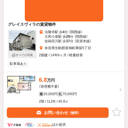
グレイスヴィラの賃貸物件
法隆寺駅 歩
4
分 （関西線）
大和小泉駅 歩
29
分 （関西線）
佐味田川駅 歩
37
分 （田原本線）
奈良県生駒郡斑鳩町興留5丁目
2階建 / 14年6ヶ月 / 軽量鉄骨
すべての写真
駐車場あり
6.8
万円
（管理費不要）
20,000円
70,000円
敷
礼
2階 / 1LDK / 45.8㎡
お問い合わせ
（無料）
ほか提供