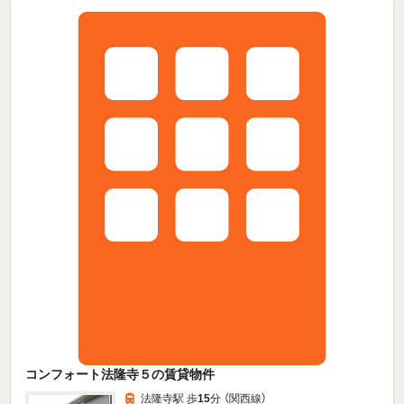
コンフォート法隆寺５の賃貸物件
法隆寺駅 歩
15
分 （関西線）