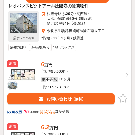
レオパレスビクトアール法隆寺の賃貸物件
法隆寺駅 歩
20
分 （関西線）
大和小泉駅 歩
30
分 （関西線）
筒井駅 歩
54
分 （橿原線）
奈良県生駒郡斑鳩町法隆寺南３丁目
2階建 / 23年4ヶ月 / 鉄骨造
すべての写真
駐車場あり
駐輪場あり
宅配ボックス
6
新着
万円
（管理費5,000円）
不要
1.0ヶ月
敷
礼
1階 / 1K / 23.18㎡
お問い合わせ
（無料）
ほか提供
6.2
新着
万円
（管理費5,000円）