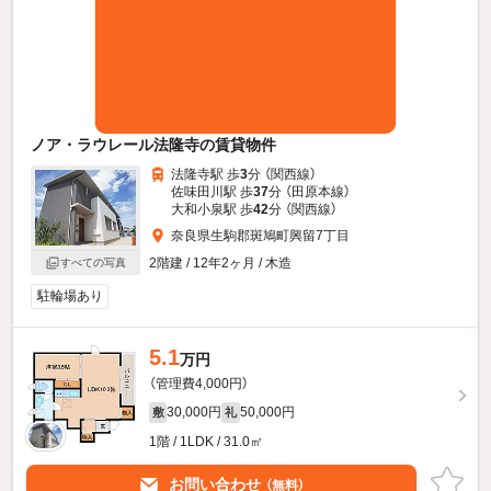
ノア・ラウレール法隆寺の賃貸物件
法隆寺駅 歩
3
分 （関西線）
佐味田川駅 歩
37
分 （田原本線）
大和小泉駅 歩
42
分 （関西線）
奈良県生駒郡斑鳩町興留7丁目
2階建 / 12年2ヶ月 / 木造
すべての写真
駐輪場あり
5.1
万円
（管理費4,000円）
30,000円
50,000円
敷
礼
1階 / 1LDK / 31.0㎡
お問い合わせ
（無料）