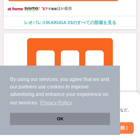
ほか提供
レオパレスIKARUGA 23のすべての部屋を見る
By using our services, you agree that we and
our
partners
use cookies to improve
advertising and enhance your experience on
アプリに切り替えて、サクサクお部屋探し
our services.
Privacy Policy
会員登録なしですぐ使える。マップ検索やお気に入り保存など、
アプリ限定の便利な機能が使えます！
OK
Web版で続行
アプリを開く
市区町村を変更
絞り込み条件を変更