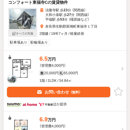
コンフォート東福寺Cの賃貸物件
法隆寺駅 歩
23
分 （関西線）
大和小泉駅 歩
27
分 （関西線）
平端駅 歩
53
分 （橿原線
など
）
奈良県生駒郡斑鳩町東福寺１丁目
2階建 / 18年7ヶ月 / 軽量鉄骨
すべての写真
駐車場あり
駐輪場あり
6.5
万円
（管理費4,000円）
20,000円
65,000円
敷
礼
1階 / 2LDK / 54.84㎡
お問い合わせ
（無料）
ほか提供
6.9
万円
（管理費4,000円）