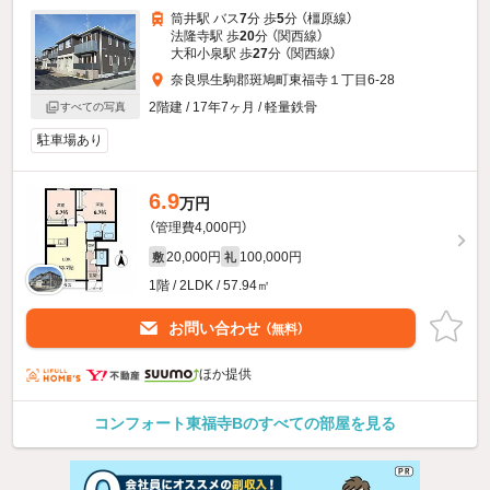
筒井駅 バス
7
分 歩
5
分 （橿原線）
法隆寺駅 歩
20
分 （関西線）
大和小泉駅 歩
27
分 （関西線）
奈良県生駒郡斑鳩町東福寺１丁目6-28
2階建 / 17年7ヶ月 / 軽量鉄骨
すべての写真
駐車場あり
6.9
万円
（管理費4,000円）
20,000円
100,000円
敷
礼
1階 / 2LDK / 57.94㎡
お問い合わせ
（無料）
ほか提供
コンフォート東福寺Bのすべての部屋を見る