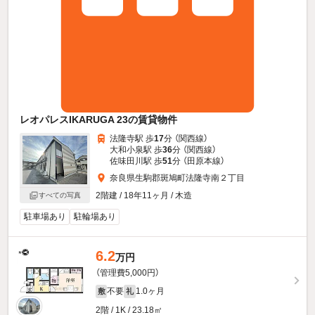
レオパレスIKARUGA 23の賃貸物件
法隆寺駅 歩
17
分 （関西線）
大和小泉駅 歩
36
分 （関西線）
佐味田川駅 歩
51
分 （田原本線）
奈良県生駒郡斑鳩町法隆寺南２丁目
2階建 / 18年11ヶ月 / 木造
すべての写真
駐車場あり
駐輪場あり
6.2
万円
（管理費5,000円）
不要
1.0ヶ月
敷
礼
2階 / 1K / 23.18㎡