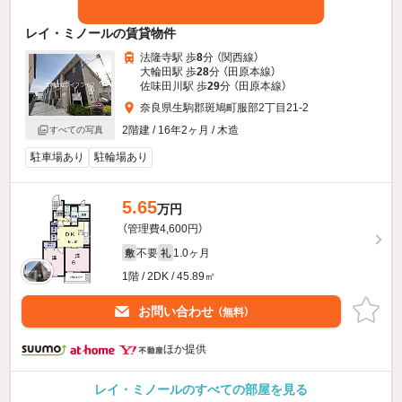
レイ・ミノールの賃貸物件
法隆寺駅 歩
8
分 （関西線）
大輪田駅 歩
28
分 （田原本線）
佐味田川駅 歩
29
分 （田原本線）
奈良県生駒郡斑鳩町服部2丁目21-2
2階建 / 16年2ヶ月 / 木造
すべての写真
駐車場あり
駐輪場あり
5.65
万円
（管理費4,600円）
不要
1.0ヶ月
敷
礼
1階 / 2DK / 45.89㎡
お問い合わせ
（無料）
ほか提供
レイ・ミノールのすべての部屋を見る