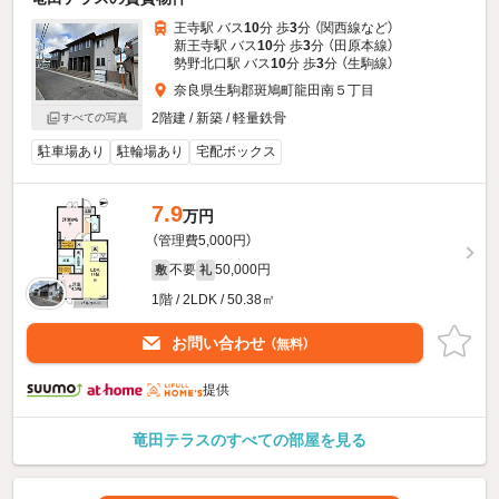
王寺駅 バス
10
分 歩
3
分 （関西線
など
）
新王寺駅 バス
10
分 歩
3
分 （田原本線）
勢野北口駅 バス
10
分 歩
3
分 （生駒線）
奈良県生駒郡斑鳩町龍田南５丁目
2階建 / 新築 / 軽量鉄骨
すべての写真
駐車場あり
駐輪場あり
宅配ボックス
7.9
万円
（管理費5,000円）
不要
50,000円
敷
礼
1階 / 2LDK / 50.38㎡
お問い合わせ
（無料）
提供
竜田テラスのすべての部屋を見る