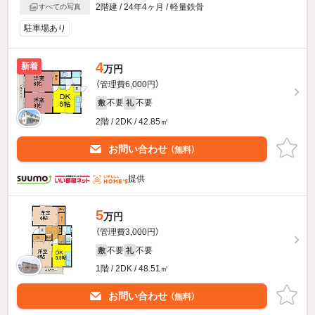
2階建 / 24年4ヶ月 / 軽量鉄骨
すべての写真
駐車場あり
4
新着
万円
（管理費6,000円）
不要
不要
敷
礼
2階 / 2DK / 42.85㎡
お問い合わせ
（無料）
提供
5
万円
（管理費3,000円）
不要
不要
敷
礼
1階 / 2DK / 48.51㎡
お問い合わせ
（無料）