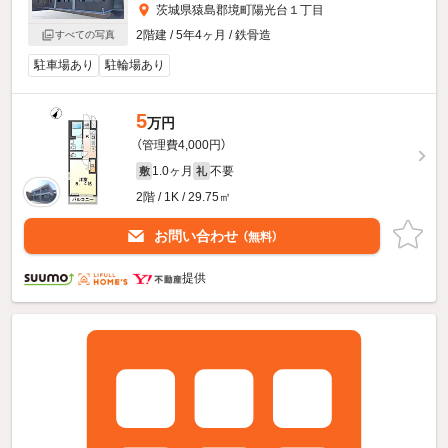
茨城県猿島郡境町陽光台１丁目
2階建 / 5年4ヶ月 / 鉄骨造
すべての写真
駐車場あり
駐輪場あり
5
万円
（管理費4,000円）
1.0ヶ月
不要
敷
礼
2階 / 1K / 29.75㎡
お問い合わせ
（無料）
提供