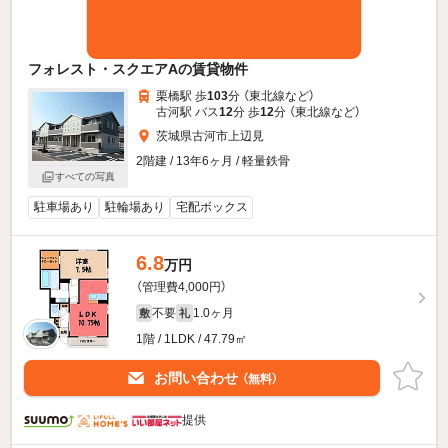
フォレスト・スクエアAの賃貸物件
栗橋駅 歩
103
分 （東北線
など
）
古河駅 バス
12
分 歩
12
分 （東北線
など
）
茨城県古河市上辺見
2階建 / 13年6ヶ月 / 軽量鉄骨
すべての写真
駐車場あり
駐輪場あり
宅配ボックス
6.8
万円
（管理費4,000円）
不要
1.0ヶ月
敷
礼
1階 / 1LDK / 47.79㎡
お問い合わせ
（無料）
提供