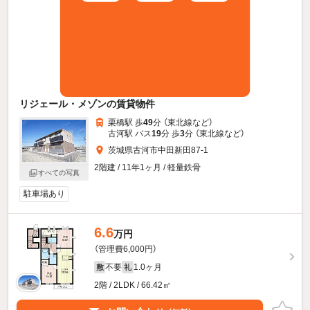
リジェール・メゾンの賃貸物件
栗橋駅 歩
49
分 （東北線
など
）
古河駅 バス
19
分 歩
3
分 （東北線
など
）
茨城県古河市中田新田87-1
2階建 / 11年1ヶ月 / 軽量鉄骨
すべての写真
駐車場あり
6.6
万円
（管理費6,000円）
不要
1.0ヶ月
敷
礼
2階 / 2LDK / 66.42㎡