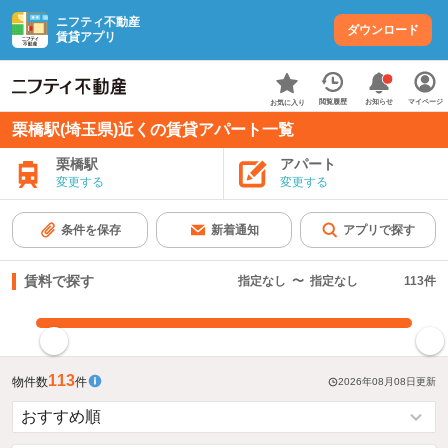
ニフティ不動産
ダウンロード
賃貸アプリ
お知らせ
閲覧履歴
マイページ
お気に入り
栗橋駅(埼玉県)近くの賃貸アパート一覧
栗橋駅
アパート
変更する
変更する
条件を保存
新着通知
アプリで探す
賃料で探す
指定なし
〜
指定なし
113
件
指定した賃料で絞り込む
113
物件数
件
2026年08月08日
更新