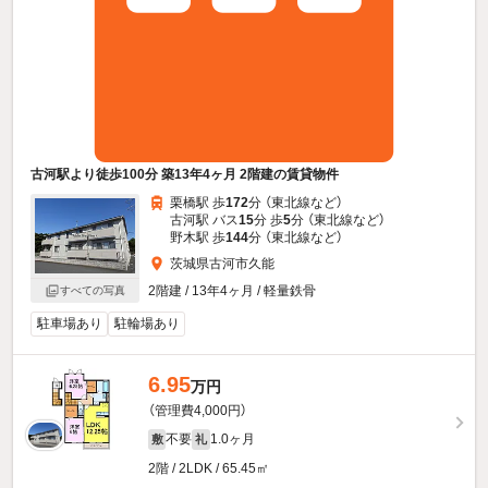
古河駅より徒歩100分 築13年4ヶ月 2階建の賃貸物件
栗橋駅 歩
172
分 （東北線
など
）
古河駅 バス
15
分 歩
5
分 （東北線
など
）
野木駅 歩
144
分 （東北線
など
）
茨城県古河市久能
2階建 / 13年4ヶ月 / 軽量鉄骨
すべての写真
駐車場あり
駐輪場あり
6.95
万円
（管理費4,000円）
不要
1.0ヶ月
敷
礼
2階 / 2LDK / 65.45㎡