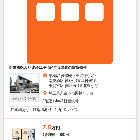
南栗橋駅より徒歩11分 築4年 2階建の賃貸物件
栗橋駅 歩
40
分 （東北線
など
）
南栗橋駅 歩
8
分 （東武日光線）
東鷲宮駅 歩
54
分 （東北線
など
）
埼玉県久喜市南栗橋３丁目
すべての写真
2階建 / 4年 / 軽量鉄骨
駐車場あり
駐輪場あり
宅配ボックス
7.6
万円
（管理費5,000円）