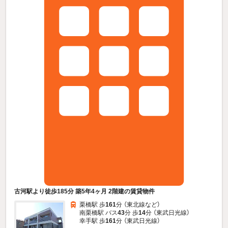
古河駅より徒歩185分 築5年4ヶ月 2階建の賃貸物件
栗橋駅 歩
161
分 （東北線
など
）
南栗橋駅 バス
43
分 歩
14
分 （東武日光線）
幸手駅 歩
161
分 （東武日光線）