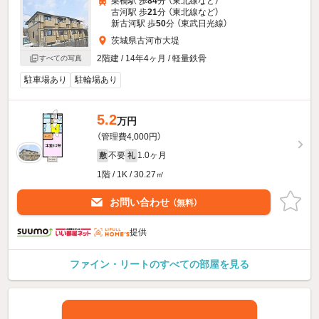
栗橋駅 歩
84
分 （東北線
など
）
古河駅 歩
21
分 （東北線
など
）
新古河駅 歩
50
分 （東武日光線）
茨城県古河市大堤
2階建 / 14年4ヶ月 / 軽量鉄骨
すべての写真
駐車場あり
駐輪場あり
5.2
万円
（管理費4,000円）
不要
1.0ヶ月
敷
礼
1階 / 1K / 30.27㎡
お問い合わせ
（無料）
提供
ファイン・リートのすべての部屋を見る