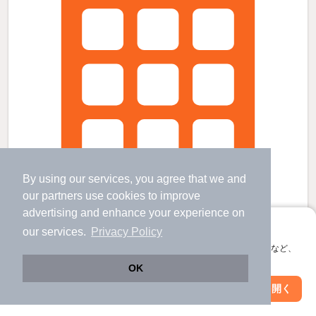
By using our services, you agree that we and
our
partners
use cookies to improve
advertising and enhance your experience on
アプリに切り替えて、サクサクお部屋探し
our services.
Privacy Policy
会員登録なしですぐ使える。マップ検索やお気に入り保存など、
アプリ限定の便利な機能が使えます！
古河駅より徒歩100分 築14年10ヶ月 2階建の賃貸物件
OK
栗橋駅 歩
102
分 （東北線
など
）
Web版で続行
アプリを開く
駅・沿線を変更
絞り込み条件を変更
古河駅 バス
14
分 歩
27
分 （東北線
など
）
南栗橋駅 歩
130
分 （東武日光線）