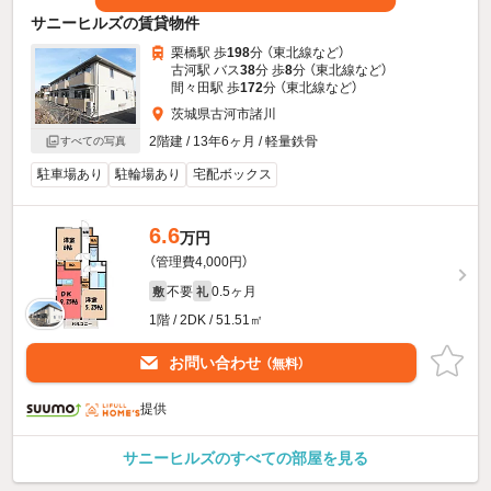
サニーヒルズの賃貸物件
栗橋駅 歩
198
分 （東北線
など
）
古河駅 バス
38
分 歩
8
分 （東北線
など
）
間々田駅 歩
172
分 （東北線
など
）
茨城県古河市諸川
2階建 / 13年6ヶ月 / 軽量鉄骨
すべての写真
駐車場あり
駐輪場あり
宅配ボックス
6.6
万円
（管理費4,000円）
不要
0.5ヶ月
敷
礼
1階 / 2DK / 51.51㎡
お問い合わせ
（無料）
提供
サニーヒルズのすべての部屋を見る