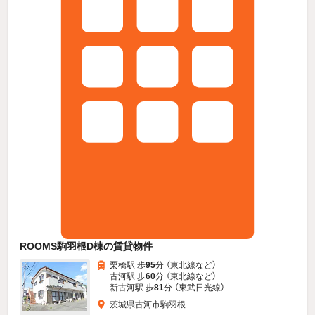
ROOMS駒羽根D棟の賃貸物件
栗橋駅 歩
95
分 （東北線
など
）
古河駅 歩
60
分 （東北線
など
）
新古河駅 歩
81
分 （東武日光線）
茨城県古河市駒羽根