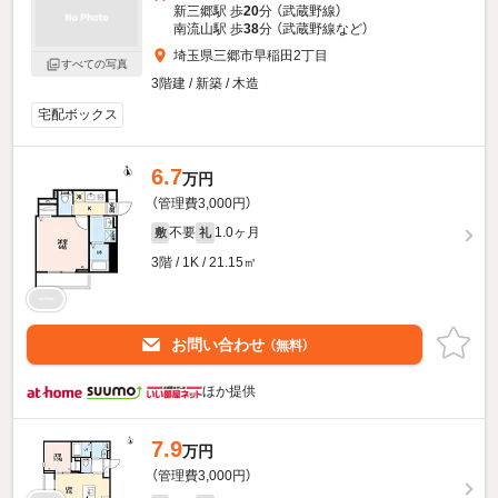
新三郷駅 歩
20
分 （武蔵野線）
南流山駅 歩
38
分 （武蔵野線
など
）
埼玉県三郷市早稲田2丁目
すべての写真
3階建 / 新築 / 木造
宅配ボックス
6.7
万円
（管理費3,000円）
不要
1.0ヶ月
敷
礼
3階 / 1K / 21.15㎡
お問い合わせ
（無料）
ほか提供
7.9
万円
（管理費3,000円）