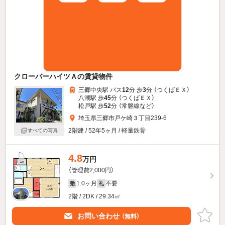
クローバーハイツＡの賃貸物件
三郷中央駅 バス
12
分 歩
3
分 （つくばＥＸ）
八潮駅 歩
45
分 （つくばＥＸ）
松戸駅 歩
52
分 （常磐線
など
）
埼玉県三郷市戸ケ崎３丁目239-6
2階建 / 52年5ヶ月 / 軽量鉄骨
すべての写真
4.8
万円
（管理費2,000円）
1.0ヶ月
不要
敷
礼
2階 / 2DK / 29.34㎡
お問い合わせ
（無料）