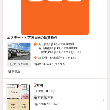
エステートピア宮田Aの賃貸物件
新三郷駅 歩
42
分 （武蔵野線）
吉川美南駅 歩
49
分 （武蔵野線）
三郷中央駅 歩
51
分 （つくばＥＸ）
埼玉県三郷市彦野１丁目134
2階建 / 33年4ヶ月 / 木造
すべての写真
駐車場あり
5
万円
（管理費3,000円）
不要
不要
敷
礼
1階 / 2DK / 37.26㎡