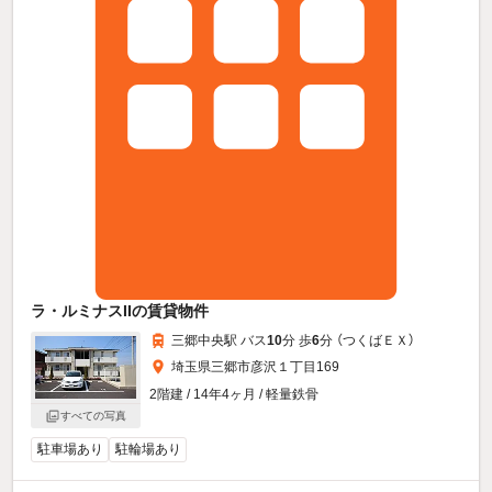
ラ・ルミナスIIの賃貸物件
三郷中央駅 バス
10
分 歩
6
分 （つくばＥＸ）
埼玉県三郷市彦沢１丁目169
2階建 / 14年4ヶ月 / 軽量鉄骨
すべての写真
駐車場あり
駐輪場あり