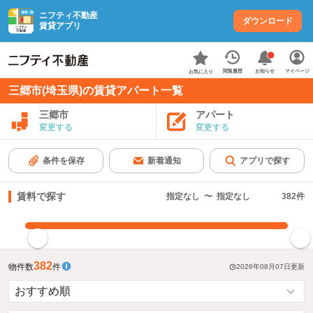
ニフティ不動産
ダウンロード
賃貸アプリ
お知らせ
閲覧履歴
マイページ
お気に入り
三郷市(埼玉県)の賃貸アパート一覧
三郷市
アパート
変更する
変更する
条件を保存
新着通知
アプリで探す
賃料で探す
指定なし
〜
指定なし
382
件
指定した賃料で絞り込む
382
物件数
件
2026年08月07日
更新