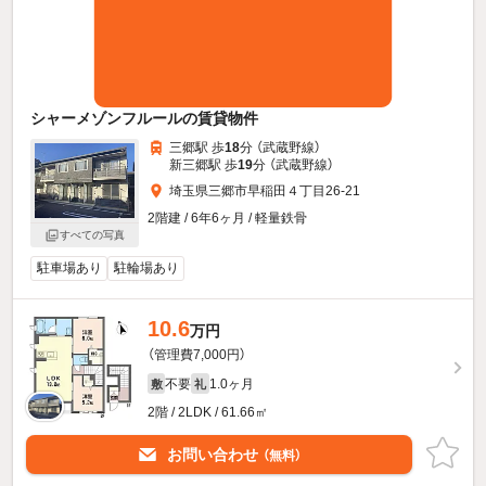
シャーメゾンフルールの賃貸物件
三郷駅 歩
18
分 （武蔵野線）
新三郷駅 歩
19
分 （武蔵野線）
埼玉県三郷市早稲田４丁目26-21
2階建 / 6年6ヶ月 / 軽量鉄骨
すべての写真
駐車場あり
駐輪場あり
10.6
万円
（管理費7,000円）
不要
1.0ヶ月
敷
礼
2階 / 2LDK / 61.66㎡
お問い合わせ
（無料）