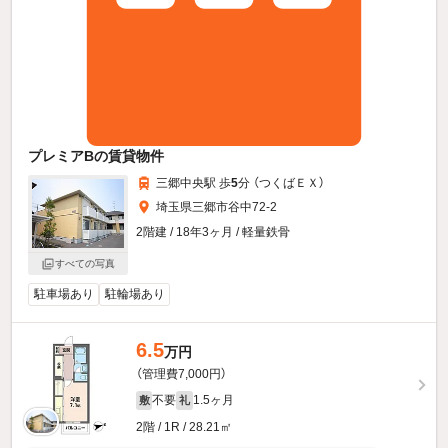
プレミアBの賃貸物件
三郷中央駅 歩
5
分 （つくばＥＸ）
埼玉県三郷市谷中72-2
2階建 / 18年3ヶ月 / 軽量鉄骨
すべての写真
駐車場あり
駐輪場あり
6.5
万円
（管理費7,000円）
不要
1.5ヶ月
敷
礼
2階 / 1R / 28.21㎡