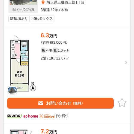
埼玉県三郷市三郷1丁目
3階建 / 2年 / 木造
すべての写真
駐輪場あり
宅配ボックス
6.3
万円
（管理費3,000円）
不要
1.0ヶ月
敷
礼
2階 / 1K / 22.67㎡
お問い合わせ
（無料）
ほか提供
7.2
万円