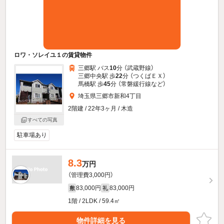
ロワ・ソレイユ１の賃貸物件
三郷駅 バス
10
分 （武蔵野線）
三郷中央駅 歩
22
分 （つくばＥＸ）
馬橋駅 歩
45
分 （常磐緩行線
など
）
埼玉県三郷市新和4丁目
2階建 / 22年3ヶ月 / 木造
すべての写真
駐車場あり
8.3
万円
（管理費3,000円）
83,000円
83,000円
敷
礼
1階 / 2LDK / 59.4㎡
物件詳細を見る