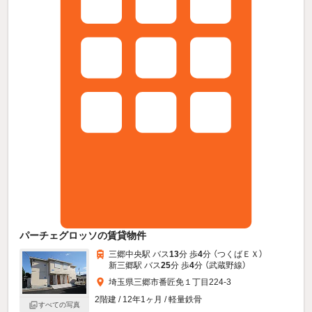
パーチェグロッソの賃貸物件
三郷中央駅 バス
13
分 歩
4
分 （つくばＥＸ）
新三郷駅 バス
25
分 歩
4
分 （武蔵野線）
埼玉県三郷市番匠免１丁目224-3
2階建 / 12年1ヶ月 / 軽量鉄骨
すべての写真