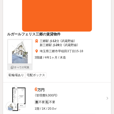
ルガールフェリス三郷の賃貸物件
三郷駅 歩
12
分 （武蔵野線）
新三郷駅 歩
28
分 （武蔵野線）
埼玉県三郷市早稲田3丁目15-18
3階建 / 4年1ヶ月 / 木造
すべての写真
駐輪場あり
宅配ボックス
6
万円
（管理費9,000円）
不要
不要
敷
礼
1階 / 1K / 20.0㎡