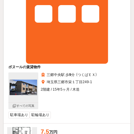
ボヌールの賃貸物件
三郷中央駅 歩
9
分 （つくばＥＸ）
埼玉県三郷市栄１丁目249-1
2階建 / 15年5ヶ月 / 木造
すべての写真
駐車場あり
駐輪場あり
7.5
万円