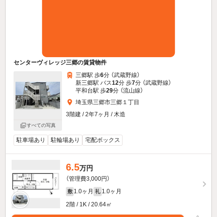
センターヴィレッジ三郷の賃貸物件
三郷駅 歩
6
分 （武蔵野線）
新三郷駅 バス
12
分 歩
7
分 （武蔵野線）
平和台駅 歩
29
分 （流山線）
埼玉県三郷市三郷１丁目
3階建 / 2年7ヶ月 / 木造
すべての写真
駐車場あり
駐輪場あり
宅配ボックス
6.5
万円
（管理費3,000円）
1.0ヶ月
1.0ヶ月
敷
礼
2階 / 1K / 20.64㎡