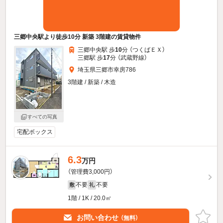
三郷中央駅より徒歩10分 新築 3階建の賃貸物件
三郷中央駅 歩
10
分 （つくばＥＸ）
三郷駅 歩
17
分 （武蔵野線）
埼玉県三郷市幸房786
3階建 / 新築 / 木造
すべての写真
宅配ボックス
6.3
万円
（管理費3,000円）
不要
不要
敷
礼
1階 / 1K / 20.0㎡
お問い合わせ
（無料）