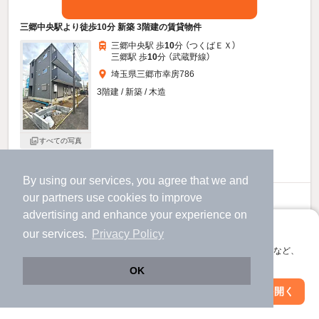
三郷中央駅より徒歩10分 新築 3階建の賃貸物件
三郷中央駅 歩
10
分 （つくばＥＸ）
三郷駅 歩
10
分 （武蔵野線）
埼玉県三郷市幸房786
3階建 / 新築 / 木造
すべての写真
宅配ボックス
By using our services, you agree that we and
our
partners
use cookies to improve
6.2
万円
advertising and enhance your experience on
（管理費3,000円）
アプリに切り替えて、サクサクお部屋探し
our services.
Privacy Policy
不要
不要
敷
礼
会員登録なしですぐ使える。マップ検索やお気に入り保存など、
1階 / 1K / 20.0㎡
アプリ限定の便利な機能が使えます！
OK
お問い合わせ
（無料）
Web版で続行
アプリを開く
市区町村を変更
絞り込み条件を変更
提供