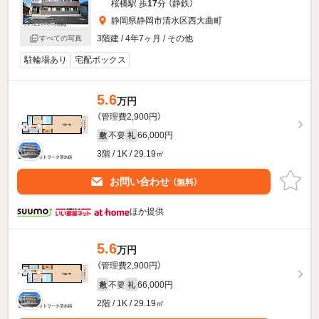
桜橋駅 歩
17
分 （静鉄）
静岡県静岡市清水区西大曲町
3階建 / 4年7ヶ月 / その他
すべての写真
駐輪場あり
宅配ボックス
5.6
万円
（管理費2,900円）
不要
66,000円
敷
礼
3階 / 1K / 29.19㎡
お問い合わせ
（無料）
ほか提供
5.6
万円
（管理費2,900円）
不要
66,000円
敷
礼
2階 / 1K / 29.19㎡