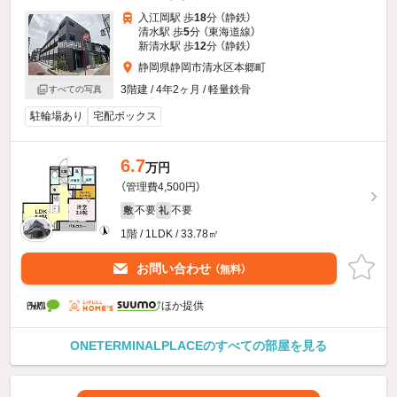
入江岡駅 歩
18
分 （静鉄）
清水駅 歩
5
分 （東海道線）
新清水駅 歩
12
分 （静鉄）
静岡県静岡市清水区本郷町
3階建 / 4年2ヶ月 / 軽量鉄骨
すべての写真
駐輪場あり
宅配ボックス
6.7
万円
（管理費4,500円）
不要
不要
敷
礼
1階 / 1LDK / 33.78㎡
お問い合わせ
（無料）
ほか提供
ONETERMINALPLACEのすべての部屋を見る