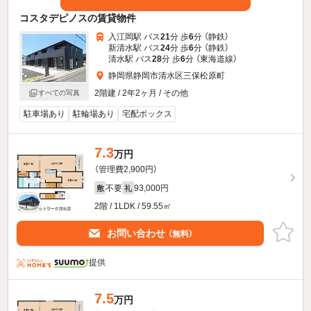
コスタデピノスの賃貸物件
入江岡駅 バス
21
分 歩
6
分 （静鉄）
新清水駅 バス
24
分 歩
6
分 （静鉄）
清水駅 バス
28
分 歩
6
分 （東海道線）
静岡県静岡市清水区三保松原町
2階建 / 2年2ヶ月 / その他
すべての写真
駐車場あり
駐輪場あり
宅配ボックス
7.3
万円
（管理費2,900円）
不要
93,000円
敷
礼
2階 / 1LDK / 59.55㎡
お問い合わせ
（無料）
提供
7.5
万円