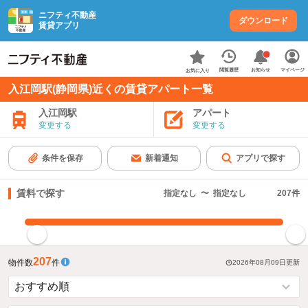
ニフティ不動産
ダウンロード
賃貸アプリ
お知らせ
閲覧履歴
マイページ
お気に入り
入江岡駅(静岡県)近くの賃貸アパート一覧
入江岡駅
アパート
変更する
変更する
条件を保存
新着通知
アプリで探す
賃料で探す
指定なし
〜
指定なし
207
件
指定した賃料で絞り込む
207
物件数
件
2026年08月09日
更新