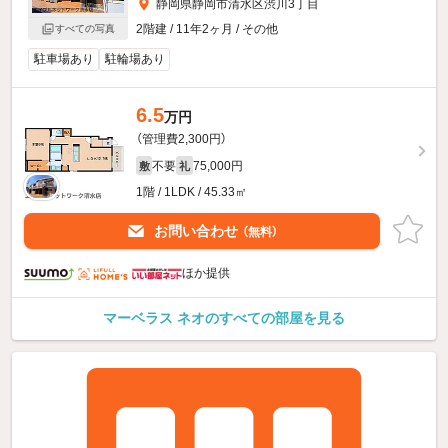
静岡県静岡市清水区渋川3丁目
2階建 / 11年2ヶ月 / その他
すべての写真
駐車場あり
駐輪場あり
6.5
万円
（管理費2,300円）
不要
75,000円
敷
礼
1階 / 1LDK / 45.33㎡
お問い合わせ
（無料）
ほか提供
マーベラス ネオのすべての部屋を見る