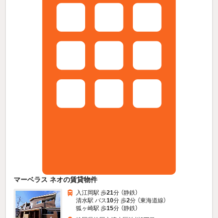
マーベラス ネオの賃貸物件
入江岡駅 歩
21
分 （静鉄）
清水駅 バス
10
分 歩
2
分 （東海道線）
狐ヶ崎駅 歩
15
分 （静鉄）