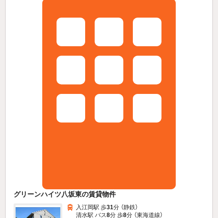
グリーンハイツ八坂東の賃貸物件
入江岡駅 歩
31
分 （静鉄）
清水駅 バス
8
分 歩
8
分 （東海道線）