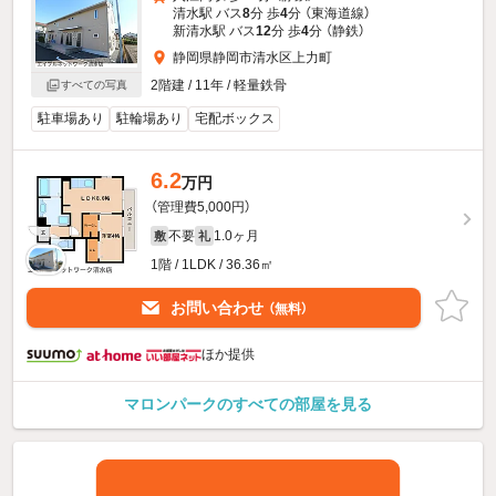
清水駅 バス
8
分 歩
4
分 （東海道線）
新清水駅 バス
12
分 歩
4
分 （静鉄）
静岡県静岡市清水区上力町
2階建 / 11年 / 軽量鉄骨
すべての写真
駐車場あり
駐輪場あり
宅配ボックス
6.2
万円
（管理費5,000円）
不要
1.0ヶ月
敷
礼
1階 / 1LDK / 36.36㎡
お問い合わせ
（無料）
ほか提供
マロンパークのすべての部屋を見る