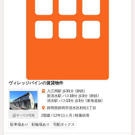
ヴィレッジパインの賃貸物件
入江岡駅 歩
31
分 （静鉄）
新清水駅 バス
10
分 歩
3
分 （静鉄）
清水駅 バス
13
分 歩
3
分 （東海道線）
静岡県静岡市清水区村松1丁目
2階建 / 12年11ヶ月 / 軽量鉄骨
すべての写真
駐車場あり
駐輪場あり
宅配ボックス