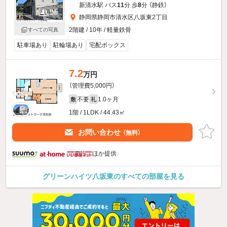
新清水駅 バス
11
分 歩
8
分 （静鉄）
静岡県静岡市清水区八坂東2丁目
2階建 / 10年 / 軽量鉄骨
すべての写真
駐車場あり
駐輪場あり
宅配ボックス
7.2
万円
（管理費5,000円）
不要
1.0ヶ月
敷
礼
1階 / 1LDK / 44.43㎡
お問い合わせ
（無料）
ほか提供
グリーンハイツ八坂東のすべての部屋を見る