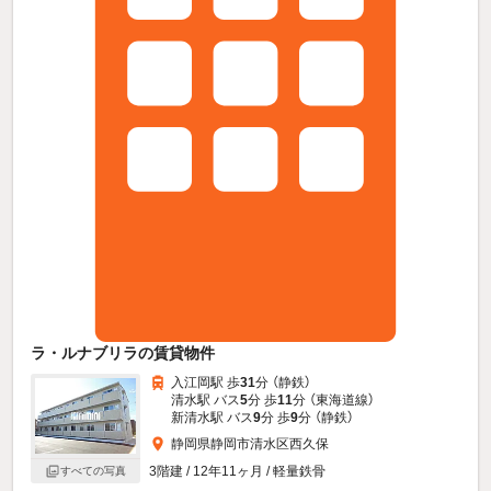
ラ・ルナブリラの賃貸物件
入江岡駅 歩
31
分 （静鉄）
清水駅 バス
5
分 歩
11
分 （東海道線）
新清水駅 バス
9
分 歩
9
分 （静鉄）
静岡県静岡市清水区西久保
3階建 / 12年11ヶ月 / 軽量鉄骨
すべての写真