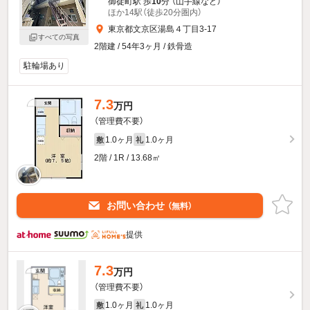
御徒町駅 歩
10
分 （山手線
など
）
ほか14駅（徒歩20分圏内）
東京都文京区湯島４丁目3-17
すべての写真
2階建 / 54年3ヶ月 / 鉄骨造
駐輪場あり
7.3
万円
（管理費不要）
1.0ヶ月
1.0ヶ月
敷
礼
2階 / 1R / 13.68㎡
お問い合わせ
（無料）
提供
7.3
万円
（管理費不要）
1.0ヶ月
1.0ヶ月
敷
礼