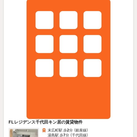
FLレジデンス千代田キン居の賃貸物件
末広町駅 歩
2
分 （銀座線）
湯島駅 歩
7
分 （千代田線）