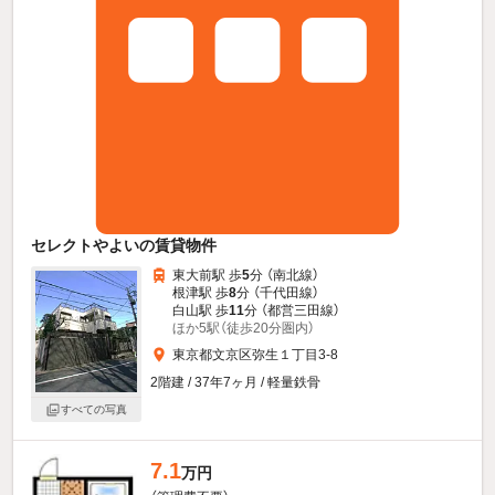
セレクトやよいの賃貸物件
東大前駅 歩
5
分 （南北線）
根津駅 歩
8
分 （千代田線）
白山駅 歩
11
分 （都営三田線）
ほか5駅（徒歩20分圏内）
東京都文京区弥生１丁目3-8
2階建 / 37年7ヶ月 / 軽量鉄骨
すべての写真
7.1
万円