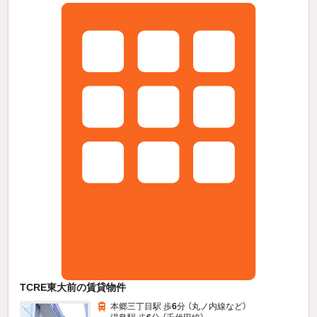
TCRE東大前の賃貸物件
本郷三丁目駅 歩
6
分 （丸ノ内線
など
）