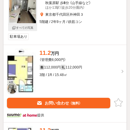
秋葉原駅 歩
8
分 （山手線
など
）
ほか13駅（徒歩20分圏内）
東京都千代田区外神田３
5階建 / 2年9ヶ月 / 鉄筋コン
すべての写真
駐車場あり
11.2
万円
（管理費8,000円）
112,000円
112,000円
敷
礼
3階 / 1R / 15.48㎡
お問い合わせ
（無料）
提供