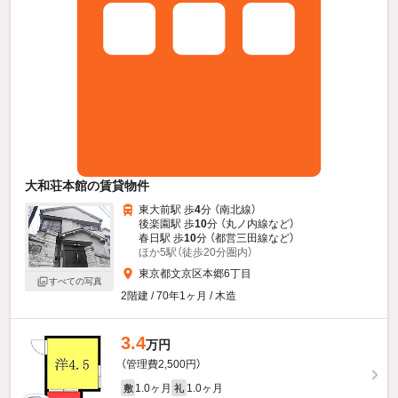
大和荘本館の賃貸物件
東大前駅 歩
4
分 （南北線）
後楽園駅 歩
10
分 （丸ノ内線
など
）
春日駅 歩
10
分 （都営三田線
など
）
ほか5駅（徒歩20分圏内）
東京都文京区本郷6丁目
すべての写真
2階建 / 70年1ヶ月 / 木造
3.4
万円
（管理費2,500円）
1.0ヶ月
1.0ヶ月
敷
礼