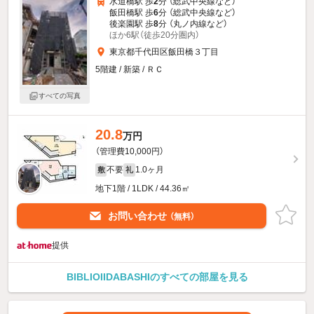
水道橋駅 歩
2
分 （総武中央線
など
）
飯田橋駅 歩
6
分 （総武中央線
など
）
後楽園駅 歩
8
分 （丸ノ内線
など
）
ほか6駅（徒歩20分圏内）
東京都千代田区飯田橋３丁目
5階建 / 新築 / ＲＣ
すべての写真
20.8
万円
（管理費10,000円）
不要
1.0ヶ月
敷
礼
地下1階 / 1LDK / 44.36㎡
お問い合わせ
（無料）
提供
BIBLIOIIDABASHIのすべての部屋を見る