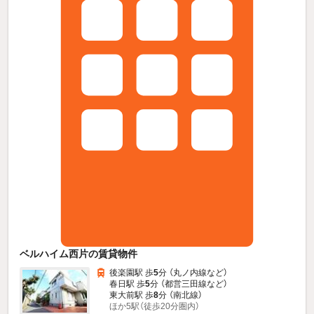
ベルハイム西片の賃貸物件
後楽園駅 歩
5
分 （丸ノ内線
など
）
春日駅 歩
5
分 （都営三田線
など
）
東大前駅 歩
8
分 （南北線）
ほか5駅（徒歩20分圏内）