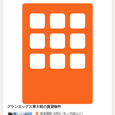
グランエッグス東大前の賃貸物件
後楽園駅 歩
5
分 （丸ノ内線
など
）