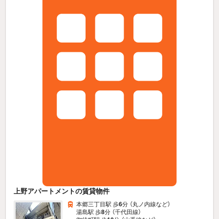
上野アパートメントの賃貸物件
本郷三丁目駅 歩
6
分 （丸ノ内線
など
）
湯島駅 歩
8
分 （千代田線）