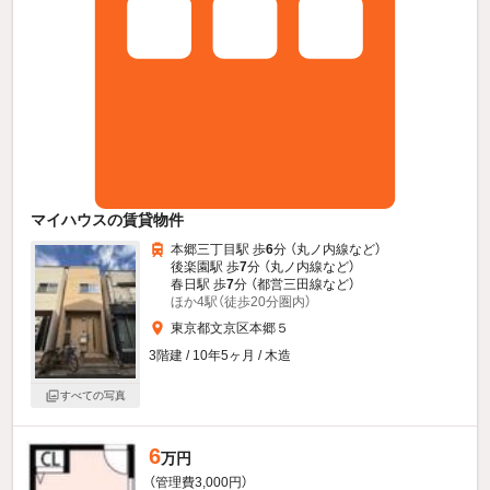
マイハウスの賃貸物件
本郷三丁目駅 歩
6
分 （丸ノ内線
など
）
後楽園駅 歩
7
分 （丸ノ内線
など
）
春日駅 歩
7
分 （都営三田線
など
）
ほか4駅（徒歩20分圏内）
東京都文京区本郷５
3階建 / 10年5ヶ月 / 木造
すべての写真
6
万円
（管理費3,000円）