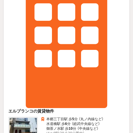
エルブランコの賃貸物件
本郷三丁目駅 歩
5
分 （丸ノ内線
など
）
水道橋駅 歩
6
分 （総武中央線
など
）
御茶ノ水駅 歩
10
分 （中央線
など
）