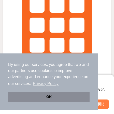
By using our services, you agree that we and
our
partners
use cookies to improve
advertising and enhance your experience on
アプリに切り替えて、サクサクお部屋探し
our services.
Privacy Policy
会員登録なしですぐ使える。マップ検索やお気に入り保存など、
ＧＲＡＮＤＥＧＧＳ東大前の賃貸物件
アプリ限定の便利な機能が使えます！
OK
後楽園駅 歩
5
分 （丸ノ内線
など
）
春日駅 歩
5
分 （都営三田線
など
）
Web版で続行
アプリを開く
東大前駅 歩
9
分 （南北線）
駅・沿線を変更
絞り込み条件を変更
ほか4駅（徒歩20分圏内）