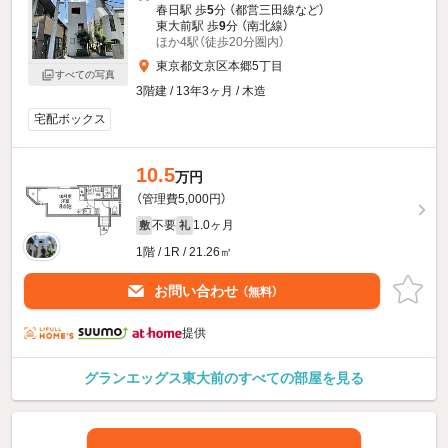
春日駅 歩
5
分 （都営三田線
など
）
東大前駅 歩
9
分 （南北線）
ほか4駅（徒歩20分圏内）
東京都文京区本郷5丁目
すべての写真
3階建 / 13年3ヶ月 / 木造
宅配ボックス
10.5
万円
（管理費5,000円）
不要
1.0ヶ月
敷
礼
1階 / 1R / 21.26㎡
お問い合わせ
（無料）
提供
グランエッグス東大前のすべての部屋を見る