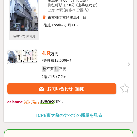
湯島駅 歩
6
分 （千代田線）
御徒町駅 歩
10
分 （山手線
など
）
ほか15駅（徒歩20分圏内）
東京都文京区湯島4丁目
3階建 / 55年7ヶ月 / RC
すべての写真
4.8
万円
（管理費12,000円）
不要
不要
敷
礼
2階 / 1R / 7.2㎡
お問い合わせ
（無料）
提供
TCRE東大前のすべての部屋を見る