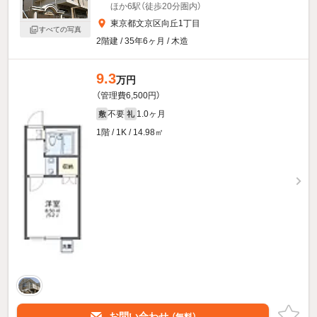
ほか6駅（徒歩20分圏内）
東京都文京区向丘1丁目
すべての写真
2階建 / 35年6ヶ月 / 木造
9.3
万円
（管理費6,500円）
不要
1.0ヶ月
敷
礼
1階 / 1K / 14.98㎡
お問い合わせ