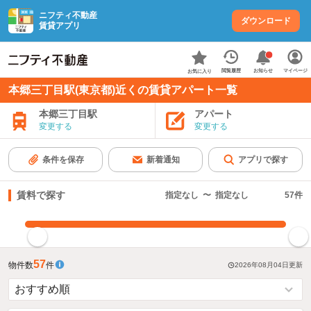
ニフティ不動産
ダウンロード
賃貸アプリ
お知らせ
閲覧履歴
マイページ
お気に入り
本郷三丁目駅(東京都)近くの賃貸アパート一覧
本郷三丁目駅
アパート
変更する
変更する
条件を保存
新着通知
アプリで探す
賃料で探す
指定なし
〜
指定なし
57
件
指定した賃料で絞り込む
57
物件数
件
2026年08月04日
更新