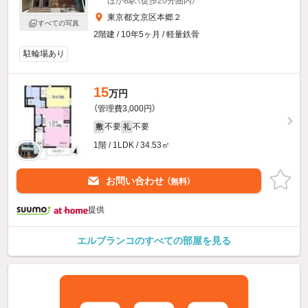
ほか8駅（徒歩20分圏内）
東京都文京区本郷２
すべての写真
2階建 / 10年5ヶ月 / 軽量鉄骨
駐輪場あり
15
万円
（管理費3,000円）
不要
不要
敷
礼
1階 / 1LDK / 34.53㎡
お問い合わせ
（無料）
提供
エルブランコのすべての部屋を見る