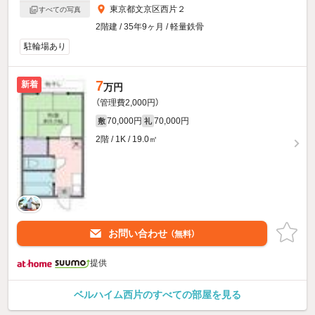
東京都文京区西片２
すべての写真
2階建 / 35年9ヶ月 / 軽量鉄骨
駐輪場あり
7
新着
万円
（管理費2,000円）
70,000円
70,000円
敷
礼
2階 / 1K / 19.0㎡
お問い合わせ
（無料）
提供
ベルハイム西片のすべての部屋を見る