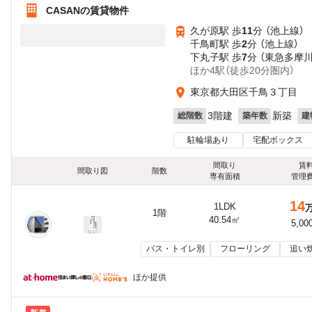
CASANの賃貸物件
久が原駅 歩
11
分 （池上線）
千鳥町駅 歩
2
分 （池上線）
下丸子駅 歩
7
分 （東急多摩川
ほか4駅（徒歩20分圏内）
東京都大田区千鳥３丁目
3階建
新築
総階数
築年数
建
駐輪場あり
宅配ボックス
間取り
賃
間取り図
階数
専有面積
管理
14
1LDK
1階
40.54㎡
5,00
バス・トイレ別
フローリング
追い
ほか提供