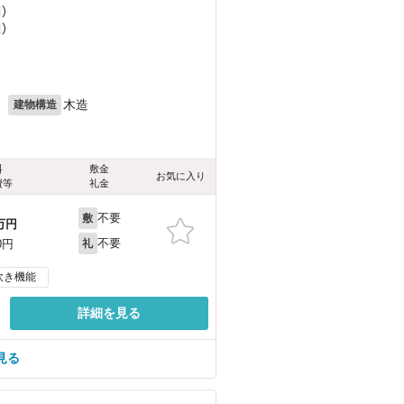
）
）
月
木造
建物構造
料
敷金
お気に入り
費等
礼金
不要
敷
万円
不要
0円
礼
炊き機能
詳細を見る
見る