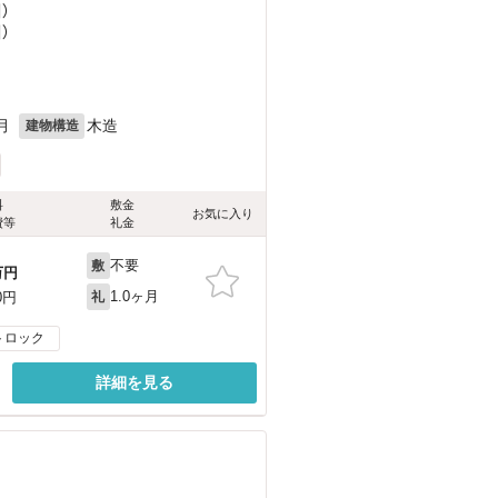
）
）
月
木造
建物構造
料
敷金
お気に入り
費等
礼金
不要
敷
万円
1.0ヶ月
0円
礼
トロック
詳細を見る