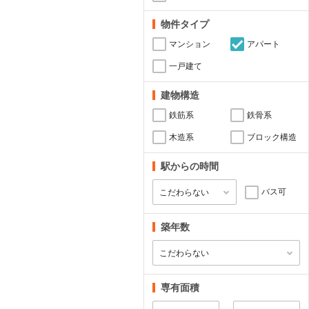
物件タイプ
マンション
アパート
一戸建て
建物構造
鉄筋系
鉄骨系
木造系
ブロック構造
駅からの時間
バス可
築年数
専有面積