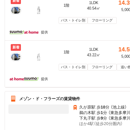
新着
14.3
1LDK
1階
40.54㎡
5,00
バス・トイレ別
フローリング
提供
新着
14.5
1LDK
1階
43.22㎡
5,00
バス・トイレ別
フローリング
追い
提供
メゾン・ド・フラーズの賃貸物件
久が原駅 歩
10
分 （池上線）
鵜の木駅 歩
1
分 （東急多摩川
下丸子駅 歩
9
分 （東急多摩川
ほか4駅（徒歩20分圏内）