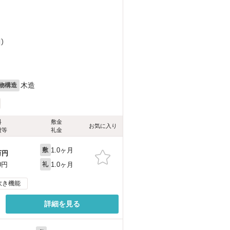
）
木造
物構造
料
敷金
お気に入り
費等
礼金
1.0ヶ月
敷
万円
1.0ヶ月
0円
礼
炊き機能
詳細を見る