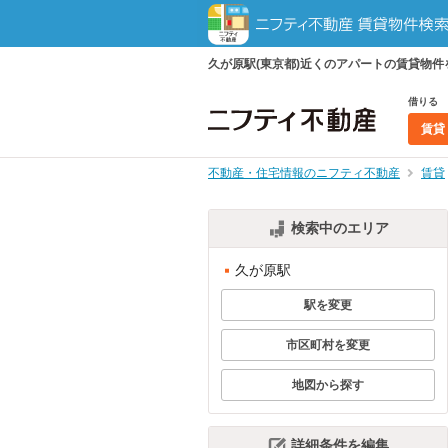
久が原駅(東京都)近くのアパートの賃貸物
借りる
賃貸
不動産・住宅情報のニフティ不動産
賃貸
検索中のエリア
久が原駅
駅を変更
市区町村を変更
地図から探す
詳細条件を編集