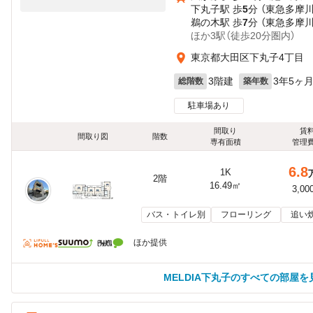
下丸子駅 歩
5
分 （東急多摩川
鵜の木駅 歩
7
分 （東急多摩川
ほか3駅（徒歩20分圏内）
東京都大田区下丸子4丁目
3階建
3年5ヶ
総階数
築年数
駐車場あり
間取り
賃
間取り図
階数
専有面積
管理
6.8
1K
2階
16.49㎡
3,00
バス・トイレ別
フローリング
追い
ほか提供
MELDIA下丸子のすべての部屋を