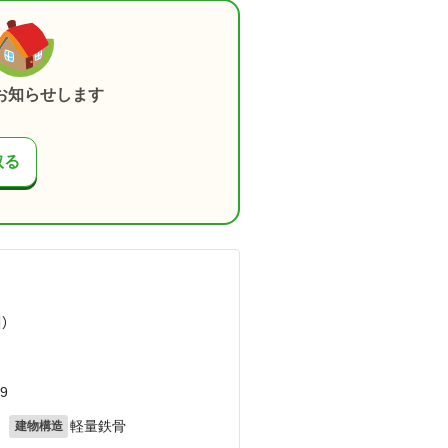
お知らせします
取る
）
9
月
軽量鉄骨
建物構造