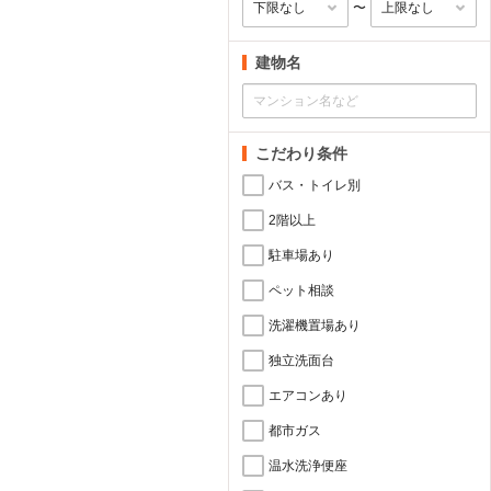
〜
建物名
こだわり条件
バス・トイレ別
2階以上
駐車場あり
ペット相談
洗濯機置場あり
独立洗面台
エアコンあり
都市ガス
温水洗浄便座