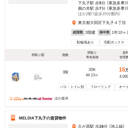
下丸子駅 歩
5
分 （東急多摩川
鵜の木駅 歩
7
分 （東急多摩川
ほか2駅（徒歩20分圏内）
東京都大田区下丸子４丁目
3階建
1年10ヶ
総階数
築年数
駐輪場あり
宅配ボックス
間取り
賃
間取り図
階数
専有面積
管理
15
2DK
3階
44.13㎡
4,00
バス・トイレ別
フローリング
オー
ほか提供
MELDIA下丸子の賃貸物件
久が原駅 歩
16
分 （池上線）