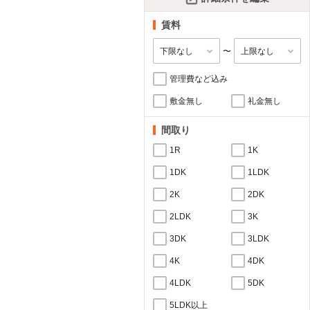
賃料
〜
管理費など込み
敷金無し
礼金無し
間取り
1R
1K
1DK
1LDK
2K
2DK
2LDK
3K
3DK
3LDK
4K
4DK
4LDK
5DK
5LDK以上