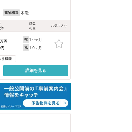
月
木造
建物構造
料
敷金
お気に入り
費等
礼金
1.0ヶ月
敷
万円
1.0ヶ月
0円
礼
炊き機能
詳細を見る