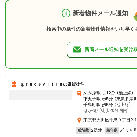
新着物件メール通知
検索中の条件の新着物件情報をいち早く
新着メール通知を受け
ｇｒａｃｅｖｉｌｌａの賃貸物件
久が原駅 歩
12
分 （池上線）
下丸子駅 歩
5
分 （東急多摩川
千鳥町駅 歩
5
分 （池上線）
ほか4駅（徒歩20分圏内）
東京都大田区千鳥３丁目2-1
2階建
6年8ヶ
総階数
築年数