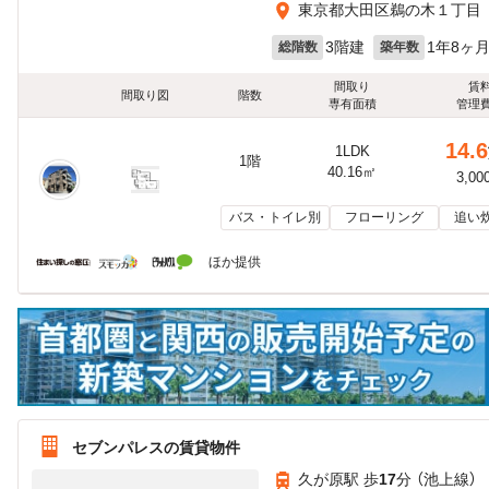
東京都大田区鵜の木１丁目
3階建
1年8ヶ
総階数
築年数
間取り
賃
間取り図
階数
専有面積
管理
14.6
1LDK
1階
40.16㎡
3,00
バス・トイレ別
フローリング
追い
ほか提供
セブンパレスの賃貸物件
久が原駅 歩
17
分 （池上線）