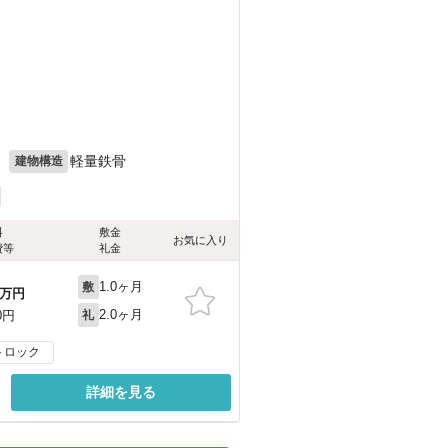
月
軽量鉄骨
建物構造
料
敷金
お気に入り
費等
礼金
1.0ヶ月
敷
万円
2.0ヶ月
0円
礼
トロック
詳細を見る