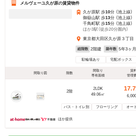
メルヴェーユ久が原の賃貸物件
久が原駅 歩
10
分 （池上線）
御嶽山駅 歩
13
分 （池上線）
千鳥町駅 歩
15
分 （池上線）
ほか3駅（徒歩20分圏内）
東京都大田区久が原３丁目
2階建
5年3ヶ
総階数
築年数
駐輪場あり
宅配ボックス
間取り
賃
間取り図
階数
専有面積
管理
17.7
2LDK
2階
49.06㎡
6,00
バス・トイレ別
フローリング
オー
ほか提供