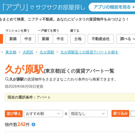
件をまとめて検索、ニフティ不動産。あなたにピッタリの賃貸物件をみつけよう！
マンションを買う
一戸建てを買う
建てる
新築
中古
新築
中古
土地
不動産会社
調べる
東京都
大田区
久が原駅
久が原駅近くの賃貸アパートを探す
久が原駅
(東京都)近くの賃貸アパート一覧
久が原駅
の賃貸物件をさまざまなこだわり条件から検索できます。
2026年08月08日
更新
現在の選択条件：
アパート
絞り込み
並び替え
＆
242
物件数
件