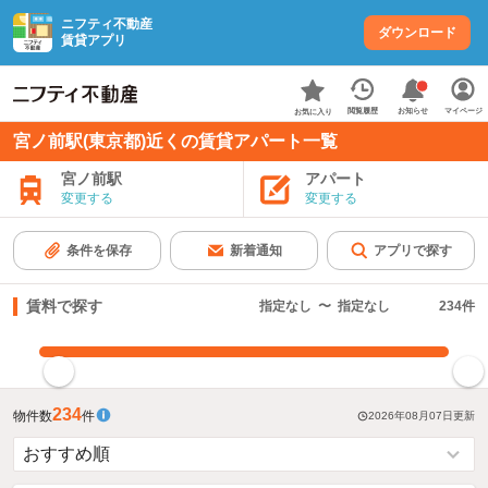
ニフティ不動産
ダウンロード
賃貸アプリ
お知らせ
閲覧履歴
マイページ
お気に入り
宮ノ前駅(東京都)近くの賃貸アパート一覧
宮ノ前駅
アパート
変更する
変更する
条件を保存
新着通知
アプリで探す
賃料で探す
指定なし
〜
指定なし
234
件
指定した賃料で絞り込む
234
物件数
件
2026年08月07日
更新