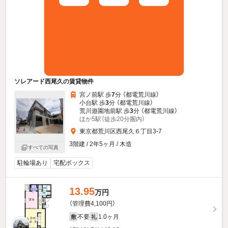
ソレアード西尾久の賃貸物件
宮ノ前駅 歩
7
分 （都電荒川線）
小台駅 歩
3
分 （都電荒川線）
荒川遊園地前駅 歩
3
分 （都電荒川線）
ほか5駅（徒歩20分圏内）
東京都荒川区西尾久６丁目3-7
3階建 / 2年5ヶ月 / 木造
すべての写真
駐輪場あり
宅配ボックス
13.95
万円
（管理費4,100円）
不要
1.0ヶ月
敷
礼