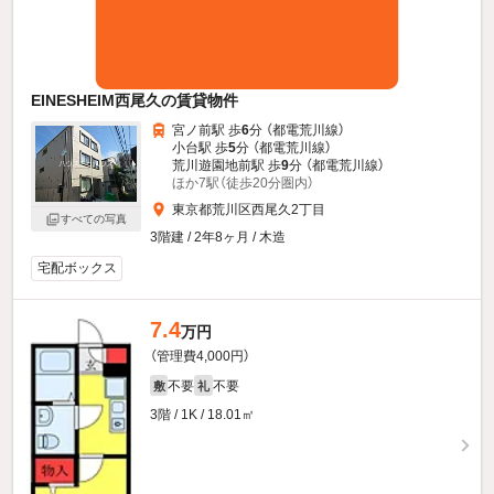
EINESHEIM西尾久の賃貸物件
宮ノ前駅 歩
6
分 （都電荒川線）
小台駅 歩
5
分 （都電荒川線）
荒川遊園地前駅 歩
9
分 （都電荒川線）
ほか7駅（徒歩20分圏内）
東京都荒川区西尾久2丁目
すべての写真
3階建 / 2年8ヶ月 / 木造
宅配ボックス
7.4
万円
（管理費4,000円）
不要
不要
敷
礼
3階 / 1K / 18.01㎡