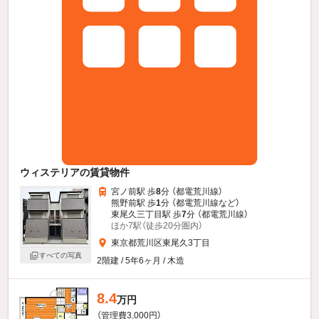
ウィステリアの賃貸物件
宮ノ前駅 歩
8
分 （都電荒川線）
熊野前駅 歩
1
分 （都電荒川線
など
）
東尾久三丁目駅 歩
7
分 （都電荒川線）
ほか7駅（徒歩20分圏内）
東京都荒川区東尾久3丁目
すべての写真
2階建 / 5年6ヶ月 / 木造
8.4
万円
（管理費3,000円）