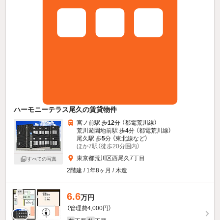
ハーモニーテラス尾久の賃貸物件
宮ノ前駅 歩
12
分 （都電荒川線）
荒川遊園地前駅 歩
4
分 （都電荒川線）
尾久駅 歩
5
分 （東北線
など
）
ほか7駅（徒歩20分圏内）
東京都荒川区西尾久7丁目
すべての写真
2階建 / 1年8ヶ月 / 木造
6.6
万円
（管理費4,000円）