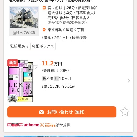
宮ノ前駅 歩
26
分 （都電荒川線）
扇大橋駅 歩
3
分 （日暮里舎人）
高野駅 歩
8
分 （日暮里舎人）
ほか1駅（徒歩20分圏内）
東京都足立区扇２丁目
すべての写真
3階建 / 2年1ヶ月 / 軽量鉄骨
駐輪場あり
宅配ボックス
11.2
新着
万円
（管理費5,500円）
不要
1.0ヶ月
敷
礼
3階 / 1LDK / 30.91㎡
お問い合わせ
（無料）
ほか提供