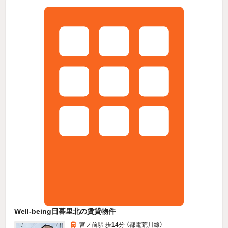
Well-being日暮里北の賃貸物件
宮ノ前駅 歩
14
分 （都電荒川線）