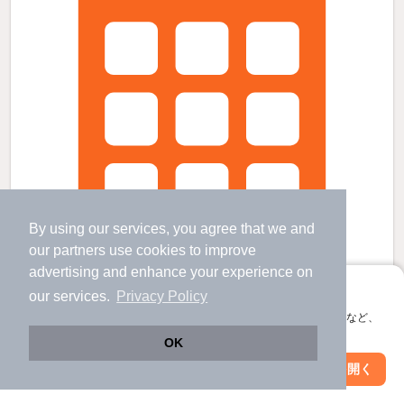
By using our services, you agree that we and
our
partners
use cookies to improve
advertising and enhance your experience on
アプリに切り替えて、サクサクお部屋探し
our services.
Privacy Policy
会員登録なしですぐ使える。マップ検索やお気に入り保存など、
アプリ限定の便利な機能が使えます！
OK
メゾンドレスポワールの賃貸物件
Web版で続行
アプリを開く
宮ノ前駅 歩
9
分 （都電荒川線）
駅・沿線を変更
絞り込み条件を変更
小台駅 歩
5
分 （都電荒川線）
荒川遊園地前駅 歩
7
分 （都電荒川線）