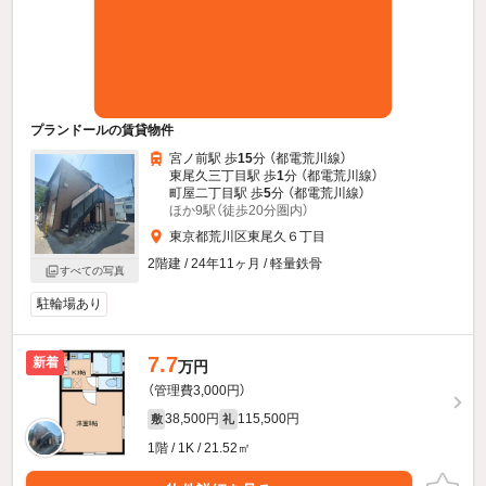
プランドールの賃貸物件
宮ノ前駅 歩
15
分 （都電荒川線）
東尾久三丁目駅 歩
1
分 （都電荒川線）
町屋二丁目駅 歩
5
分 （都電荒川線）
ほか9駅（徒歩20分圏内）
東京都荒川区東尾久６丁目
2階建 / 24年11ヶ月 / 軽量鉄骨
すべての写真
駐輪場あり
7.7
新着
万円
（管理費3,000円）
38,500円
115,500円
敷
礼
1階 / 1K / 21.52㎡