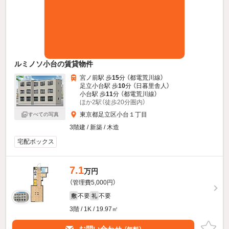
ルミノソ小台の賃貸物件
宮ノ前駅 歩
15
分 （都電荒川線）
足立小台駅 歩
10
分 （日暮里舎人）
小台駅 歩
11
分 （都電荒川線）
ほか2駅（徒歩20分圏内）
東京都足立区小台１丁目
すべての写真
3階建 / 新築 / 木造
宅配ボックス
7.1
万円
（管理費5,000円）
不要
不要
敷
礼
3階 / 1K / 19.97㎡