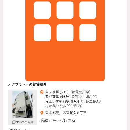
オグフラットの賃貸物件
宮ノ前駅 歩
7
分 （都電荒川線）
熊野前駅 歩
3
分 （都電荒川線
など
）
赤土小学校前駅 歩
6
分 （日暮里舎人）
ほか3駅（徒歩20分圏内）
東京都荒川区東尾久５丁目
3階建 / 1年6ヶ月 / 木造
すべての写真