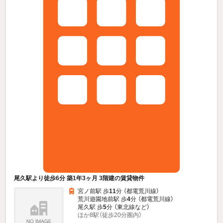
尾久駅より徒歩6分 築1年3ヶ月 3階建の賃貸物件
宮ノ前駅 歩
11
分 （都電荒川線）
荒川遊園地前駅 歩
4
分 （都電荒川線）
尾久駅 歩
5
分 （東北線
など
）
ほか8駅（徒歩20分圏内）