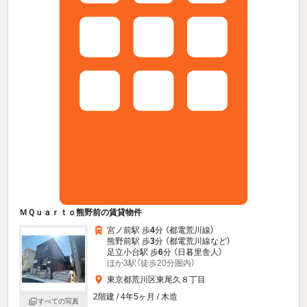
ＭＱｕａｒｔｏ熊野前の賃貸物件
宮ノ前駅 歩
4
分 （都電荒川線）
熊野前駅 歩
3
分 （都電荒川線
など
）
足立小台駅 歩
6
分 （日暮里舎人）
ほか3駅（徒歩20分圏内）
東京都荒川区東尾久８丁目
2階建 / 4年5ヶ月 / 木造
すべての写真