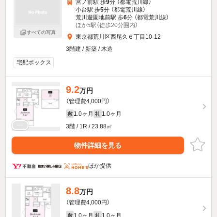
宮ノ前駅 歩
9
分 （都電荒川線）
小台駅 歩
5
分 （都電荒川線）
荒川遊園地前駅 歩
6
分 （都電荒川線）
ほか5駅（徒歩20分圏内）
すべての写真
東京都荒川区西尾久６丁目10-12
3階建 / 新築 / 木造
宅配ボックス
9.2
万円
（管理費4,000円）
1.0ヶ月
1.0ヶ月
敷
礼
3階 / 1R / 23.88㎡
物件詳細を見る
ほか提供
8.8
万円
（管理費4,000円）
1.0ヶ月
1.0ヶ月
敷
礼