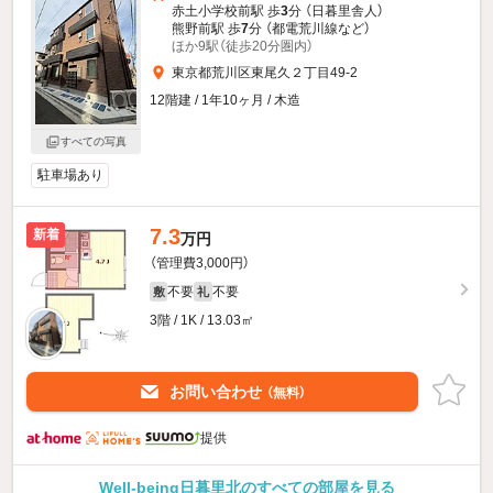
赤土小学校前駅 歩
3
分 （日暮里舎人）
熊野前駅 歩
7
分 （都電荒川線
など
）
ほか9駅（徒歩20分圏内）
東京都荒川区東尾久２丁目49-2
12階建 / 1年10ヶ月 / 木造
すべての写真
駐車場あり
7.3
新着
万円
（管理費3,000円）
不要
不要
敷
礼
3階 / 1K / 13.03㎡
お問い合わせ
（無料）
提供
Well-being日暮里北のすべての部屋を見る