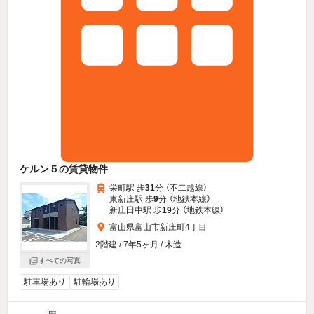
ケルン５の賃貸物件
栄町駅 歩
31
分 （不二越線）
東新庄駅 歩
9
分 （地鉄本線）
新庄田中駅 歩
19
分 （地鉄本線）
富山県富山市新庄町4丁目
2階建 / 7年5ヶ月 / 木造
すべての写真
駐車場あり
駐輪場あり