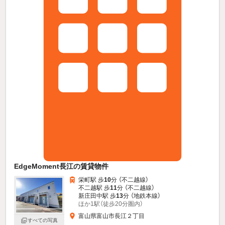
EdgeMoment長江の賃貸物件
栄町駅 歩
10
分 （不二越線）
不二越駅 歩
11
分 （不二越線）
新庄田中駅 歩
13
分 （地鉄本線）
ほか1駅（徒歩20分圏内）
富山県富山市長江２丁目
すべての写真