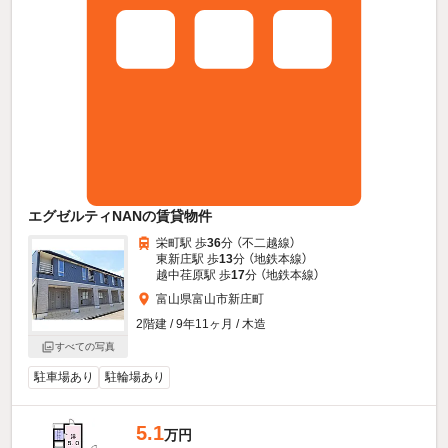
エグゼルティNANの賃貸物件
栄町駅 歩
36
分 （不二越線）
東新庄駅 歩
13
分 （地鉄本線）
越中荏原駅 歩
17
分 （地鉄本線）
富山県富山市新庄町
2階建 / 9年11ヶ月 / 木造
すべての写真
駐車場あり
駐輪場あり
5.1
万円