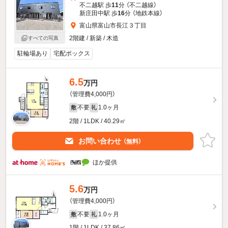
不二越駅 歩
11
分 （不二越線）
新庄田中駅 歩
16
分 （地鉄本線）
富山県富山市長江３丁目
2階建 / 新築 / 木造
すべての写真
駐輪場あり
宅配ボックス
6.5
万円
（管理費4,000円）
不要
1.0ヶ月
敷
礼
2階 / 1LDK / 40.29㎡
お問い合わせ
（無料）
ほか提供
5.6
万円
（管理費4,000円）
不要
1.0ヶ月
敷
礼
1階 / 1LDK / 37.86㎡