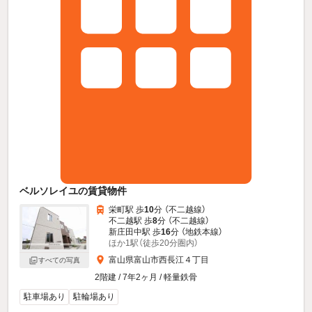
ベルソレイユの賃貸物件
栄町駅 歩
10
分 （不二越線）
不二越駅 歩
8
分 （不二越線）
新庄田中駅 歩
16
分 （地鉄本線）
ほか1駅（徒歩20分圏内）
富山県富山市西長江４丁目
すべての写真
2階建 / 7年2ヶ月 / 軽量鉄骨
駐車場あり
駐輪場あり