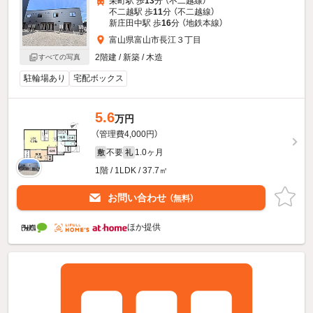
栄町駅 歩
13
分 （不二越線）
不二越駅 歩
11
分 （不二越線）
新庄田中駅 歩
16
分 （地鉄本線）
富山県富山市長江３丁目
2階建 / 新築 / 木造
すべての写真
駐輪場あり
宅配ボックス
5.6
万円
（管理費4,000円）
不要
1.0ヶ月
敷
礼
1階 / 1LDK / 37.7㎡
お問い合わせ
（無料）
ほか提供