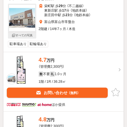
栄町駅 歩
29
分 （不二越線）
東新庄駅 歩
17
分 （地鉄本線）
新庄田中駅 歩
23
分 （地鉄本線）
富山県富山市常盤台
2階建 / 14年7ヶ月 / 木造
すべての写真
駐車場あり
駐輪場あり
4.7
万円
（管理費2,300円）
不要
1.0ヶ月
敷
礼
1階 / 1R / 36.28㎡
お問い合わせ
（無料）
ほか提供
4.8
万円
（管理費2,300円）