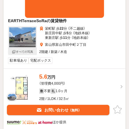
EARTHTerraceSoRaの賃貸物件
栄町駅 歩
22
分 （不二越線）
新庄田中駅 歩
5
分 （地鉄本線）
東新庄駅 歩
11
分 （地鉄本線）
富山県富山市田中町２丁目
2階建 / 新築 / 木造
すべての写真
駐車場あり
宅配ボックス
5.6
万円
（管理費4,000円）
不要
1.0ヶ月
敷
礼
2階 / 1LDK / 32.5㎡
お問い合わせ
（無料）
ほか提供