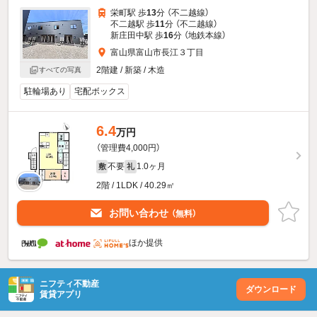
栄町駅 歩
13
分 （不二越線）
不二越駅 歩
11
分 （不二越線）
新庄田中駅 歩
16
分 （地鉄本線）
富山県富山市長江３丁目
2階建 / 新築 / 木造
すべての写真
駐輪場あり
宅配ボックス
6.4
万円
（管理費4,000円）
不要
1.0ヶ月
敷
礼
2階 / 1LDK / 40.29㎡
お問い合わせ
（無料）
ほか提供
ニフティ不動産
ダウンロード
賃貸アプリ