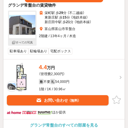
グランデ常盤台の賃貸物件
栄町駅 歩
29
分 （不二越線）
東新庄駅 歩
15
分 （地鉄本線）
新庄田中駅 歩
21
分 （地鉄本線）
富山県富山市常盤台
2階建 / 13年4ヶ月 / 木造
すべての写真
駐車場あり
駐輪場あり
宅配ボックス
4.4
万円
（管理費2,300円）
不要
54,000円
敷
礼
1階 / 1K / 30.96㎡
お問い合わせ
（無料）
ほか提供
グランデ常盤台のすべての部屋を見る