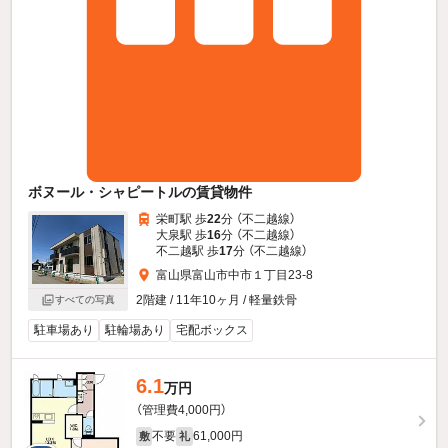
ボヌール・シャピートルの賃貸物件
栄町駅 歩
22
分 （不二越線）
大泉駅 歩
16
分 （不二越線）
不二越駅 歩
17
分 （不二越線）
富山県富山市中市１丁目23-8
2階建 / 11年10ヶ月 / 軽量鉄骨
すべての写真
駐車場あり
駐輪場あり
宅配ボックス
6.1
万円
（管理費4,000円）
不要
61,000円
敷
礼