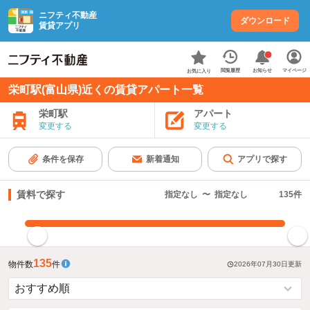
ニフティ不動産
ダウンロード
賃貸アプリ
お知らせ
閲覧履歴
マイページ
お気に入り
栄町駅(富山県)近くの賃貸アパート一覧
栄町駅
アパート
変更する
変更する
条件を保存
新着通知
アプリで探す
賃料で探す
指定なし
〜
指定なし
135
件
指定した賃料で絞り込む
135
物件数
件
2026年07月30日
更新