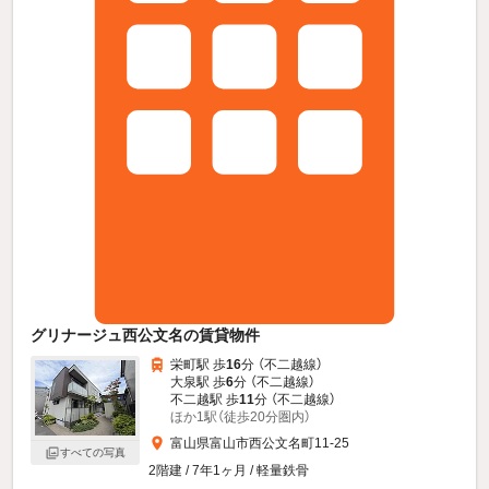
グリナージュ西公文名の賃貸物件
栄町駅 歩
16
分 （不二越線）
大泉駅 歩
6
分 （不二越線）
不二越駅 歩
11
分 （不二越線）
ほか1駅（徒歩20分圏内）
富山県富山市西公文名町11-25
すべての写真
2階建 / 7年1ヶ月 / 軽量鉄骨