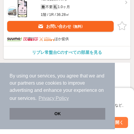
不要
1.0ヶ月
敷
礼
1階 / 1R / 36.28㎡
お問い合わせ
（無料）
ほか提供
リブレ常盤台Cのすべての部屋を見る
By using our services, you agree that we and
our
partners
use cookies to improve
advertising and enhance your experience on
アプリに切り替えて、サクサクお部屋探し
our services.
Privacy Policy
会員登録なしですぐ使える。マップ検索やお気に入り保存など、
アプリ限定の便利な機能が使えます！
OK
Web版で続行
アプリを開く
駅・沿線を変更
絞り込み条件を変更