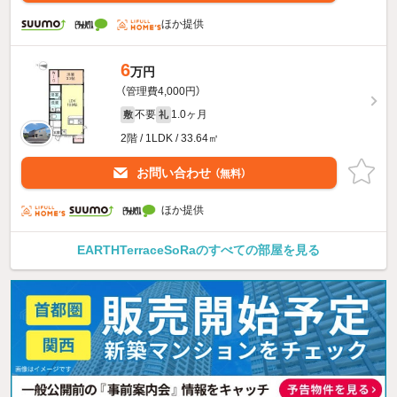
ほか提供
6
万円
（管理費4,000円）
不要
1.0ヶ月
敷
礼
2階 / 1LDK / 33.64㎡
お問い合わせ
（無料）
ほか提供
EARTHTerraceSoRaのすべての部屋を見る