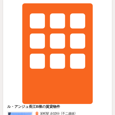
ル・アンジュ長江B棟の賃貸物件
栄町駅 歩
13
分 （不二越線）