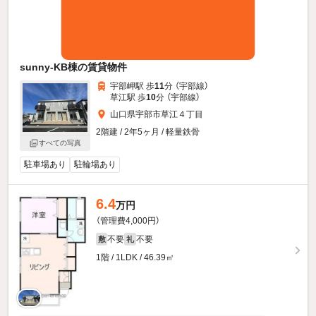
sunny-KB棟の賃貸物件
宇部岬駅 歩
11
分 （宇部線）
草江駅 歩
10
分 （宇部線）
山口県宇部市草江４丁目
2階建 / 2年5ヶ月 / 軽量鉄骨
すべての写真
駐車場あり
駐輪場あり
6.4
万円
（管理費4,000円）
不要
不要
敷
礼
1階 / 1LDK / 46.39㎡