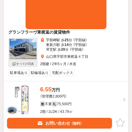
グランフラーヴ東梶返の賃貸物件
宇部岬駅 歩
25
分 （宇部線）
東新川駅 歩
14
分 （宇部線）
琴芝駅 歩
20
分 （宇部線）
山口県宇部市東梶返４丁目
2階建 / 2年5ヶ月 / 木造
すべての写真
駐車場あり
駐輪場あり
宅配ボックス
6.55
万円
（管理費2,800円）
不要
75,500円
敷
礼
2階 / 1LDK / 43.79㎡
お問い合わせ
（無料）