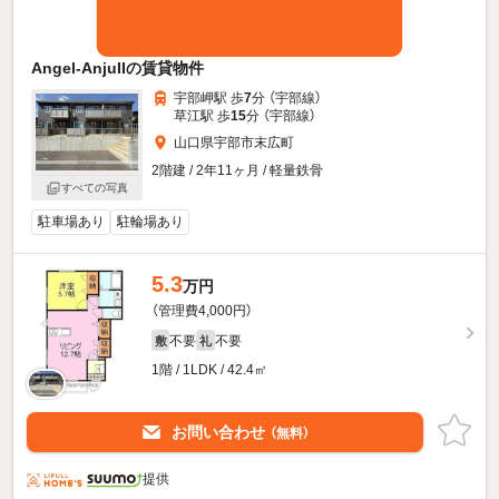
Angel-AnjuIIの賃貸物件
宇部岬駅 歩
7
分 （宇部線）
草江駅 歩
15
分 （宇部線）
山口県宇部市末広町
2階建 / 2年11ヶ月 / 軽量鉄骨
すべての写真
駐車場あり
駐輪場あり
5.3
万円
（管理費4,000円）
不要
不要
敷
礼
1階 / 1LDK / 42.4㎡
お問い合わせ
（無料）
提供