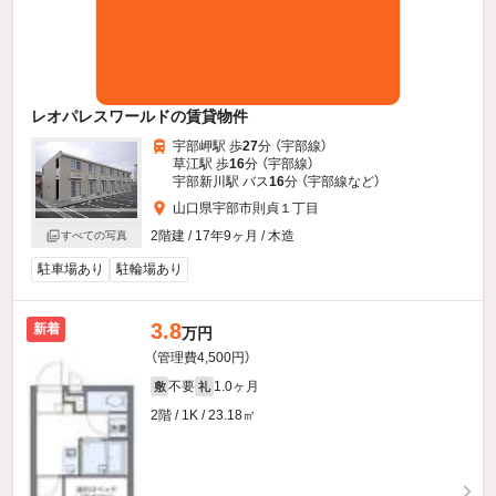
レオパレスワールドの賃貸物件
宇部岬駅 歩
27
分 （宇部線）
草江駅 歩
16
分 （宇部線）
宇部新川駅 バス
16
分 （宇部線
など
）
山口県宇部市則貞１丁目
2階建 / 17年9ヶ月 / 木造
すべての写真
駐車場あり
駐輪場あり
3.8
新着
万円
（管理費4,500円）
不要
1.0ヶ月
敷
礼
2階 / 1K / 23.18㎡