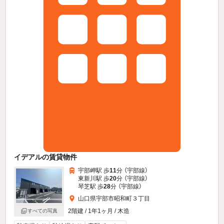
イデアルの賃貸物件
宇部岬駅 歩
11
分 （宇部線）
東新川駅 歩
20
分 （宇部線）
琴芝駅 歩
28
分 （宇部線）
山口県宇部市昭和町３丁目
2階建 / 1年1ヶ月 / 木造
すべての写真