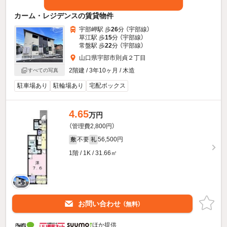
カーム・レジデンスの賃貸物件
宇部岬駅 歩
26
分 （宇部線）
草江駅 歩
15
分 （宇部線）
常盤駅 歩
22
分 （宇部線）
山口県宇部市則貞２丁目
2階建 / 3年10ヶ月 / 木造
すべての写真
駐車場あり
駐輪場あり
宅配ボックス
4.65
万円
（管理費2,800円）
不要
56,500円
敷
礼
1階 / 1K / 31.66㎡
お問い合わせ
（無料）
ほか提供