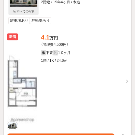
2階建 / 19年4ヶ月 / 木造
すべての写真
駐車場あり
駐輪場あり
4.1
新着
万円
（管理費4,500円）
不要
1.0ヶ月
敷
礼
1階 / 1K / 24.6㎡