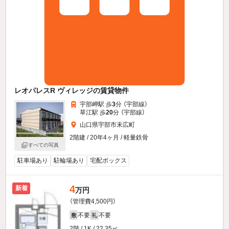
レオパレスR ヴィレッジの賃貸物件
宇部岬駅 歩
3
分 （宇部線）
草江駅 歩
20
分 （宇部線）
山口県宇部市末広町
2階建 / 20年4ヶ月 / 軽量鉄骨
すべての写真
駐車場あり
駐輪場あり
宅配ボックス
4
新着
万円
（管理費4,500円）
不要
不要
敷
礼
2階 / 1K / 22.35㎡