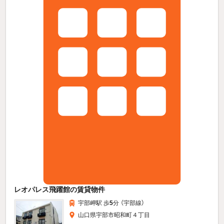
レオパレス飛躍館の賃貸物件
宇部岬駅 歩
5
分 （宇部線）
山口県宇部市昭和町４丁目