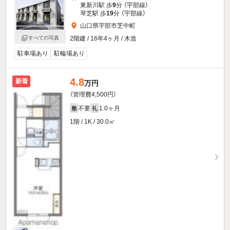
東新川駅 歩
9
分 （宇部線）
琴芝駅 歩
19
分 （宇部線）
山口県宇部市芝中町
2階建 / 16年4ヶ月 / 木造
すべての写真
駐車場あり
駐輪場あり
4.8
新着
万円
（管理費4,500円）
不要
1.0ヶ月
敷
礼
1階 / 1K / 30.0㎡