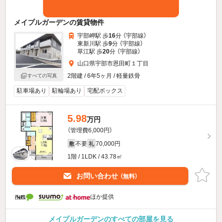
メイプルガーデンの賃貸物件
宇部岬駅 歩
16
分 （宇部線）
東新川駅 歩
9
分 （宇部線）
草江駅 歩
20
分 （宇部線）
山口県宇部市恩田町１丁目
2階建 / 6年5ヶ月 / 軽量鉄骨
すべての写真
駐車場あり
駐輪場あり
宅配ボックス
5.98
万円
（管理費6,000円）
不要
70,000円
敷
礼
1階 / 1LDK / 43.78㎡
お問い合わせ
（無料）
ほか提供
メイプルガーデンのすべての部屋を見る