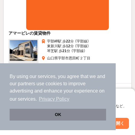
アマービレの賃貸物件
宇部岬駅 歩
22
分 （宇部線）
東新川駅 歩
12
分 （宇部線）
琴芝駅 歩
21
分 （宇部線）
山口県宇部市恩田町２丁目
2階建 / 6年7ヶ月 / 木造
すべての写真
駐車場あり
駐輪場あり
宅配ボックス
By using our services, you agree that we and
our
partners
use cookies to improve
5.9
advertising and enhance your experience on
万円
アプリに切り替えて、サクサクお部屋探し
our services.
Privacy Policy
（管理費2,800円）
会員登録なしですぐ使える。マップ検索やお気に入り保存など、
不要
69,000円
敷
礼
アプリ限定の便利な機能が使えます！
OK
2階 / 1LDK / 52.37㎡
Web版で続行
アプリを開く
駅・沿線を変更
絞り込み条件を変更
お問い合わせ
（無料）