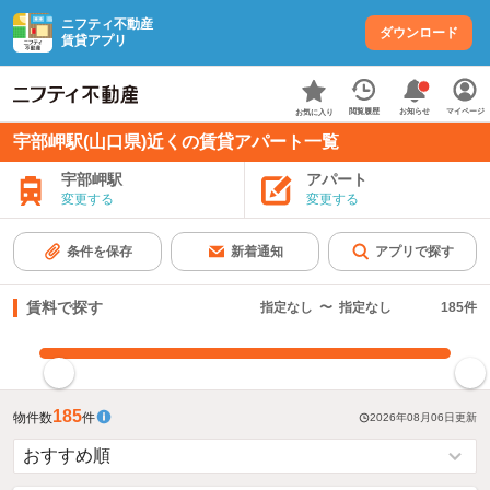
ニフティ不動産
ダウンロード
賃貸アプリ
お知らせ
閲覧履歴
マイページ
お気に入り
宇部岬駅(山口県)近くの賃貸アパート一覧
宇部岬駅
アパート
変更する
変更する
条件を保存
新着通知
アプリで探す
賃料で探す
指定なし
〜
指定なし
185
件
指定した賃料で絞り込む
185
物件数
件
2026年08月06日
更新