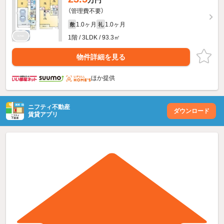
万円
（管理費不要）
1.0ヶ月
1.0ヶ月
敷
礼
1階 / 3LDK / 93.3㎡
物件詳細を見る
ほか提供
ニフティ不動産
ダウンロード
賃貸アプリ