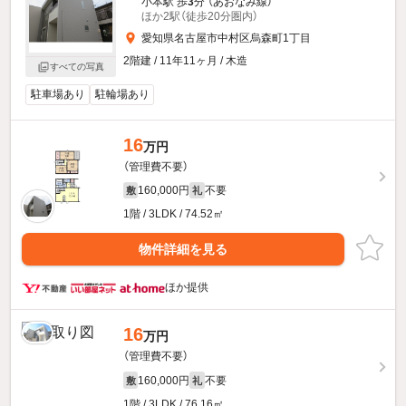
小本駅 歩
3
分 （あおなみ線）
ほか2駅（徒歩20分圏内）
愛知県名古屋市中村区烏森町1丁目
2階建 / 11年11ヶ月 / 木造
すべての写真
駐車場あり
駐輪場あり
16
万円
（管理費不要）
160,000円
不要
敷
礼
1階 / 3LDK / 74.52㎡
物件詳細を見る
ほか提供
16
万円
（管理費不要）
160,000円
不要
敷
礼
1階 / 3LDK / 76.16㎡