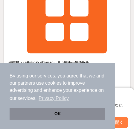
岩塚駅より徒歩9分 築8年10ヶ月 2階建の賃貸物件
八田駅 歩
16
分 （関西線
など
）
By using our services, you agree that we and
岩塚駅 歩
9
分 （東山線）
近鉄八田駅 歩
16
分 （名古屋線）
our
partners
use cookies to improve
ほか1駅（徒歩20分圏内）
advertising and enhance your experience on
愛知県名古屋市中村区岩塚町３
すべての写真
アプリに切り替えて、サクサクお部屋探し
our services.
Privacy Policy
2階建 / 8年10ヶ月 / 木造
会員登録なしですぐ使える。マップ検索やお気に入り保存など、
アプリ限定の便利な機能が使えます！
OK
16
万円
Web版で続行
アプリを開く
（管理費不要）
駅・沿線を変更
絞り込み条件を変更
不要
160,000円
敷
礼