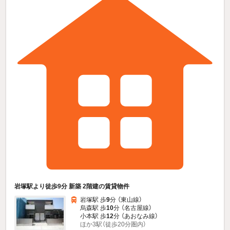
岩塚駅より徒歩9分 新築 2階建の賃貸物件
岩塚駅 歩
9
分 （東山線）
烏森駅 歩
10
分 （名古屋線）
小本駅 歩
12
分 （あおなみ線）
ほか3駅（徒歩20分圏内）