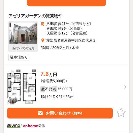
アゼリアガーデンの賃貸物件
八田駅 歩
47
分 （関西線
など
）
春田駅 歩
8
分 （関西線）
伏屋駅 歩
12
分 （名古屋線）
愛知県名古屋市中川区西伏屋２
2階建 / 20年2ヶ月 / 木造
すべての写真
駐車場あり
7.6
万円
（管理費5,000円）
不要
76,000円
敷
礼
1階 / 2LDK / 74.53㎡
お問い合わせ
（無料）
提供