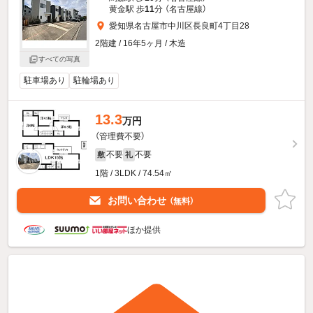
黄金駅 歩
11
分 （名古屋線）
愛知県名古屋市中川区長良町4丁目28
2階建 / 16年5ヶ月 / 木造
すべての写真
駐車場あり
駐輪場あり
13.3
万円
（管理費不要）
不要
不要
敷
礼
1階 / 3LDK / 74.54㎡
お問い合わせ
（無料）
ほか提供