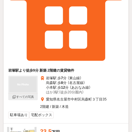
岩塚駅より徒歩9分 新築 2階建の賃貸物件
岩塚駅 歩
7
分 （東山線）
烏森駅 歩
8
分 （名古屋線）
小本駅 歩
12
分 （あおなみ線）
ほか3駅（徒歩20分圏内）
すべての写真
愛知県名古屋市中村区烏森町３丁目35
2階建 / 新築 / 木造
駐車場あり
宅配ボックス
23.5