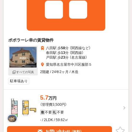
ポポラーレ幸の賃貸物件
八田駅 歩
58
分 （関西線
など
）
春田駅 歩
13
分 （関西線）
戸田駅 歩
23
分 （名古屋線）
愛知県名古屋市中川区服部５
2階建 / 24年2ヶ月 / 木造
すべての写真
駐車場あり
5.7
万円
（管理費3,500円）
不要
不要
敷
礼
- / 2LDK / 59.62㎡
お問い合わせ
（無料）