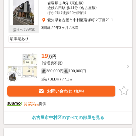
岩塚駅 歩
8
分 （東山線）
近鉄八田駅 歩
11
分 （名古屋線）
ほか2駅（徒歩20分圏内）
愛知県名古屋市中村区岩塚町２丁目21-1
3階建 / 4年3ヶ月 / 木造
すべての写真
駐車場あり
19
万円
（管理費不要）
380,000円
190,000円
敷
礼
2階 / 3LDK / 77.1㎡
お問い合わせ
（無料）
提供
名古屋市中村区のすべての部屋を見る