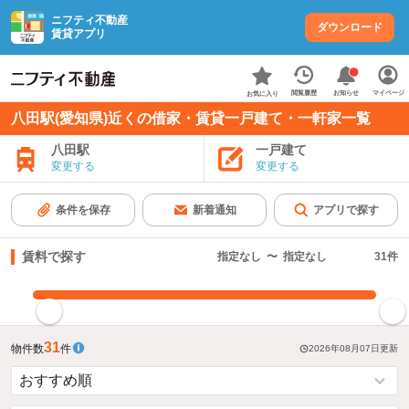
ニフティ不動産
ダウンロード
賃貸アプリ
お知らせ
閲覧履歴
マイページ
お気に入り
八田駅(愛知県)近くの借家・賃貸一戸建て・一軒家一覧
八田駅
一戸建て
変更する
変更する
条件を保存
新着通知
アプリで探す
賃料で探す
指定なし
〜
指定なし
31
件
指定した賃料で絞り込む
31
物件数
件
2026年08月07日
更新