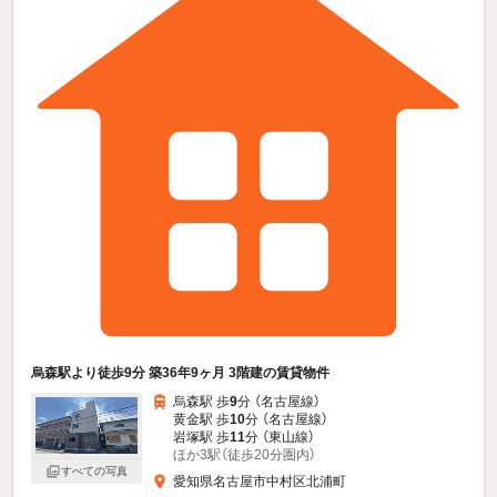
烏森駅より徒歩9分 築36年9ヶ月 3階建の賃貸物件
烏森駅 歩
9
分 （名古屋線）
黄金駅 歩
10
分 （名古屋線）
岩塚駅 歩
11
分 （東山線）
ほか3駅（徒歩20分圏内）
すべての写真
愛知県名古屋市中村区北浦町