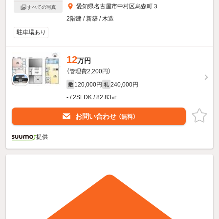
愛知県名古屋市中村区烏森町３
すべての写真
2階建 / 新築 / 木造
駐車場あり
12
万円
（管理費2,200円）
120,000円
240,000円
敷
礼
- / 2SLDK / 82.83㎡
お問い合わせ
（無料）
提供