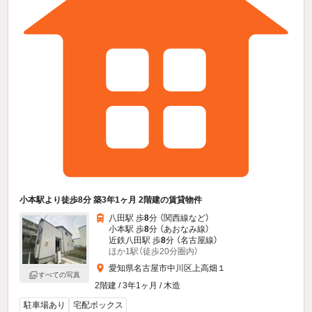
小本駅より徒歩8分 築3年1ヶ月 2階建の賃貸物件
八田駅 歩
8
分 （関西線
など
）
小本駅 歩
8
分 （あおなみ線）
近鉄八田駅 歩
8
分 （名古屋線）
ほか1駅（徒歩20分圏内）
愛知県名古屋市中川区上高畑１
すべての写真
2階建 / 3年1ヶ月 / 木造
駐車場あり
宅配ボックス