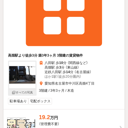
高畑駅より徒歩3分 築3年3ヶ月 3階建の賃貸物件
八田駅 歩
10
分 （関西線
など
）
高畑駅 歩
3
分 （東山線）
近鉄八田駅 歩
14
分 （名古屋線）
ほか1駅（徒歩20分圏内）
愛知県名古屋市中川区高畑4丁目
3階建 / 3年3ヶ月 / 木造
すべての写真
駐車場あり
宅配ボックス
19.2
万円
（管理費不要）