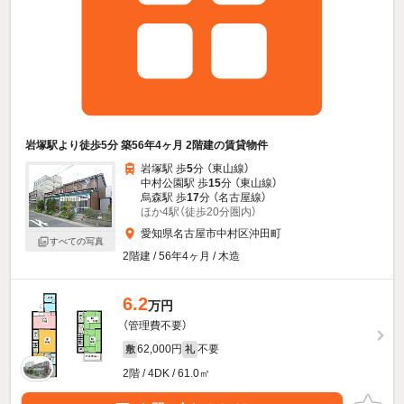
岩塚駅より徒歩5分 築56年4ヶ月 2階建の賃貸物件
岩塚駅 歩
5
分 （東山線）
中村公園駅 歩
15
分 （東山線）
烏森駅 歩
17
分 （名古屋線）
ほか4駅（徒歩20分圏内）
愛知県名古屋市中村区沖田町
すべての写真
2階建 / 56年4ヶ月 / 木造
6.2
万円
（管理費不要）
62,000円
不要
敷
礼
2階 / 4DK / 61.0㎡