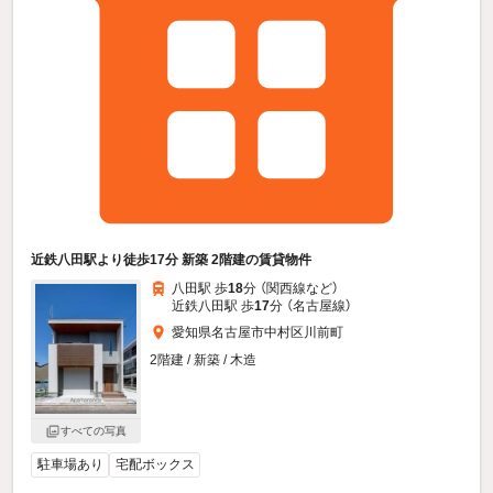
近鉄八田駅より徒歩17分 新築 2階建の賃貸物件
八田駅 歩
18
分 （関西線
など
）
近鉄八田駅 歩
17
分 （名古屋線）
愛知県名古屋市中村区川前町
2階建 / 新築 / 木造
すべての写真
駐車場あり
宅配ボックス