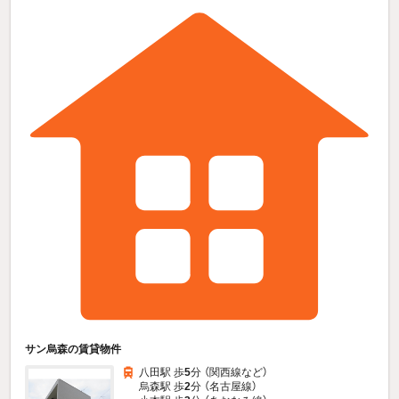
サン烏森の賃貸物件
八田駅 歩
5
分 （関西線
など
）
烏森駅 歩
2
分 （名古屋線）