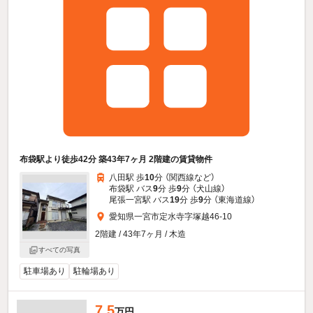
布袋駅より徒歩42分 築43年7ヶ月 2階建の賃貸物件
八田駅 歩
10
分 （関西線
など
）
布袋駅 バス
9
分 歩
9
分 （犬山線）
尾張一宮駅 バス
19
分 歩
9
分 （東海道線）
愛知県一宮市定水寺字塚越46-10
2階建 / 43年7ヶ月 / 木造
すべての写真
駐車場あり
駐輪場あり
7.5
万円