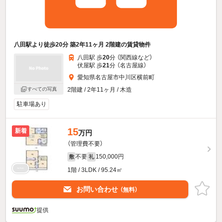
八田駅より徒歩20分 築2年11ヶ月 2階建の賃貸物件
八田駅 歩
20
分 （関西線
など
）
伏屋駅 歩
21
分 （名古屋線）
愛知県名古屋市中川区横前町
すべての写真
2階建 / 2年11ヶ月 / 木造
駐車場あり
15
新着
万円
（管理費不要）
不要
150,000円
敷
礼
1階 / 3LDK / 95.24㎡
お問い合わせ
（無料）
提供