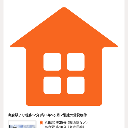
烏森駅より徒歩12分 築16年5ヶ月 2階建の賃貸物件
八田駅 歩
25
分 （関西線
など
）
烏森駅 歩
10
分 （名古屋線）