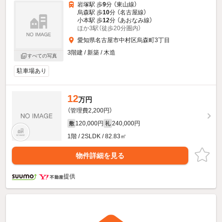
岩塚駅 歩
9
分 （東山線）
烏森駅 歩
10
分 （名古屋線）
小本駅 歩
12
分 （あおなみ線）
ほか3駅（徒歩20分圏内）
愛知県名古屋市中村区烏森町3丁目
3階建 / 新築 / 木造
すべての写真
駐車場あり
12
万円
（管理費2,200円）
120,000円
240,000円
敷
礼
1階 / 2SLDK / 82.83㎡
物件詳細を見る
提供