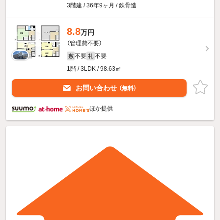
3階建 / 36年9ヶ月 / 鉄骨造
8.8
万円
（管理費不要）
不要
不要
敷
礼
1階 / 3LDK / 98.63㎡
お問い合わせ
（無料）
ほか提供