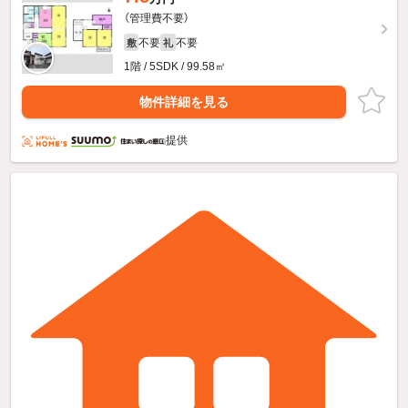
（管理費不要）
不要
不要
敷
礼
1階 / 5SDK / 99.58㎡
物件詳細を見る
提供