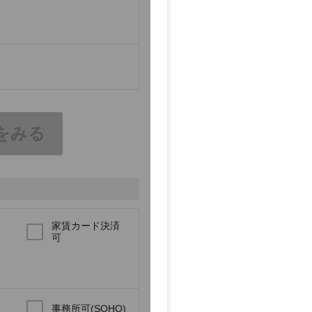
をみる
家賃カード決済
可
事務所可(SOHO)