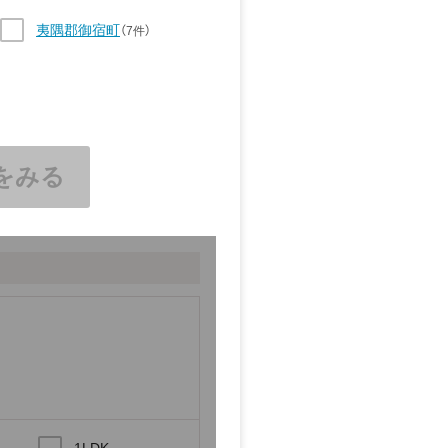
夷隅郡御宿町
（7件）
をみる
1LDK