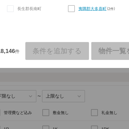
長生郡長南町
夷隅郡大多喜町
（2件）
条件を追加する
物件一覧
18,146
件
〜
管理費など込み
敷金無し
礼金無し
1R
1K
1DK