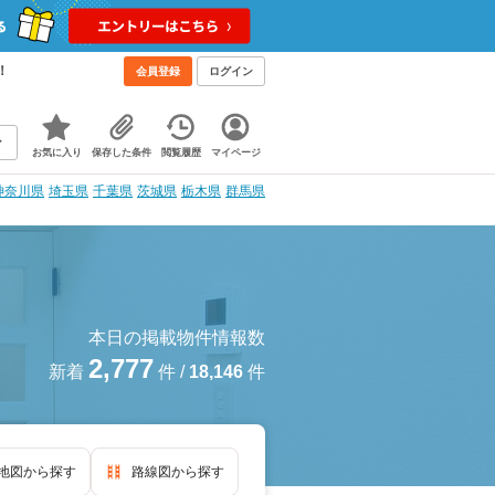
！
会員登録
ログイン
お気に入り
保存した条件
閲覧履歴
マイページ
神奈川県
埼玉県
千葉県
茨城県
栃木県
群馬県
本日の掲載物件情報数
2,777
新着
件
/
18,146
件
地図から探す
路線図から探す