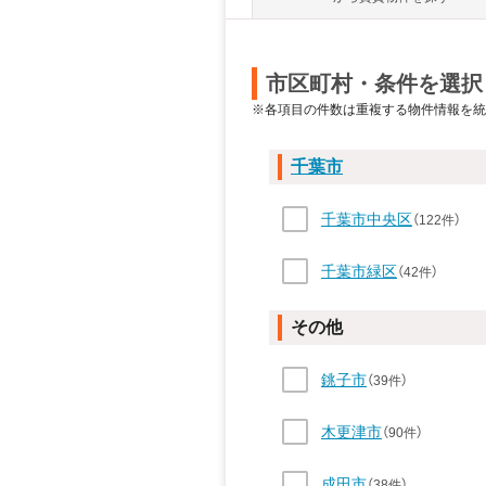
市区町村・条件を選択
※各項目の件数は重複する物件情報を統
千葉市
千葉市中央区
（122件）
千葉市緑区
（42件）
その他
銚子市
（39件）
木更津市
（90件）
成田市
（38件）