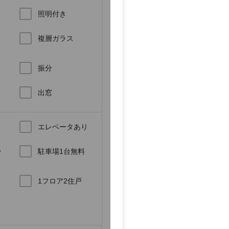
き
照明付き
複層ガラス
振分
ロ
出窓
エレベータあり
あ
駐車場1台無料
1フロア2住戸