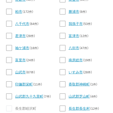
柏市
勝浦市
（172件）
（6件）
八千代市
我孫子市
（64件）
（53件）
君津市
富津市
（28件）
（12件）
袖ケ浦市
八街市
（18件）
（47件）
富里市
南房総市
（24件）
（19件）
山武市
いすみ市
（67件）
（28件）
印旛郡栄町
香取郡神崎町
（11件）
（1件）
山武郡九十九里町
山武郡芝山町
（7件）
（4件）
長生郡睦沢町
長生郡長生村
（12件）