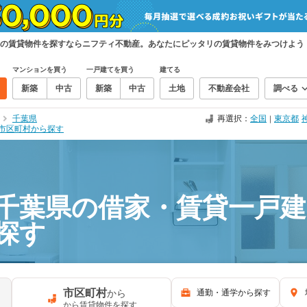
家の賃貸物件を探すならニフティ不動産。あなたにピッタリの賃貸物件をみつけよう
マンションを買う
一戸建てを買う
建てる
新築
中古
新築
中古
土地
不動産会社
調べる
千葉県
再選択：
全国
東京都
｜
市区町村から探す
千葉県の借家・賃貸一戸建
探す
市区町村
から
通勤・通学から探す
から賃貸物件を探す