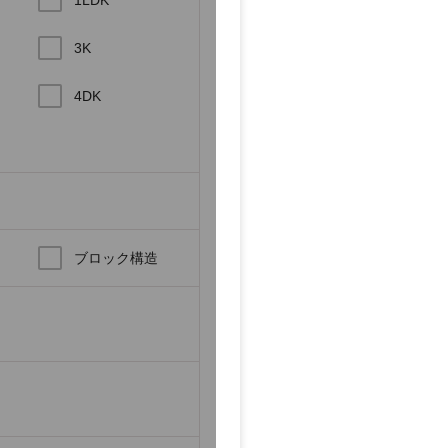
3K
4DK
ブロック構造