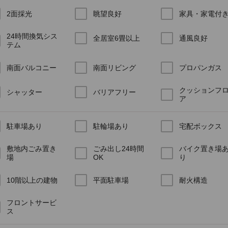
2面採光
眺望良好
家具・家電付
24時間換気シス
全居室6畳以上
通風良好
テム
南面バルコニー
南面リビング
プロパンガス
クッションフ
シャッター
バリアフリー
ア
駐車場あり
駐輪場あり
宅配ボックス
敷地内ごみ置き
ごみ出し24時間
バイク置き場
場
OK
り
10階以上の建物
平面駐車場
耐火構造
フロントサービ
ス