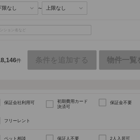
〜
条件を追加する
物件一覧
18,146
件
初期費用カード
保証会社利用可
保証金不要
決済可
フリーレント
ペット相談
保証人不要
2人入居可