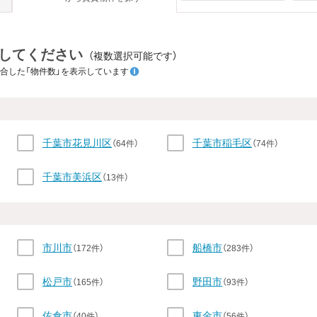
してください
（複数選択可能です）
合した「物件数」を表示しています
千葉市花見川区
千葉市稲毛区
（64件）
（74件）
千葉市美浜区
（13件）
市川市
船橋市
（172件）
（283件）
松戸市
野田市
（165件）
（93件）
佐倉市
東金市
（40件）
（56件）