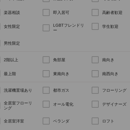
楽器相談
即入居可
高齢者歓迎
LGBTフレンドリ
女性限定
学生歓迎
ー
男性限定
2階以上
角部屋
南向き
最上階
東南向き
南西向き
洗濯機置場あり
都市ガス
フローリング
全居室フローリ
オール電化
デザイナーズ
ング
全居室洋室
ベランダ
ロフト