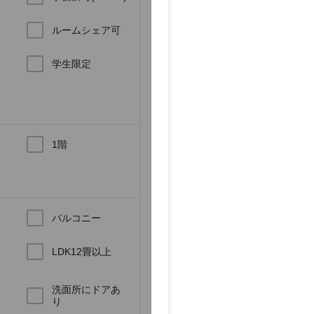
ルームシェア可
学生限定
1階
バルコニー
LDK12畳以上
洗面所にドアあ
り