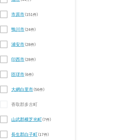
市原市
（151件）
鴨川市
（24件）
浦安市
（28件）
印西市
（28件）
匝瑳市
（6件）
大網白里市
（56件）
香取郡多古町
山武郡横芝光町
（7件）
長生郡白子町
（17件）