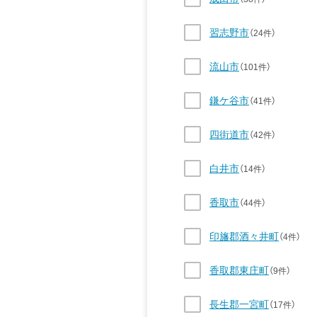
習志野市
（24件）
流山市
（101件）
鎌ケ谷市
（41件）
四街道市
（42件）
白井市
（14件）
香取市
（44件）
印旛郡酒々井町
（4件）
香取郡東庄町
（9件）
長生郡一宮町
（17件）