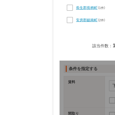
長生郡長柄町
（1件）
安房郡鋸南町
（2件）
該当件数：
条件を指定する
賃料
間取り