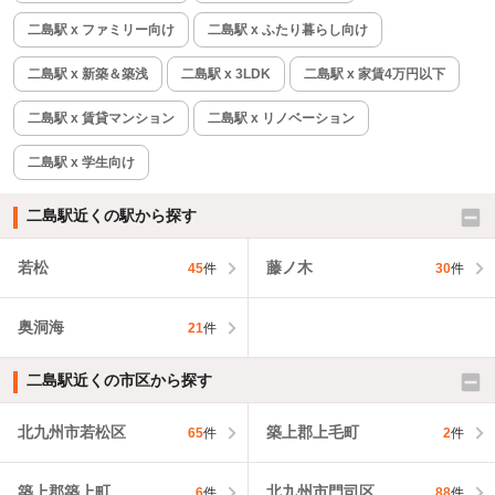
二島駅 x ファミリー向け
二島駅 x ふたり暮らし向け
二島駅 x 新築＆築浅
二島駅 x 3LDK
二島駅 x 家賃4万円以下
二島駅 x 賃貸マンション
二島駅 x リノベーション
二島駅 x 学生向け
二島駅近くの駅から探す
若松
藤ノ木
45
件
30
件
奥洞海
21
件
二島駅近くの市区から探す
北九州市若松区
築上郡上毛町
65
件
2
件
築上郡築上町
北九州市門司区
6
件
88
件