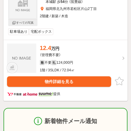
本城駅 歩
54
分 （筑豊線）
福岡県北九州市若松区片山2丁目
2階建 / 新築 / 木造
すべての写真
駐車場あり
宅配ボックス
12.4
万円
（管理費不要）
不要
124,000円
敷
礼
1階 / 3SLDK / 72.04㎡
物件詳細を見る
提供
新着物件メール通知