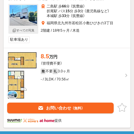
二島駅 歩
66
分 （筑豊線）
折尾駅 バス
15
分 歩
3
分 （鹿児島線
など
）
本城駅 歩
33
分 （筑豊線）
福岡県北九州市若松区小敷ひびきの3丁目
2階建 / 18年5ヶ月 / 木造
すべての写真
駐車場あり
8.5
万円
（管理費不要）
不要
3.0ヶ月
敷
礼
- / 3LDK / 70.56㎡
お問い合わせ
（無料）
提供