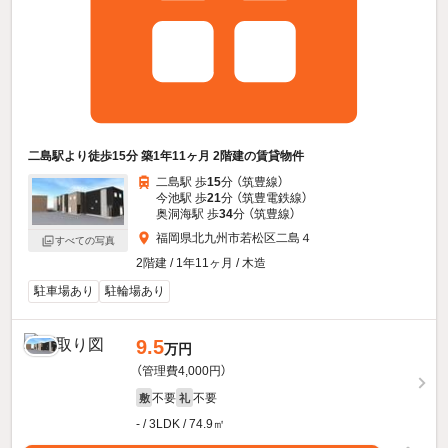
二島駅より徒歩15分 築1年11ヶ月 2階建の賃貸物件
二島駅 歩
15
分 （筑豊線）
今池駅 歩
21
分 （筑豊電鉄線）
奥洞海駅 歩
34
分 （筑豊線）
福岡県北九州市若松区二島４
すべての写真
2階建 / 1年11ヶ月 / 木造
駐車場あり
駐輪場あり
9.5
万円
（管理費4,000円）
不要
不要
敷
礼
- / 3LDK / 74.9㎡