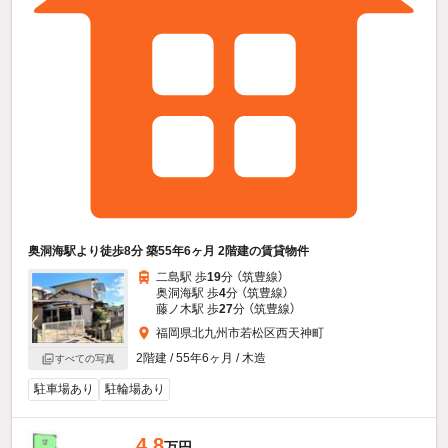
奥洞海駅より徒歩8分 築55年6ヶ月 2階建の賃貸物件
二島駅 歩
19
分 （筑豊線）
奥洞海駅 歩
4
分 （筑豊線）
藤ノ木駅 歩
27
分 （筑豊線）
福岡県北九州市若松区西天神町
2階建 / 55年6ヶ月 / 木造
すべての写真
駐車場あり
駐輪場あり
4.8
万円