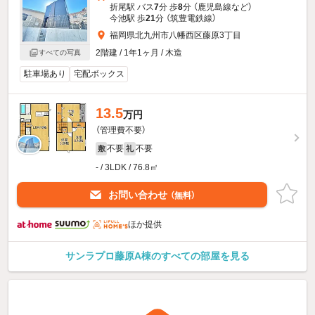
折尾駅 バス
7
分 歩
8
分 （鹿児島線
など
）
今池駅 歩
21
分 （筑豊電鉄線）
福岡県北九州市八幡西区藤原3丁目
2階建 / 1年1ヶ月 / 木造
すべての写真
駐車場あり
宅配ボックス
13.5
万円
（管理費不要）
不要
不要
敷
礼
- / 3LDK / 76.8㎡
お問い合わせ
（無料）
ほか提供
サンラプロ藤原A棟のすべての部屋を見る