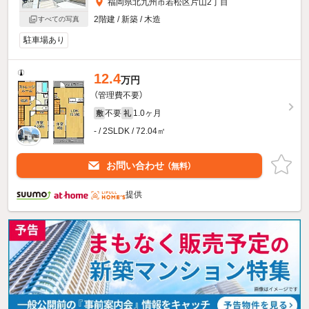
福岡県北九州市若松区片山2丁目
2階建 / 新築 / 木造
すべての写真
駐車場あり
12.4
万円
（管理費不要）
不要
1.0ヶ月
敷
礼
- / 2SLDK / 72.04㎡
お問い合わせ
（無料）
提供