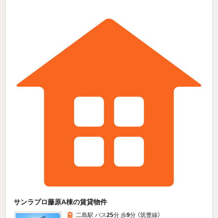
サンラプロ藤原A棟の賃貸物件
二島駅 バス
25
分 歩
9
分 （筑豊線）