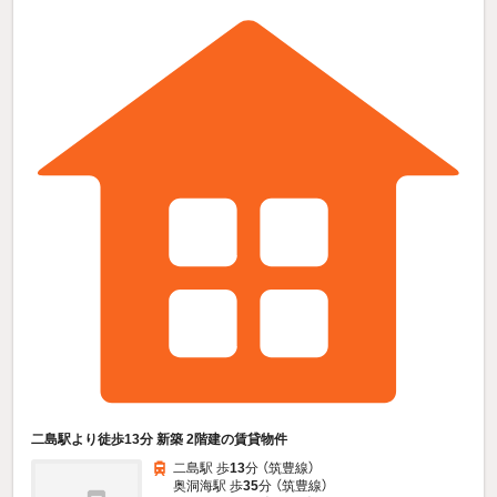
二島駅より徒歩13分 新築 2階建の賃貸物件
二島駅 歩
13
分 （筑豊線）
奥洞海駅 歩
35
分 （筑豊線）