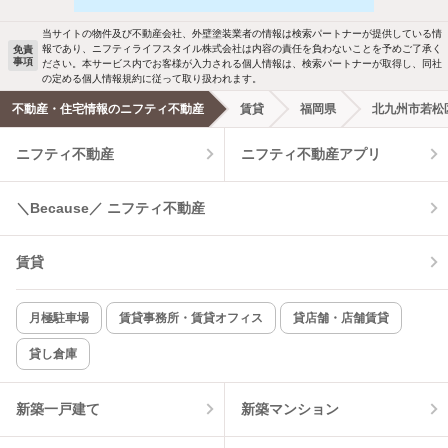
駐車場あり
ペット相談
当サイトの物件及び不動産会社、外壁塗装業者の情報は検索パートナーが提供している情
報であり、ニフティライフスタイル株式会社は内容の責任を負わないことを予めご了承く
免責
事項
ださい。本サービス内でお客様が入力される個人情報は、検索パートナーが取得し、同社
洗濯機置場あり
独立洗面台
の定める個人情報規約に従って取り扱われます。
不動産・住宅情報のニフティ不動産
賃貸
福岡県
北九州市若松
エアコンあり
都市ガス
ニフティ不動産
ニフティ不動産アプリ
温水洗浄便座
オートロック
＼Because／ ニフティ不動産
コンロ2口以上
追焚き機能
賃貸
TV付インターホン
角部屋
新着のみ
インターネット無料
月極駐車場
賃貸事務所・賃貸オフィス
貸店舗・店舗賃貸
貸し倉庫
該当件数:
物件一覧に反映
10
件
新築一戸建て
新築マンション