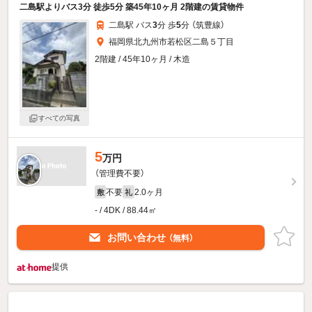
二島駅よりバス3分 徒歩5分 築45年10ヶ月 2階建の賃貸物件
二島駅 バス
3
分 歩
5
分 （筑豊線）
福岡県北九州市若松区二島５丁目
2階建 / 45年10ヶ月 / 木造
すべての写真
5
万円
（管理費不要）
不要
2.0ヶ月
敷
礼
- / 4DK / 88.44㎡
お問い合わせ
（無料）
提供