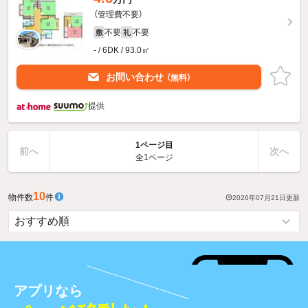
（管理費不要）
不要
不要
敷
礼
- / 6DK / 93.0㎡
お問い合わせ
（無料）
提供
1ページ目
前へ
次へ
全1ページ
10
物件数
件
2026年07月21日
更新
アプリなら