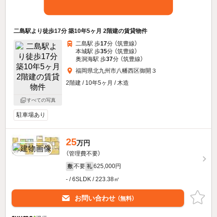
二島駅より徒歩17分 築10年5ヶ月 2階建の賃貸物件
二島駅 歩
17
分 （筑豊線）
本城駅 歩
35
分 （筑豊線）
奥洞海駅 歩
37
分 （筑豊線）
福岡県北九州市八幡西区御開３
2階建 / 10年5ヶ月 / 木造
すべての写真
駐車場あり
25
万円
（管理費不要）
不要
625,000円
敷
礼
- / 6SLDK / 223.38㎡
お問い合わせ
（無料）