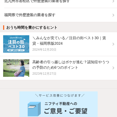
北九州市若松区で外壁塗装の業者を探す
福岡県で外壁塗装の業者を探す
おうち時間を豊かにするヒント
＼みんなが見ている／注目の街ベスト30｜賃
貸・福岡県版2024
2024年12月20日
高齢者の引っ越しはボケが進む？認知症やうつ
の予防のため6つのポイント
2023年12月27日
他の人はこんな条件で絞り込んでいます！
人気のこだわり条件
バス・トイレ別
2階以上