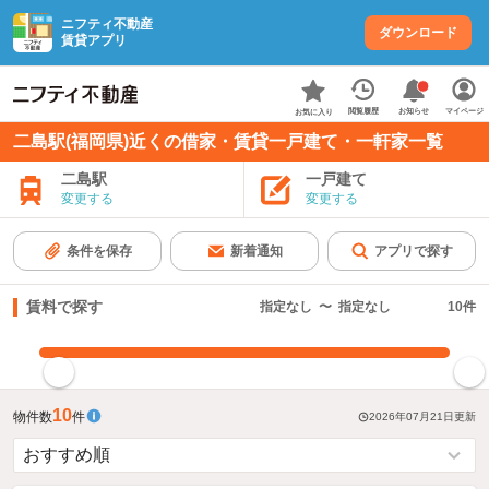
ニフティ不動産
ダウンロード
賃貸アプリ
お知らせ
閲覧履歴
マイページ
お気に入り
二島駅(福岡県)近くの借家・賃貸一戸建て・一軒家一覧
二島駅
一戸建て
変更する
変更する
条件を保存
新着通知
アプリで探す
賃料で探す
指定なし
〜
指定なし
10
件
指定した賃料で絞り込む
10
物件数
件
2026年07月21日
更新