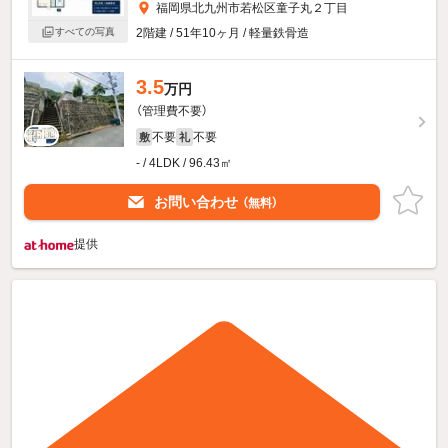
福岡県北九州市若松区童子丸２丁目
すべての写真
2階建 / 51年10ヶ月 / 軽量鉄骨造
3.5
万円
（管理費不要）
不要
不要
敷
礼
- / 4LDK / 96.43㎡
お問い合わせ
（無料）
提供