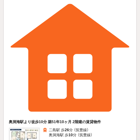
奥洞海駅より徒歩10分 築51年10ヶ月 2階建の賃貸物件
二島駅 歩
26
分 （筑豊線）
奥洞海駅 歩
10
分 （筑豊線）